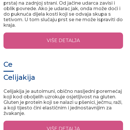
prsta) na zadnjoj strani. Od jačine udarca zavisi i
oblik povrede. Ako je udarac jak, onda može doći i
do puknuća dijela kosti koji se odvaja skupa s
tetivom. U tom slučaju prst se ne može ispraviti do
kraja.
VIŠE DETALJA
Ce
Celijakija
Celijakija je autoimuni, obično nasljedni poremećaj
koji kod oboljelih uzrokuje osjetljivost na gluten.
Gluten je protein koji se nalazi u pšenici, ječmu, raži,
a koji tijesto čini elastičnim i jednostavnijim za
žvakanje.
VIŠE DETALJA