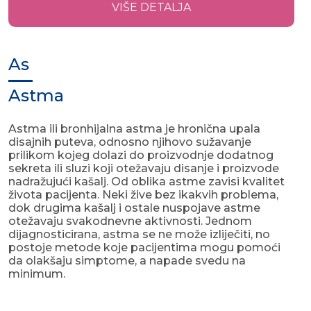
VIŠE DETALJA
As
Astma
Astma ili bronhijalna astma je hronična upala
disajnih puteva, odnosno njihovo sužavanje
prilikom kojeg dolazi do proizvodnje dodatnog
sekreta ili sluzi koji otežavaju disanje i proizvode
nadražujući kašalj. Od oblika astme zavisi kvalitet
života pacijenta. Neki žive bez ikakvih problema,
dok drugima kašalj i ostale nuspojave astme
otežavaju svakodnevne aktivnosti. Jednom
dijagnosticirana, astma se ne može izliječiti, no
postoje metode koje pacijentima mogu pomoći
da olakšaju simptome, a napade svedu na
minimum.