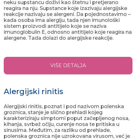
neku supstancu doživi kao štetnu i pretjerano
reagira na nju. Supstance koje izazivaju alergijske
reakcije nazivaju se alergeni. Da pojednostavimo –
kada osoba ima alergiju, tada njen imunološki
sistem proizvodi antitijelo koje se naziva
imunoglobulin E, odnosno antitijelo koje reagira na
alergene. Tada dolazi do alergijske reakcije.
VIŠE DETALJA
Alergijski rinitis
Alergijski rinitis, poznat i pod nazivom polenska
groznica, stanje je slično prehladi kojeg
karakteriziraju simptomi poput začepljenog nosa,
kihanja, svrbež očiju, curenje nosa te pritiska u
sinusima. Međutim, za razliku od prehlade,
polenska groznica nije uzrokovana virusom, već je