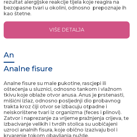
rezultat alergijske reakcije tijela koje reagira na
bezopasne tvari u okolini, odnosno prepoznaje ih
kao štetne.
VIŠE DETALJA
An
Analne fisure
Analne fisure su male pukotine, rascjepi ili
oštećenja u sluznici, odnosno tankom i vlažnom
tkivu koje oblaže otvor anusa. Anus je prstenasti,
mišićni izlaz, odnosno posljednji dio probavnog
trakta kroz čiji otvor se izbacuju otpadne i
neiskorištene tvari iz organizma (feces i plinovi).
Zatvor i naprezanje za vrijeme pražnjenja crijeva, te
izbacivanje velikih i tvrdih stolica su uobičajeni
uzroci analnih fisura, koje obično izazivaju bol i
krvarenje tokom obavljanja nužde.