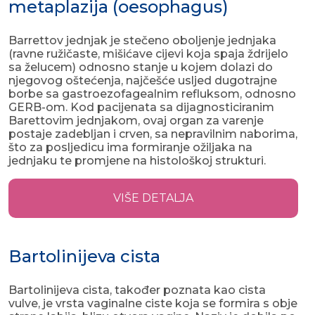
metaplazija (oesophagus)
Barrettov jednjak je stečeno oboljenje jednjaka
(ravne ružičaste, mišićave cijevi koja spaja ždrijelo
sa želucem) odnosno stanje u kojem dolazi do
njegovog oštećenja, najčešće usljed dugotrajne
borbe sa gastroezofagealnim refluksom, odnosno
GERB-om. Kod pacijenata sa dijagnosticiranim
Barettovim jednjakom, ovaj organ za varenje
postaje zadebljan i crven, sa nepravilnim naborima,
što za posljedicu ima formiranje ožiljaka na
jednjaku te promjene na histološkoj strukturi.
VIŠE DETALJA
Bartolinijeva cista
Bartolinijeva cista, također poznata kao cista
vulve, je vrsta vaginalne ciste koja se formira s obje