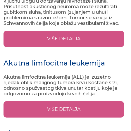
ključnu ulogu u održavanju ravnoteže i sluha.
Prisutnost akustičnog neuroma može rezultirati
gubitkom sluha, tinitusom (zujanjem u uhu) i
problemima s ravnotežom. Tumor se razvija iz
Schwannovih ćelija koje oblažu vestibularni živac.
VIŠE DETALJA
Akutna limfocitna leukemija
Akutna limfocitna leukemija (ALL) je izuzetno
rijedak oblik malignog tumora krvi i koštane srži,
odnosno spužvastog tkiva unutar kostiju koje je
odgovorno za proizvodnju krvnih ćelija.
VIŠE DETALJA