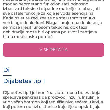
mogao neometano funkcionisati, odnosno
izbacivati toksine i otpadne materije, te obavljati
sve ostale funkcije za koje je voda esencijalna.
Kada osjetite žeđ, znajte da ste u tom trenutku
već blago dehidrirani. Blaga i umjerena dehidracija
se može riješiti unosom tekućine, dok teža
dehidracija može biti opasna po život i zahtjeva
hitnu medicinsku pomoć.
VIŠE DETALJA
Di
Dijabetes tip 1
Dijabetes tip 1 je hronična, autoimuna bolest koja
sprečava pankreas da proizvodi inzulin. Inzulin je
vrlo važan hormon koji reguliše nivo šećera u krvi, a
koji potom odlazi u stanice koje tijelo opskrbljuju