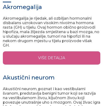
Akromegalija
Akromegalija je rijedak, ali ozbiljan hormonalni
disbalans uzrokovan visokim nivoima hormona
rasta (GH) u tijelu. Ovaj hormon obično proizvodi
hipofiza, mala žlijezda smještena u bazi mozga, no
u slučaju akromegalije, tumori na hipofizi ili na
nekom drugom mjestu u tijelu proizvode višak
GH.
VIŠE DETALJA
Akustični neurom
Akustični neurom, poznat i kao vestibularni
švanom, predstavlja benigni tumor koji se razvija
na vestibularnom živcu, ključnom živcu koji
povezuje unutrašnje uho s mozgom. Ovaj živac igra