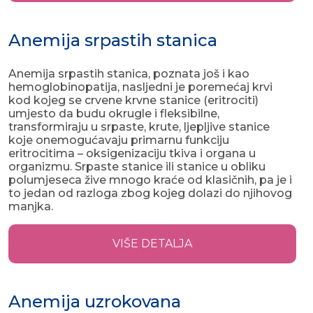
Anemija srpastih stanica
Anemija srpastih stanica, poznata još i kao
hemoglobinopatija, nasljedni je poremećaj krvi
kod kojeg se crvene krvne stanice (eritrociti)
umjesto da budu okrugle i fleksibilne,
transformiraju u srpaste, krute, ljepljive stanice
koje onemogućavaju primarnu funkciju
eritrocitima – oksigenizaciju tkiva i organa u
organizmu. Srpaste stanice ili stanice u obliku
polumjeseca žive mnogo kraće od klasičnih, pa je i
to jedan od razloga zbog kojeg dolazi do njihovog
manjka.
VIŠE DETALJA
Anemija uzrokovana