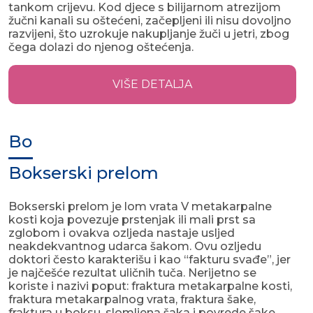
tankom crijevu. Kod djece s bilijarnom atrezijom
žučni kanali su oštećeni, začepljeni ili nisu dovoljno
razvijeni, što uzrokuje nakupljanje žuči u jetri, zbog
čega dolazi do njenog oštećenja.
VIŠE DETALJA
Bo
Bokserski prelom
Bokserski prelom je lom vrata V metakarpalne
kosti koja povezuje prstenjak ili mali prst sa
zglobom i ovakva ozljeda nastaje usljed
neakdekvantnog udarca šakom. Ovu ozljedu
doktori često karakterišu i kao “fakturu svađe”, jer
je najčešće rezultat uličnih tuča. Nerijetno se
koriste i nazivi poput: fraktura metakarpalne kosti,
fraktura metakarpalnog vrata, fraktura šake,
fraktura u boksu, slomljena šaka i povrede šake.