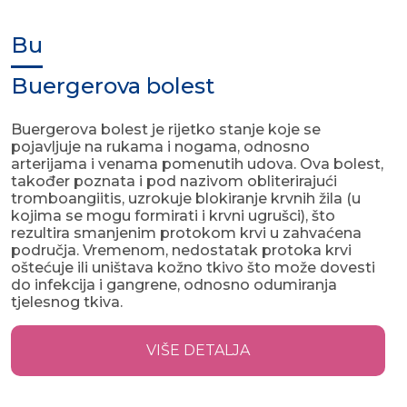
Bu
Buergerova bolest
Buergerova bolest je rijetko stanje koje se
pojavljuje na rukama i nogama, odnosno
arterijama i venama pomenutih udova. Ova bolest,
također poznata i pod nazivom obliterirajući
tromboangiitis, uzrokuje blokiranje krvnih žila (u
kojima se mogu formirati i krvni ugrušci), što
rezultira smanjenim protokom krvi u zahvaćena
područja. Vremenom, nedostatak protoka krvi
oštećuje ili uništava kožno tkivo što može dovesti
do infekcija i gangrene, odnosno odumiranja
tjelesnog tkiva.
VIŠE DETALJA