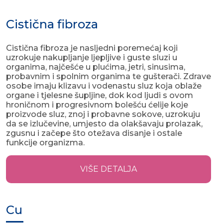
Cistična fibroza
Cistična fibroza je nasljedni poremećaj koji
uzrokuje nakupljanje ljepljive i guste sluzi u
organima, najčešće u plućima, jetri, sinusima,
probavnim i spolnim organima te gušterači. Zdrave
osobe imaju klizavu i vodenastu sluz koja oblaže
organe i tjelesne šupljine, dok kod ljudi s ovom
hroničnom i progresivnom bolešću ćelije koje
proizvode sluz, znoj i probavne sokove, uzrokuju
da se izlučevine, umjesto da olakšavaju prolazak,
zgusnu i začepe što otežava disanje i ostale
funkcije organizma.
VIŠE DETALJA
Cu