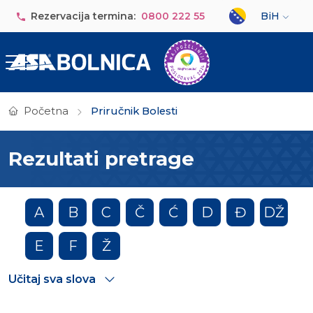
Skip to main content
Select your lan
Rezervacija termina:
0800 222 55
BiH
Početna
Priručnik Bolesti
Rezultati pretrage
A
B
C
Č
Ć
D
Đ
DŽ
E
F
Ž
Učitaj sva slova