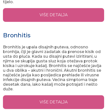
tijelo.
VIŠE DETALJA
Bronhitis
Bronhitis je upala disajnih puteva, odnosno
bronhija, čiji je glavni zadatak da prenose kisik od
usta do pluća. Kada su disajni putevi iziritirani, u
njima se skuplja gusta sluz koja otežava protok
kisika i uzrokuje kašalj. Bronhitis se najčešće javlja
u dva oblika – akutni i hronični. Akutni bronhitis se
najčešće javlja kao posljedica prehlade ili virusne
infekcije disajnih puteva. Većina simptoma traje
desetak dana, iako kašalj može potrajati i nešto
duže.
VIŠE DETALJA