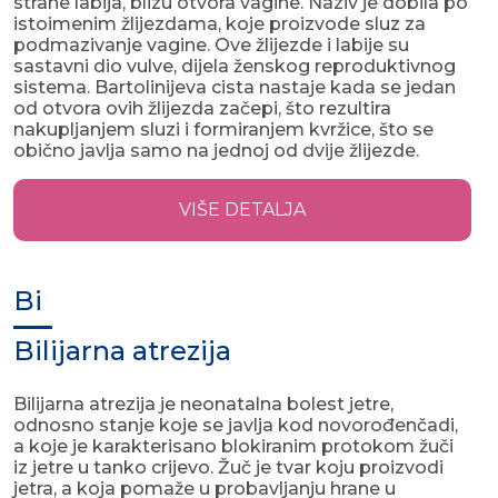
strane labija, blizu otvora vagine. Naziv je dobila po
istoimenim žlijezdama, koje proizvode sluz za
podmazivanje vagine. Ove žlijezde i labije su
sastavni dio vulve, dijela ženskog reproduktivnog
sistema. Bartolinijeva cista nastaje kada se jedan
od otvora ovih žlijezda začepi, što rezultira
nakupljanjem sluzi i formiranjem kvržice, što se
obično javlja samo na jednoj od dvije žlijezde.
VIŠE DETALJA
Bi
Bilijarna atrezija
Bilijarna atrezija je neonatalna bolest jetre,
odnosno stanje koje se javlja kod novorođenčadi,
a koje je karakterisano blokiranim protokom žuči
iz jetre u tanko crijevo. Žuč je tvar koju proizvodi
jetra, a koja pomaže u probavljanju hrane u