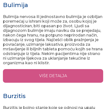
Bulimija
Bulimija nervosa ili jednostavno bulimija je ozbiljan
poremećaj u ishrani koji može za, osobu kojoj je
dijagnosticiran, biti opasan po život. Ljudi sa
dijagnozom bulimije imaju naviku da se prejedaju,
nakon čega hranu, na potpuno neprirodan način,
izbacuju iz svog tijela. Najčešći oblik pražnjenja je
povraćanje, uzimanje laksativa, proizvoda za
mršavljenje ili biljnih tableta pomoću kojih se hrana
odstranjuje iz tijela. Nekim pacijentima nije strano
ni uzimanje lijekova za uklanjanje tekućine iz
organizma kao ni klistir.
VIŠE DETALJA
Burzitis
Burzitis je bolno stanje koje se odnosi na upalu