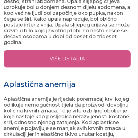
desnoj strani abdomena. Upala slijepog crijeva
uzrokuje bol u donjem desnom dijelu abdomena, a
kod većine ljudi bol započinje oko pupka, nakon
čega se širi. Kako upala napreduje, bol obično
postaje intenzivnija. Upala slijepog crijeva se može
razviti u bilo kojoj životnoj dobi, no nešto češće se
dešava osobama u dobi od deset do trideset
godina.
VIŠE DETALJA
Aplastična anemija
Aplastična anemija je rijedak poremećaj krvi kojeg
odlikuje nemogućnost tijela da proizvodi dovoljnu
količinu krvnih zrnaca. To je vrlo ozbiljno oboljenje
koje nastaje kao posljedica nerazvijenosti koštane
srži, odnosno njenog zatajenja. Kod aplastične
anemije pojavljuje se manjak svih krvnih zrnaca u
cirkulaciji jer ih elastično tkivo unutar kostiju,