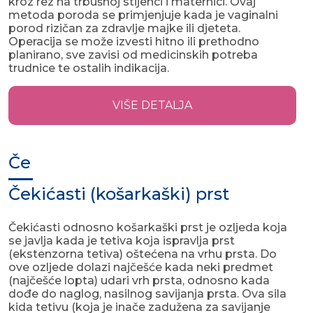
kroz rez na trbušnoj stijenci i maternici. Ovaj
metoda poroda se primjenjuje kada je vaginalni
porod rizičan za zdravlje majke ili djeteta.
Operacija se može izvesti hitno ili prethodno
planirano, sve zavisi od medicinskih potreba
trudnice te ostalih indikacija.
VIŠE DETALJA
Če
Čekićasti (košarkaški) prst
Čekićasti odnosno košarkaški prst je ozljeda koja
se javlja kada je tetiva koja ispravlja prst
(ekstenzorna tetiva) oštećena na vrhu prsta. Do
ove ozljede dolazi najčešće kada neki predmet
(najčešće lopta) udari vrh prsta, odnosno kada
dođe do naglog, nasilnog savijanja prsta. Ova sila
kida tetivu (koja je inače zadužena za savijanje