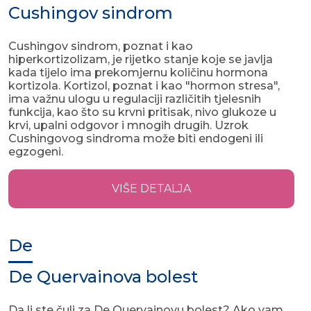
Cushingov sindrom
Cushingov sindrom, poznat i kao
hiperkortizolizam, je rijetko stanje koje se javlja
kada tijelo ima prekomjernu količinu hormona
kortizola. Kortizol, poznat i kao "hormon stresa",
ima važnu ulogu u regulaciji različitih tjelesnih
funkcija, kao što su krvni pritisak, nivo glukoze u
krvi, upalni odgovor i mnogih drugih. Uzrok
Cushingovog sindroma može biti endogeni ili
egzogeni.
VIŠE DETALJA
De
De Quervainova bolest
Da li ste čuli za De Quervainovu bolest? Ako vam