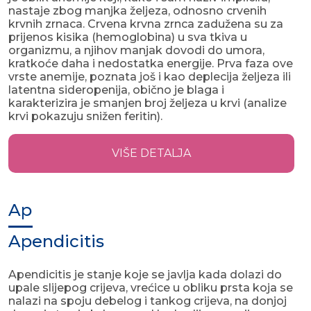
nastaje zbog manjka željeza, odnosno crvenih
krvnih zrnaca. Crvena krvna zrnca zadužena su za
prijenos kisika (hemoglobina) u sva tkiva u
organizmu, a njihov manjak dovodi do umora,
kratkoće daha i nedostatka energije. Prva faza ove
vrste anemije, poznata još i kao deplecija željeza ili
latentna sideropenija, obično je blaga i
karakterizira je smanjen broj željeza u krvi (analize
krvi pokazuju snižen feritin).
VIŠE DETALJA
Ap
Apendicitis
Apendicitis je stanje koje se javlja kada dolazi do
upale slijepog crijeva, vrećice u obliku prsta koja se
nalazi na spoju debelog i tankog crijeva, na donjoj