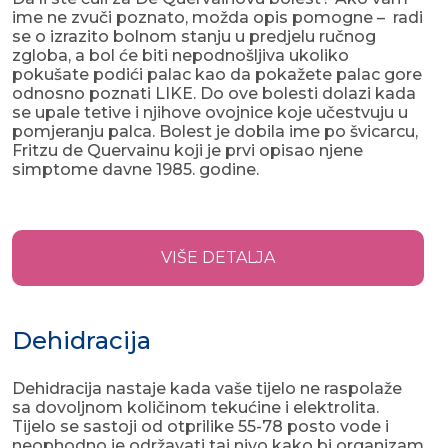
ime ne zvuči poznato, možda opis pomogne – radi
se o izrazito bolnom stanju u predjelu ručnog
zgloba, a bol će biti nepodnošljiva ukoliko
pokušate podići palac kao da pokažete palac gore
odnosno poznati LIKE. Do ove bolesti dolazi kada
se upale tetive i njihove ovojnice koje učestvuju u
pomjeranju palca. Bolest je dobila ime po švicarcu,
Fritzu de Quervainu koji je prvi opisao njene
simptome davne 1985. godine.
VIŠE DETALJA
Dehidracija
Dehidracija nastaje kada vaše tijelo ne raspolaže
sa dovoljnom količinom tekućine i elektrolita.
Tijelo se sastoji od otprilike 55-78 posto vode i
neophodno je održavati taj nivo kako bi organizam