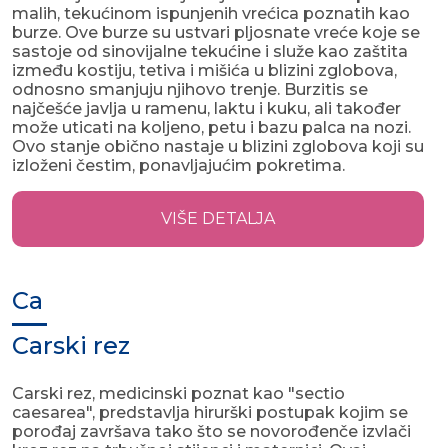
malih, tekućinom ispunjenih vrećica poznatih kao
burze. Ove burze su ustvari pljosnate vreće koje se
sastoje od sinovijalne tekućine i služe kao zaštita
između kostiju, tetiva i mišića u blizini zglobova,
odnosno smanjuju njihovo trenje. Burzitis se
najčešće javlja u ramenu, laktu i kuku, ali također
može uticati na koljeno, petu i bazu palca na nozi.
Ovo stanje obično nastaje u blizini zglobova koji su
izloženi čestim, ponavljajućim pokretima.
VIŠE DETALJA
Ca
Carski rez
Carski rez, medicinski poznat kao "sectio
caesarea", predstavlja hirurški postupak kojim se
porođaj završava tako što se novorođenče izvlači