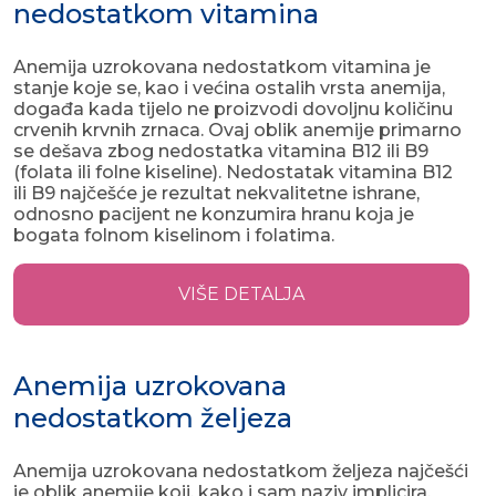
nedostatkom vitamina
Anemija uzrokovana nedostatkom vitamina je
stanje koje se, kao i većina ostalih vrsta anemija,
događa kada tijelo ne proizvodi dovoljnu količinu
crvenih krvnih zrnaca. Ovaj oblik anemije primarno
se dešava zbog nedostatka vitamina B12 ili B9
(folata ili folne kiseline). Nedostatak vitamina B12
ili B9 najčešće je rezultat nekvalitetne ishrane,
odnosno pacijent ne konzumira hranu koja je
bogata folnom kiselinom i folatima.
VIŠE DETALJA
Anemija uzrokovana
nedostatkom željeza
Anemija uzrokovana nedostatkom željeza najčešći
je oblik anemije koji, kako i sam naziv implicira,