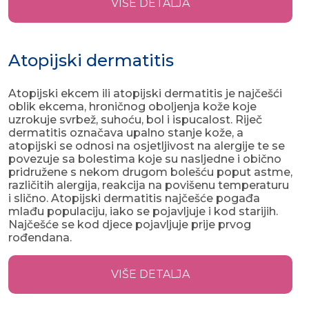
VIŠE DETALJA
Atopijski dermatitis
Atopijski ekcem ili atopijski dermatitis je najčešći
oblik ekcema, hroničnog oboljenja kože koje
uzrokuje svrbež, suhoću, bol i ispucalost. Riječ
dermatitis označava upalno stanje kože, a
atopijski se odnosi na osjetljivost na alergije te se
povezuje sa bolestima koje su nasljedne i obično
pridružene s nekom drugom bolešću poput astme,
različitih alergija, reakcija na povišenu temperaturu
i slično. Atopijski dermatitis najčešće pogađa
mlađu populaciju, iako se pojavljuje i kod starijih.
Najčešće se kod djece pojavljuje prije prvog
rođendana.
VIŠE DETALJA