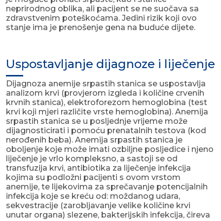
neprirodnog oblika, ali pacijent se ne suočava sa
zdravstvenim poteškoćama. Jedini rizik koji ovo
stanje ima je prenošenje gena na buduće dijete.
Uspostavljanje dijagnoze i liječenje
Dijagnoza anemije srpastih stanica se uspostavlja
analizom krvi (provjerom izgleda i količine crvenih
krvnih stanica), elektroforezom hemoglobina (test
krvi koji mjeri različite vrste hemoglobina). Anemija
srpastih stanica se u posljednje vrijeme može
dijagnosticirati i pomoću prenatalnih testova (kod
nerođenih beba). Anemija srpastih stanica je
oboljenje koje može imati ozbiljne posljedice i njeno
liječenje je vrlo kompleksno, a sastoji se od
transfuzija krvi, antibiotika za liječenje infekcija
kojima su podložni pacijenti s ovom vrstom
anemije, te lijekovima za sprečavanje potencijalnih
infekcija koje se kreću od: moždanog udara,
sekvestracije (zarobljavanje velike količine krvi
unutar organa) slezene, bakterijskih infekcija, čireva