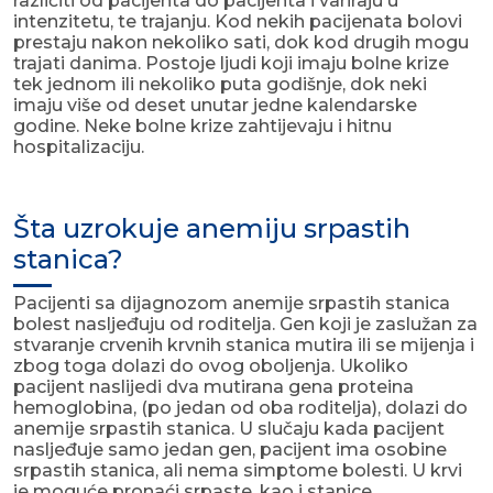
različiti od pacijenta do pacijenta i variraju u
intenzitetu, te trajanju. Kod nekih pacijenata bolovi
prestaju nakon nekoliko sati, dok kod drugih mogu
trajati danima. Postoje ljudi koji imaju bolne krize
tek jednom ili nekoliko puta godišnje, dok neki
imaju više od deset unutar jedne kalendarske
godine. Neke bolne krize zahtijevaju i hitnu
hospitalizaciju.
Šta uzrokuje anemiju srpastih
stanica?
Pacijenti sa dijagnozom anemije srpastih stanica
bolest nasljeđuju od roditelja. Gen koji je zaslužan za
stvaranje crvenih krvnih stanica mutira ili se mijenja i
zbog toga dolazi do ovog oboljenja. Ukoliko
pacijent naslijedi dva mutirana gena proteina
hemoglobina, (po jedan od oba roditelja), dolazi do
anemije srpastih stanica. U slučaju kada pacijent
nasljeđuje samo jedan gen, pacijent ima osobine
srpastih stanica, ali nema simptome bolesti. U krvi
je moguće pronaći srpaste, kao i stanice