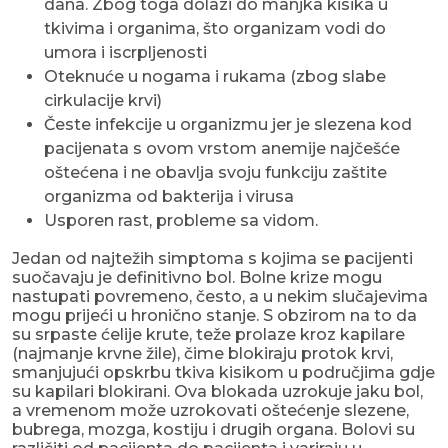
dana. Zbog toga dolazi do manjka kisika u
tkivima i organima, što organizam vodi do
umora i iscrpljenosti
Oteknuće u nogama i rukama (zbog slabe
cirkulacije krvi)
Česte infekcije u organizmu jer je slezena kod
pacijenata s ovom vrstom anemije najčešće
oštećena i ne obavlja svoju funkciju zaštite
organizma od bakterija i virusa
Usporen rast, probleme sa vidom.
Jedan od najtežih simptoma s kojima se pacijenti
suočavaju je definitivno bol. Bolne krize mogu
nastupati povremeno, često, a u nekim slučajevima
mogu prijeći u hronično stanje. S obzirom na to da
su srpaste ćelije krute, teže prolaze kroz kapilare
(najmanje krvne žile), čime blokiraju protok krvi,
smanjujući opskrbu tkiva kisikom u područjima gdje
su kapilari blokirani. Ova blokada uzrokuje jaku bol,
a vremenom može uzrokovati oštećenje slezene,
bubrega, mozga, kostiju i drugih organa. Bolovi su