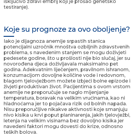
isključivo zdravi embrij koji je prošao genetsko
testiranje).
Koje su prognoze za ovo oboljenje?
Iako je dijagnoza anemije srpastih stanica
potencijalni uzročnik mnoštva ozbiljnih zdravstvenih
problema, s navedenim stanjem se mogu doživjeti
pedesete godine, što u prošlosti nije bio slučaj, jer su
novorođena djeca doživljavala maksimalno pet
godina. Adekvatnim liječenjem, pravilnom ishranom,
konzumacijom dovoljne količine vode i redovnom,
blagom tjelovježbom možete izbjeći bolne epizode i
živjeti produktivan život. Pacijentima s ovom vrstom
anemije ne preporučuje se naglo mijenjanje
temperatura, boravak na velikim vrućinama, kao ni
hladnoćama jer to pojačava rizik od bolnih napada.
Nisu preporučljive nikakve aktivnosti koje smanjuju
nivo kisika u krvi poput planinarenja, jakih tjelovježbi,
letenja na velikim visinama bez dovoljno kisika jer
navedeni faktori mogu dovesti do krize, odnosno
teških bolova.