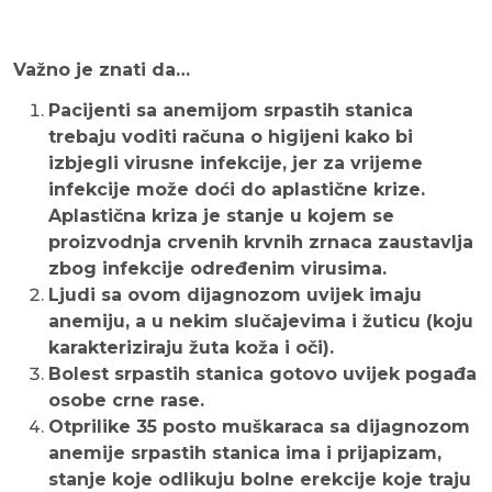
Važno je znati da…
Pacijenti sa anemijom srpastih stanica
trebaju voditi računa o higijeni kako bi
izbjegli virusne infekcije, jer za vrijeme
infekcije može doći do aplastične krize.
Aplastična kriza je stanje u kojem se
proizvodnja crvenih krvnih zrnaca zaustavlja
zbog infekcije određenim virusima.
Ljudi sa ovom dijagnozom uvijek imaju
anemiju, a u nekim slučajevima i žuticu (koju
karakteriziraju žuta koža i oči).
Bolest srpastih stanica gotovo uvijek pogađa
osobe crne rase.
Otprilike 35 posto muškaraca sa dijagnozom
anemije srpastih stanica ima i prijapizam,
stanje koje odlikuju bolne erekcije koje traju