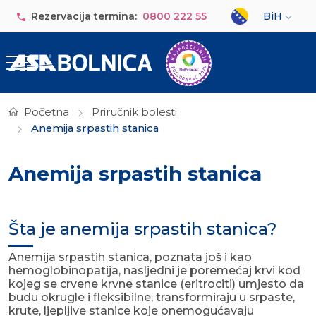
Skip to main content
Select your lan
Rezervacija termina:
0800 222 55
BiH
Početna
Priručnik bolesti
Anemija srpastih stanica
Anemija srpastih stanica
Šta je anemija srpastih stanica?
Anemija srpastih stanica, poznata još i kao
hemoglobinopatija, nasljedni je poremećaj krvi kod
kojeg se crvene krvne stanice (eritrociti) umjesto da
budu okrugle i fleksibilne, transformiraju u srpaste,
krute, ljepljive stanice koje onemogućavaju