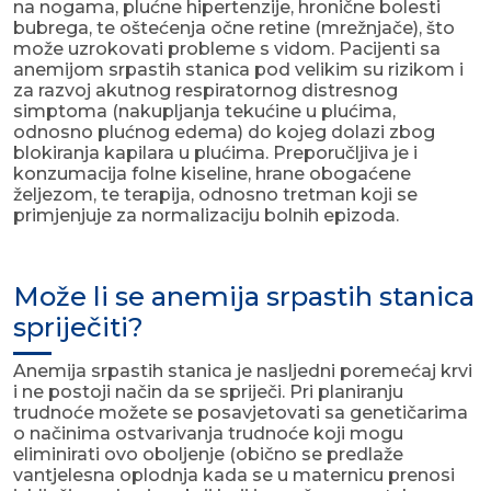
na nogama, plućne hipertenzije, hronične bolesti
bubrega, te oštećenja očne retine (mrežnjače), što
može uzrokovati probleme s vidom. Pacijenti sa
anemijom srpastih stanica pod velikim su rizikom i
za razvoj akutnog respiratornog distresnog
simptoma (nakupljanja tekućine u plućima,
odnosno plućnog edema) do kojeg dolazi zbog
blokiranja kapilara u plućima. Preporučljiva je i
konzumacija folne kiseline, hrane obogaćene
željezom, te terapija, odnosno tretman koji se
primjenjuje za normalizaciju bolnih epizoda.
Može li se anemija srpastih stanica
spriječiti?
Anemija srpastih stanica je nasljedni poremećaj krvi
i ne postoji način da se spriječi. Pri planiranju
trudnoće možete se posavjetovati sa genetičarima
o načinima ostvarivanja trudnoće koji mogu
eliminirati ovo oboljenje (obično se predlaže
vantjelesna oplodnja kada se u maternicu prenosi