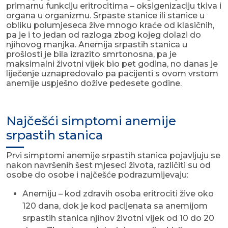
primarnu funkciju eritrocitima – oksigenizaciju tkiva i
organa u organizmu. Srpaste stanice ili stanice u
obliku polumjeseca žive mnogo kraće od klasičnih,
pa je i to jedan od razloga zbog kojeg dolazi do
njihovog manjka. Anemija srpastih stanica u
prošlosti je bila izrazito smrtonosna, pa je
maksimalni životni vijek bio pet godina, no danas je
liječenje uznapredovalo pa pacijenti s ovom vrstom
anemije uspješno dožive pedesete godine.
Najčešći simptomi anemije
srpastih stanica
Prvi simptomi anemije srpastih stanica pojavljuju se
nakon navršenih šest mjeseci života, različiti su od
osobe do osobe i najčešće podrazumijevaju:
Anemiju – kod zdravih osoba eritrociti žive oko
120 dana, dok je kod pacijenata sa anemijom
srpastih stanica njihov životni vijek od 10 do 20