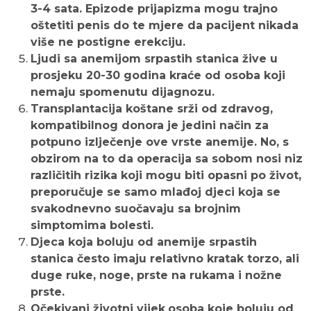
3-4 sata. Epizode prijapizma mogu trajno
oštetiti penis do te mjere da pacijent nikada
više ne postigne erekciju.
Ljudi sa anemijom srpastih stanica žive u
prosjeku 20-30 godina kraće od osoba koji
nemaju spomenutu dijagnozu.
Transplantacija koštane srži od zdravog,
kompatibilnog donora je jedini način za
potpuno izlječenje ove vrste anemije. No, s
obzirom na to da operacija sa sobom nosi niz
različitih rizika koji mogu biti opasni po život,
preporučuje se samo mlađoj djeci koja se
svakodnevno suočavaju sa brojnim
simptomima bolesti.
Djeca koja boluju od anemije srpastih
stanica često imaju relativno kratak torzo, ali
duge ruke, noge, prste na rukama i nožne
prste.
Očekivani životni vijek
osoba koje boluju od