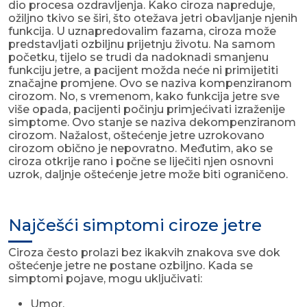
dio procesa ozdravljenja. Kako ciroza napreduje,
ožiljno tkivo se širi, što otežava jetri obavljanje njenih
funkcija. U uznapredovalim fazama, ciroza može
predstavljati ozbiljnu prijetnju životu. Na samom
početku, tijelo se trudi da nadoknadi smanjenu
funkciju jetre, a pacijent možda neće ni primijetiti
značajne promjene. Ovo se naziva kompenziranom
cirozom. No, s vremenom, kako funkcija jetre sve
više opada, pacijenti počinju primjećivati izraženije
simptome. Ovo stanje se naziva dekompenziranom
cirozom. Nažalost, oštećenje jetre uzrokovano
cirozom obično je nepovratno. Međutim, ako se
ciroza otkrije rano i počne se liječiti njen osnovni
uzrok, daljnje oštećenje jetre može biti ograničeno.
Najčešći simptomi ciroze jetre
Ciroza često prolazi bez ikakvih znakova sve dok
oštećenje jetre ne postane ozbiljno. Kada se
simptomi pojave, mogu uključivati:
Umor.