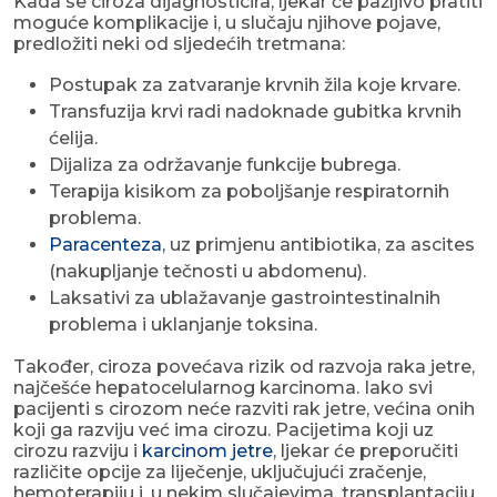
Kada se ciroza dijagnosticira, ljekar će pažljivo pratiti
moguće komplikacije i, u slučaju njihove pojave,
predložiti neki od sljedećih tretmana:
Postupak za zatvaranje krvnih žila koje krvare.
Transfuzija krvi radi nadoknade gubitka krvnih
ćelija.
Dijaliza za održavanje funkcije bubrega.
Terapija kisikom za poboljšanje respiratornih
problema.
Paracenteza
, uz primjenu antibiotika, za ascites
(nakupljanje tečnosti u abdomenu).
Laksativi za ublažavanje gastrointestinalnih
problema i uklanjanje toksina.
Također, ciroza povećava rizik od razvoja raka jetre,
najčešće hepatocelularnog karcinoma. Iako svi
pacijenti s cirozom neće razviti rak jetre, većina onih
koji ga razviju već ima cirozu. Pacijetima koji uz
cirozu razviju i
karcinom jetre
, ljekar će preporučiti
različite opcije za liječenje, uključujući zračenje,
hemoterapiju i, u nekim slučajevima, transplantaciju