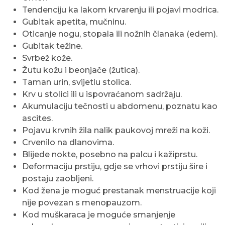
Tendenciju ka lakom krvarenju ili pojavi modrica.
Gubitak apetita, mučninu.
Oticanje nogu, stopala ili nožnih članaka (edem).
Gubitak težine.
Svrbež kože.
Žutu kožu i beonjače (žutica).
Taman urin, svijetlu stolica.
Krv u stolici ili u ispovraćanom sadržaju.
Akumulaciju tečnosti u abdomenu, poznatu kao
ascites.
Pojavu krvnih žila nalik paukovoj mreži na koži.
Crvenilo na dlanovima.
Blijede nokte, posebno na palcu i kažiprstu.
Deformaciju prstiju, gdje se vrhovi prstiju šire i
postaju zaobljeni.
Kod žena je moguć prestanak menstruacije koji
nije povezan s menopauzom.
Kod muškaraca je moguće smanjenje