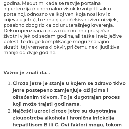
godina. Međutim, kada se razvije portalna
hipertenzija (nenormalno visok krvni pritisak u
portalnoj, odnosno velikoj veni koja nosi krv iz
crijeva u jetru), to smanjuje očekivani životni vijek,
posebno zbog rizika od unutarašnjeg krvarenja.
Dekompenzirana ciroza obično ima prosječan
životni vijek od sedam godina, ali teške i neizlječive
bolesti te druge komplikacije mogu značajno
skratiti taj vremenski okvir, pri čemu neki ljudi žive
manje od dvije godine.
Važno je znati da…
Ciroza jetre je stanje u kojem se zdravo tkivo
jetre postepeno zamjenjuje ožiljcima i
oštećenim tkivom. To je dugotrajan proces
koji može trajati godinama.
Najčešći uzroci ciroze jetre su dugotrajna
zloupotreba alkohola i hronična infekcija
hepatitisom B ili C. Ovi faktori mogu, tokom