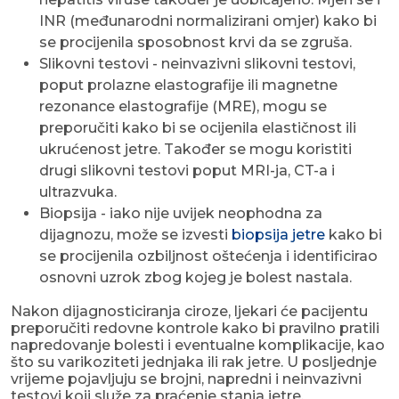
INR (međunarodni normalizirani omjer) kako bi
se procijenila sposobnost krvi da se zgruša.
Slikovni testovi - neinvazivni slikovni testovi,
poput prolazne elastografije ili magnetne
rezonance elastografije (MRE), mogu se
preporučiti kako bi se ocijenila elastičnost ili
ukrućenost jetre. Također se mogu koristiti
drugi slikovni testovi poput MRI-ja, CT-a i
ultrazvuka.
Biopsija - iako nije uvijek neophodna za
dijagnozu, može se izvesti
biopsija jetre
kako bi
se procijenila ozbiljnost oštećenja i identificirao
osnovni uzrok zbog kojeg je bolest nastala.
Nakon dijagnosticiranja ciroze, ljekari će pacijentu
preporučiti redovne kontrole kako bi pravilno pratili
napredovanje bolesti i eventualne komplikacije, kao
što su varikoziteti jednjaka ili rak jetre. U posljednje
vrijeme pojavljuju se brojni, napredni i neinvazivni
testovi koji služe za praćenje stanja jetre.