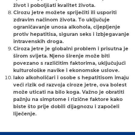
život i poboljšati kvalitet života.
Cirozu jetre možete spriječiti ili usporiti
zdravim načinom života. To uključuje
ograničavanje unosa alkohola, cijepljenje
protiv hepatitisa, siguran seks i izbjegavanje
intravenskih droga.
Ciroza jetre je globalni problem i prisutna je
širom svijeta. Njeno širenje može biti
povezano s različitim faktorima, uključujući
kulturološke navike i ekonomske uslove.
Iako alkoholičari i osobe s hepatitisom imaju
veći rizik od razvoja ciroze jetre, ova bolest
može uticati na bilo koga. Važno je obratiti
pažnju na simptome i rizične faktore kako
biste što prije dobili dijagnozu i započeli
liječenje.