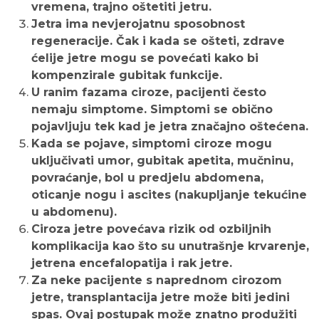
vremena, trajno oštetiti jetru.
Jetra ima nevjerojatnu sposobnost
regeneracije. Čak i kada se ošteti, zdrave
ćelije jetre mogu se povećati kako bi
kompenzirale gubitak funkcije.
U ranim fazama ciroze, pacijenti često
nemaju simptome. Simptomi se obično
pojavljuju tek kad je jetra značajno oštećena.
Kada se pojave, simptomi ciroze mogu
uključivati umor, gubitak apetita, mučninu,
povraćanje, bol u predjelu abdomena,
oticanje nogu i ascites (nakupljanje tekućine
u abdomenu).
Ciroza jetre povećava rizik od ozbiljnih
komplikacija kao što su unutrašnje krvarenje,
jetrena encefalopatija i rak jetre.
Za neke pacijente s naprednom cirozom
jetre, transplantacija jetre može biti jedini
spas. Ovaj postupak može znatno produžiti