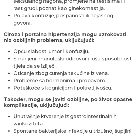
seksualnog nagona, promjene na testisima ili
rast grudi, poznat kao ginekomastija.
Pojava konfuzije, pospanosti ili nejasnog
govora.
Ciroza i portalna hipertenzija mogu uzrokovati
niz ozbiljnih problema, uključujući:
Opću slabost, umor i konfuziju.
Smanjeni imunološki odgovor i lošu sposobnost
tijela da se izliječi.
Oticanje zbog curenja tekućine iz vena.
Probleme sa hormonima i probavom.
Poteškoće s kognicijom i pokretljivošću.
Također, mogu se javiti ozbiljne, po život opasne
komplikacije, uključujući:
Unutrašnje krvarenje iz gastrointestinalnih
varikoziteta.
Spontane bakterijske infekcije u trbušnoj šupljini.