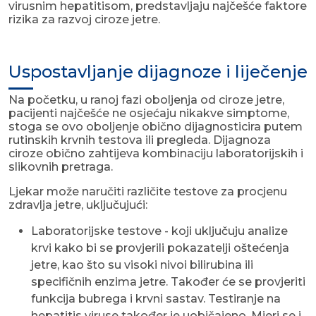
virusnim hepatitisom, predstavljaju najčešće faktore
rizika za razvoj ciroze jetre.
Uspostavljanje dijagnoze i liječenje
Na početku, u ranoj fazi oboljenja od ciroze jetre,
pacijenti najčešće ne osjećaju nikakve simptome,
stoga se ovo oboljenje obično dijagnosticira putem
rutinskih krvnih testova ili pregleda. Dijagnoza
ciroze obično zahtijeva kombinaciju laboratorijskih i
slikovnih pretraga.
Ljekar može naručiti različite testove za procjenu
zdravlja jetre, uključujući:
Laboratorijske testove - koji uključuju analize
krvi kako bi se provjerili pokazatelji oštećenja
jetre, kao što su visoki nivoi bilirubina ili
specifičnih enzima jetre. Također će se provjeriti
funkcija bubrega i krvni sastav. Testiranje na
hepatitis viruse također je uobičajeno. Mjeri se i