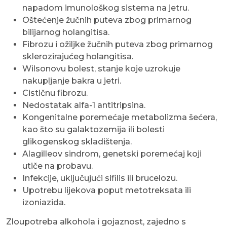
napadom imunološkog sistema na jetru.
Oštećenje žučnih puteva zbog primarnog
bilijarnog holangitisa.
Fibrozu i ožiljke žučnih puteva zbog primarnog
sklerozirajućeg holangitisa.
Wilsonovu bolest, stanje koje uzrokuje
nakupljanje bakra u jetri.
Cističnu fibrozu.
Nedostatak alfa-1 antitripsina.
Kongenitalne poremećaje metabolizma šećera,
kao što su galaktozemija ili bolesti
glikogenskog skladištenja.
Alagilleov sindrom, genetski poremećaj koji
utiče na probavu.
Infekcije, uključujući sifilis ili brucelozu.
Upotrebu lijekova poput metotreksata ili
izoniazida.
Zloupotreba alkohola i gojaznost, zajedno s