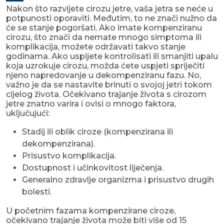
Nakon što razvijete cirozu jetre, vaša jetra se neće u
potpunosti oporaviti. Međutim, to ne znači nužno da
će se stanje pogoršati. Ako imate kompenziranu
cirozu, što znači da nemate mnogo simptoma ili
komplikacija, možete održavati takvo stanje
godinama. Ako uspijete kontrolisati ili smanjiti upalu
koja uzrokuje cirozu, možda ćete uspjeti spriječiti
njeno napredovanje u dekompenziranu fazu. No,
važno je da se nastavite brinuti o svojoj jetri tokom
cijelog života. Očekivano trajanje života s cirozom
jetre znatno varira i ovisi o mnogo faktora,
uključujući:
Stadij ili oblik ciroze (kompenzirana ili
dekompenzirana).
Prisustvo komplikacija.
Dostupnost i učinkovitost liječenja.
Generalno zdravlje organizma i prisustvo drugih
bolesti.
U početnim fazama kompenzirane ciroze,
očekivano trajanje života može biti više od 15