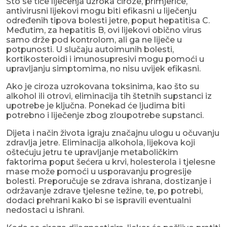
Što se tiče liječenja uzroka ciroze, primjerice,
antivirusni lijekovi mogu biti efikasni u liječenju
određenih tipova bolesti jetre, poput hepatitisa C.
Međutim, za hepatitis B, ovi lijekovi obično virus
samo drže pod kontrolom, ali ga ne liječe u
potpunosti. U slučaju autoimunih bolesti,
kortikosteroidi i imunosupresivi mogu pomoći u
upravljanju simptomima, no nisu uvijek efikasni.
Ako je ciroza uzrokovana toksinima, kao što su
alkohol ili otrovi, eliminacija tih štetnih supstanci iz
upotrebe je ključna. Ponekad će ljudima biti
potrebno i liječenje zbog zloupotrebe supstanci.
Dijeta i način života igraju značajnu ulogu u očuvanju
zdravlja jetre. Eliminacija alkohola, lijekova koji
oštećuju jetru te upravljanje metaboličkim
faktorima poput šećera u krvi, holesterola i tjelesne
mase može pomoći u usporavanju progresije
bolesti. Preporučuje se zdrava ishrana, dostizanje i
održavanje zdrave tjelesne težine, te, po potrebi,
dodaci prehrani kako bi se ispravili eventualni
nedostaci u ishrani.