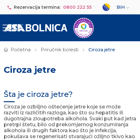
Skip to main content
Select your lan
Rezervacija termina:
0800 222 55
BiH
Početna
Priručnik bolesti
Ciroza jetre
Ciroza jetre
Šta je ciroza jetre?
Ciroza je ozbiljno oštećenje jetre koje se može
razviti iz različitih razloga, kao što su hepatitis ili
dugotrajna zloupotreba alkohola. Svaki put kad jetra
pretrpi štetu, bilo od prekomjernog konzumiranja
alkohola ili drugih faktora kao što je infekcija,
pokušava se regenerisati stvarajući ožiljno tkivo kao