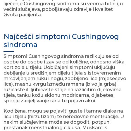
liječenje Cushingovog sindroma su veoma bitni i, u
većini slučajeva, poboljšavaju zdravlje i kvalitet
života pacijenta.
Najčešći simptomi Cushingovog
sindroma
Simptomi Cushingovog sindroma razlikuju se od
osobe do osobe i zavise od količine, odnosno viška
kortizola u tijelu. Uobičajeni simptomi uključuju
debljanje u središnjem dijelu tijela s istovremenim
mršavljenjem ruku i nogu, zaobljeno lice (mjesečevo
lice), masnu kvrgu između ramena (bivolja grba),
ružičaste ili ljubičaste strije na različitim dijelovima
tijela, tanku kožu sklonu modricama, dijabetes,
sporije zacjeljivanje rana te pojavu akni.
Kod žena, mogu se pojaviti guste i tamne dlake na
licu i tijelu (hirzutizam) te neredovne mentruacije. U
nekim slučajevima može se dogoditi potpuni
prestanak menstrualnog ciklusa. Muškarci s