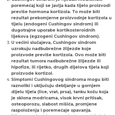
poremećaj koji se javlja kada tijelo proizvodi
previše hormona kortizola. To može biti
rezultat prekomjerne proizvodnje kortizola u
tijelu (endogeni Cushingov sindrom) ili
dugotrajne uporabe kortikosteroidnih
lijekova (egzogeni Cushingov sindrom).
U većini slučajeva, Cushingov sindrom
uzrokuju nadbubrežne žlijezde koje
proizvode previše kortizola. Ovo može biti
rezultat tumora nadbubrežne žlijezde ili
hipofize, ili rijetko, drugih dijelova tijela koji
proizvode kortizol.
Simptomi Cushingovog sindroma mogu biti
raznoliki i uključuju debljanje u gornjem
dijelu tijela (lice, vrat, prsa), tanku kožu koja
je sklona modricama, visok krvni pritisak,
osteoporozu, slabost mišića, promjene
raspoloženja i poremećaje spavanja.