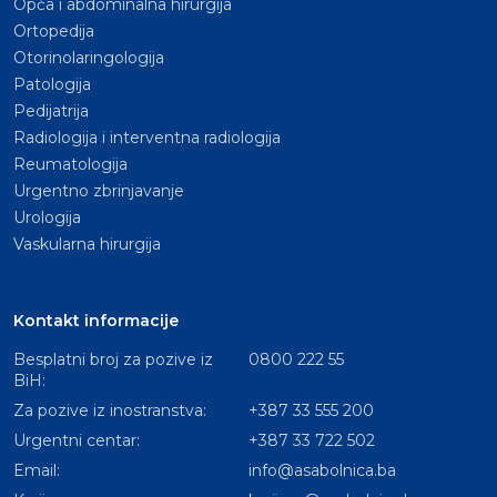
Opća i abdominalna hirurgija
Ortopedija
Otorinolaringologija
Patologija
Pedijatrija
Radiologija i interventna radiologija
Reumatologija
Urgentno zbrinjavanje
Urologija
Vaskularna hirurgija
Kontakt informacije
Besplatni broj za pozive iz
0800 222 55
BiH:
Za pozive iz inostranstva:
+387 33 555 200
Urgentni centar:
+387 33 722 502
Email:
info@asabolnica.ba