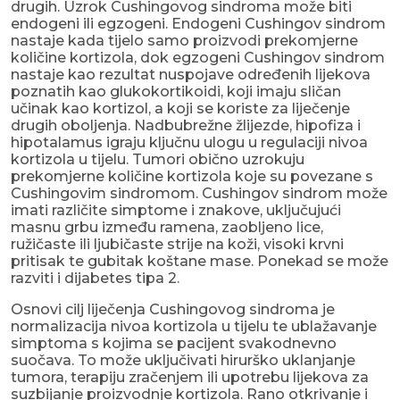
drugih. Uzrok Cushingovog sindroma može biti
endogeni ili egzogeni. Endogeni Cushingov sindrom
nastaje kada tijelo samo proizvodi prekomjerne
količine kortizola, dok egzogeni Cushingov sindrom
nastaje kao rezultat nuspojave određenih lijekova
poznatih kao glukokortikoidi, koji imaju sličan
učinak kao kortizol, a koji se koriste za liječenje
drugih oboljenja. Nadbubrežne žlijezde, hipofiza i
hipotalamus igraju ključnu ulogu u regulaciji nivoa
kortizola u tijelu. Tumori obično uzrokuju
prekomjerne količine kortizola koje su povezane s
Cushingovim sindromom. Cushingov sindrom može
imati različite simptome i znakove, uključujući
masnu grbu između ramena, zaobljeno lice,
ružičaste ili ljubičaste strije na koži, visoki krvni
pritisak te gubitak koštane mase. Ponekad se može
razviti i dijabetes tipa 2.
Osnovi cilj liječenja Cushingovog sindroma je
normalizacija nivoa kortizola u tijelu te ublažavanje
simptoma s kojima se pacijent svakodnevno
suočava. To može uključivati hirurško uklanjanje
tumora, terapiju zračenjem ili upotrebu lijekova za
suzbijanje proizvodnje kortizola. Rano otkrivanje i