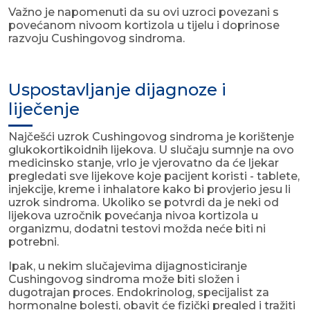
Važno je napomenuti da su ovi uzroci povezani s
povećanom nivoom kortizola u tijelu i doprinose
razvoju Cushingovog sindroma.
Uspostavljanje dijagnoze i
liječenje
Najčešći uzrok Cushingovog sindroma je korištenje
glukokortikoidnih lijekova. U slučaju sumnje na ovo
medicinsko stanje, vrlo je vjerovatno da će ljekar
pregledati sve lijekove koje pacijent koristi - tablete,
injekcije, kreme i inhalatore kako bi provjerio jesu li
uzrok sindroma. Ukoliko se potvrdi da je neki od
lijekova uzročnik povećanja nivoa kortizola u
organizmu, dodatni testovi možda neće biti ni
potrebni.
Ipak, u nekim slučajevima dijagnosticiranje
Cushingovog sindroma može biti složen i
dugotrajan proces. Endokrinolog, specijalist za
hormonalne bolesti, obavit će fizički pregled i tražiti