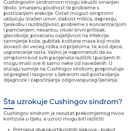
Cushingovim sindromom mogu iskusiti smanjen
libido, smanjenu plodnost te probleme s
postizanjem erekcije. Ostali mogući simptomi
uključuju izražen umor, slabost mišića, depresiju,
tjeskobu i razdražljivost, probleme s koncentracijom
i pamćenjem, nesanicu, visoki krvni pritisak,
glavobolje, povećanu osjetljivost na infekcije,
tamnjenje kože, gubitak koštane mase koji može
dovesti do većeg rizika od prijeloma, te, kod djece,
usporavanje rasta. Važno je napomenuti da su
simptomi kod svih pacijenata različiti i pacijenti ih
mogu imati sve ili samo neke od navedenih. U
slučaju sumnje na Cushingov sindrom, preporučuje
se pregled i razgovor s ljekarom radi postavljanja
dijagnoze i započinjanja odgovarajućeg liječenja.
Šta uzrokuje Cushingov sindrom?
Cushingov sindrom je rezultat prekomjernog nivoa
kortizola u tijelu, a uzroci mogu biti različiti:
Primjena glukokortikoidnih lijekova - poput