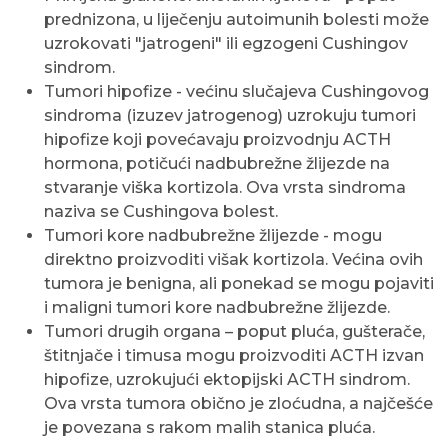
prednizona, u liječenju autoimunih bolesti može
uzrokovati "jatrogeni" ili egzogeni Cushingov
sindrom.
Tumori hipofize - većinu slučajeva Cushingovog
sindroma (izuzev jatrogenog) uzrokuju tumori
hipofize koji povećavaju proizvodnju ACTH
hormona, potičući nadbubrežne žlijezde na
stvaranje viška kortizola. Ova vrsta sindroma
naziva se Cushingova bolest.
Tumori kore nadbubrežne žlijezde - mogu
direktno proizvoditi višak kortizola. Većina ovih
tumora je benigna, ali ponekad se mogu pojaviti
i maligni tumori kore nadbubrežne žlijezde.
Tumori drugih organa – poput pluća, gušterače,
štitnjače i timusa mogu proizvoditi ACTH izvan
hipofize, uzrokujući ektopijski ACTH sindrom.
Ova vrsta tumora obično je zloćudna, a najčešće
je povezana s rakom malih stanica pluća.