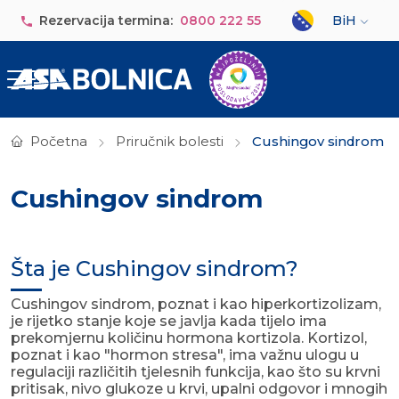
Skip to main content
Select your lan
Rezervacija termina:
0800 222 55
BiH
Početna
Priručnik bolesti
Cushingov sindrom
Cushingov sindrom
Šta je Cushingov sindrom?
Cushingov sindrom, poznat i kao hiperkortizolizam,
je rijetko stanje koje se javlja kada tijelo ima
prekomjernu količinu hormona kortizola. Kortizol,
poznat i kao "hormon stresa", ima važnu ulogu u
regulaciji različitih tjelesnih funkcija, kao što su krvni
pritisak, nivo glukoze u krvi, upalni odgovor i mnogih