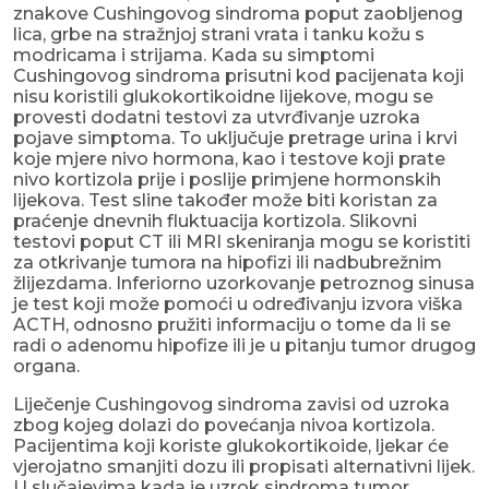
znakove Cushingovog sindroma poput zaobljenog
lica, grbe na stražnjoj strani vrata i tanku kožu s
modricama i strijama. Kada su simptomi
Cushingovog sindroma prisutni kod pacijenata koji
nisu koristili glukokortikoidne lijekove, mogu se
provesti dodatni testovi za utvrđivanje uzroka
pojave simptoma. To uključuje pretrage urina i krvi
koje mjere nivo hormona, kao i testove koji prate
nivo kortizola prije i poslije primjene hormonskih
lijekova. Test sline također može biti koristan za
praćenje dnevnih fluktuacija kortizola. Slikovni
testovi poput CT ili MRI skeniranja mogu se koristiti
za otkrivanje tumora na hipofizi ili nadbubrežnim
žlijezdama. Inferiorno uzorkovanje petroznog sinusa
je test koji može pomoći u određivanju izvora viška
ACTH, odnosno pružiti informaciju o tome da li se
radi o adenomu hipofize ili je u pitanju tumor drugog
organa.
Liječenje Cushingovog sindroma zavisi od uzroka
zbog kojeg dolazi do povećanja nivoa kortizola.
Pacijentima koji koriste glukokortikoide, ljekar će
vjerojatno smanjiti dozu ili propisati alternativni lijek.
U slučajevima kada je uzrok sindroma tumor,