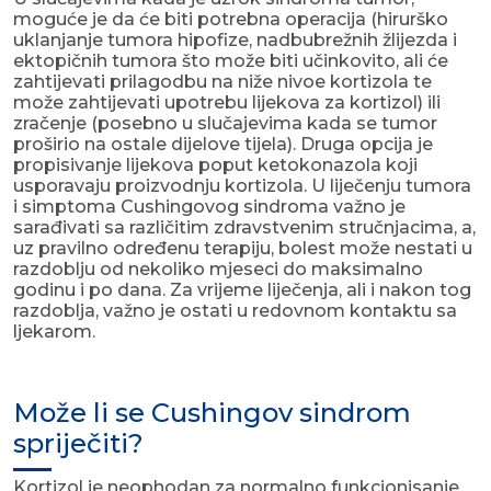
moguće je da će biti potrebna operacija (hirurško
uklanjanje tumora hipofize, nadbubrežnih žlijezda i
ektopičnih tumora što može biti učinkovito, ali će
zahtijevati prilagodbu na niže nivoe kortizola te
može zahtijevati upotrebu lijekova za kortizol) ili
zračenje (posebno u slučajevima kada se tumor
proširio na ostale dijelove tijela). Druga opcija je
propisivanje lijekova poput ketokonazola koji
usporavaju proizvodnju kortizola. U liječenju tumora
i simptoma Cushingovog sindroma važno je
sarađivati ​​sa različitim zdravstvenim stručnjacima, a,
uz pravilno određenu terapiju, bolest može nestati u
razdoblju od nekoliko mjeseci do maksimalno
godinu i po dana. Za vrijeme liječenja, ali i nakon tog
razdoblja, važno je ostati u redovnom kontaktu sa
ljekarom.
Može li se Cushingov sindrom
spriječiti?
Kortizol je neophodan za normalno funkcionisanje