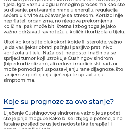
tijela. Igra važnu ulogu u mnogim procesima kao što
su disanje, pretvaranje hrane u energiju, regulacija
šećera u krvi te suočavanje sa stresom. Kortizol nije
neprijatelj organizma, no njegova prekomjerna
količina ipak može biti štetna i zbog toga je jako
važno održavati ravnotežu u količini kortizola u tijelu.
Ukoliko koristite glukokortikoide ili steroide, važno
je da vaš ljekar obrati pažnju i pažljivo prati nivo
kortizola u tijelu. Nažalost, ne postoji način da se
spriječi tumor koji uzrokuje Cushingov sindrom
(hiperkortizolizam), ali redovni medicinski nadzor
može pomoći pri uspostavljanju rane dijagnoze, što
ranijem započinjanju liječenja te upravljanju
simptomima.
Koje su prognoze za ovo stanje?
Liječenje Cushingovog sindroma važno je započeti
što je prije moguće kako bi se izbjegle potencijalno
fatalne posljedice usljed nedostatka terapije ili