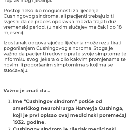
nepravilnog liječenja.
Postoji nekoliko mogućnosti za liječenje
Cushingovog sindroma, ali pacijenti trebaju biti
svjesni da će proces oporavka možda trajati duži
vremenski period, (u nekim slučajevima čak i do 18
mjeseci).
Izostanak odgovarajućeg liječenja može rezultirati
pogoršanjem Cushingovog sindroma. Stoga je
važno da pacijenti redovno prate svoje simptome te
informišu svog ljekara o bilo kakvim promjenama te
novim ili pogoršanim simptomima s kojima se
suočavaju.
Važno je znati da…
Ime "Cushingov sindrom" potiče od
američkog neurohirurga Harveyja Cushinga,
koji je prvi opisao ovaj medicinski poremećaj
1932. godine.
Cushingov sindrom je rijedak medicinski