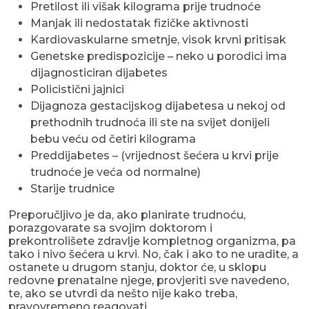
Pretilost ili višak kilograma prije trudnoće
Manjak ili nedostatak fizičke aktivnosti
Kardiovaskularne smetnje, visok krvni pritisak
Genetske predispozicije – neko u porodici ima
dijagnosticiran dijabetes
Policistični jajnici
Dijagnoza gestacijskog dijabetesa u nekoj od
prethodnih trudnoća ili ste na svijet donijeli
bebu veću od četiri kilograma
Preddijabetes – (vrijednost šećera u krvi prije
trudnoće je veća od normalne)
Starije trudnice
Preporučljivo je da, ako planirate trudnoću,
porazgovarate sa svojim doktorom i
prekontrolišete zdravlje kompletnog organizma, pa
tako i nivo šećera u krvi. No, čak i ako to ne uradite, a
ostanete u drugom stanju, doktor će, u sklopu
redovne prenatalne njege, provjeriti sve navedeno,
te, ako se utvrdi da nešto nije kako treba,
pravovremeno reagovati.