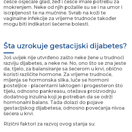
češće osjećale glad, žeđ i češće imale potrebu za
mokrenjem. Neke od njih požalile su se i na umor i
iscrpljenost te na mučnine. Svrab na koži te
vaginalne infekcije za vrijeme trudnoće također
mogu biti indikatori šećerne bolesti.
Šta uzrokuje gestacijski dijabetes?
Još uvijek nije utvrđeno zašto neke žene u trudnoći
razviju dijabetes, a neke ne. No, ono što se zna jeste
da, tijelo, za balansiranje sa šećerom u krvi, obično
koristi različite hormone. Za vrijeme trudnoće,
mijenja se hormonska slika, luče se hormoni
posteljice - placentarni laktogen i progesteron što
tijelu, odnosno pankreasu, otežava proizvodnju
dodatnog inzulina koji je potreban da se održi
hormonalni balans. Tada dolazi do pojave
gestacijskog dijabetesa, odnosno povećanja nivoa
šećera u krvi.
Rizični faktori za razvoj ovog stanja su: