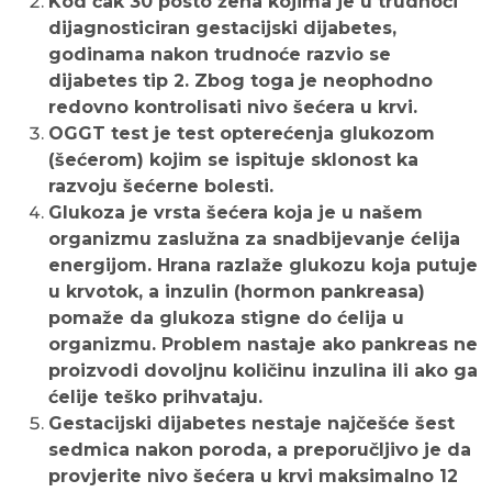
Kod čak 30 posto žena kojima je u trudnoći
dijagnosticiran gestacijski dijabetes,
godinama nakon trudnoće razvio se
dijabetes tip 2. Zbog toga je neophodno
redovno kontrolisati nivo šećera u krvi.
OGGT test je test opterećenja glukozom
(šećerom) kojim se ispituje sklonost ka
razvoju šećerne bolesti.
Glukoza je vrsta šećera koja je u našem
organizmu zaslužna za snadbijevanje ćelija
energijom. Hrana razlaže glukozu koja putuje
u krvotok, a inzulin (hormon pankreasa)
pomaže da glukoza stigne do ćelija u
organizmu. Problem nastaje ako pankreas ne
proizvodi dovoljnu količinu inzulina ili ako ga
ćelije teško prihvataju.
Gestacijski dijabetes nestaje najčešće šest
sedmica nakon poroda, a preporučljivo je da
provjerite nivo šećera u krvi maksimalno 12