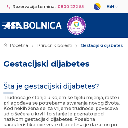
Skip to main content
Select your lan
Rezervacija termina:
0800 222 55
BiH
Početna
Priručnik bolesti
Gestacijski dijabetes
Gestacijski dijabetes
Šta je gestacijski dijabetes?
Trudnoća je stanje u kojem se tijelu mijenja, raste i
prilagođava se potrebama stvaranja novog života.
Kod nekih žena se, za vrijeme trudnoće, povećava
udio šećera u krvi i to stanje je poznato pod
nazivom gestacijski dijabetes. Posebna
karakteristika ove vrste dijabetesa je da se on po