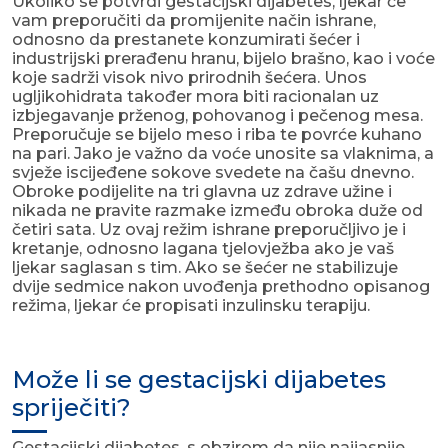
Ukoliko se potvrdi gestacijski dijabetes, ljekar će
vam preporučiti da promijenite način ishrane,
odnosno da prestanete konzumirati šećer i
industrijski prerađenu hranu, bijelo brašno, kao i voće
koje sadrži visok nivo prirodnih šećera. Unos
ugljikohidrata također mora biti racionalan uz
izbjegavanje prženog, pohovanog i pečenog mesa.
Preporučuje se bijelo meso i riba te povrće kuhano
na pari. Jako je važno da voće unosite sa vlaknima, a
svježe iscijeđene sokove svedete na čašu dnevno.
Obroke podijelite na tri glavna uz zdrave užine i
nikada ne pravite razmake između obroka duže od
četiri sata. Uz ovaj režim ishrane preporučljivo je i
kretanje, odnosno lagana tjelovježba ako je vaš
ljekar saglasan s tim. Ako se šećer ne stabilizuje
dvije sedmice nakon uvođenja prethodno opisanog
režima, ljekar će propisati inzulinsku terapiju.
Može li se gestacijski dijabetes
spriječiti?
Gestacijski dijabetes, s obzirom da nije najjasnije