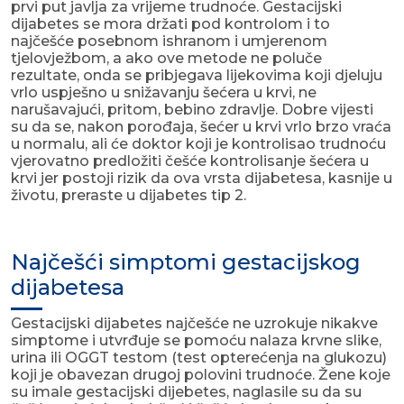
prvi put javlja za vrijeme trudnoće. Gestacijski
dijabetes se mora držati pod kontrolom i to
najčešće posebnom ishranom i umjerenom
tjelovježbom, a ako ove metode ne poluče
rezultate, onda se pribjegava lijekovima koji djeluju
vrlo uspješno u snižavanju šećera u krvi, ne
narušavajući, pritom, bebino zdravlje. Dobre vijesti
su da se, nakon porođaja, šećer u krvi vrlo brzo vraća
u normalu, ali će doktor koji je kontrolisao trudnoću
vjerovatno predložiti češće kontrolisanje šećera u
krvi jer postoji rizik da ova vrsta dijabetesa, kasnije u
životu, preraste u dijabetes tip 2.
Najčešći simptomi gestacijskog
dijabetesa
Gestacijski dijabetes najčešće ne uzrokuje nikakve
simptome i utvrđuje se pomoću nalaza krvne slike,
urina ili OGGT testom (test opterećenja na glukozu)
koji je obavezan drugoj polovini trudnoće. Žene koje
su imale gestacijski dijebetes, naglasile su da su