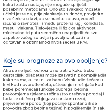
kako i zašto nastaje, nije moguće spriječiti
posebnim metodama. Ono što svakako možete
učiniti jeste da, prije planiranja trudnoće, provjerite
nivo šećera u krvi, da se hranite zdravo, vodeći
računa o ravnoteži između proteina, ugljikohidrata,
masti i vlakana. Tjelovježba ili fizička aktivnost
minimalno tri puta sedmično unaprijedit će sve
aspekte vašeg zdravlja i povoljno uticati na
održavanje optimalnog nivoa šećera u krvi.
Koje su prognoze za ovo oboljenje?
Ako se ne liječi, odnosno ne tretira kako treba,
gestacijski dijabetes može izazvati niz komplikacija
kako za majku, tako i za bebu. Visok udio šećera u
krvi kod novorođenčeta, oštećenje mrežnjače kod
bebe, poremećaji funkcije bubrega, bebina
prekomjerna tjelesna težina (što otežava porođaj i
tada se obično pribjegava carskom rezu),
prijevremeni porod (koji počinje spontano ili se
provocira zbog bebine težine), hipoglikemija (nizak