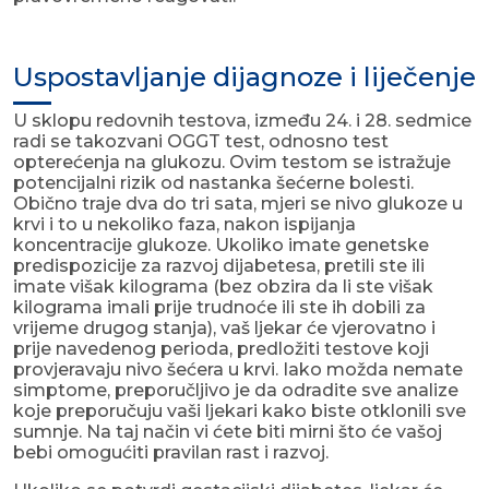
Uspostavljanje dijagnoze i liječenje
U sklopu redovnih testova, između 24. i 28. sedmice
radi se takozvani OGGT test, odnosno test
opterećenja na glukozu. Ovim testom se istražuje
potencijalni rizik od nastanka šećerne bolesti.
Obično traje dva do tri sata, mjeri se nivo glukoze u
krvi i to u nekoliko faza, nakon ispijanja
koncentracije glukoze. Ukoliko imate genetske
predispozicije za razvoj dijabetesa, pretili ste ili
imate višak kilograma (bez obzira da li ste višak
kilograma imali prije trudnoće ili ste ih dobili za
vrijeme drugog stanja), vaš ljekar će vjerovatno i
prije navedenog perioda, predložiti testove koji
provjeravaju nivo šećera u krvi. Iako možda nemate
simptome, preporučljivo je da odradite sve analize
koje preporučuju vaši ljekari kako biste otklonili sve
sumnje. Na taj način vi ćete biti mirni što će vašoj
bebi omogućiti pravilan rast i razvoj.