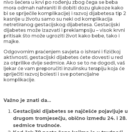
nivo šećera u krvi po rođenju zbog čega se beba
mora odmah nahraniti ili dobiti dozu glukoze kako
bi se spriječile komplikacije) i razvoj dijabetesa tip 2
kasnije u životu samo su neki od komplikacija
netretiranog gestacijskog dijabetesa. Gestacijski
dijabetes može izazvati i preklampsiju – visok krvni
pritisak što može ugroziti život kako bebe, tako i
majke.
Odgovornim praćenjem savjeta o ishrani i fizičkoj
aktivnosti, gestacijski dijabetes ćete dovesti u red
za otprilike dvije sedmice. Ako se to ne dogodi, vaš
ljekar će vam preporučiti inzulinsku terapiju koja će
spriječiti razvoj bolesti i sve potencijalne
komplikacije.
Važno je znati da…
Gestacijski dijabetes se najčešće pojavljuje u
drugom tromjesečju, obično između 24. i 28.
sedmice trudnoće.