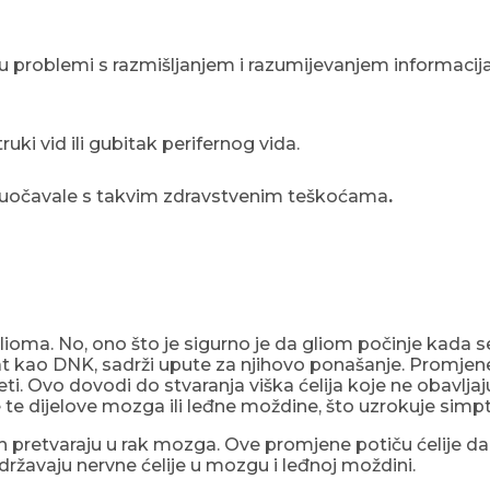
su problemi s razmišljanjem i razumijevanjem informacija
ki vid ili gubitak perifernog vida.
 suočavale s takvim zdravstvenim teškoćama
.
glioma. No, ono što je sigurno je da gliom počinje kada s
nat kao DNK, sadrži upute za njihovo ponašanje. Promjen
jeti. Ovo dovodi do stvaranja viška ćelija koje ne obavlja
e te dijelove mozga ili leđne moždine, što uzrokuje sim
ih pretvaraju u rak mozga. Ove promjene potiču ćelije 
podržavaju nervne ćelije u mozgu i leđnoj moždini.