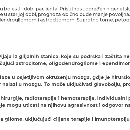
iju bolesti i dobi pacijenta. Prisutnost određenih genet
ve u starijoj dobi, prognoza obično bude manje povoljna.
odendrogliomom i astrocitomom. Suprotno tome, petogod
jaju iz glijalnih stanica, koje su podrška i zaštita
ljučujući astrocitome, oligodendrogliome i ependimo
nalaze u osjetljivom okruženju mozga, gdje je hirur
alazi u mozgu. To može uključivati glavobolju, pro
urgije, radioterapije i hemoterapije. Individualni pla
e mogu uticati na njihovu agresivnost i odgovor na
za gliome, uključujući ciljane terapije i imunoterapi