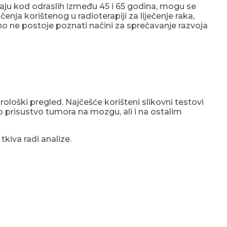
vljaju kod odraslih između 45 i 65 godina, mogu se
ja korištenog u radioterapiji za liječenje raka,
no ne postoje poznati načini za sprečavanje razvoja
urološki pregled. Najčešće korišteni slikovni testovi
o prisustvo tumora na mozgu, ali i na ostalim
tkiva radi analize.