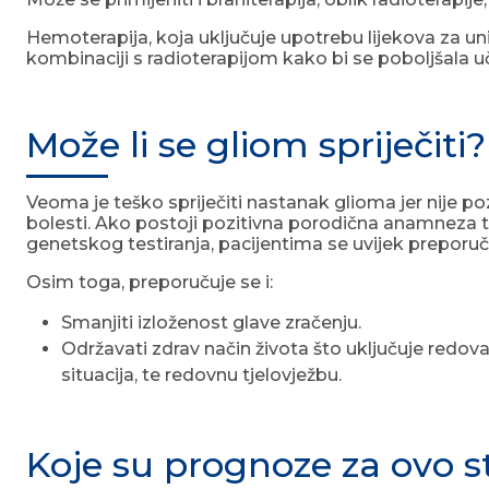
Hemoterapija, koja uključuje upotrebu lijekova za uniš
kombinaciji s radioterapijom kako bi se poboljšala uč
Može li se gliom spriječiti?
Veoma je teško spriječiti nastanak glioma jer nije poz
bolesti. Ako postoji pozitivna porodična anamneza tum
genetskog testiranja, pacijentima se uvijek preporuč
Osim toga, preporučuje se i:
Smanjiti izloženost glave zračenju.
Održavati zdrav način života što uključuje redov
situacija, te redovnu tjelovježbu.
Koje su prognoze za ovo 