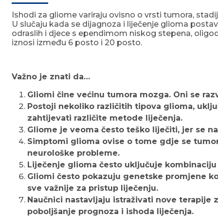
Ishodi za gliome variraju ovisno o vrsti tumora, stad
U slučaju kada se dijagnoza i liječenje glioma posta
odraslih i djece s ependimom niskog stepena, olig
iznosi između 6 posto i 20 posto.
Važno je znati da…
Gliomi čine većinu tumora mozga. Oni se razvi
Postoji nekoliko različitih tipova glioma, uk
zahtijevati različite metode liječenja.
Gliome je veoma često teško liječiti, jer se 
Simptomi glioma ovise o tome gdje se tumor n
neurološke probleme.
Liječenje glioma često uključuje kombinaciju hir
Gliomi često pokazuju genetske promjene koj
sve važnije za pristup liječenju.
Naučnici nastavljaju istraživati nove terapije 
poboljšanje prognoza i ishoda liječenja.