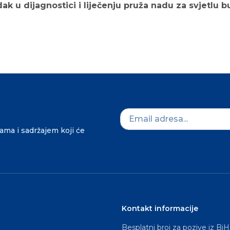
ak u dijagnostici i liječenju pruža nadu za svjetlu 
dama i sadržajem koji će
Kontakt informacije
Besplatni broj za pozive iz BiH