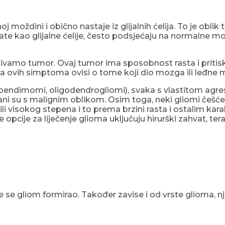
j moždini i obično nastaje iz glijalnih ćelija. To je oblik
nate kao glijalne ćelije, često podsjećaju na normalne mo
zivamo tumor. Ovaj tumor ima sposobnost rasta i pritisk
da ovih simptoma ovisi o tome koji dio mozga ili leđn
ependimomi, oligodendrogliomi), svaka s vlastitom agres
ezani su s malignim oblikom. Osim toga, neki gliomi češć
ili visokog stepena i to prema brzini rasta i ostalim kar
e opcije za liječenje glioma uključuju hirurški zahvat, ter
se gliom formirao. Također zavise i od vrste glioma, nje