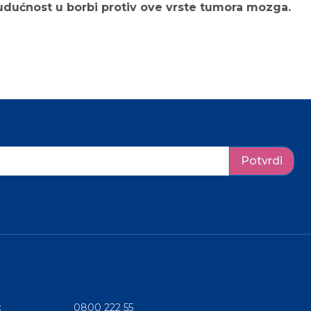
budućnost u borbi protiv ove vrste tumora mozga.
Potvrdi
:
0800 222 55