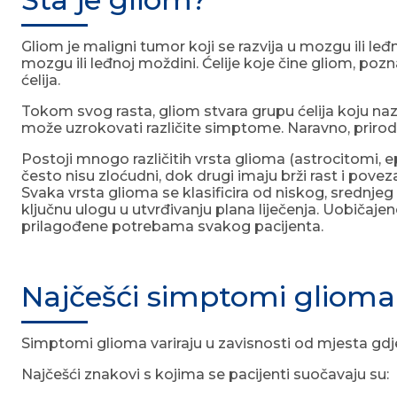
Gliom je maligni tumor koji se razvija u mozgu ili leđno
mozgu ili leđnoj moždini. Ćelije koje čine gliom, poz
ćelija.
Tokom svog rasta, gliom stvara grupu ćelija koju na
može uzrokovati različite simptome. Naravno, priro
Postoji mnogo različitih vrsta glioma (astrocitomi, 
često nisu zloćudni, dok drugi imaju brži rast i pov
Svaka vrsta glioma se klasificira od niskog, srednjeg 
ključnu ulogu u utvrđivanju plana liječenja. Uobičajen
prilagođene potrebama svakog pacijenta.
Najčešći simptomi glioma
Simptomi glioma variraju u zavisnosti od mjesta gdje 
Najčešći znakovi s kojima se pacijenti suočavaju su: