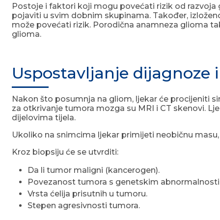
Postoje i faktori koji mogu povećati rizik od razvoja 
pojaviti u svim dobnim skupinama. Također, izloženos
može povećati rizik. Porodična anamneza glioma takođ
glioma.
Uspostavljanje dijagnoze i 
Nakon što posumnja na gliom, ljekar će procijeniti simp
za otkrivanje tumora mozga su MRI i CT skenovi. Ljeka
dijelovima tijela.
Ukoliko na snimcima ljekar primijeti neobičnu masu, sl
Kroz biopsiju će se utvrditi:
Da li tumor maligni (kancerogen).
Povezanost tumora s genetskim abnormalnost
Vrsta ćelija prisutnih u tumoru.
Stepen agresivnosti tumora.