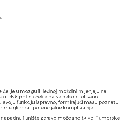
.
e ćelije u mozgu ili leđnoj moždini mijenjaju na
e u DNK potiču ćelije da se nekontrolisano
ju svoju funkciju ispravno, formirajući masu poznatu
ptome glioma i potencijalne komplikacije.
da napadnu i unište zdravo moždano tkivo. Tumorske