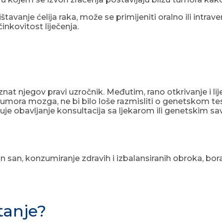
tavanje ćelija raka, može se primijeniti oralno ili intrav
inkovitost liječenja.
nat njegov pravi uzročnik. Međutim, rano otkrivanje i lije
ora mozga, ne bi bilo loše razmisliti o genetskom testira
uje obavljanje konsultacija sa ljekarom ili genetskim s
an san, konzumiranje zdravih i izbalansiranih obroka, bo
stanje?