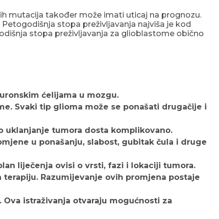
skih mutacija također može imati uticaj na prognozu.
 Petogodišnja stopa preživljavanja najviša je kod
išnja stopa preživljavanja za glioblastome obično
 neuronskim ćelijama u mozgu.
me. Svaki tip glioma može se ponašati drugačije i
ško uklanjanje tumora dosta komplikovano.
mjene u ponašanju, slabost, gubitak čula i druge
n liječenja ovisi o vrsti, fazi i lokaciji tumora.
 terapiju. Razumijevanje ovih promjena postaje
ju. Ova istraživanja otvaraju mogućnosti za