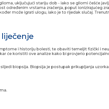
glioma, uključujući stariju dob - iako se gliomi češće ja
t određenim vrstama zračenja, poput ionizirajućeg zračen
er može igrati ulogu, iako je to rijedak slučaj. Trenut
liječenje
tome i historiju bolesti, te obaviti temeljit fizički i ne
r će koristiti ove analize kako bi provjerio potencijaln
ijedi biopsija. Biopsija je postupak prikupljanja uzorka 
ima.