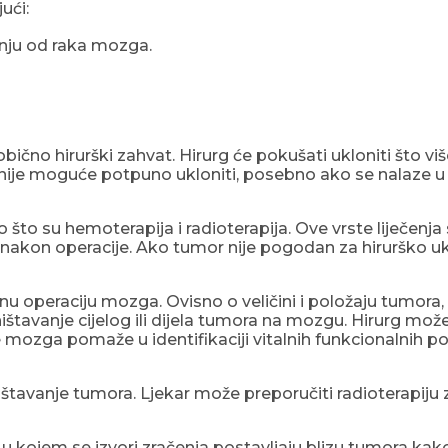
ući:
čenju od raka mozga.
 obično hirurški zahvat. Hirurg će pokušati ukloniti što v
ije moguće potpuno ukloniti, posebno ako se nalaze u 
 što su hemoterapija i radioterapija. Ove vrste liječenja
a nakon operacije. Ako tumor nije pogodan za hirurško ukl
nu operaciju mozga. Ovisno o veličini i položaju tumora,
ištavanje cijelog ili dijela tumora na mozgu. Hirurg može 
 mozga pomaže u identifikaciji vitalnih funkcionalnih 
ništavanje tumora. Ljekar može preporučiti radioterapiju 
e, u kojem se izvori zračenja postavljaju blizu tumora kak