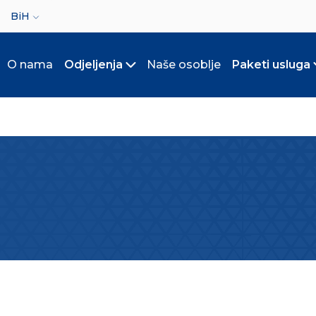
ct your language
BiH
O nama
Odjeljenja
Naše osoblje
Paketi usluga
Toggle submenu