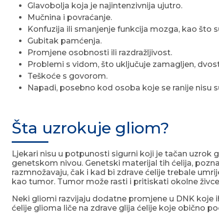
Glavobolja koja je najintenzivnija ujutro.
Mučnina i povraćanje.
Konfuzija ili smanjenje funkcija mozga, kao što 
Gubitak pamćenja.
Promjene osobnosti ili razdražljivost.
Problemi s vidom, što uključuje zamagljen, dvostru
Teškoće s govorom.
Napadi, posebno kod osoba koje se ranije nisu
Šta uzrokuje gliom?
Ljekari nisu u potpunosti sigurni koji je tačan uzrok 
genetskom nivou. Genetski materijal tih ćelija, poz
razmnožavaju, čak i kad bi zdrave ćelije trebale umri
kao tumor. Tumor može rasti i pritiskati okolne živc
Neki gliomi razvijaju dodatne promjene u DNK koje 
ćelije glioma liče na zdrave glija ćelije koje obično 