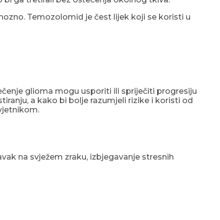
enozno. Temozolomid je čest lijek koji se koristi u
čenje glioma mogu usporiti ili spriječiti progresiju
nju, a kako bi bolje razumjeli rizike i koristi od
avjetnikom.
ravak na svježem zraku, izbjegavanje stresnih