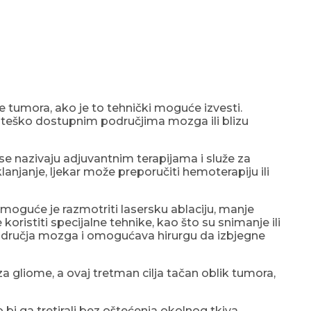
iše tumora, ako je to tehnički moguće izvesti.
teško dostupnim područjima mozga ili blizu
 se nazivaju adjuvantnim terapijama i služe za
anjanje, ljekar može preporučiti hemoterapiju ili
 moguće je razmotriti lasersku ablaciju, manje
koristiti specijalne tehnike, kao što su snimanje ili
područja mozga i omogućava hirurgu da izbjegne
za gliome, a ovaj tretman cilja tačan oblik tumora,
o bi ga tretirali bez oštećenja okolnog tkiva.