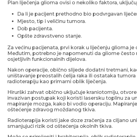
Plan liječenja glioma ovisi o nekoliko faktora, uključuj
Da li je pacijent prethodno bio podvrgavan lije
Mjesto, tip i veličinu tumora.
Dob pacijenta.
Opšte zdravstveno stanje.
Za većinu pacijenata, prvi korak u liječenju glioma je
Međutim, potrebno je napomenuti da gliome često n
osjetljivih funkcionalnih dijelova.
Nakon operacije, obično slijede dodatni tretmani, kao
uništavanje preostalih ćelija raka ili ostataka tumor
radioterapiju kao primarni oblik liječenja.
Hirurški zahvat obično uključuje kraniotomiju, otvore
invazivan postupak koji koristi lasersku toplinu za un
mapiranje mozga, kako bi vodio operaciju. Mapiranje
oštećenje zdravog moždanog tkiva.
Radioterapija koristi jake doze zračenja za ciljano u
smanjujući rizik od oštećenja okolnih tkiva.
Može se primijeniti i brahiterapija, oblik radioterapij