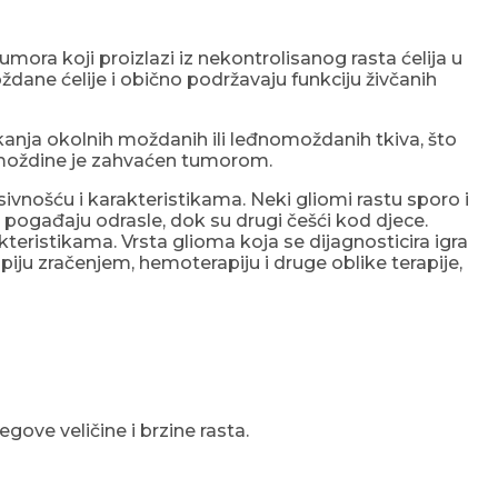
 tumora koji proizlazi iz nekontrolisanog rasta ćelija u
ždane ćelije i obično podržavaju funkciju živčanih
anja okolnih moždanih ili leđnomoždanih tkiva, što
e moždine je zahvaćen tumorom.
ivnošću i karakteristikama. Neki gliomi rastu sporo i
e pogađaju odrasle, dok su drugi češći kod djece.
akteristikama. Vrsta glioma koja se dijagnosticira igra
apiju zračenjem, hemoterapiju i druge oblike terapije,
gove veličine i brzine rasta.