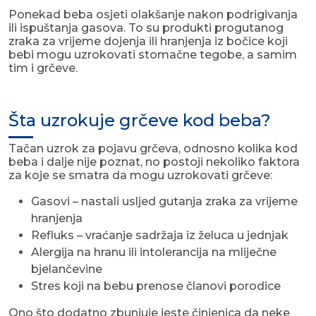
Ponekad beba osjeti olakšanje nakon podrigivanja
ili ispuštanja gasova. To su produkti progutanog
zraka za vrijeme dojenja ili hranjenja iz bočice koji
bebi mogu uzrokovati stomačne tegobe, a samim
tim i grčeve.
Šta uzrokuje grčeve kod beba?
Tačan uzrok za pojavu grčeva, odnosno kolika kod
beba i dalje nije poznat, no postoji nekoliko faktora
za koje se smatra da mogu uzrokovati grčeve:
Gasovi – nastali usljed gutanja zraka za vrijeme
hranjenja
Refluks – vraćanje sadržaja iz želuca u jednjak
Alergija na hranu ili intolerancija na mliječne
bjelančevine
Stres koji na bebu prenose članovi porodice
Ono što dodatno zbunjuje jeste činjenica da neke