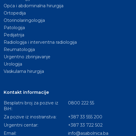
Opća i abdominalna hirurgija
Ortopedija
Otorinolaringologija
Patologija
Pedijatrija
Radiologija i interventna radiologija
Reumatologija
Urgentno zbrinjavanje
Urologija
Vaskularna hirurgija
Kontakt informacije
Besplatni broj za pozive iz
0800 222 55
BiH:
Za pozive iz inostranstva:
+387 33 555 200
Urgentni centar:
+387 33 722 502
Email:
info@asabolnica.ba