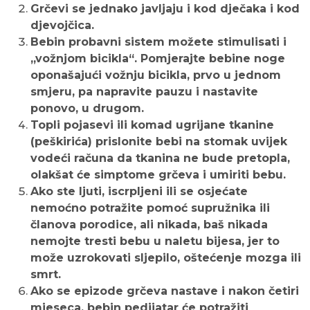
Grčevi se jednako javljaju i kod dječaka i kod
djevojčica.
Bebin probavni sistem možete stimulisati i
„vožnjom bicikla“. Pomjerajte bebine noge
oponašajući vožnju bicikla, prvo u jednom
smjeru, pa napravite pauzu i nastavite
ponovo, u drugom.
Topli pojasevi ili komad ugrijane tkanine
(peškirića) prislonite bebi na stomak uvijek
vodeći računa da tkanina ne bude pretopla,
olakšat će simptome grčeva i umiriti bebu.
Ako ste ljuti, iscrpljeni ili se osjećate
nemoćno potražite pomoć supružnika ili
članova porodice, ali nikada, baš nikada
nemojte tresti bebu u naletu bijesa, jer to
može uzrokovati sljepilo, oštećenje mozga ili
smrt.
Ako se epizode grčeva nastave i nakon četiri
mjeseca, bebin pedijatar će potražiti