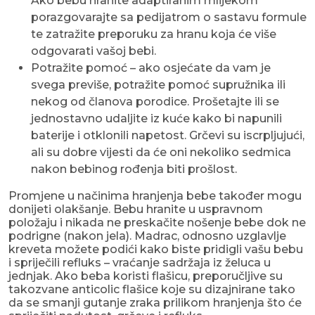
Ako bebu hranite adaptiranim mlijekom
porazgovarajte sa pedijatrom o sastavu formule
te zatražite preporuku za hranu koja će više
odgovarati vašoj bebi.
Potražite pomoć – ako osjećate da vam je
svega previše, potražite pomoć supružnika ili
nekog od članova porodice. Prošetajte ili se
jednostavno udaljite iz kuće kako bi napunili
baterije i otklonili napetost. Grčevi su iscrpljujući,
ali su dobre vijesti da će oni nekoliko sedmica
nakon bebinog rođenja biti prošlost.
Promjene u načinima hranjenja bebe također mogu
donijeti olakšanje. Bebu hranite u uspravnom
položaju i nikada ne preskačite nošenje bebe dok ne
podrigne (nakon jela). Madrac, odnosno uzglavlje
kreveta možete podići kako biste pridigli vašu bebu
i spriječili refluks – vraćanje sadržaja iz želuca u
jednjak. Ako beba koristi flašicu, preporučljive su
takozvane anticolic flašice koje su dizajnirane tako
da se smanji gutanje zraka prilikom hranjenja što će