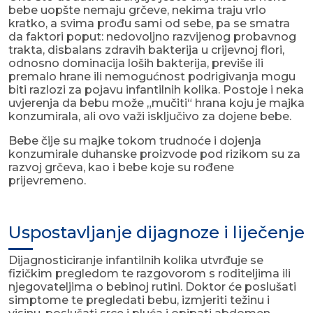
bebe uopšte nemaju grčeve, nekima traju vrlo
kratko, a svima prođu sami od sebe, pa se smatra
da faktori poput: nedovoljno razvijenog probavnog
trakta, disbalans zdravih bakterija u crijevnoj flori,
odnosno dominacija loših bakterija, previše ili
premalo hrane ili nemogućnost podrigivanja mogu
biti razlozi za pojavu infantilnih kolika. Postoje i neka
uvjerenja da bebu može „mučiti“ hrana koju je majka
konzumirala, ali ovo važi isključivo za dojene bebe.
Bebe čije su majke tokom trudnoće i dojenja
konzumirale duhanske proizvode pod rizikom su za
razvoj grčeva, kao i bebe koje su rođene
prijevremeno.
Uspostavljanje dijagnoze i liječenje
Dijagnosticiranje infantilnih kolika utvrđuje se
fizičkim pregledom te razgovorom s roditeljima ili
njegovateljima o bebinoj rutini. Doktor će poslušati
simptome te pregledati bebu, izmjeriti težinu i