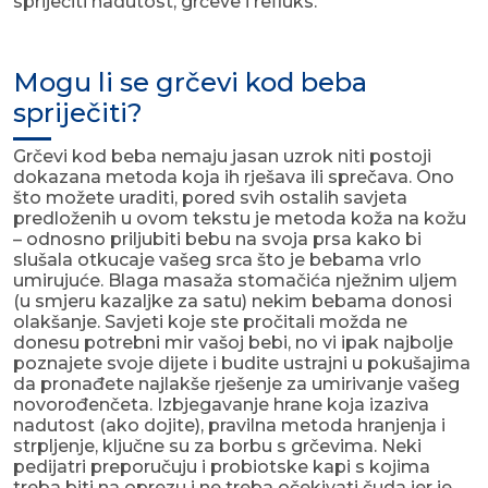
spriječiti nadutost, grčeve i refluks.
Mogu li se grčevi kod beba
spriječiti?
Grčevi kod beba nemaju jasan uzrok niti postoji
dokazana metoda koja ih rješava ili sprečava. Ono
što možete uraditi, pored svih ostalih savjeta
predloženih u ovom tekstu je metoda koža na kožu
– odnosno priljubiti bebu na svoja prsa kako bi
slušala otkucaje vašeg srca što je bebama vrlo
umirujuće. Blaga masaža stomačića nježnim uljem
(u smjeru kazaljke za satu) nekim bebama donosi
olakšanje. Savjeti koje ste pročitali možda ne
donesu potrebni mir vašoj bebi, no vi ipak najbolje
poznajete svoje dijete i budite ustrajni u pokušajima
da pronađete najlakše rješenje za umirivanje vašeg
novorođenčeta. Izbjegavanje hrane koja izaziva
nadutost (ako dojite), pravilna metoda hranjenja i
strpljenje, ključne su za borbu s grčevima. Neki
pedijatri preporučuju i probiotske kapi s kojima
treba biti na oprezu i ne treba očekivati čuda jer je