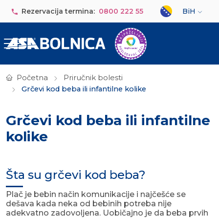
Skip to main content
Select your lan
Rezervacija termina:
0800 222 55
BiH
Početna
Priručnik bolesti
Grčevi kod beba ili infantilne kolike
Grčevi kod beba ili infantilne
kolike
Šta su grčevi kod beba?
Plač je bebin način komunikacije i najčešće se
dešava kada neka od bebinih potreba nije
adekvatno zadovoljena. Uobičajno je da beba prvih