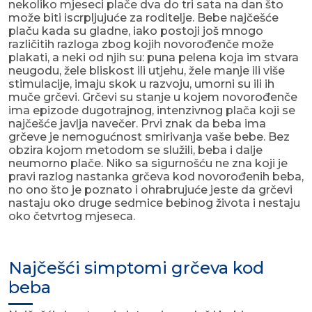
nekoliko mjeseci plače dva do tri sata na dan što
može biti iscrpljujuće za roditelje. Bebe najčešće
plaču kada su gladne, iako postoji još mnogo
različitih razloga zbog kojih novorođenče može
plakati, a neki od njih su: puna pelena koja im stvara
neugodu, žele bliskost ili utjehu, žele manje ili više
stimulacije, imaju skok u razvoju, umorni su ili ih
muče grčevi. Grčevi su stanje u kojem novorođenče
ima epizode dugotrajnog, intenzivnog plača koji se
najčešće javlja navečer. Prvi znak da beba ima
grčeve je nemogućnost smirivanja vaše bebe. Bez
obzira kojom metodom se služili, beba i dalje
neumorno plače. Niko sa sigurnošću ne zna koji je
pravi razlog nastanka grčeva kod novorođenih beba,
no ono što je poznato i ohrabrujuće jeste da grčevi
nastaju oko druge sedmice bebinog života i nestaju
oko četvrtog mjeseca.
Najčešći simptomi grčeva kod
beba