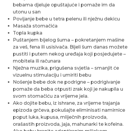
bebama djeluje opuštajuće i pomaže im da
utonu u san
Povijanje bebe u tetra pelenu ili nježnu dekicu
Masaža stomačića
Topla kupka
Puštanjem bijelog šuma – pokretanjem mašine
za veš, fena ili usisivača. Bijeli šum danas možete
pustiti i putem nekog uređaja koji posjedujete –
mobitela ili računara
Nježna muzika, prigušena svjetla – smanjit će
vizuelnu stimulaciju i umiriti bebu
Nošenje bebe dok ne podrigne – podrigivanje
pomaže da beba otpusti zrak koji je nakupila u
svom stomačiću za vrijeme jela.
Ako dojite bebu, iz ishrane, za vrijeme trajanja
epizoda grčeva, pokušajte eliminisati namirnice
poput luka, kupusa, mliječnih proizvoda,
orašastih proizvoda, jaja, mahunarki te kofeina.