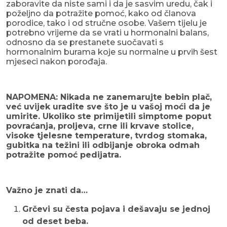
zaboravite da niste sami i da je sasvim uredu, čak i
poželjno da potražite pomoć, kako od članova
porodice, tako i od stručne osobe. Vašem tijelu je
potrebno vrijeme da se vrati u hormonalni balans,
odnosno da se prestanete suočavati s
hormonalnim burama koje su normalne u prvih šest
mjeseci nakon porođaja.
NAPOMENA: Nikada ne zanemarujte bebin plač,
već uvijek uradite sve što je u vašoj moći da je
umirite. Ukoliko ste primijetili simptome poput
povraćanja, proljeva, crne ili krvave stolice,
visoke tjelesne temperature, tvrdog stomaka,
gubitka na težini ili odbijanje obroka odmah
potražite pomoć pedijatra.
Važno je znati da…
Grčevi su česta pojava i dešavaju se jednoj
od deset beba.