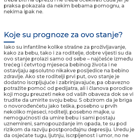
praksa pokazala da nekim bebama pomognu, a
nekima ipak ne.
Koje su prognoze za ovo stanje?
Iako su infantilne kolike strašne za proživljavanje,
kako za bebu, tako i za roditelje, dobre vijesti su da
ovo stanje prolazi samo od sebe – najčešće između
trećeg i četvrtog mjeseca bebinog života i ne
ostavljaju apsolutno nikakve posljedice na bebino
zdravlje. Ako ste roditelji prvi put, ovo stanje je
dodatno iscrpljujuće i zabrinjavajuće, pa obavezno
potražite pomoć od pedijatra, ali i članova porodice
koji mogu preuzeti neke od vaših obaveza dok se vi
trudite da umirite svoju bebu. S obzirom da je briga
o novorođenčetu jako teška, posebno u prvih
nekoliko mjeseci, roditelji, posebno majke, u
nemogućnosti da umire bebu i sami postaju
uznemireni, samopouzdanje im opada, te su pod
rizikom da razviju postporođajnu depresiju. Uredu je
da osjećate tugu, ljutnju, iscrpljenost i umor, no ne