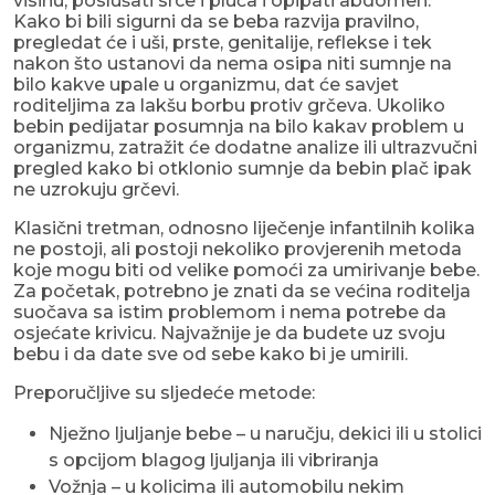
visinu, poslušati srce i pluća i opipati abdomen.
Kako bi bili sigurni da se beba razvija pravilno,
pregledat će i uši, prste, genitalije, reflekse i tek
nakon što ustanovi da nema osipa niti sumnje na
bilo kakve upale u organizmu, dat će savjet
roditeljima za lakšu borbu protiv grčeva. Ukoliko
bebin pedijatar posumnja na bilo kakav problem u
organizmu, zatražit će dodatne analize ili ultrazvučni
pregled kako bi otklonio sumnje da bebin plač ipak
ne uzrokuju grčevi.
Klasični tretman, odnosno liječenje infantilnih kolika
ne postoji, ali postoji nekoliko provjerenih metoda
koje mogu biti od velike pomoći za umirivanje bebe.
Za početak, potrebno je znati da se većina roditelja
suočava sa istim problemom i nema potrebe da
osjećate krivicu. Najvažnije je da budete uz svoju
bebu i da date sve od sebe kako bi je umirili.
Preporučljive su sljedeće metode:
Nježno ljuljanje bebe – u naručju, dekici ili u stolici
s opcijom blagog ljuljanja ili vibriranja
Vožnja – u kolicima ili automobilu nekim