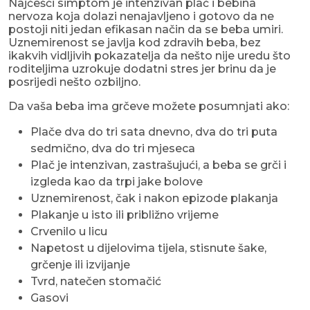
Najčešći simptom je intenzivan plač i bebina
nervoza koja dolazi nenajavljeno i gotovo da ne
postoji niti jedan efikasan način da se beba umiri.
Uznemirenost se javlja kod zdravih beba, bez
ikakvih vidljivih pokazatelja da nešto nije uredu što
roditeljima uzrokuje dodatni stres jer brinu da je
posrijedi nešto ozbiljno.
Da vaša beba ima grčeve možete posumnjati ako:
Plače dva do tri sata dnevno, dva do tri puta
sedmično, dva do tri mjeseca
Plač je intenzivan, zastrašujući, a beba se grči i
izgleda kao da trpi jake bolove
Uznemirenost, čak i nakon epizode plakanja
Plakanje u isto ili približno vrijeme
Crvenilo u licu
Napetost u dijelovima tijela, stisnute šake,
grčenje ili izvijanje
Tvrd, natečen stomačić
Gasovi