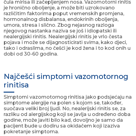
čula mirisa ili začepljenjem nosa. Vazomotorni rinitis
je hronično oboljenje, a može biti uzrokovano
različitim faktorima poput vremenskih promjena,
hormonalnog disbalansa, endokrinih oboljenja,
umora, stresa i slično. Zbog nejasnog razloga
njegovog nastanka naziva se još i idiopatski ili
nealergijski rinitis. Nealergijski rinitis je vrlo česta
pojava i može se dijagnosticirati svima, kako djeci,
tako i odraslima, no češći je kod žena i to kod onih u
dobi od 30-60 godina.
Najčešći simptomi vazomotornog
rinitisa
Simptomi vazomotornog rinitisa jako podsjećaju na
simptome alergije na polen s kojom se, također,
suočava veliki broj ljudi. No, nealerijski rinitis se, za
razliku od alergijskog koji se javlja u određeno doba
godine, može javiti bilo kad, dovoljno je samo da
pacijent bude u dodiru sa okidačem koji izaziva
pokretanje simptoma.