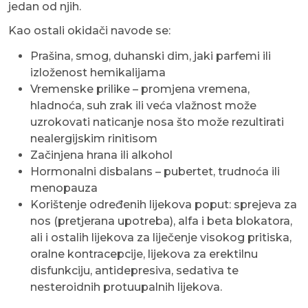
jedan od njih.
Kao ostali okidači navode se:
Prašina, smog, duhanski dim, jaki parfemi ili
izloženost hemikalijama
Vremenske prilike – promjena vremena,
hladnoća, suh zrak ili veća vlažnost može
uzrokovati naticanje nosa što može rezultirati
nealergijskim rinitisom
Začinjena hrana ili alkohol
Hormonalni disbalans – pubertet, trudnoća ili
menopauza
Korištenje određenih lijekova poput: sprejeva za
nos (pretjerana upotreba), alfa i beta blokatora,
ali i ostalih lijekova za liječenje visokog pritiska,
oralne kontracepcije, lijekova za erektilnu
disfunkciju, antidepresiva, sedativa te
nesteroidnih protuupalnih lijekova.