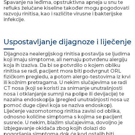
Spavanje na leđima, opstruktivna apneja u snu te
refluks želučane kiseline također mogu pogodovati
razvoju rinitisa, kao i različite virusne i bakterijske
infekcije.
Uspostavljanje dijagnoze i liječenje
Dijagnoza nealergijskog rinitisa postavlja se ljudima
koji imaju simptome, ali nemaju potvrđenu alergiju
koja ih izaziva. Da bi se potvrdilo o kojem obliku
rinitisa se radi, pacijent mora biti podvrgnut ORL
fizičkom pregledu, a potom alergo-testovima iz krvi
ili kožnim pretragama. U nekim slučajevima se radi
CT nosa (koji se koristi za snimanje unutrašnjosti
nosa i otklanjanje sumnji na polipe ili devijacije) te
nazalna endoskopija (pregled unutrašnjosti nosa uz
pomoć duge cijevi koja se naziva endoskop).
Liječenje vazomotornog rinitisa zavisi od oblika,
odnosno količine simptoma s kojima se pacijent
susreće. U nekim, blažim slučajevima, dovoljno je
izbjegavanje okidača zbog kojih dolazi do
pogoršanja simptoma dok će kod ostalih biti