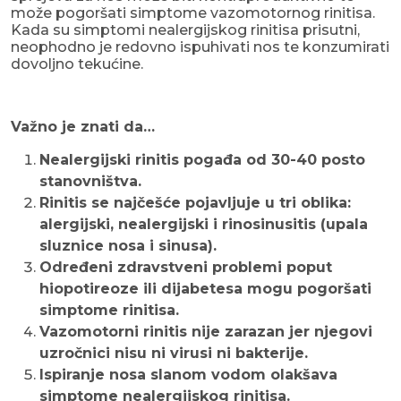
može pogoršati simptome vazomotornog rinitisa.
Kada su simptomi nealergijskog rinitisa prisutni,
neophodno je redovno ispuhivati nos te konzumirati
dovoljno tekućine.
Važno je znati da…
Nealergijski rinitis pogađa od 30-40 posto
stanovništva.
Rinitis se najčešće pojavljuje u tri oblika:
alergijski, nealergijski i rinosinusitis (upala
sluznice nosa i sinusa).
Određeni zdravstveni problemi poput
hiopotireoze ili dijabetesa mogu pogoršati
simptome rinitisa.
Vazomotorni rinitis nije zarazan jer njegovi
uzročnici nisu ni virusi ni bakterije.
Ispiranje nosa slanom vodom olakšava
simptome nealergijskog rinitisa.