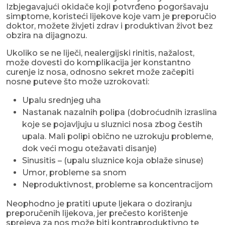
Izbjegavajući okidače koji potvrđeno pogoršavaju
simptome, koristeći lijekove koje vam je preporučio
doktor, možete živjeti zdrav i produktivan život bez
obzira na dijagnozu.
Ukoliko se ne liječi, nealergijski rinitis, nažalost,
može dovesti do komplikacija jer konstantno
curenje iz nosa, odnosno sekret može začepiti
nosne puteve što može uzrokovati:
Upalu srednjeg uha
Nastanak nazalnih polipa (dobroćudnih izraslina
koje se pojavljuju u sluznici nosa zbog čestih
upala. Mali polipi obično ne uzrokuju probleme,
dok veći mogu otežavati disanje)
Sinusitis – (upalu sluznice koja oblaže sinuse)
Umor, probleme sa snom
Neproduktivnost, probleme sa koncentracijom
Neophodno je pratiti upute ljekara o doziranju
preporučenih lijekova, jer prečesto korištenje
sprejeva za nos može biti kontraproduktivno te