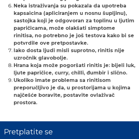
Neka istraživanja su pokazala da upotreba
kapsaicina (apliciranjem u nosnu šupljinu),
sastojka koji je odgovoran za toplinu u ljutim
papričicama, može olakšati simptome
rinitisa, no potrebno je još testova kako bi se
potvrdile ove pretpostavke.
Iako dosta ljudi misli suprotno, rinitis nije
uzročnik glavobolje.
Hrana koja može pogoršati rinitis je: bijeli luk,
ljute papričice, curry, chilli, đumbir i slično.
Ukoliko imate problema sa rinitisom
preporučljivo je da, u prostorijama u kojima
najčešće boravite, postavite ovlaživač
prostora.
Pretplatite se