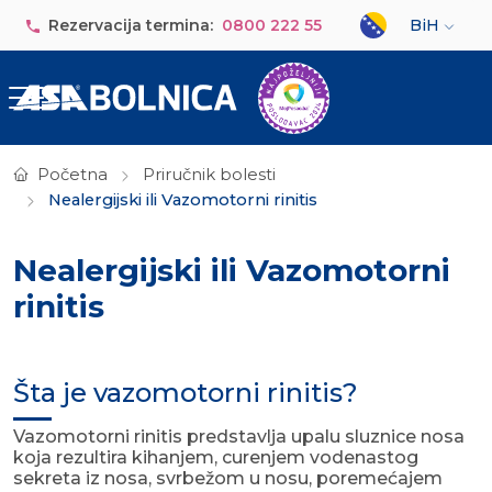
Skip to main content
Select your lan
Rezervacija termina:
0800 222 55
BiH
Početna
Priručnik bolesti
Nealergijski ili Vazomotorni rinitis
Nealergijski ili Vazomotorni
rinitis
Šta je vazomotorni rinitis?
Vazomotorni rinitis predstavlja upalu sluznice nosa
koja rezultira kihanjem, curenjem vodenastog
sekreta iz nosa, svrbežom u nosu, poremećajem