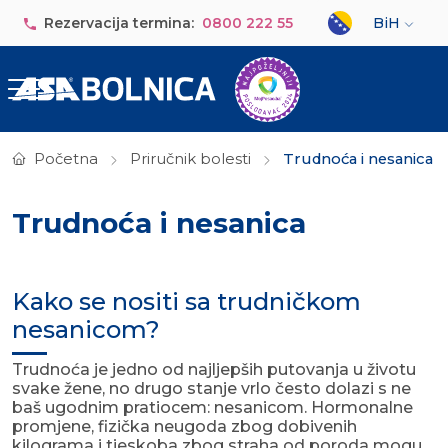
Skip to main content
Select your lan
Rezervacija termina:
0800 222 55
BiH
Početna
Priručnik bolesti
Trudnoća i nesanica
Trudnoća i nesanica
Kako se nositi sa trudničkom
nesanicom?
Trudnoća je jedno od najljepših putovanja u životu
svake žene, no drugo stanje vrlo često dolazi s ne
baš ugodnim pratiocem: nesanicom. Hormonalne
promjene, fizička neugoda zbog dobivenih
kilograma i tjeskoba zbog straha od poroda mogu