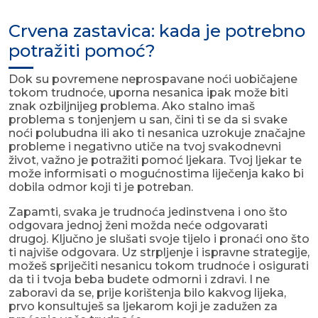
Crvena zastavica: kada je potrebno
potražiti pomoć?
Dok su povremene neprospavane noći uobičajene
tokom trudnoće, uporna nesanica ipak može biti
znak ozbiljnijeg problema. Ako stalno imaš
problema s tonjenjem u san, čini ti se da si svake
noći polubudna ili ako ti nesanica uzrokuje značajne
probleme i negativno utiče na tvoj svakodnevni
život, važno je potražiti pomoć ljekara. Tvoj ljekar te
može informisati o mogućnostima liječenja kako bi
dobila odmor koji ti je potreban.
Zapamti, svaka je trudnoća jedinstvena i ono što
odgovara jednoj ženi možda neće odgovarati
drugoj. Ključno je slušati svoje tijelo i pronaći ono što
ti najviše odgovara. Uz strpljenje i ispravne strategije,
možeš spriječiti nesanicu tokom trudnoće i osigurati
da ti i tvoja beba budete odmorni i zdravi. I ne
zaboravi da se, prije korištenja bilo kakvog lijeka,
prvo konsultuješ sa ljekarom koji je zadužen za