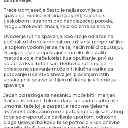
za spavanje.
Treće tromjesečje često je najizazovnije za
spavanje. Bebina veličina i pokreti, zajedno s
tjeskobom i strahom oko nadolazećeg poroda,
mogu uzrokovati značajne probleme sa snom.
Uvođenje rutine spavanja, kao što je odlazak na
počinak u isto vrijeme nakon tuširanja (preporučljivo
je toplom vodom jer se na taj način mišići opuštaju),
čitanja, slušanja opuštajuće muzike ili ostalih
metoda koje inače koristiš za opuštanje, prvi su
koraci za kvalitetan san. Redovna rutina prije
odlaska na spavanje može biti ključna karika za
putovanje u carstvo snova jer, praćenjem istih
koraka prije spavanja, tijelo uči kada je vrijeme za
spavanje.
Jedan od razloga za nesanicu može biti i manjak
fizičke aktivnosti tokom dana, jer kada osoba nije
umorna, teže joj je zaspati, a redovna tjelesna
aktivnost dokazano može potaknuti bolji san. Zbog
toga se preporučuje bavljenje sportom, odnosno
blaga tjelovježba kako bi se potrošio višak dnevne
energije. Međutim, važno je posavjetovati se sa