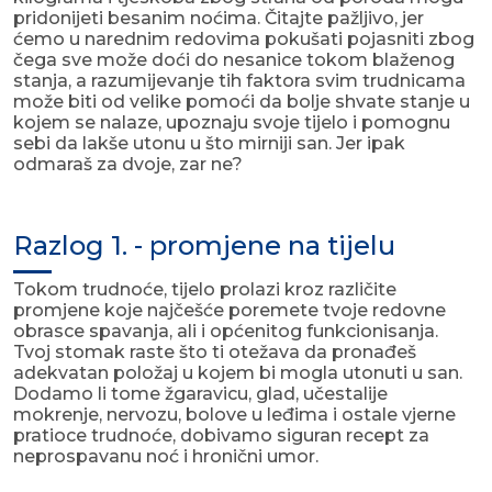
pridonijeti besanim noćima. Čitajte pažljivo, jer
ćemo u narednim redovima pokušati pojasniti zbog
čega sve može doći do nesanice tokom blaženog
stanja, a razumijevanje tih faktora svim trudnicama
može biti od velike pomoći da bolje shvate stanje u
kojem se nalaze, upoznaju svoje tijelo i pomognu
sebi da lakše utonu u što mirniji san. Jer ipak
odmaraš za dvoje, zar ne?
Razlog 1. - promjene na tijelu
Tokom trudnoće, tijelo prolazi kroz različite
promjene koje najčešće poremete tvoje redovne
obrasce spavanja, ali i općenitog funkcionisanja.
Tvoj stomak raste što ti otežava da pronađeš
adekvatan položaj u kojem bi mogla utonuti u san.
Dodamo li tome žgaravicu, glad, učestalije
mokrenje, nervozu, bolove u leđima i ostale vjerne
pratioce trudnoće, dobivamo siguran recept za
neprospavanu noć i hronični umor.