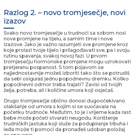
Razlog 2. – novo tromjesečje, novi
izazov
Svako novo tromjesečje u trudnoći sa sobom nosi
nove promjene na tijelu, a samim time i nove
izazove. Jako je važno razumjeti sve promjene kroz
koje prolazi tvoje tijelo i prilagođavati sve, pa i svoju
rutinu spavanja, svakoj novoj fazi. U prvom
tromjesečju hormonske promjene mogu uzrokovati
pretjeranu pospanost. S tom pojavom se
najjednostavnije možeš izboriti tako što se potrudiš
da sebi osiguraš jednu popodnevnu dremku. Koliko
popodnevni odmor treba trajati? Zavisi od tvojih
želja, potreba, ali i količine umora koji osjećaš.
Drugo tromjesečje obično donosi dugoočekivano
olakšanje od umora s kojim si se suočavala na
početku trudnoće. Međutim, to je i vrijeme kada rast
bebe može početi stvarati neugodu. Korištenje
trudničkih jastuka koji služe za podupiranje trbuha i
leđa može ti pomoći da pronađeš udoban položaj