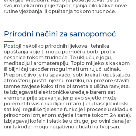
svojim ljekarom prije započinjanja bilo kakve nove
rutine vježbanja ili opuštanja tokom trudnoće.
Prirodni načini za samopomoć
Postoji nekoliko prirodnih lijekova i tehnika
opuštanja koje ti mogu pomoći u borbi protiv
nesanice tokom trudnoće. To uključuje jogu,
meditaciju i aromaterapiju. Toplo mlijeko s kakaom
ili biljni čaj također mogu imati umirujući učinak.
Preporučljivo je i u spavaćoj sobi kreirati opuštajuću
atmosferu, pustiti nježnu muziku, na prozore staviti
tamne zavjese kako ti ne bi smetala ulična rasvjeta,
te izbjegavati elektroničke uređaje barem sat
vremena prije spavanja, jer plavo svjetlo može
poremetiti vaš cirkadijalni ritam (unutrašnji biološki
sat koji reguliše tjelesne funkcije i procese u skladu s
prirodnom izmjenom svjetla i tame tokom 24 sata).
Izbjagavaj kofein i slatkiše u drugoj polovini dana jer
oni također mogu negativno uticati na tvoj san.