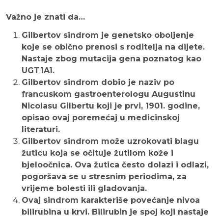
Važno je znati da…
Gilbertov sindrom je genetsko oboljenje
koje se obično prenosi s roditelja na dijete.
Nastaje zbog mutacija gena poznatog kao
UGT1A1.
Gilbertov sindrom dobio je naziv po
francuskom gastroenterologu Augustinu
Nicolasu Gilbertu koji je prvi, 1901. godine,
opisao ovaj poremećaj u medicinskoj
literaturi.
Gilbertov sindrom može uzrokovati blagu
žuticu koja se očituje žutilom kože i
bjeloočnica. Ova žutica često dolazi i odlazi,
pogoršava se u stresnim periodima, za
vrijeme bolesti ili gladovanja.
Ovaj sindrom karakteriše povećanje nivoa
bilirubina u krvi. Bilirubin je spoj koji nastaje