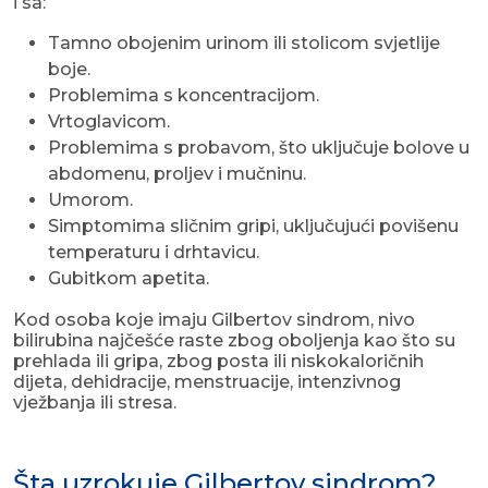
i sa:
Tamno obojenim urinom ili stolicom svjetlije
boje.
Problemima s koncentracijom.
Vrtoglavicom.
Problemima s probavom, što uključuje bolove u
abdomenu, proljev i mučninu.
Umorom.
Simptomima sličnim gripi, uključujući povišenu
temperaturu i drhtavicu.
Gubitkom apetita.
Kod osoba koje imaju Gilbertov sindrom, nivo
bilirubina najčešće raste zbog oboljenja kao što su
prehlada ili gripa, zbog posta ili niskokaloričnih
dijeta, dehidracije, menstruacije, intenzivnog
vježbanja ili stresa.
Šta uzrokuje Gilbertov sindrom?