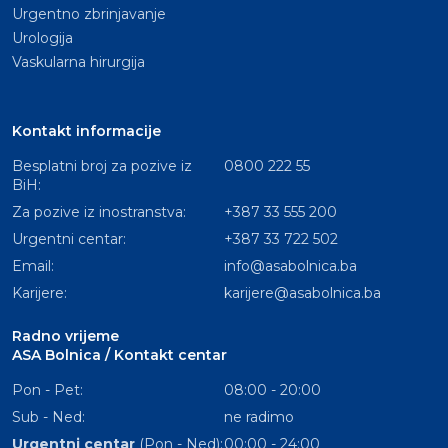
Urgentno zbrinjavanje
Urologija
Vaskularna hirurgija
Kontakt informacije
Besplatni broj za pozive iz
0800 222 55
BiH:
Za pozive iz inostranstva:
+387 33 555 200
Urgentni centar:
+387 33 722 502
Email:
info@asabolnica.ba
Karijere:
karijere@asabolnica.ba
Radno vrijeme
ASA Bolnica / Kontakt centar
Pon - Pet:
08:00 - 20:00
Sub - Ned:
ne radimo
Urgentni centar
(Pon - Ned):
00:00 - 24:00