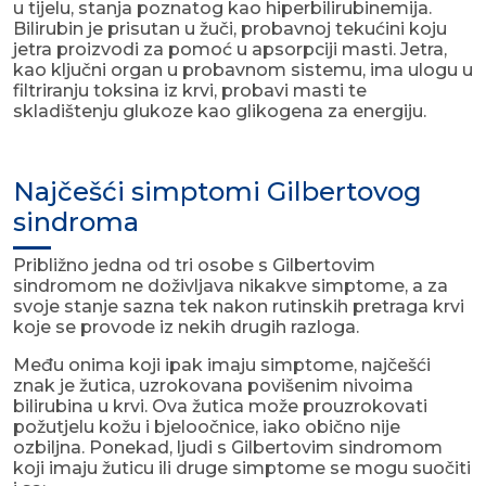
u tijelu, stanja poznatog kao hiperbilirubinemija.
Bilirubin je prisutan u žuči, probavnoj tekućini koju
jetra proizvodi za pomoć u apsorpciji masti. Jetra,
kao ključni organ u probavnom sistemu, ima ulogu u
filtriranju toksina iz krvi, probavi masti te
skladištenju glukoze kao glikogena za energiju.
Najčešći simptomi Gilbertovog
sindroma
Približno jedna od tri osobe s Gilbertovim
sindromom ne doživljava nikakve simptome, a za
svoje stanje sazna tek nakon rutinskih pretraga krvi
koje se provode iz nekih drugih razloga.
Među onima koji ipak imaju simptome, najčešći
znak je žutica, uzrokovana povišenim nivoima
bilirubina u krvi. Ova žutica može prouzrokovati
požutjelu kožu i bjeloočnice, iako obično nije
ozbiljna. Ponekad, ljudi s Gilbertovim sindromom
koji imaju žuticu ili druge simptome se mogu suočiti