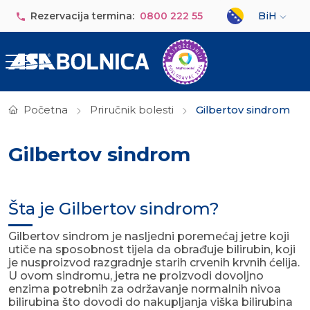
Skip to main content
Select your lan
Rezervacija termina:
0800 222 55
BiH
Početna
Priručnik bolesti
Gilbertov sindrom
Gilbertov sindrom
Šta je Gilbertov sindrom?
Gilbertov sindrom je nasljedni poremećaj jetre koji
utiče na sposobnost tijela da obrađuje bilirubin, koji
je nusproizvod razgradnje starih crvenih krvnih ćelija.
U ovom sindromu, jetra ne proizvodi dovoljno
enzima potrebnih za održavanje normalnih nivoa
bilirubina što dovodi do nakupljanja viška bilirubina