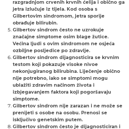
razgradnjom crvenih krvnih ćelija i obično ga
jetra izlučuje iz tijela. Kod osoba s
Gilbertovim sindromom, jetra sporije
obrađuje bilirubin.
Gilbertov sindrom često ne uzrokuje
značajne simptome osim blage žutice.
Većina ljudi s ovim sindromom ne osjeća
ozbiljne posljedice po zdravlje.
Gilbertov sindrom dijagnosticira se krvnim
testom koji pokazuje visoke nivoe
nekonjugiranog bilirubina. Liječenje obično
nije potrebno, iako se simptomi mogu
ublažiti zdravim načinom života i
izbjegavanjem faktora koji pogoršavaju
simptome.
Gilbertov sindrom nije zarazan i ne može se
prenijeti s osobe na osobu. Prenosi se
isključivo genetskim putem.
Gilbertov sindrom često je dijagnosticiran i