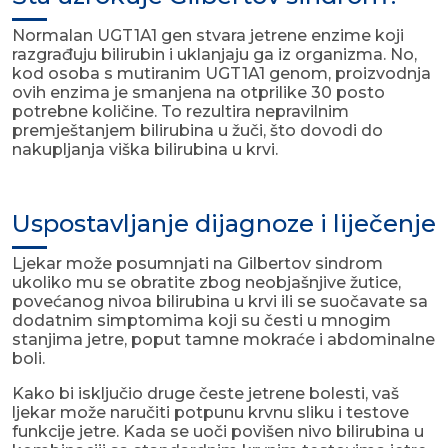
Normalan UGT1A1 gen stvara jetrene enzime koji
razgrađuju bilirubin i uklanjaju ga iz organizma. No,
kod osoba s mutiranim UGT1A1 genom, proizvodnja
ovih enzima je smanjena na otprilike 30 posto
potrebne količine. To rezultira nepravilnim
premještanjem bilirubina u žuči, što dovodi do
nakupljanja viška bilirubina u krvi.
Uspostavljanje dijagnoze i liječenje
Ljekar može posumnjati na Gilbertov sindrom
ukoliko mu se obratite zbog neobjašnjive žutice,
povećanog nivoa bilirubina u krvi ili se suočavate sa
dodatnim simptomima koji su česti u mnogim
stanjima jetre, poput tamne mokraće i abdominalne
boli.
Kako bi isključio druge česte jetrene bolesti, vaš
ljekar može naručiti potpunu krvnu sliku i testove
funkcije jetre. Kada se uoči povišen nivo bilirubina u