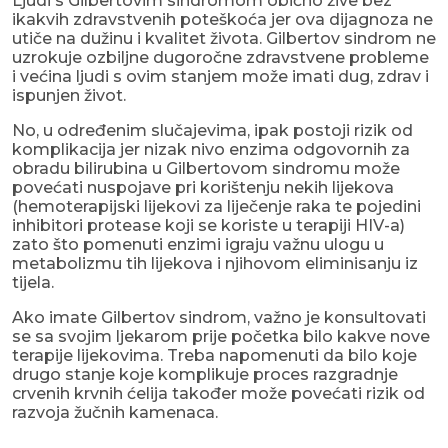
Ljudi s Gilbertovim sindromom obično žive bez
ikakvih zdravstvenih poteškoća jer ova dijagnoza ne
utiče na dužinu i kvalitet života. Gilbertov sindrom ne
uzrokuje ozbiljne dugoročne zdravstvene probleme
i većina ljudi s ovim stanjem može imati dug, zdrav i
ispunjen život.
No, u određenim slučajevima, ipak postoji rizik od
komplikacija jer nizak nivo enzima odgovornih za
obradu bilirubina u Gilbertovom sindromu može
povećati nuspojave pri korištenju nekih lijekova
(hemoterapijski lijekovi za liječenje raka te pojedini
inhibitori protease koji se koriste u terapiji HIV-a)
zato što pomenuti enzimi igraju važnu ulogu u
metabolizmu tih lijekova i njihovom eliminisanju iz
tijela.
Ako imate Gilbertov sindrom, važno je konsultovati
se sa svojim ljekarom prije početka bilo kakve nove
terapije lijekovima. Treba napomenuti da bilo koje
drugo stanje koje komplikuje proces razgradnje
crvenih krvnih ćelija također može povećati rizik od
razvoja žučnih kamenaca.