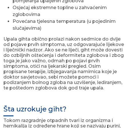
pomjeranja upaljenih zglobova
Osjećaj ekstremne topline u zahvaćenim
zglobovima
Povećana tjelesna temperatura (u pojedinim
slučajevima)
Upala gihta obično prolazi nakon sedmice do dvije
od pojave prvih simptoma, uz odgovarajuće lijekove
i liječnički nadzor. Ako se ne liječi, giht može dovesti
do ozbiljnih oštećenja i deformiteta zglobova i zbog
toga je jako važno, odmah po pojavi prvih
simptoma, otići na ljekarski pregled. Osim
propisane terapije, izbjegavanja namirnica koje je
doktor savjetovao, sebi možete pomoći i
podizanjem bolnog zgloba na uzvišenje, lediranjem,
te poštedom zglobova dok god traje upala.
Šta uzrokuje giht?
Tokom razgradnje otpadnih tvari iz organizma i
hemikalija iz određene hrane koji se nazivaju purini,