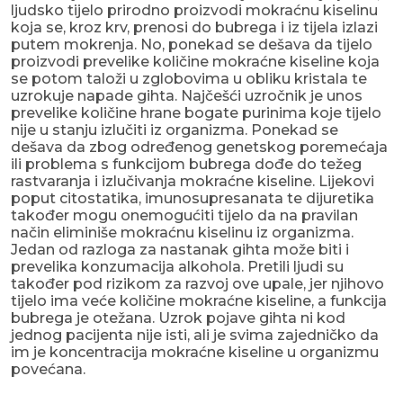
ljudsko tijelo prirodno proizvodi mokraćnu kiselinu
koja se, kroz krv, prenosi do bubrega i iz tijela izlazi
putem mokrenja. No, ponekad se dešava da tijelo
proizvodi prevelike količine mokraćne kiseline koja
se potom taloži u zglobovima u obliku kristala te
uzrokuje napade gihta. Najčešći uzročnik je unos
prevelike količine hrane bogate purinima koje tijelo
nije u stanju izlučiti iz organizma. Ponekad se
dešava da zbog određenog genetskog poremećaja
ili problema s funkcijom bubrega dođe do težeg
rastvaranja i izlučivanja mokraćne kiseline. Lijekovi
poput citostatika, imunosupresanata te dijuretika
također mogu onemogućiti tijelo da na pravilan
način eliminiše mokraćnu kiselinu iz organizma.
Jedan od razloga za nastanak gihta može biti i
prevelika konzumacija alkohola. Pretili ljudi su
također pod rizikom za razvoj ove upale, jer njihovo
tijelo ima veće količine mokraćne kiseline, a funkcija
bubrega je otežana. Uzrok pojave gihta ni kod
jednog pacijenta nije isti, ali je svima zajedničko da
im je koncentracija mokraćne kiseline u organizmu
povećana.