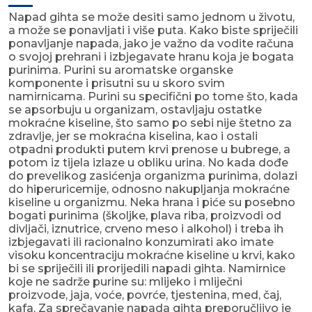
Napad gihta se može desiti samo jednom u životu,
a može se ponavljati i više puta. Kako biste spriječili
ponavljanje napada, jako je važno da vodite računa
o svojoj prehrani i izbjegavate hranu koja je bogata
purinima. Purini su aromatske organske
komponente i prisutni su u skoro svim
namirnicama. Purini su specifični po tome što, kada
se apsorbuju u organizam, ostavljaju ostatke
mokraćne kiseline, što samo po sebi nije štetno za
zdravlje, jer se mokraćna kiselina, kao i ostali
otpadni produkti putem krvi prenose u bubrege, a
potom iz tijela izlaze u obliku urina. No kada dođe
do prevelikog zasićenja organizma purinima, dolazi
do hiperuricemije, odnosno nakupljanja mokraćne
kiseline u organizmu. Neka hrana i piće su posebno
bogati purinima (školjke, plava riba, proizvodi od
divljači, iznutrice, crveno meso i alkohol) i treba ih
izbjegavati ili racionalno konzumirati ako imate
visoku koncentraciju mokraćne kiseline u krvi, kako
bi se spriječili ili prorijedili napadi gihta. Namirnice
koje ne sadrže purine su: mlijeko i mliječni
proizvode, jaja, voće, povrće, tjestenina, med, čaj,
kafa. Za sprečavanje napada gihta preporučljivo je