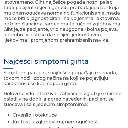
istovremeno. Giht najčešće pogađa nožni palac i
tada pacijent osjeća goruću, probadajuću bol koja
mu onemogućava normalno funkcionisanje, mada
može biti dijagnosticiran i na koljenima, laktovima,
nožnim člancima, ramenima te ručnim zglobovima.
Giht je, za pacijente, vrlo neugodna i bolna pojava,
no dobre vijesti su da se liječi jednostavno,
lijekovima i promjenom prehrambenih navika.
Najčešći simptomi gihta
Simptomi pacijente najčešće pogađaju iznenada,
tokom noći i zbog načina na koji se pojavljuju
karakterišu se kao napadi gihta.
Bolovi su vrlo intenzivni, zahvaćeni zglob je iznimno
osjetljiv na dodir, a pored navedenih, pacijent se
suočava i sa sljedećim simptomima:
Crvenilo i oteknuće
Krutost u zglobovima, nemogućnost