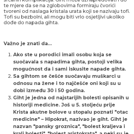
te mjere da se na zglobovima formiraju čvorići
tvoreni od naslaga kristala urata koji se nazivaju tofi.
Tofi su bezbolni, ali mogu biti vrlo osjetljivi ukoliko
dođe do napada gihta.
Važno je znati da…
Ako ste u porodici imali osobu koja se
suočavala s napadima gihta, postoji velika
mogućnost da i sami iskusite napade gihta.
Sa gihtom se češće suočavaju muškarci u
odnosu na žene i to najčešće oni koji su u
dobi između 30 i 50 godina.
Giht je jedna od najstarijih bolesti opisanih u
historiji medicine. Još u 5. stoljeću prije
Krista akutne bolove u stopalu poznati "otac
medicine" – Hipokrat, nazivao je giht. Giht je
nazvan "pansky groznica", "bolest kraljeva i
kralj bolesti", "bolest aristokrata", a neki su je