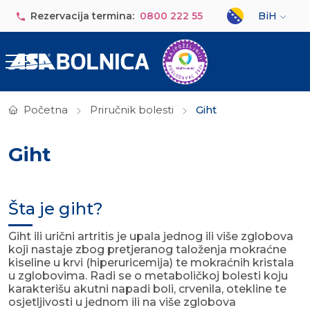
Skip to main content
Select your lan
Rezervacija termina:
0800 222 55
BiH
Početna
Priručnik bolesti
Giht
Giht
Šta je giht?
Giht ili urični artritis je upala jednog ili više zglobova
koji nastaje zbog pretjeranog taloženja mokraćne
kiseline u krvi (hiperuricemija) te mokraćnih kristala
u zglobovima. Radi se o metaboličkoj bolesti koju
karakterišu akutni napadi boli, crvenila, otekline te
osjetljivosti u jednom ili na više zglobova