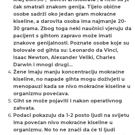
čak smatrali znakom genija. Tijelo obične
osobe sadrži oko jedan gram mokraćne
kiseline, a darovita osoba ima najmanje 20-
30 grama. Zbog toga neki naučnici vjeruju da
pacijent s gihtom zapravo može imati
znakove genijalnosti. Poznate osobe koje su
bolovale od gihta su: Leonardo da Vinci,
Isaac Newton, Alexander Veliki, Charles
Darwin i mnogi drugi…
Žene imaju manju koncentraciju mokraćne
kiseline, no napade gihta mogu doživjeti u
menopauzi kada se nivo mokraćne kiseline u
organizmu povećava.
Giht se može pojaviti i nakon operativnog
zahvata.
Podaci pokazuju da 1-2 posto ljudi na svijetu
ima povećan nivo mokraćne kiseline u
organizmu. No to ne znači da će ti ljudi