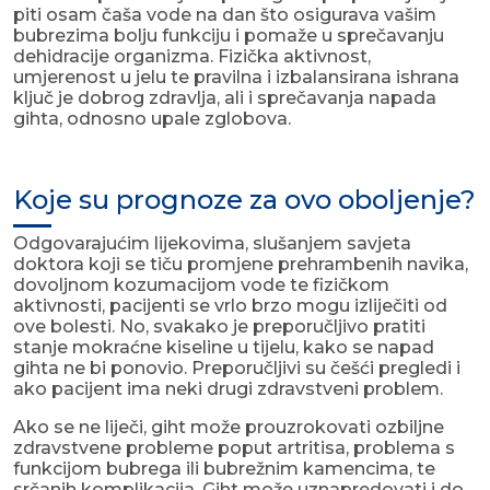
piti osam čaša vode na dan što osigurava vašim
bubrezima bolju funkciju i pomaže u sprečavanju
dehidracije organizma. Fizička aktivnost,
umjerenost u jelu te pravilna i izbalansirana ishrana
ključ je dobrog zdravlja, ali i sprečavanja napada
gihta, odnosno upale zglobova.
Koje su prognoze za ovo oboljenje?
Odgovarajućim lijekovima, slušanjem savjeta
doktora koji se tiču promjene prehrambenih navika,
dovoljnom kozumacijom vode te fizičkom
aktivnosti, pacijenti se vrlo brzo mogu izliječiti od
ove bolesti. No, svakako je preporučljivo pratiti
stanje mokraćne kiseline u tijelu, kako se napad
gihta ne bi ponovio. Preporučljivi su češći pregledi i
ako pacijent ima neki drugi zdravstveni problem.
Ako se ne liječi, giht može prouzrokovati ozbiljne
zdravstvene probleme poput artritisa, problema s
funkcijom bubrega ili bubrežnim kamencima, te
srčanih komplikacija. Giht može uznapredovati i do