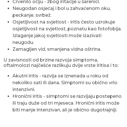
Crvenilo očiju - zbog iritacije u šarenici.
Neugodan osjećaj i bol u zahvaćenom oku,
peckanje, svrbež.
Osjetljivost na svjetlost - iritis često uzrokuje
osjetljivost na svjetlost, poznatu kao fotofobija.
Izlaganje jakoj svjetlosti može izazivati
neugodu.
Zamagljen vid, smanjena vidna oštrina.
U zavisnosti od brzine razvoja simptoma,
oftalmolozi najčešće razlikuju dvije vrste iritisa i to:
Akutni iritis - razvija se iznenada u roku od
nekoliko sati ili dana. Simptomi su obično vrlo
intenzivni.
Hronični iritis - simptomi se razvijaju postepeno
ili traju duže od tri mjeseca. Hronični iritis može
biti manje intenzivan, ali je obično dugotrajniji.