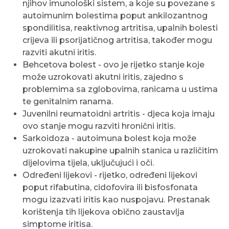
njihov imunološki sistem, a koje su povezane s
autoimunim bolestima poput ankilozantnog
spondilitisa, reaktivnog artritisa, upalnih bolesti
crijeva ili psorijatičnog artritisa, također mogu
razviti akutni iritis.
Behcetova bolest - ovo je rijetko stanje koje
može uzrokovati akutni iritis, zajedno s
problemima sa zglobovima, ranicama u ustima
te genitalnim ranama.
Juvenilni reumatoidni artritis - djeca koja imaju
ovo stanje mogu razviti hronični iritis.
Sarkoidoza - autoimuna bolest koja može
uzrokovati nakupine upalnih stanica u različitim
dijelovima tijela, uključujući i oči.
Određeni lijekovi - rijetko, određeni lijekovi
poput rifabutina, cidofovira ili bisfosfonata
mogu izazvati iritis kao nuspojavu. Prestanak
korištenja tih lijekova obično zaustavlja
simptome iritisa.