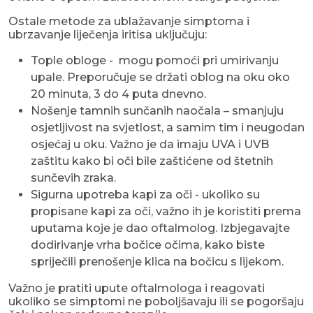
Ostale metode za ublažavanje simptoma i
ubrzavanje liječenja iritisa uključuju:
Tople obloge - mogu pomoći pri umirivanju
upale. Preporučuje se držati oblog na oku oko
20 minuta, 3 do 4 puta dnevno.
Nošenje tamnih sunčanih naočala – smanjuju
osjetljivost na svjetlost, a samim tim i neugodan
osjećaj u oku. Važno je da imaju UVA i UVB
zaštitu kako bi oči bile zaštićene od štetnih
sunčevih zraka.
Sigurna upotreba kapi za oči - ukoliko su
propisane kapi za oči, važno ih je koristiti prema
uputama koje je dao oftalmolog. Izbjegavajte
dodirivanje vrha bočice očima, kako biste
spriječili prenošenje klica na bočicu s lijekom.
Važno je pratiti upute oftalmologa i reagovati
ukoliko se simptomi ne poboljšavaju ili se pogoršaju