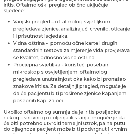
iritis. Oftalmološki pregled obično uključuje
sljedeće:
Vanjski pregled – oftalmolog svjetiljkom
pregledava zjenice, analizirajući crvenilo, oticanje
ili prisutnost iscjedaka.
Vidna oštrina - pomoću očne karte i drugih
standardnih testova za mjerenje vida provjerava
se kvalitet, odnosno vidna oštrina.
Procjepna svjetiljka - koristeći poseban
mikroskop s osvjetljenjem, oftalmolog
pregledava unutrašnjost oka kako bi pronašao
znakove iritisa. Za detaljniji pregled, moguće je
da će pacijentu biti proširene zjenice kapanjem
posebnih kapi za oči.
Ukoliko oftalmolog sumnja da je iritis posljedica
nekog osnovnog oboljenja ili stanja, moguće je da
će biti potrebno utvrditi temeljni uzrok, pa na putu
do dijagnoze pacijent može biti podvrgnut i krvnim