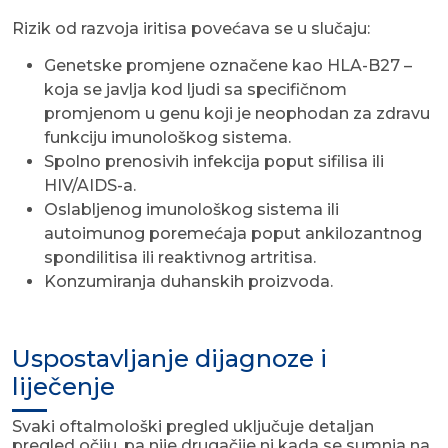
Rizik od razvoja iritisa povećava se u slučaju:
Genetske promjene označene kao HLA-B27 –
koja se javlja kod ljudi sa specifičnom
promjenom u genu koji je neophodan za zdravu
funkciju imunološkog sistema.
Spolno prenosivih infekcija poput sifilisa ili
HIV/AIDS-a.
Oslabljenog imunološkog sistema ili
autoimunog poremećaja poput ankilozantnog
spondilitisa ili reaktivnog artritisa.
Konzumiranja duhanskih proizvoda.
Uspostavljanje dijagnoze i
liječenje
Svaki oftalmološki pregled uključuje detaljan
pregled očiju, pa nije drugačije ni kada se sumnja na