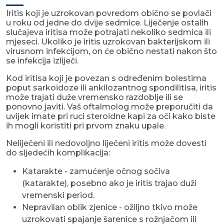
Iritis koji je uzrokovan povredom obično se povlači
u roku od jedne do dvije sedmice. Liječenje ostalih
slučajeva iritisa može potrajati nekoliko sedmica ili
mjeseci. Ukoliko je iritis uzrokovan bakterijskom ili
virusnom infekcijom, on će obično nestati nakon što
se infekcija izliječi.
Kod iritisa koji je povezan s određenim bolestima
poput sarkoidoze ili ankilozantnog spondilitisa, iritis
može trajati duže vremensko razdoblje ili se
ponovno javiti. Vaš oftalmolog može preporučiti da
uvijek imate pri ruci steroidne kapi za oči kako biste
ih mogli koristiti pri prvom znaku upale.
Neliječeni ili nedovoljno liječeni iritis može dovesti
do sljedećih komplikacija:
Katarakte - zamućenje očnog sočiva
(katarakte), posebno ako je iritis trajao duži
vremenski period.
Nepravilan oblik zjenice - ožiljno tkivo može
uzrokovati spajanje šarenice s rožnjačom ili