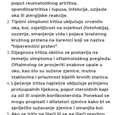
poput reumatoidnog artritisa,
spondiloartritisa i lupusa, infekcije, ozljede
oka ili alergijske reakcije.
Tipični simptomi iritisa uključuju crvenilo
oka, bol, osjetljivost na svjetlost (fotofobija),
suzenje, smanjenje vida i pojava izraženog
kružnog prstena na šarenici koji se naziva
"hiperemični prsten".
Dijagnoza iritisa obično se postavlja na
temelju simptoma i oftalmološkog pregleda.
Oftalmolog će provjeriti znakove upale u
oku, kao što su sužene zjenice, mutna
staklovina i prisutnost bijelih krvnih stanica.
Liječenje iritisa najčešće uključuje primjenu
protuupalnih lijekova, poput steroidnih kapi
za oči ili oralnih kortikosteroida. Ponekad se
mogu propisati i dilatatori zjenice kako bi se
spriječilo sužavanje zjenice i smanjila bol.
Ako se iritis ne liječi ili se ne liječi pravilno,