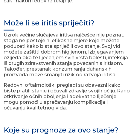
čak i nakon redovne terapije.
Može li se iritis spriječiti?
Uzrok većine slučajeva iritisa najčešće nije poznat,
stoga ne postoje ni efikasne mjere koje možete
poduzeti kako biste spriječili ovo stanje. Svoj vid
možete zašititi dobrom higijenom, izbjegavanjem
ozljeda oka te liječenjem svih vrsta bolesti, infekcija
ili drugih zdravstvenih stanja povezanih s iritisom.
Također, prestanak konzumiranja duhanskih
proizvoda može smanjiti rizik od razvoja iritisa.
Redovni oftalmološki pregledi su obavezni kako
biste pratili stanje i očuvali zdravlje svojih očiju. Rano
otkrivanje očnih oboljenja i adekvatno liječenje
mogu pomoći u sprečavanju komplikacija i
očuvanju kvalitetnog vida.
Koje su prognoze za ovo stanje?