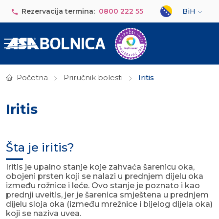
Skip to main content
Select your lan
Rezervacija termina:
0800 222 55
BiH
Početna
Priručnik bolesti
Iritis
Iritis
Šta je iritis?
Iritis je upalno stanje koje zahvaća šarenicu oka,
obojeni prsten koji se nalazi u prednjem dijelu oka
između rožnice i leće. Ovo stanje je poznato i kao
prednji uveitis, jer je šarenica smještena u prednjem
dijelu sloja oka (između mrežnice i bijelog dijela oka)
koji se naziva uvea.