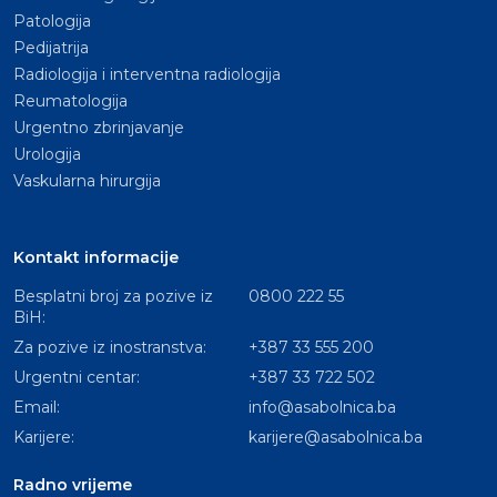
Patologija
Pedijatrija
Radiologija i interventna radiologija
Reumatologija
Urgentno zbrinjavanje
Urologija
Vaskularna hirurgija
Kontakt informacije
Besplatni broj za pozive iz
0800 222 55
BiH:
Za pozive iz inostranstva:
+387 33 555 200
Urgentni centar:
+387 33 722 502
Email:
info@asabolnica.ba
Karijere:
karijere@asabolnica.ba
Radno vrijeme