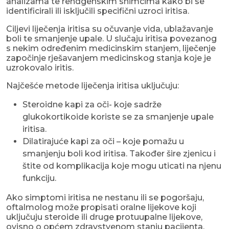
analizama te rendgenskim snimcima kako bi se
identificirali ili isključili specifični uzroci iritisa.
Ciljevi liječenja iritisa su očuvanje vida, ublažavanje
boli te smanjenje upale. U slučaju iritisa povezanog
s nekim određenim medicinskim stanjem, liječenje
započinje rješavanjem medicinskog stanja koje je
uzrokovalo iritis.
Najčešće metode liječenja iritisa uključuju:
Steroidne kapi za oči- koje sadrže
glukokortikoide koriste se za smanjenje upale
iritisa.
Dilatirajuće kapi za oči – koje pomažu u
smanjenju boli kod iritisa. Također šire zjenicu i
štite od komplikacija koje mogu uticati na njenu
funkciju.
Ako simptomi iritisa ne nestanu ili se pogoršaju,
oftalmolog može propisati oralne lijekove koji
uključuju steroide ili druge protuupalne lijekove,
ovisno o općem zdravstvenom stanju pacijenta.