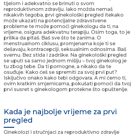
tijelom i adekvatno se brinuti o svom
reproduktivnom zdravlju. Iako možda nemaš
nikakvih tegoba, prvi ginekološki pregled itekako
može ukazati na potencijalne zdravstvene
probleme te može pomoći ginekologu da ti, na
vrijeme, osigura adekvatnu terapiju. Osim toga, to je
prilika da pitaš. Baš sve što te zanima. O
menstrualnom ciklusu, promjenama koje ti se
dešavaju, kontracepciji, seksualnim odnosima. Baš
svemu. Bez stida i zadrške. Na ginekološki pregled
se uputi sa samo jednom mišlju – tvoj ginekolog je
tu zbog tebe. Da ti pomogne, a nikako da te
osuđuje. Kako ćeš se spremiti za svoj prvi put?
Isključivo onako kako tebi odgovara. A mi ćemo ti,
ovim kratkim smjernicama, pokušati pomoći da tvoj
prvi susret s ginekologom protekne što opuštenije.
Kada je najbolje vrijeme za prvi
pregled
Ginekolozi i stručnjaci za reproduktivno zdravlje