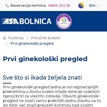
Skip to main content
Select your lan
Rezervacija termina:
0800 222 55
BiH
Početna
Priručnik bolesti
Prvi ginekološki pregled
Prvi ginekološki pregled
Sve što si ikada željela znati
Prvi ginekološki pregled jedna je od najznačajnijih
prekretnica u životu svake mlade žene jer svjedoči
njenoj brizi za vlastito zdravlje. Obaviti ginekološki
pregled ne znači samo prekrižiti jednu stavku sa to
do liste, već znači preuzeti kontrolu nad svojim