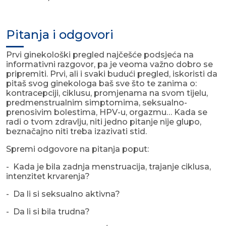
Pitanja i odgovori
Prvi ginekološki pregled najčešće podsjeća na
informativni razgovor, pa je veoma važno dobro se
pripremiti. Prvi, ali i svaki budući pregled, iskoristi da
pitaš svog ginekologa baš sve što te zanima o:
kontracepciji, ciklusu, promjenama na svom tijelu,
predmenstrualnim simptomima, seksualno-
prenosivim bolestima, HPV-u, orgazmu… Kada se
radi o tvom zdravlju, niti jedno pitanje nije glupo,
beznačajno niti treba izazivati stid.
Spremi odgovore na pitanja poput:
- Kada je bila zadnja menstruacija, trajanje ciklusa,
intenzitet krvarenja?
- Da li si seksualno aktivna?
- Da li si bila trudna?