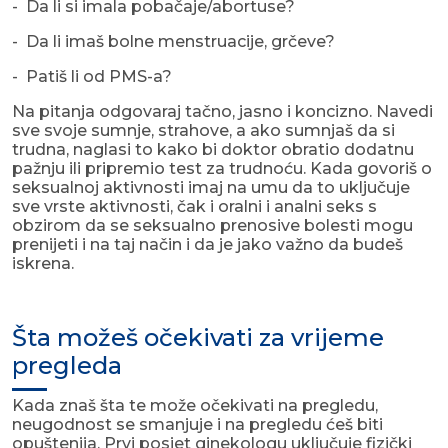
- Da li si imala pobačaje/abortuse?
- Da li imaš bolne menstruacije, grčeve?
- Patiš li od PMS-a?
Na pitanja odgovaraj tačno, jasno i koncizno. Navedi
sve svoje sumnje, strahove, a ako sumnjaš da si
trudna, naglasi to kako bi doktor obratio dodatnu
pažnju ili pripremio test za trudnoću. Kada govoriš o
seksualnoj aktivnosti imaj na umu da to uključuje
sve vrste aktivnosti, čak i oralni i analni seks s
obzirom da se seksualno prenosive bolesti mogu
prenijeti i na taj način i da je jako važno da budeš
iskrena.
Šta možeš očekivati za vrijeme
pregleda
Kada znaš šta te može očekivati na pregledu,
neugodnost se smanjuje i na pregledu ćeš biti
opuštenija. Prvi posjet ginekologu uključuje fizički