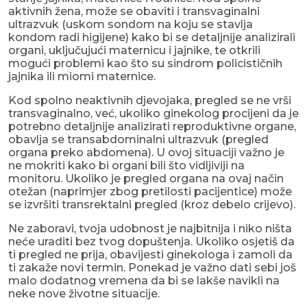
aktivnih žena, može se obaviti i transvaginalni
ultrazvuk (uskom sondom na koju se stavlja
kondom radi higijene) kako bi se detaljnije analizirali
organi, uključujući maternicu i jajnike, te otkrili
mogući problemi kao što su sindrom policističnih
jajnika ili miomi maternice.
Kod spolno neaktivnih djevojaka, pregled se ne vrši
transvaginalno, već, ukoliko ginekolog procijeni da je
potrebno detaljnije analizirati reproduktivne organe,
obavlja se transabdominalni ultrazvuk (pregled
organa preko abdomena). U ovoj situaciji važno je
ne mokriti kako bi organi bili što vidljiviji na
monitoru. Ukoliko je pregled organa na ovaj način
otežan (naprimjer zbog pretilosti pacijentice) može
se izvršiti transrektalni pregled (kroz debelo crijevo).
Ne zaboravi, tvoja udobnost je najbitnija i niko ništa
neće uraditi bez tvog dopuštenja. Ukoliko osjetiš da
ti pregled ne prija, obavijesti ginekologa i zamoli da
ti zakaže novi termin. Ponekad je važno dati sebi još
malo dodatnog vremena da bi se lakše navikli na
neke nove životne situacije.