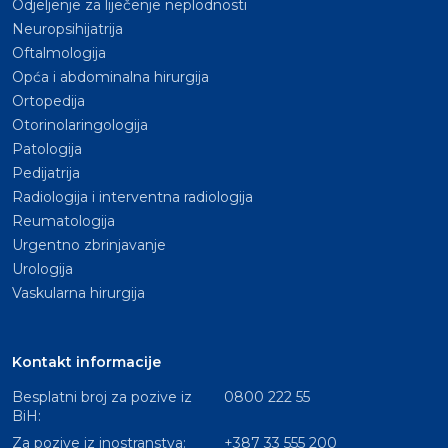
Odjeljenje za liječenje neplodnosti
Neuropsihijatrija
Oftalmologija
Opća i abdominalna hirurgija
Ortopedija
Otorinolaringologija
Patologija
Pedijatrija
Radiologija i interventna radiologija
Reumatologija
Urgentno zbrinjavanje
Urologija
Vaskularna hirurgija
Kontakt informacije
Besplatni broj za pozive iz
0800 222 55
BiH:
Za pozive iz inostranstva:
+387 33 555 200