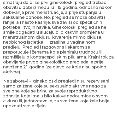
smatraju da bi se prvi ginekološki pregled trebao
obaviti u dobi između 13 i 15 godina, odnosno nakon
dobivanja prve menstruacije, a prije stupanja u
seksualne odnose. No, pregled se može obaviti i
ranije, a i nešto kasnije, sve zavisi od specifičnih
potreba i tvojih navika. Ginekološki pregled se ne
smije odgađati u slučaju bilo kakvih promjena u
menstrualnom ciklusu, krvarenja mimo ciklusa,
neobičnog iscjetka ili izraslina u vaginalnom
predjelu. Pregled i razgovor s ljekarom se
preporučuje i ženama koje planiraju trudnoću ili
razmišljaju o kontracepcijskim pilulama. Krajni rok za
obavljanje prvog ginekološkog pregleda je prije
navršene 21. godine (za djevojke koje nisu spolno
aktivne).
Ne zaboravi - ginekološki pregledi nisu rezervisani
samo za žene koje su seksualno aktivne nego za
sve one koje se brinu za svoje reproduktivno
zdravlje, koje imaju bilo kakve nedoumice o svom
ciklusu ili, jednostavnije, za sve žene koje žele bolje
upoznati svoje tijelo.