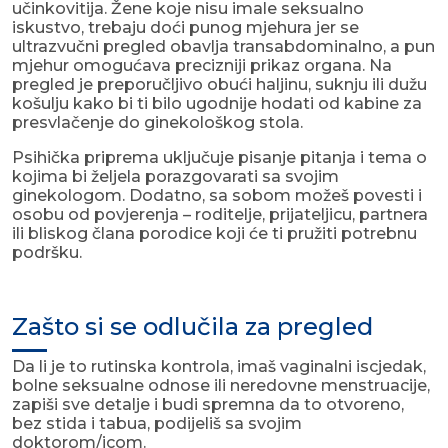
učinkovitija. Žene koje nisu imale seksualno
iskustvo, trebaju doći punog mjehura jer se
ultrazvučni pregled obavlja transabdominalno, a pun
mjehur omogućava precizniji prikaz organa. Na
pregled je preporučljivo obući haljinu, suknju ili dužu
košulju kako bi ti bilo ugodnije hodati od kabine za
presvlačenje do ginekološkog stola.
Psihička priprema uključuje pisanje pitanja i tema o
kojima bi željela porazgovarati sa svojim
ginekologom. Dodatno, sa sobom možeš povesti i
osobu od povjerenja – roditelje, prijateljicu, partnera
ili bliskog člana porodice koji će ti pružiti potrebnu
podršku.
Zašto si se odlučila za pregled
Da li je to rutinska kontrola, imaš vaginalni iscjedak,
bolne seksualne odnose ili neredovne menstruacije,
zapiši sve detalje i budi spremna da to otvoreno,
bez stida i tabua, podijeliš sa svojim
doktorom/icom.