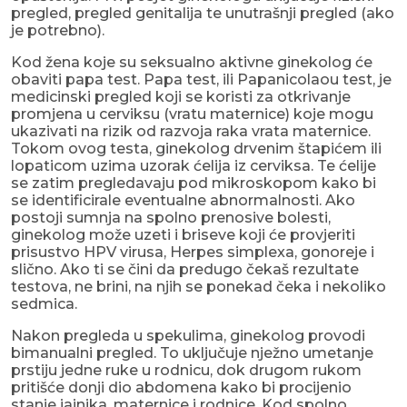
pregled, pregled genitalija te unutrašnji pregled (ako
je potrebno).
Kod žena koje su seksualno aktivne ginekolog će
obaviti papa test. Papa test, ili Papanicolaou test, je
medicinski pregled koji se koristi za otkrivanje
promjena u cerviksu (vratu maternice) koje mogu
ukazivati na rizik od razvoja raka vrata maternice.
Tokom ovog testa, ginekolog drvenim štapićem ili
lopaticom uzima uzorak ćelija iz cerviksa. Te ćelije
se zatim pregledavaju pod mikroskopom kako bi
se identificirale eventualne abnormalnosti. Ako
postoji sumnja na spolno prenosive bolesti,
ginekolog može uzeti i briseve koji će provjeriti
prisustvo HPV virusa, Herpes simplexa, gonoreje i
slično. Ako ti se čini da predugo čekaš rezultate
testova, ne brini, na njih se ponekad čeka i nekoliko
sedmica.
Nakon pregleda u spekulima, ginekolog provodi
bimanualni pregled. To uključuje nježno umetanje
prstiju jedne ruke u rodnicu, dok drugom rukom
pritišće donji dio abdomena kako bi procijenio
stanje jajnika, maternice i rodnice. Kod spolno