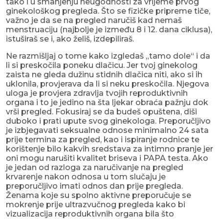
tako i u smanjenju neugodnosti za vrijeme prvog
ginekološkog pregleda. Što se fizičke pripreme tiče,
važno je da se na pregled naručiš kad nemaš
menstruaciju (najbolje je između 8 i 12. dana ciklusa),
istuširaš se i, ako želiš, izdepiliraš.
Ne razmišljaj o tome kako izgledaš „tamo dole“ i da
li si preskočila poneku dlačicu. Jer tvoj ginekolog
zaista ne gleda dužinu stidnih dlačica niti, ako si ih
uklonila, provjerava da li si neku preskočila. Njegova
uloga je provjera zdravlja tvojih reproduktivnih
organa i to je jedino na šta ljekar obraća pažnju dok
vrši pregled. Fokusiraj se da budeš opuštena, diši
duboko i prati upute svog ginekologa. Preporučljivo
je izbjegavati seksualne odnose minimalno 24 sata
prije termina za pregled, kao i ispiranje rodnice te
korištenje bilo kakvih sredstava za intimno pranje jer
oni mogu narušiti kvalitet briseva i PAPA testa. Ako
je jedan od razloga za naručivanje na pregled
krvarenje nakon odnosa u tom slučaju je
preporučljivo imati odnos dan prije pregleda.
Ženama koje su spolno aktivne preporučuje se
mokrenje prije ultrazvučnog pregleda kako bi
vizualizacija reproduktivnih organa bila što