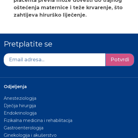
placenta previa može dovesti do trajnog
oštećenja maternice i teže krvarenje, što
zahtijeva hirurško liječenje.
Pretplatite se
Potvrdi
Odjeljenja
Anesteziologija
Dječija hirurgija
Endokrinologija
Fizikalna medicina i rehabilitacija
Gastroenterologija
Ginekologija i akušerstvo