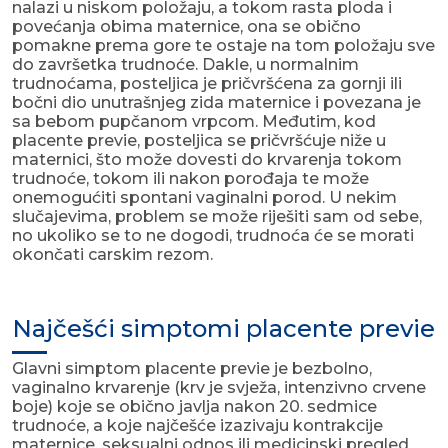
nalazi u niskom položaju, a tokom rasta ploda i
povećanja obima maternice, ona se obično
pomakne prema gore te ostaje na tom položaju sve
do završetka trudnoće. Dakle, u normalnim
trudnoćama, posteljica je pričvršćena za gornji ili
bočni dio unutrašnjeg zida maternice i povezana je
sa bebom pupčanom vrpcom. Međutim, kod
placente previe, posteljica se pričvršćuje niže u
maternici, što može dovesti do krvarenja tokom
trudnoće, tokom ili nakon porođaja te može
onemogućiti spontani vaginalni porod. U nekim
slučajevima, problem se može riješiti sam od sebe,
no ukoliko se to ne dogodi, trudnoća će se morati
okončati carskim rezom.
Najčešći simptomi placente previe
Glavni simptom placente previe je bezbolno,
vaginalno krvarenje (krv je svježa, intenzivno crvene
boje) koje se obično javlja nakon 20. sedmice
trudnoće, a koje najčešće izazivaju kontrakcije
maternice, seksualni odnos ili medicinski pregled.