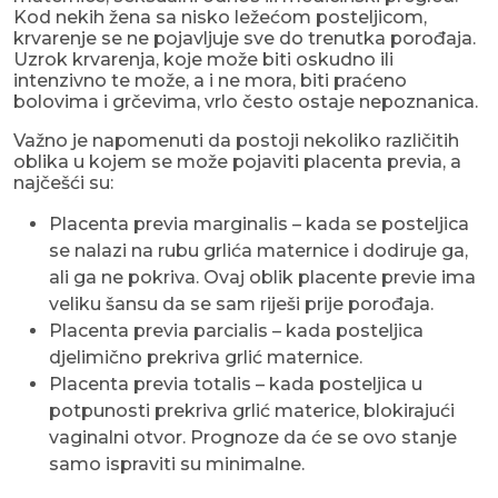
Kod nekih žena sa nisko ležećom posteljicom,
krvarenje se ne pojavljuje sve do trenutka porođaja.
Uzrok krvarenja, koje može biti oskudno ili
intenzivno te može, a i ne mora, biti praćeno
bolovima i grčevima, vrlo često ostaje nepoznanica.
Važno je napomenuti da postoji nekoliko različitih
oblika u kojem se može pojaviti placenta previa, a
najčešći su:
Placenta previa marginalis – kada se posteljica
se nalazi na rubu grlića maternice i dodiruje ga,
ali ga ne pokriva. Ovaj oblik placente previe ima
veliku šansu da se sam riješi prije porođaja.
Placenta previa parcialis – kada posteljica
djelimično prekriva grlić maternice.
Placenta previa totalis – kada posteljica u
potpunosti prekriva grlić materice, blokirajući
vaginalni otvor. Prognoze da će se ovo stanje
samo ispraviti su minimalne.