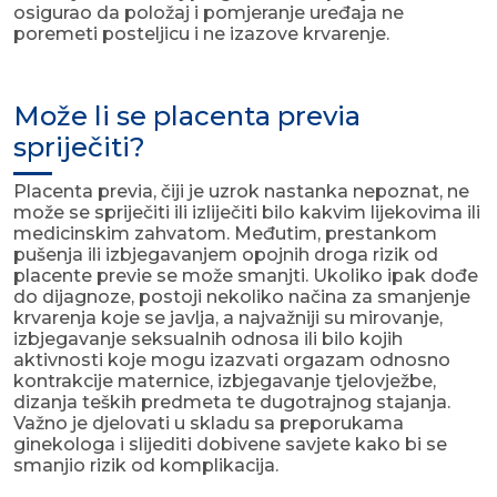
osigurao da položaj i pomjeranje uređaja ne
poremeti posteljicu i ne izazove krvarenje.
Može li se placenta previa
spriječiti?
Placenta previa, čiji je uzrok nastanka nepoznat, ne
može se spriječiti ili izliječiti bilo kakvim lijekovima ili
medicinskim zahvatom. Međutim, prestankom
pušenja ili izbjegavanjem opojnih droga rizik od
placente previe se može smanjti. Ukoliko ipak dođe
do dijagnoze, postoji nekoliko načina za smanjenje
krvarenja koje se javlja, a najvažniji su mirovanje,
izbjegavanje seksualnih odnosa ili bilo kojih
aktivnosti koje mogu izazvati orgazam odnosno
kontrakcije maternice, izbjegavanje tjelovježbe,
dizanja teških predmeta te dugotrajnog stajanja.
Važno je djelovati u skladu sa preporukama
ginekologa i slijediti dobivene savjete kako bi se
smanjio rizik od komplikacija.