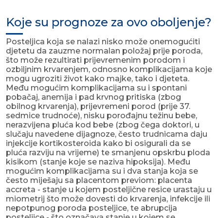
Koje su prognoze za ovo oboljenje?
Posteljica koja se nalazi nisko može onemogućiti
djetetu da zauzme normalan položaj prije poroda,
što može rezultirati prijevremenim porodom i
ozbiljnim krvarenjem, odnosno komplikacijama koje
mogu ugroziti život kako majke, tako i djeteta.
Među mogućim komplikacijama su i spontani
pobačaj, anemija i pad krvnog pritiska (zbog
obilnog krvarenja), prijevremeni porod (prije 37.
sedmice trudnoće), nisku porođajnu težinu bebe,
nerazvijena pluća kod bebe (zbog čega doktori, u
slučaju navedene dijagnoze, često trudnicama daju
injekcije kortikosteroida kako bi osigurali da se
pluća razviju na vrijeme) te smanjenu opskrbu ploda
kisikom (stanje koje se naziva hipoksija). Među
mogućim komplikacijama su i dva stanja koja se
često miješaju sa placentom previom: placenta
accreta - stanje u kojem posteljične resice urastaju u
miometrij što može dovesti do krvarenja, infekcije ili
nepotpunog poroda posteljice, te abrupcija
posteljice - što označava stanje u kojem se