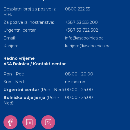
Besplatni broj za pozive iz
0800 222 55
BiH:
Za pozive iz inostranstva:
+387 33 555 200
Urgentni centar:
+387 33 722 502
Email:
info@asabolnica.ba
Karijere:
karijere@asabolnica.ba
Radno vrijeme
ASA Bolnica / Kontakt centar
Pon - Pet:
08:00 - 20:00
Sub - Ned:
ne radimo
Urgentni centar
(Pon - Ned):
00:00 - 24:00
Bolnička odjeljenja
(Pon -
00:00 - 24:00
Ned):