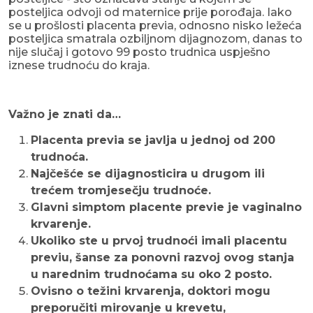
posteljica odvoji od maternice prije porođaja. Iako
se u prošlosti placenta previa, odnosno nisko ležeća
posteljica smatrala ozbiljnom dijagnozom, danas to
nije slučaj i gotovo 99 posto trudnica uspješno
iznese trudnoću do kraja.
Važno je znati da…
Placenta previa se javlja u jednoj od 200
trudnoća.
Najčešće se dijagnosticira u drugom ili
trećem tromjesečju trudnoće.
Glavni simptom placente previe je vaginalno
krvarenje.
Ukoliko ste u prvoj trudnoći imali placentu
previu, šanse za ponovni razvoj ovog stanja
u narednim trudnoćama su oko 2 posto.
Ovisno o težini krvarenja, doktori mogu
preporučiti mirovanje u krevetu,