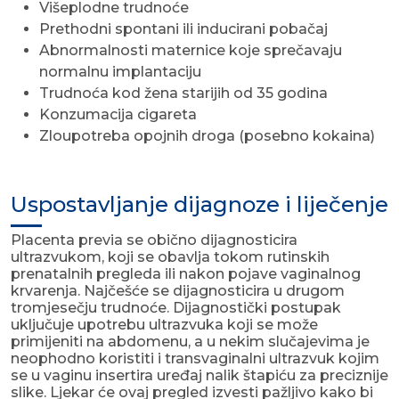
Višeplodne trudnoće
Prethodni spontani ili inducirani pobačaj
Abnormalnosti maternice koje sprečavaju
normalnu implantaciju
Trudnoća kod žena starijih od 35 godina
Konzumacija cigareta
Zloupotreba opojnih droga (posebno kokaina)
Uspostavljanje dijagnoze i liječenje
Placenta previa se obično dijagnosticira
ultrazvukom, koji se obavlja tokom rutinskih
prenatalnih pregleda ili nakon pojave vaginalnog
krvarenja. Najčešće se dijagnosticira u drugom
tromjesečju trudnoće. Dijagnostički postupak
uključuje upotrebu ultrazvuka koji se može
primijeniti na abdomenu, a u nekim slučajevima je
neophodno koristiti i transvaginalni ultrazvuk kojim
se u vaginu insertira uređaj nalik štapiću za preciznije
slike. Ljekar će ovaj pregled izvesti pažljivo kako bi