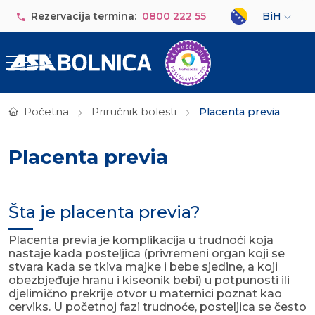
Skip to main content
Select your lan
Rezervacija termina:
0800 222 55
BiH
Početna
Priručnik bolesti
Placenta previa
Placenta previa
Šta je placenta previa?
Placenta previa je komplikacija u trudnoći koja
nastaje kada posteljica (privremeni organ koji se
stvara kada se tkiva majke i bebe sjedine, a koji
obezbjeđuje hranu i kiseonik bebi) u potpunosti ili
djelimično prekrije otvor u maternici poznat kao
cerviks. U početnoj fazi trudnoće, posteljica se često