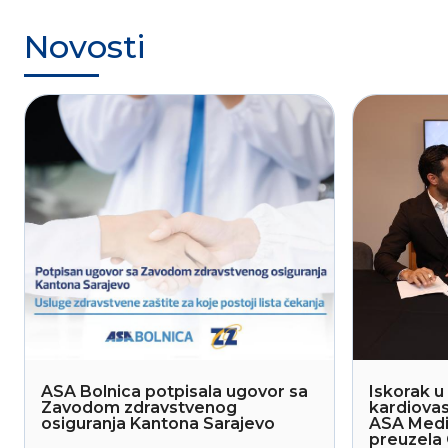
Novosti
ASA Bolnica potpisala ugovor sa
Iskorak u 
Zavodom zdravstvenog
kardiovas
osiguranja Kantona Sarajevo
ASA Medi
preuzela 