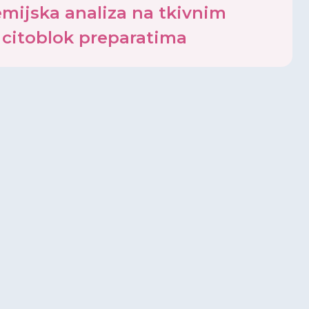
mijska analiza na tkivnim
 citoblok preparatima