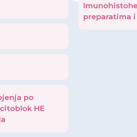
Imunohistohe
preparatima i
ojenja po
 citoblok HE
la