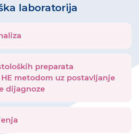
ška laboratorija
naliza
stoloških preparata
HE metodom uz postavljanje
e dijagnoze
jenja