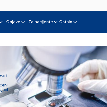
Objave
Za pacijente
Ostalo
Toggle submenu
Toggle submenu
Toggle submenu
Toggle submen
mu i
ćeni
ajući