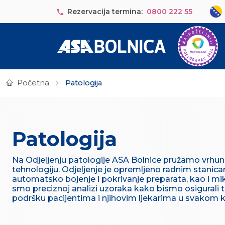
Skip to main content
Sele
Rezervacija termina:
0800 222 55
Početna
Patologija
Patologija
Na Odjeljenju patologije ASA Bolnice pružamo vrhun
tehnologiju. Odjeljenje je opremljeno radnim stani
automatsko bojenje i pokrivanje preparata, kao i mi
smo preciznoj analizi uzoraka kako bismo osigurali t
podršku pacijentima i njihovim ljekarima u svakom ko