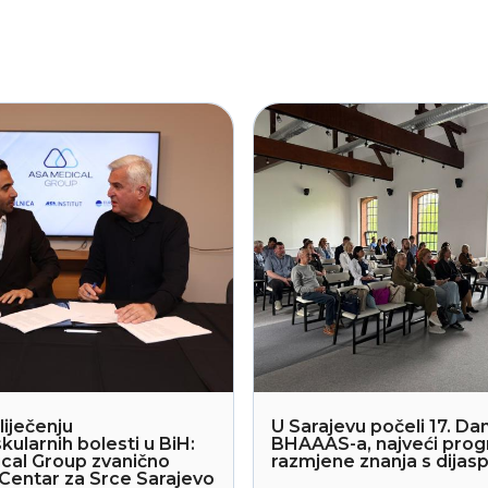
liječenju
U Sarajevu počeli 17. Dan
kularnih bolesti u BiH:
BHAAAS-a, najveći pro
cal Group zvanično
razmjene znanja s dija
Centar za Srce Sarajevo