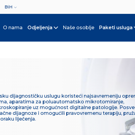
ct your language
BiH
O nama
Odjeljenja
Naše osoblje
Paketi usluga
Toggle submenu
sku dijagnostičku uslugu koristeći najsavremeniju opre
cama, aparatima za poluautomatsko mikrotomiranje,
kroskopiranje uz mogućnost digitalne patologije. Posve
ačne dijagnoze i omogućili pravovremenu terapiju, pruž
raku liječenja.