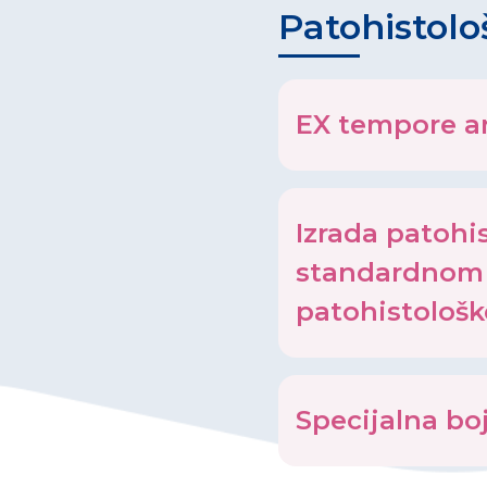
Patohistolo
EX tempore a
Izrada patohi
standardnom 
patohistološk
Specijalna bo