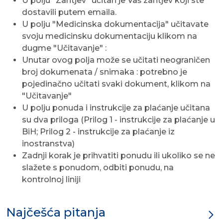
U polju "Zahtjev" učitan je Vaš zahtjev koji ste
dostavili putem emaila.
U polju "Medicinska dokumentacija" učitavate
svoju medicinsku dokumentaciju klikom na
dugme "Učitavanje" :
Unutar ovog polja može se učitati neograničen
broj dokumenata / snimaka : potrebno je
pojedinačno učitati svaki dokument, klikom na
"Učitavanje"
U polju ponuda i instrukcije za plaćanje učitana
su dva priloga (Prilog 1 - instrukcije za plaćanje u
BiH; Prilog 2 - instrukcije za plaćanje iz
inostranstva)
Zadnji korak je prihvatiti ponudu ili ukoliko se ne
slažete s ponudom, odbiti ponudu, na
kontrolnoj liniji
Najčešća pitanja