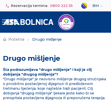
Skip to main content
Select your lan
Rezervacija termina:
0800 222 55
BiH
Početna
Drugo mišljenje
Drugo mišljenje
Šta podrazumijeva "drugo mišljenje" i koji je cilj
dobijanja "drugog mišljenja"?
"Drugo mišljenje" je neovisno mišljenje drugog stručnjaka
o prvobitno postavljenoj dijagnozi ili predloženom
tretmanu liječenja, koje najčešće traži pacijent. Cilj
dobijanja "drugog mišljenja" ljekara jeste kako bi se
preispitala postavljena dijagnoza ili preporučena terapija.