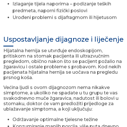
Izlaganje tijela naporima – podizanje teških
predmeta, naporni fizički poslovi
Urođeni problemi s dijafragmom ili hijetusom
Uspostavljanje dijagnoze i liječenje
Hijatalna hernija se utvrđuje endoskopijom,
pritiskom na stomak pacijenta ili ultrazvučnim
pregledom, obično nakon što se pacijent požalio na
žgaravicu i ostale probleme s probavom. Kod nekih
pacijenata hijatalna hernija se uočava na pregledu
prsnog koša.
Većina ljudi s ovom dijagnozom nema nikakve
simptome, a ukoliko ne spadate u tu grupu te vas
svakodnevno muče žgaravica, nadutost ili bolovi u
stomaku, doktor će vam predložiti prijedloge za
ublažavanje simptoma, a koji uključuju:
Održavanje optimalne tjelesne težine
Konzumiranje manjih porcija, više puta dnevno