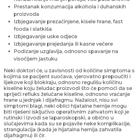
Prestanak konzumacija alkohola i duhanskih
proizvoda
Izbjegavanje prezačinjene, kisele hrane, fast
fooda i slatkiša
Izbjegavanje uske odjeće
Izbjegavanje prejedanja ili kasne večere
Podizanje uzglavlja, odnosno spavanje na
visočijem jastuku
Neki doktori će, u zavisnosti od količine simptoma s
kojima se pacijent suočava, vjerovatno prepoučiti i
lijekove koji blokiraju, odnosno regulišu količinu
kiseline koju želudac proizvodi što će pomoći da se
spriječi refluks želučane kiseline, odnosno vraćanje
hrane u jednjak i dijafragmu. Nažalost, nisu svi
simptomi blagi, neki oblici hijatalne hernije mogu
biti riješeni isključivo operativnim zahvatom koji je
rutinski i izvodi se laparoskopski, a obično u
slučajevima kada su se pojavile neke komplikacije,
strangulacija (kada je hijatalna hernija zahvatila
dijafragmu) ili čir.