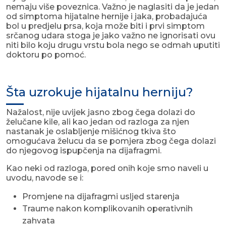
nemaju više poveznica. Važno je naglasiti da je jedan
od simptoma hijatalne hernije i jaka, probadajuća
bol u predjelu prsa, koja može biti i prvi simptom
srčanog udara stoga je jako važno ne ignorisati ovu
niti bilo koju drugu vrstu bola nego se odmah uputiti
doktoru po pomoć.
Šta uzrokuje hijatalnu herniju?
Nažalost, nije uvijek jasno zbog čega dolazi do
želučane kile, ali kao jedan od razloga za njen
nastanak je oslabljenje mišićnog tkiva što
omogućava želucu da se pomjera zbog čega dolazi
do njegovog ispupčenja na dijafragmi.
Kao neki od razloga, pored onih koje smo naveli u
uvodu, navode se i:
Promjene na dijafragmi usljed starenja
Traume nakon komplikovanih operativnih
zahvata