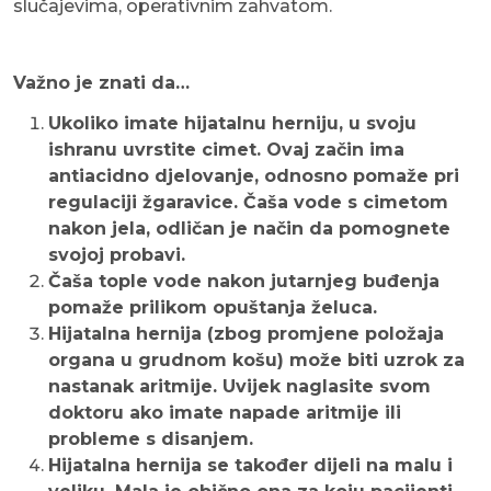
slučajevima, operativnim zahvatom.
Važno je znati da…
Ukoliko imate hijatalnu herniju, u svoju
ishranu uvrstite cimet. Ovaj začin ima
antiacidno djelovanje, odnosno pomaže pri
regulaciji žgaravice. Čaša vode s cimetom
nakon jela, odličan je način da pomognete
svojoj probavi.
Čaša tople vode nakon jutarnjeg buđenja
pomaže prilikom opuštanja želuca.
Hijatalna hernija (zbog promjene položaja
organa u grudnom košu) može biti uzrok za
nastanak aritmije. Uvijek naglasite svom
doktoru ako imate napade aritmije ili
probleme s disanjem.
Hijatalna hernija se također dijeli na malu i