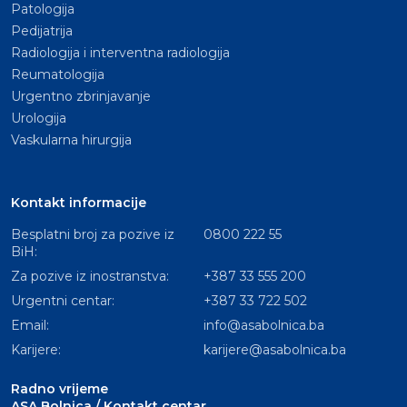
Patologija
Pedijatrija
Radiologija i interventna radiologija
Reumatologija
Urgentno zbrinjavanje
Urologija
Vaskularna hirurgija
Kontakt informacije
Besplatni broj za pozive iz
0800 222 55
BiH:
Za pozive iz inostranstva:
+387 33 555 200
Urgentni centar:
+387 33 722 502
Email:
info@asabolnica.ba
Karijere:
karijere@asabolnica.ba
Radno vrijeme
ASA Bolnica / Kontakt centar