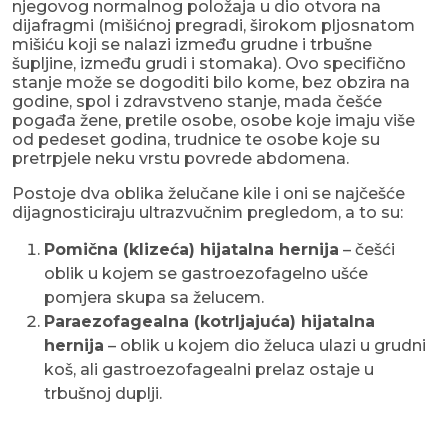
njegovog normalnog položaja u dio otvora na
dijafragmi (mišićnoj pregradi, širokom pljosnatom
mišiću koji se nalazi između grudne i trbušne
šupljine, između grudi i stomaka). Ovo specifično
stanje može se dogoditi bilo kome, bez obzira na
godine, spol i zdravstveno stanje, mada češće
pogađa žene, pretile osobe, osobe koje imaju više
od pedeset godina, trudnice te osobe koje su
pretrpjele neku vrstu povrede abdomena.
Postoje dva oblika želučane kile i oni se najčešće
dijagnosticiraju ultrazvučnim pregledom, a to su:
Pomična (klizeća) hijatalna hernija
– češći
oblik u kojem se gastroezofagelno ušće
pomjera skupa sa želucem.
Paraezofagealna (kotrljajuća) hijatalna
hernija
– oblik u kojem dio želuca ulazi u grudni
koš, ali gastroezofagealni prelaz ostaje u
trbušnoj duplji.