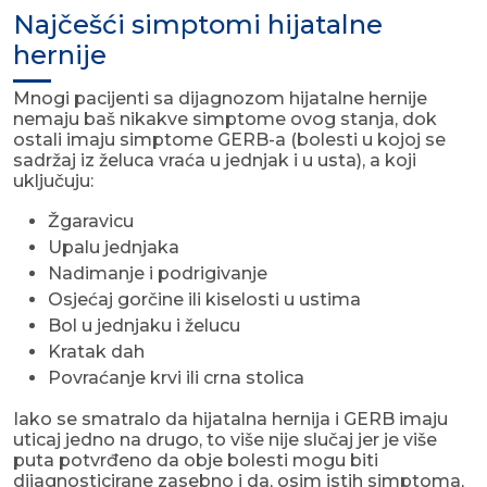
Najčešći simptomi hijatalne
hernije
Mnogi pacijenti sa dijagnozom hijatalne hernije
nemaju baš nikakve simptome ovog stanja, dok
ostali imaju simptome GERB-a (bolesti u kojoj se
sadržaj iz želuca vraća u jednjak i u usta), a koji
uključuju:
Žgaravicu
Upalu jednjaka
Nadimanje i podrigivanje
Osjećaj gorčine ili kiselosti u ustima
Bol u jednjaku i želucu
Kratak dah
Povraćanje krvi ili crna stolica
Iako se smatralo da hijatalna hernija i GERB imaju
uticaj jedno na drugo, to više nije slučaj jer je više
puta potvrđeno da obje bolesti mogu biti
dijagnosticirane zasebno i da, osim istih simptoma,