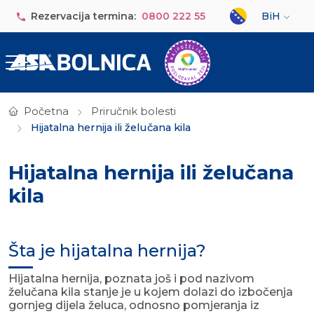
Skip to main content
Select your lan
Rezervacija termina:
0800 222 55
BiH
Početna
Priručnik bolesti
Hijatalna hernija ili želučana kila
Hijatalna hernija ili želučana
kila
Šta je hijatalna hernija?
Hijatalna hernija, poznata još i pod nazivom
želučana kila stanje je u kojem dolazi do izbočenja
gornjeg dijela želuca, odnosno pomjeranja iz