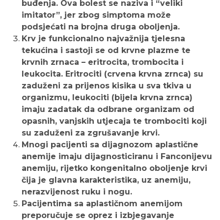
buđenja. Ova bolest se naziva i “veliki
imitator”, jer zbog simptoma može
podsjećati na brojna druga oboljenja.
Krv je funkcionalno najvažnija tjelesna
tekućina i sastoji se od krvne plazme te
krvnih zrnaca – eritrocita, trombocita i
leukocita. Eritrociti (crvena krvna zrnca) su
zaduženi za prijenos kisika u sva tkiva u
organizmu, leukociti (bijela krvna zrnca)
imaju zadatak da odbrane organizam od
opasnih, vanjskih utjecaja te trombociti koji
su zaduženi za zgrušavanje krvi.
Mnogi pacijenti sa dijagnozom aplastične
anemije imaju dijagnosticiranu i Fanconijevu
anemiju, rijetko kongenitalno oboljenje krvi
čija je glavna karakteristika, uz anemiju,
nerazvijenost ruku i nogu.
Pacijentima sa aplastičnom anemijom
preporučuje se oprez i izbjegavanje