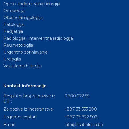
Opća i abdominalna hirurgija
Ortopedija
Otorinolaringologija
Patologija
Pedijatrija
Radiologija i interventna radiologija
Reumatologija
Urgentno zbrinjavanje
Urologija
Vaskularna hirurgija
Kontakt informacije
Besplatni broj za pozive iz
0800 222 55
BiH:
Za pozive iz inostranstva:
+387 33 555 200
Urgentni centar:
+387 33 722 502
Email:
info@asabolnica.ba