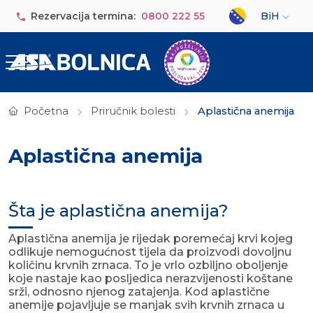
Skip to main content
Select your lan
Rezervacija termina:
0800 222 55
BiH
Početna
Priručnik bolesti
Aplastična anemija
Aplastična anemija
Šta je aplastična anemija?
Aplastična anemija je rijedak poremećaj krvi kojeg
odlikuje nemogućnost tijela da proizvodi dovoljnu
količinu krvnih zrnaca. To je vrlo ozbiljno oboljenje
koje nastaje kao posljedica nerazvijenosti koštane
srži, odnosno njenog zatajenja. Kod aplastične
anemije pojavljuje se manjak svih krvnih zrnaca u