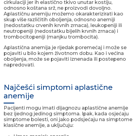
cirkulaciji jer ih elastično tkivo unutar kostiju,
odnosno koštana srž, ne proizvodi dovoljno.
Aplastičnu anemiju možemo okarakterizirati kao
skup više različitih oboljenja, odnosno anemiji
(nedostatku crvenih krvnih zrnaca), leukopeniji ili
neutropeniji (nedostatku bijelih krvnih zrnaca) i
trombocitopeniji (manjku trombocita).
Aplastična anemija je rijedak poremećaj i može se
pojaviti u bilo kojem životnom dobu. Kao i većina
oboljenja, može se pojaviti iznenada ili postepeno
napredovati.
Najčešći simptomi aplastične
anemije
Pacijenti mogu imati dijagnozu aplastične anemije
bez ijednog jedinog simptoma. Ipak, kada osjećaju
simptome bolesti, oni jako podsjećaju na simptome
klasične anemije, a uključuju: