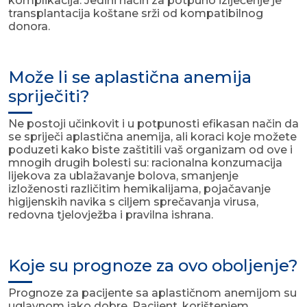
komplikacija. Jedini način za potpuno izlječenje je
transplantacija koštane srži od kompatibilnog
donora.
Može li se aplastična anemija
spriječiti?
Ne postoji učinkovit i u potpunosti efikasan način da
se spriječi aplastična anemija, ali koraci koje možete
poduzeti kako biste zaštitili vaš organizam od ove i
mnogih drugih bolesti su: racionalna konzumacija
lijekova za ublažavanje bolova, smanjenje
izloženosti različitim hemikalijama, pojačavanje
higijenskih navika s ciljem sprečavanja virusa,
redovna tjelovježba i pravilna ishrana.
Koje su prognoze za ovo oboljenje?
Prognoze za pacijente sa aplastičnom anemijom su
uglavnom jako dobre. Pacijent, korištenjem