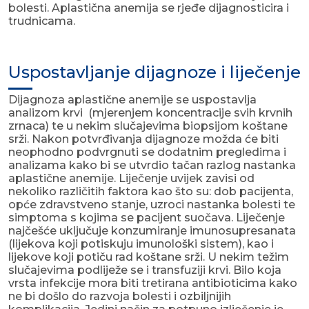
bolesti. Aplastična anemija se rjeđe dijagnosticira i
trudnicama.
Uspostavljanje dijagnoze i liječenje
Dijagnoza aplastične anemije se uspostavlja
analizom krvi (mjerenjem koncentracije svih krvnih
zrnaca) te u nekim slučajevima biopsijom koštane
srži. Nakon potvrđivanja dijagnoze možda će biti
neophodno podvrgnuti se dodatnim pregledima i
analizama kako bi se utvrdio tačan razlog nastanka
aplastične anemije. Liječenje uvijek zavisi od
nekoliko različitih faktora kao što su: dob pacijenta,
opće zdravstveno stanje, uzroci nastanka bolesti te
simptoma s kojima se pacijent suočava. Liječenje
najčešće uključuje konzumiranje imunosupresanata
(lijekova koji potiskuju imunološki sistem), kao i
lijekove koji potiču rad koštane srži. U nekim težim
slučajevima podliježe se i transfuziji krvi. Bilo koja
vrsta infekcije mora biti tretirana antibioticima kako
ne bi došlo do razvoja bolesti i ozbiljnijih