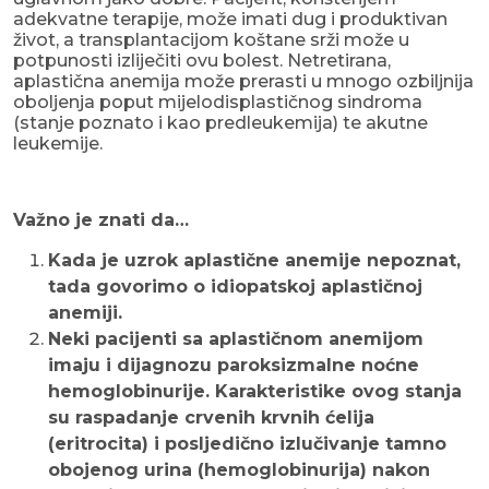
adekvatne terapije, može imati dug i produktivan
život, a transplantacijom koštane srži može u
potpunosti izliječiti ovu bolest. Netretirana,
aplastična anemija može prerasti u mnogo ozbiljnija
oboljenja poput mijelodisplastičnog sindroma
(stanje poznato i kao predleukemija) te akutne
leukemije.
Važno je znati da…
Kada je uzrok aplastične anemije nepoznat,
tada govorimo o idiopatskoj aplastičnoj
anemiji.
Neki pacijenti sa aplastičnom anemijom
imaju i dijagnozu paroksizmalne noćne
hemoglobinurije. Karakteristike ovog stanja
su raspadanje crvenih krvnih ćelija
(eritrocita) i posljedično izlučivanje tamno
obojenog urina (hemoglobinurija) nakon