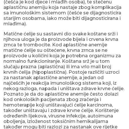
(češća je kod djece i mlađih osoba), te stečenu
aplastičnu anemiju koja nastaje zbog komplikacija
sa imunološkim sistemom (češće se dijagnosticira
starijim osobama, iako može biti dijagnosticirana i
mlađima).
Matične ćelije su sastavni dio svake koštane srži i
njihova uloga je da proizvode bijela i crvena krvna
zrnca te trombocite. Kod aplastične anemije
matične ćelije su oštećene, krvna zrnca se ne
proizvode u količini koja je potrebna organizmu za
normalno funkcioniranje. Koštana srž je u tom
slučaju prazna (aplastična) ili ima vrlo mali broj
krvnih ćelija (hipoplastična). Postoje različiti uzroci
za nastanak aplastične anemije, a jedan od
najčešćih je reakcija imunološkog sistema koji, iz
nekog razloga, napada i uništava zdrave krvne ćelije.
Poznato je da do aplastične anemije često dolazi
kod onkoloških pacijenata zbog zračenja i
hemoterapije koji uništavajući ćelije karcinoma,
također uništavaju i zdrave krvne ćelije. Korištenje
određenih lijekova, virusne infekcije, autoimuna
oboljenja, izloženost toksičnim hemikalijama
također mogu biti razlozi za nastanak ove rijetke