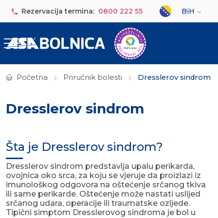
Skip to main content
Select your lan
Rezervacija termina:
0800 222 55
BiH
Početna
Priručnik bolesti
Dresslerov sindrom
Dresslerov sindrom
Šta je Dresslerov sindrom?
Dresslerov sindrom predstavlja upalu perikarda,
ovojnica oko srca, za koju se vjeruje da proizlazi iz
imunološkog odgovora na oštećenje srčanog tkiva
ili same perikarde. Oštećenje može nastati uslijed
srčanog udara, operacije ili traumatske ozljede.
Tipični simptom Dresslerovog sindroma je bol u