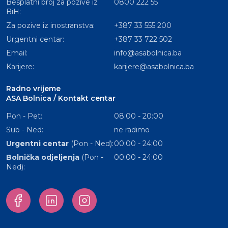
Besplatni broj za pozive iz
0800 222 55
BiH:
Za pozive iz inostranstva:
+387 33 555 200
Urgentni centar:
+387 33 722 502
Email:
info@asabolnica.ba
Karijere:
karijere@asabolnica.ba
Radno vrijeme
ASA Bolnica / Kontakt centar
Pon - Pet:
08:00 - 20:00
Sub - Ned:
ne radimo
Urgentni centar
(Pon - Ned):
00:00 - 24:00
Bolnička odjeljenja
(Pon -
00:00 - 24:00
Ned):