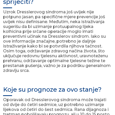
spriječiti?
Uzrok Dresslerovog sindroma još uvijek nije
potpuno jasan, pa specifične mjere prevencije još
uvijek nisu definisane. Međutim, neka istraživanja
sugerišu da bi uzimanje protuupalnog lijeka
kolhicina prije srčane operacije moglo imati
preventivni učinak na Dresslerov sindrom. Iako su
ove informacije značajne, potrebno je daljnje
istraživanje kako bi se potvrdila njihova tačnost.
Osim toga, održavanje zdravog načina života, što
uključuje redovnu tjelesnu aktivnost, uravnoteženu
prehranu, održavanje optimalne tjelesne težine te
prestanak pušenja, važno je za podršku generalnom
zdravlju srca.
Koje su prognoze za ovo stanje?
Oporavak od Dresslerovog sindroma može trajati
od dvije do četiri sedmice, uz potrebno uzimanje
lijekova od četiri do šest sedmica. Rana dijagnoza i
tretman poboljšavaju prognozu, ali u 10 do 15 posto