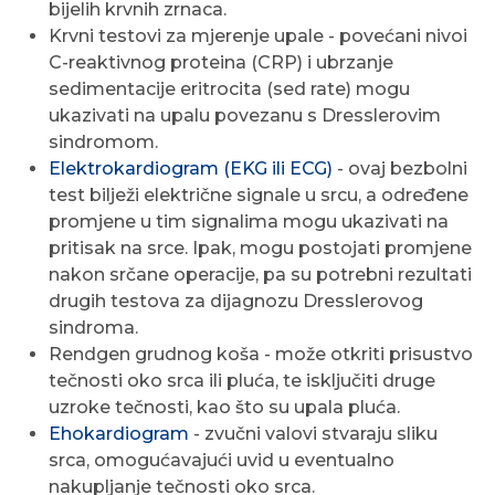
bijelih krvnih zrnaca.
Krvni testovi za mjerenje upale - povećani nivoi
C-reaktivnog proteina (CRP) i ubrzanje
sedimentacije eritrocita (sed rate) mogu
ukazivati na upalu povezanu s Dresslerovim
sindromom.
Elektrokardiogram (EKG ili ECG)
- ovaj bezbolni
test bilježi električne signale u srcu, a određene
promjene u tim signalima mogu ukazivati na
pritisak na srce. Ipak, mogu postojati promjene
nakon srčane operacije, pa su potrebni rezultati
drugih testova za dijagnozu Dresslerovog
sindroma.
Rendgen grudnog koša - može otkriti prisustvo
tečnosti oko srca ili pluća, te isključiti druge
uzroke tečnosti, kao što su upala pluća.
Ehokardiogram
- zvučni valovi stvaraju sliku
srca, omogućavajući uvid u eventualno
nakupljanje tečnosti oko srca.