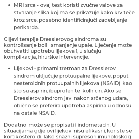
MRI srca - ovaj test koristi zvučne valove za
stvaranje slika kojima se prikazuje kako krv teče
kroz srce, posebno identificirajući zadebljanje
perikarda.
Ciljevi terapije Dresslerovog sindroma su
kontrolisanje boli i smanjenje upale. Liječenje može
obuhvatiti upotrebu lijekova i, u slučaju
komplikacija, hirurške intervencije.
Lijekovi - primarni tretman za Dresslerov
sindrom uključuje protuupalne lijekove, poput
nesteroidnih protuupalnih lijekova (NSAID), kao
što su aspirin, ibuprofen te kolhicin. Ako se
Dresslerov sindrom javi nakon srčanog udara,
obično se preferira upotreba aspirina u odnosu
na ostale NSAID.
Dodatno, može se propisati i indometacin. U
situacijama gdje ovi lijekovi nisu efikasni, koriste se
kortikosteroidi. Iako snažni supresori imunološkog