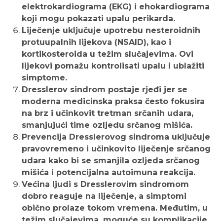
elektrokardiograma (EKG) i ehokardiograma
koji mogu pokazati upalu perikarda.
Liječenje uključuje upotrebu nesteroidnih
protuupalnih lijekova (NSAID), kao i
kortikosteroida u težim slučajevima. Ovi
lijekovi pomažu kontrolisati upalu i ublažiti
simptome.
Dresslerov sindrom postaje rjeđi jer se
moderna medicinska praksa često fokusira
na brz i učinkovit tretman srčanih udara,
smanjujući time ozljedu srčanog mišića.
Prevencija Dresslerovog sindroma uključuje
pravovremeno i učinkovito liječenje srčanog
udara kako bi se smanjila ozljeda srčanog
mišića i potencijalna autoimuna reakcija.
Većina ljudi s Dresslerovim sindromom
dobro reaguje na liječenje, a simptomi
obično prolaze tokom vremena. Međutim, u
težim slučajevima, moguće su komplikacije