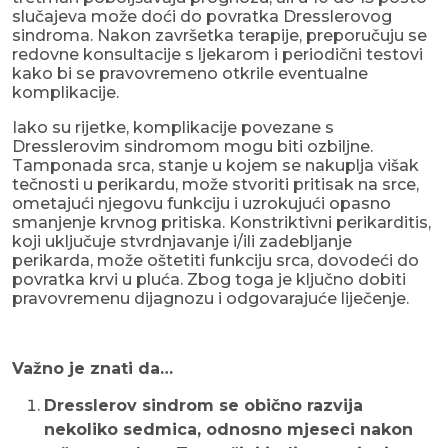
slučajeva može doći do povratka Dresslerovog
sindroma. Nakon završetka terapije, preporučuju se
redovne konsultacije s ljekarom i periodični testovi
kako bi se pravovremeno otkrile eventualne
komplikacije.
Iako su rijetke, komplikacije povezane s
Dresslerovim sindromom mogu biti ozbiljne.
Tamponada srca, stanje u kojem se nakuplja višak
tečnosti u perikardu, može stvoriti pritisak na srce,
ometajući njegovu funkciju i uzrokujući opasno
smanjenje krvnog pritiska. Konstriktivni perikarditis,
koji uključuje stvrdnjavanje i/ili zadebljanje
perikarda, može oštetiti funkciju srca, dovodeći do
povratka krvi u pluća. Zbog toga je ključno dobiti
pravovremenu dijagnozu i odgovarajuće liječenje.
Važno je znati da…
Dresslerov sindrom se obično razvija
nekoliko sedmica, odnosno mjeseci nakon