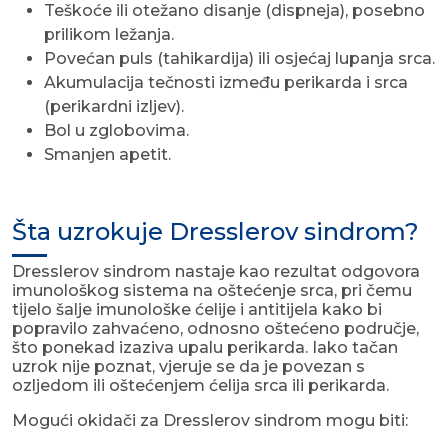
Teškoće ili otežano disanje (dispneja), posebno
prilikom ležanja.
Povećan puls (tahikardija) ili osjećaj lupanja srca.
Akumulacija tečnosti između perikarda i srca
(perikardni izljev).
Bol u zglobovima.
Smanjen apetit.
Šta uzrokuje Dresslerov sindrom?
Dresslerov sindrom nastaje kao rezultat odgovora
imunološkog sistema na oštećenje srca, pri čemu
tijelo šalje imunološke ćelije i antitijela kako bi
popravilo zahvaćeno, odnosno oštećeno područje,
što ponekad izaziva upalu perikarda. Iako tačan
uzrok nije poznat, vjeruje se da je povezan s
ozljedom ili oštećenjem ćelija srca ili perikarda.
Mogući okidači za Dresslerov sindrom mogu biti: