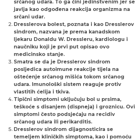
srčanog udara. To ga čini jedinstvenim jer se
javlja kao odgođena reakcija organizma na
srčani udar.
Dresslerova bolest, poznata i kao Dresslerov
sindrom, nazvana je prema kanadskom
ljekaru Donaldu W. Dressleru, kardiologu i
naučniku koji je prvi put opisao ovo
medicinsko stanje.
Smatra se da je Dresslerov sindrom
posljedica autoimune reakcije tijela na
oštećenje srčanog mišića tokom srčanog
udara. Imunološki sistem reaguje protiv
vlastitih ćelija i tkiva.
Tipični simptomi uključuju bol u prsima,
teškoće s disanjem (dispneja) i groznicu. Ovi
simptomi često podsjećaju na recidiv
srčanog udara ili perikarditis.
Dresslerov sindrom dijagnosticira se
temeljem kliničkih simptoma, kao i pomoću