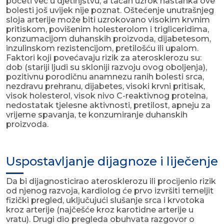
početi već u djetinjstvu, a tačan uzrok nastanka ove
bolesti još uvijek nije poznat. Oštećenje unutrašnjeg
sloja arterije može biti uzrokovano visokim krvnim
pritiskom, povišenim holesterolom i trigliceridima,
konzumacijom duhanskih proizvoda, dijabetesom,
inzulinskom rezistencijom, pretilošću ili upalom.
Faktori koji povećavaju rizik za aterosklerozu su:
dob (stariji ljudi su skloniji razvoju ovog oboljenja),
pozitivnu porodičnu anamnezu ranih bolesti srca,
nezdravu prehranu, dijabetes, visoki krvni pritisak,
visok holesterol, visok nivo C-reaktivnog proteina,
nedostatak tjelesne aktivnosti, pretilost, apneju za
vrijeme spavanja, te konzumiranje duhanskih
proizvoda.
Uspostavljanje dijagnoze i liječenje
Da bi dijagnosticirao aterosklerozu ili procijenio rizik
od njenog razvoja, kardiolog će prvo izvršiti temeljit
fizički pregled, uključujući slušanje srca i krvotoka
kroz arterije (najčešće kroz karotidne arterije u
vratu). Drugi dio pregleda obuhvata razgovor o