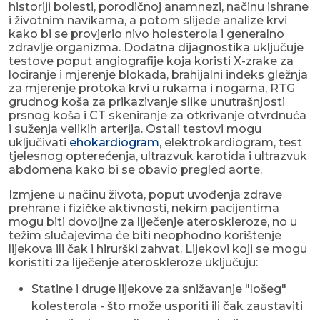
historiji bolesti, porodičnoj anamnezi, načinu ishrane
i životnim navikama, a potom slijede analize krvi
kako bi se provjerio nivo holesterola i generalno
zdravlje organizma. Dodatna dijagnostika uključuje
testove poput angiografije koja koristi X-zrake za
lociranje i mjerenje blokada, brahijalni indeks gležnja
za mjerenje protoka krvi u rukama i nogama, RTG
grudnog koša za prikazivanje slike unutrašnjosti
prsnog koša i CT skeniranje za otkrivanje otvrdnuća
i suženja velikih arterija. Ostali testovi mogu
uključivati
ehokardiogram
, elektrokardiogram, test
tjelesnog opterećenja, ultrazvuk karotida i ultrazvuk
abdomena kako bi se obavio pregled aorte.
Izmjene u načinu života, poput uvođenja zdrave
prehrane i fizičke aktivnosti, nekim pacijentima
mogu biti dovoljne za liječenje ateroskleroze, no u
težim slučajevima će biti neophodno korištenje
lijekova ili čak i hirurški zahvat. Lijekovi koji se mogu
koristiti za liječenje ateroskleroze uključuju:
Statine i druge lijekove za snižavanje "lošeg"
kolesterola - što može usporiti ili čak zaustaviti