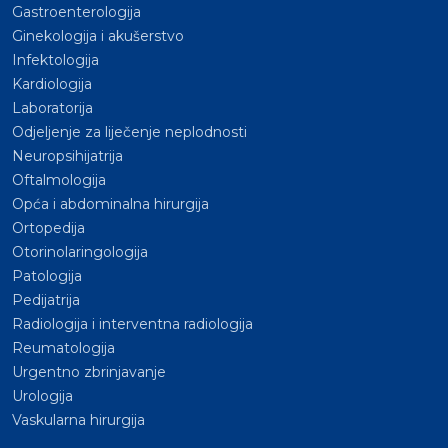
Gastroenterologija
Ginekologija i akušerstvo
Infektologija
Kardiologija
Laboratorija
Odjeljenje za liječenje neplodnosti
Neuropsihijatrija
Oftalmologija
Opća i abdominalna hirurgija
Ortopedija
Otorinolaringologija
Patologija
Pedijatrija
Radiologija i interventna radiologija
Reumatologija
Urgentno zbrinjavanje
Urologija
Vaskularna hirurgija