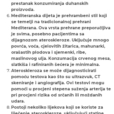
prestanak konzumiranja duhanskih
proizvoda.
Mediteranska dijeta je prehrambeni stil koji
se temelji na tradicionalnoj prehrani
Mediterana. Ova vrsta prehrane preporučljiva
je svima, posebno pacijentima sa
dijagnozom ateroskleroze. Uključuje mnogo
povrća, voća, cjelovitih žitarica, mahunarki,
orašastih plodova i sjemenki, ribe,
maslinovog ulja. Konzumacija crvenog mesa,
slatkiša i rafiniranih šećera je minimalna.
Ateroskleroza se može dijagnosticirati
pomoću testova kao što su ultrazvuk, CT
skeniranje i angiografija. Ovi testovi mogu
pomoći u procjeni stepena suženja arterija te
pri procjeni rizika od srčanih ili moždanih
udara.
Postoji nekoliko lijekova koji se koriste za
liječenje ateroskleroze, uključujući statine,