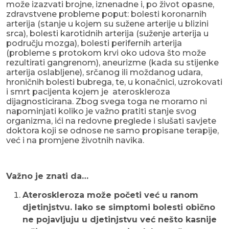
može izazvati brojne, iznenadne i, po život opasne,
zdravstvene probleme poput: bolesti koronarnih
arterija (stanje u kojem su sužene arterije u blizini
srca), bolesti karotidnih arterija (suženje arterija u
području mozga), bolesti perifernih arterija
(probleme s protokom krvi oko udova što može
rezultirati gangrenom), aneurizme (kada su stijenke
arterija oslabljene), srčanog ili moždanog udara,
hroničnih bolesti bubrega, te, u konačnici, uzrokovati
i smrt pacijenta kojem je ateroskleroza
dijagnosticirana. Zbog svega toga ne moramo ni
napominjati koliko je važno pratiti stanje svog
organizma, ići na redovne preglede i slušati savjete
doktora koji se odnose ne samo propisane terapije,
već i na promjene životnih navika.
Važno je znati da…
Ateroskleroza može početi već u ranom
djetinjstvu. Iako se simptomi bolesti obično
ne pojavljuju u djetinjstvu već nešto kasnije