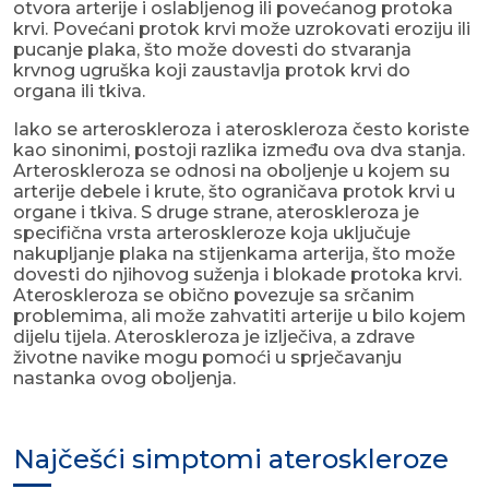
otvora arterije i oslabljenog ili povećanog protoka
krvi. Povećani protok krvi može uzrokovati eroziju ili
pucanje plaka, što može dovesti do stvaranja
krvnog ugruška koji zaustavlja protok krvi do
organa ili tkiva.
Iako se arteroskleroza i ateroskleroza često koriste
kao sinonimi, postoji razlika između ova dva stanja.
Arteroskleroza se odnosi na oboljenje u kojem su
arterije debele i krute, što ograničava protok krvi u
organe i tkiva. S druge strane, ateroskleroza je
specifična vrsta arteroskleroze koja uključuje
nakupljanje plaka na stijenkama arterija, što može
dovesti do njihovog suženja i blokade protoka krvi.
Ateroskleroza se obično povezuje sa srčanim
problemima, ali može zahvatiti arterije u bilo kojem
dijelu tijela. Ateroskleroza je izlječiva, a zdrave
životne navike mogu pomoći u sprječavanju
nastanka ovog oboljenja.
Najčešći simptomi ateroskleroze