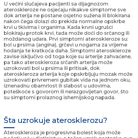
U većini slučajeva pacijenti sa dijagnozom
ateroskleroze ne osjećaju nikakve simptome sve
dok arterija ne postane osjetno sužena ili blokirana
nakon čega dolazi do prekida normalne opskrbe
krvi u tkivima i organima. Kada krvni ugrušci
blokiraju protok krvi, tada može doći do srčanog ili
moždanog udara. Prvi simptomi ateroskleroze su:
bol u prsima (angina), grčevi u nogama za vrijeme
hodanja te kratkoća daha. Simptomi ateroskleroze
zavise isključivo od toga koje su arterije zahvaćene,
pa tako ateroskleroza srčanih arterija može
uzrokovati bol u prsima ili pritisak, dok
ateroskleroza arterija koje opskrbljuju mozak može
uzrokovati privremeni gubitak vida na jednom oku,
iznenadnu obamrlost ili slabost u udovima,
poteškoće s govorom ili nerazgovijetan govor, što
su simptomi prolaznog ishemijskog napada.
Šta uzrokuje aterosklerozu?
Ateroskleroza je progresivna bolest koja može