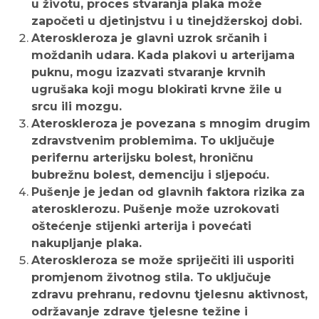
u životu, proces stvaranja plaka može
započeti u djetinjstvu i u tinejdžerskoj dobi.
Ateroskleroza je glavni uzrok srčanih i
moždanih udara. Kada plakovi u arterijama
puknu, mogu izazvati stvaranje krvnih
ugrušaka koji mogu blokirati krvne žile u
srcu ili mozgu.
Ateroskleroza je povezana s mnogim drugim
zdravstvenim problemima. To uključuje
perifernu arterijsku bolest, hroničnu
bubrežnu bolest, demenciju i sljepoću.
Pušenje je jedan od glavnih faktora rizika za
aterosklerozu. Pušenje može uzrokovati
oštećenje stijenki arterija i povećati
nakupljanje plaka.
Ateroskleroza se može spriječiti ili usporiti
promjenom životnog stila. To uključuje
zdravu prehranu, redovnu tjelesnu aktivnost,
održavanje zdrave tjelesne težine i