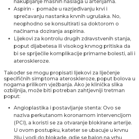
nakupljanje masnih naslaga u arterijama.
Aspirin - pomaže u razrjeđivanju krvi i
sprečavanju nastanka krvnih ugrušaka. No,
neophodno se konsultirati sa doktorom o
načinama doziranja aspirina.
Lijekovi za kontrolu drugih zdravstvenih stanja,
poput dijabetesa ili visokog krvnog pritiska da
bi se spriječile komplikacije primarne bolesti, ali i
ateroskleroze.
Također se mogu propisati lijekovi za liječenje
specifičnih simptoma ateroskleroze, poput bolova u
nogama prilikom vježbanja. Ako je klinička slika
ozbiljnija, može biti potreban zahtjevniji tretman
poput:
Angioplastika i postavljanje stenta: Ovo se
naziva perkutanom koronarnom intervencijom
(PCI), a koristi se za otvaranje blokirane arterije.
U ovom postupku, kateter se ubacuje u krvnu
žilu i vodi do blokade, gdje se balon na vrhu