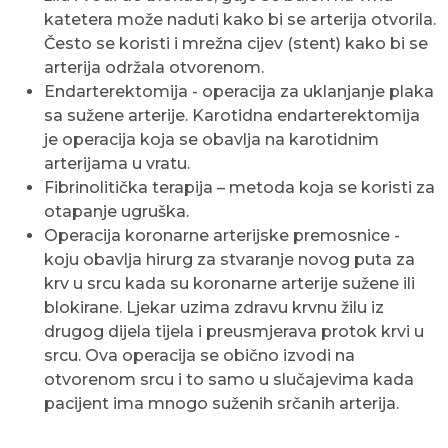
katetera može naduti kako bi se arterija otvorila.
Često se koristi i mrežna cijev (stent) kako bi se
arterija održala otvorenom.
Endarterektomija - operacija za uklanjanje plaka
sa sužene arterije. Karotidna endarterektomija
je operacija koja se obavlja na karotidnim
arterijama u vratu.
Fibrinolitička terapija – metoda koja se koristi za
otapanje ugruška.
Operacija koronarne arterijske premosnice -
koju obavlja hirurg za stvaranje novog puta za
krv u srcu kada su koronarne arterije sužene ili
blokirane. Ljekar uzima zdravu krvnu žilu iz
drugog dijela tijela i preusmjerava protok krvi u
srcu. Ova operacija se obično izvodi na
otvorenom srcu i to samo u slučajevima kada
pacijent ima mnogo suženih srčanih arterija.