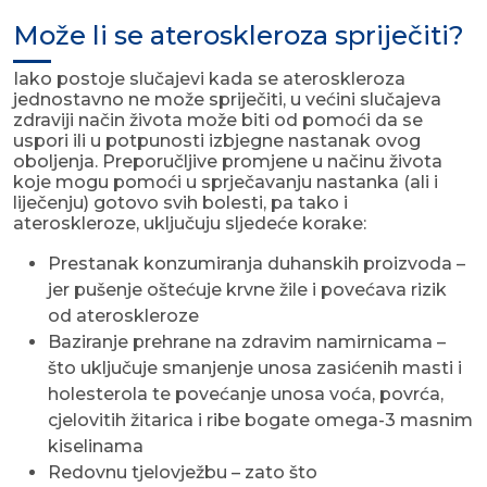
Može li se ateroskleroza spriječiti?
Iako postoje slučajevi kada se ateroskleroza
jednostavno ne može spriječiti, u većini slučajeva
zdraviji način života može biti od pomoći da se
uspori ili u potpunosti izbjegne nastanak ovog
oboljenja. Preporučljive promjene u načinu života
koje mogu pomoći u sprječavanju nastanka (ali i
liječenju) gotovo svih bolesti, pa tako i
ateroskleroze, uključuju sljedeće korake:
Prestanak konzumiranja duhanskih proizvoda –
jer pušenje oštećuje krvne žile i povećava rizik
od ateroskleroze
Baziranje prehrane na zdravim namirnicama –
što uključuje smanjenje unosa zasićenih masti i
holesterola te povećanje unosa voća, povrća,
cjelovitih žitarica i ribe bogate omega-3 masnim
kiselinama
Redovnu tjelovježbu – zato što