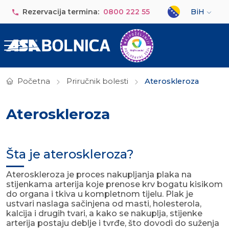
Skip to main content
Select your lan
Rezervacija termina:
0800 222 55
BiH
Početna
Priručnik bolesti
Ateroskleroza
Ateroskleroza
Šta je ateroskleroza?
Ateroskleroza je proces nakupljanja plaka na
stijenkama arterija koje prenose krv bogatu kisikom
do organa i tkiva u kompletnom tijelu. Plak je
ustvari naslaga sačinjena od masti, holesterola,
kalcija i drugih tvari, a kako se nakuplja, stijenke
arterija postaju deblje i tvrđe, što dovodi do suženja