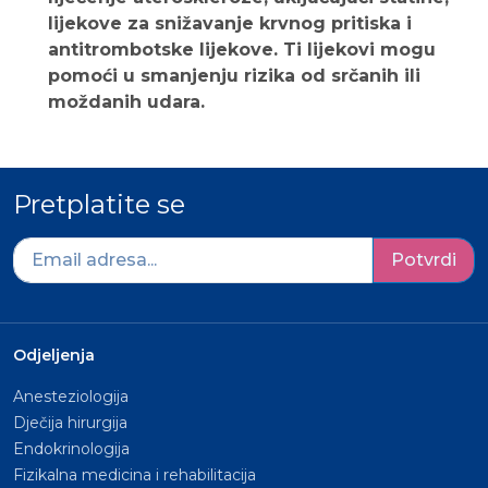
lijekove za snižavanje krvnog pritiska i
antitrombotske lijekove. Ti lijekovi mogu
pomoći u smanjenju rizika od srčanih ili
moždanih udara.
Pretplatite se
Potvrdi
Odjeljenja
Anesteziologija
Dječija hirurgija
Endokrinologija
Fizikalna medicina i rehabilitacija