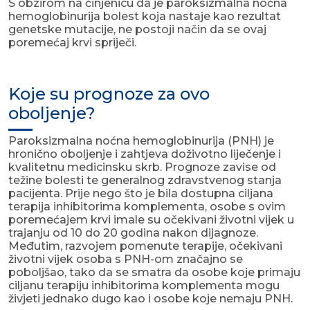
S obzirom na činjenicu da je paroksizmalna noćna
hemoglobinurija bolest koja nastaje kao rezultat
genetske mutacije, ne postoji način da se ovaj
poremećaj krvi spriječi.
Koje su prognoze za ovo
oboljenje?
Paroksizmalna noćna hemoglobinurija (PNH) je
hronično oboljenje i zahtjeva doživotno liječenje i
kvalitetnu medicinsku skrb. Prognoze zavise od
težine bolesti te generalnog zdravstvenog stanja
pacijenta. Prije nego što je bila dostupna ciljana
terapija inhibitorima komplementa, osobe s ovim
poremećajem krvi imale su očekivani životni vijek u
trajanju od 10 do 20 godina nakon dijagnoze.
Međutim, razvojem pomenute terapije, očekivani
životni vijek osoba s PNH-om značajno se
poboljšao, tako da se smatra da osobe koje primaju
ciljanu terapiju inhibitorima komplementa mogu
živjeti jednako dugo kao i osobe koje nemaju PNH.