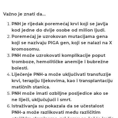
Važno je znati da…
PNH je rijedak poremećaj krvi koji se javlja
kod jedne do dvije osobe od milion ljudi.
Poremećaj je uzrokovan mutacijama gena
koji se nazivaju PIGA gen, koji se nalazi na X
kromosomu.
PNH može uzrokovati komplikacije poput
tromboze, hemolitičke anemije i bubrežne
bolesti.
Liječenje PNH-a može uključivati transfuzije
krvi, terapiju lijekovima, kao i transplantaciju
matičnih stanica.
PNH može imati ozbiljne posljedice ako se
ne liječi, uključujući i smrt.
Istraživanja su pokazala da se učestalost
PNH-a može razlikovati među različitim