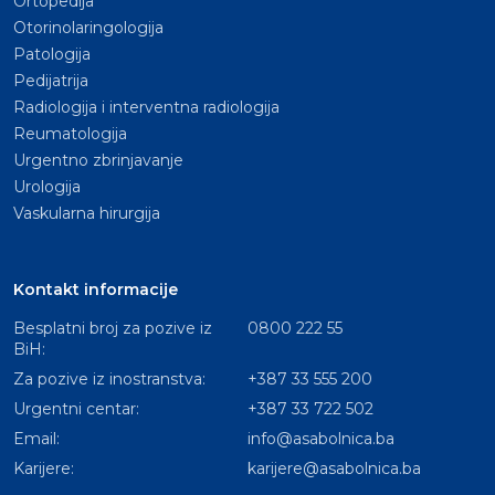
Ortopedija
Otorinolaringologija
Patologija
Pedijatrija
Radiologija i interventna radiologija
Reumatologija
Urgentno zbrinjavanje
Urologija
Vaskularna hirurgija
Kontakt informacije
Besplatni broj za pozive iz
0800 222 55
BiH:
Za pozive iz inostranstva:
+387 33 555 200
Urgentni centar:
+387 33 722 502
Email:
info@asabolnica.ba
Karijere:
karijere@asabolnica.ba