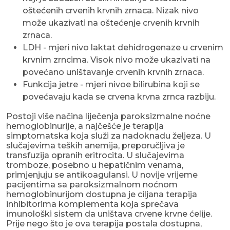
oštećenih crvenih krvnih zrnaca. Nizak nivo
može ukazivati na oštećenje crvenih krvnih
zrnaca.
LDH - mjeri nivo laktat dehidrogenaze u crvenim
krvnim zrncima. Visok nivo može ukazivati na
povećano uništavanje crvenih krvnih zrnaca.
Funkcija jetre - mjeri nivoe bilirubina koji se
povećavaju kada se crvena krvna zrnca razbiju.
Postoji više načina liječenja paroksizmalne noćne
hemoglobinurije, a najčešće je terapija
simptomatska koja služi za nadoknadu željeza. U
slučajevima teških anemija, preporučljiva je
transfuzija opranih eritrocita. U slučajevima
tromboze, posebno u hepatičnim venama,
primjenjuju se antikoagulansi. U novije vrijeme
pacijentima sa paroksizmalnom noćnom
hemoglobinurijom dostupna je ciljana terapija
inhibitorima komplementa koja sprečava
imunološki sistem da uništava crvene krvne ćelije.
Prije nego što je ova terapija postala dostupna,