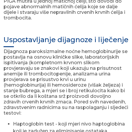
PIGA mutira u jednoj matičnoj ćeliji, što dovodi do
pojave abnormalnih matičnih ćelija koje se dalje
dijele i stvaraju više nepravilnih crvenih krvnih ćelija i
trombocita.
Uspostavljanje dijagnoze i liječenje
Dijagnoza paroksizmalne noćne hemoglobinurije se
postavlja na osnovu kliničke slike, laboratorijskih
ispitivanja (kompletnom krvnom slikom
provjeravaju se znakovi koji ukazuju na prisutnost
anemije ili trombocitopenije, analizama urina
provjerava se prisustvo krvi u urinu
(hemoglobinurija) ili hemosideroze (višak željeza) i
stanje bubrega, a mjeri se i broj retikulocita kako bi
se otkrilo da li koštana srž proizvodi dovoljno
zdravih crvenih krvnih zrnaca. Pored svih navedenih,
zdravstvenim radnicima su na raspolaganju i sljedeći
testovi:
Haptoglobin test - koji mjeri nivo haptoglobina
koji je zadužen za eliminisanje ostataka