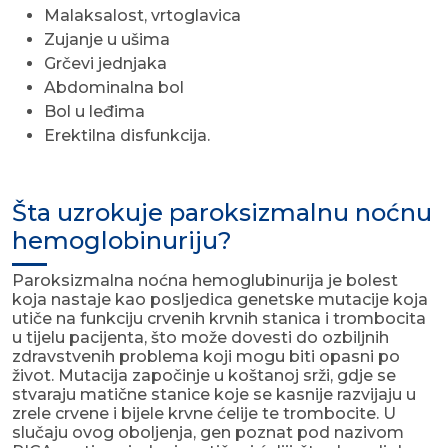
Malaksalost, vrtoglavica
Zujanje u ušima
Grčevi jednjaka
Abdominalna bol
Bol u leđima
Erektilna disfunkcija.
Šta uzrokuje paroksizmalnu noćnu
hemoglobinuriju?
Paroksizmalna noćna hemoglubinurija je bolest
koja nastaje kao posljedica genetske mutacije koja
utiče na funkciju crvenih krvnih stanica i trombocita
u tijelu pacijenta, što može dovesti do ozbiljnih
zdravstvenih problema koji mogu biti opasni po
život. Mutacija započinje u koštanoj srži, gdje se
stvaraju matične stanice koje se kasnije razvijaju u
zrele crvene i bijele krvne ćelije te trombocite. U
slučaju ovog oboljenja, gen poznat pod nazivom