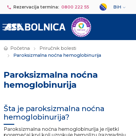
Skip to main content
Select your lan
Rezervacija termina:
0800 222 55
BiH
Početna
Priručnik bolesti
Paroksizmalna noćna hemoglobinurija
Paroksizmalna noćna
hemoglobinurija
Šta je paroksizmalna noćna
hemoglobinurija?
Paroksizmalna noćna hemoglobinurija je rijetki
poremećaj krvi koji uzrokuje hemolizu (razgradnju