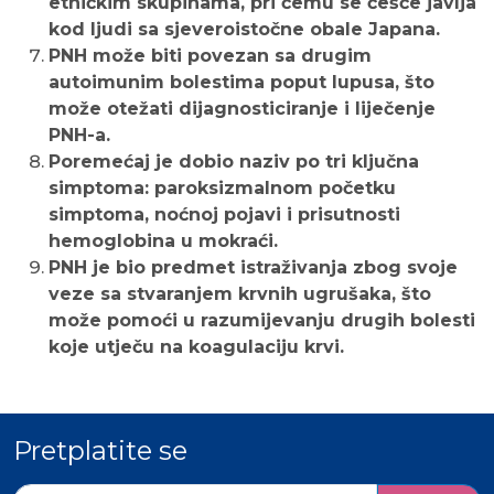
etničkim skupinama, pri čemu se češće javlja
kod ljudi sa sjeveroistočne obale Japana.
PNH može biti povezan sa drugim
autoimunim bolestima poput lupusa, što
može otežati dijagnosticiranje i liječenje
PNH-a.
Poremećaj je dobio naziv po tri ključna
simptoma: paroksizmalnom početku
simptoma, noćnoj pojavi i prisutnosti
hemoglobina u mokraći.
PNH je bio predmet istraživanja zbog svoje
veze sa stvaranjem krvnih ugrušaka, što
može pomoći u razumijevanju drugih bolesti
koje utječu na koagulaciju krvi.
Pretplatite se