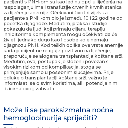
pacijenti s PNH-om su kao jedinu opciju liječenja na
raspolaganju imali transfuzije crvenih krvnih stanica
za liječenje anemije. Očekivani životni vijek za
pacijente s PNH-om bio je između 10 i 22 godine od
početka dijagnoze. Međutim, praksa i studije
pokazuju da ljudi koji primaju ciljanu terapiju
inhibitorima komplementa mogu očekivati da će
živjeti jednako dugo kao i osobe koje nemaju
dijagnozu PNH. Kod teških oblika ove vrste anemije
kada pacijent ne reaguje pozitivno na liječenje,
preporučuje se alogena transplantacija koštane srži.
Međutim, ovaj postupak je složen i povezan s
visokim rizikom od komplikacija, stoga se
primjenjuje samo u posebnim slučajevima. Prije
odluke o transplantaciji koštane srži, važno je
informisati se o svim koristima, ali i potencijalnim
rizicima ovog zahvata.
Može li se paroksizmalna noćna
hemoglobinurija spriječiti?