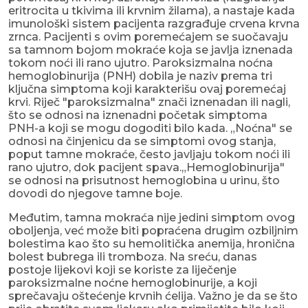
eritrocita u tkivima ili krvnim žilama), a nastaje kada
imunološki sistem pacijenta razgrađuje crvena krvna
zrnca. Pacijenti s ovim poremećajem se suočavaju
sa tamnom bojom mokraće koja se javlja iznenada
tokom noći ili rano ujutro. Paroksizmalna noćna
hemoglobinurija (PNH) dobila je naziv prema tri
ključna simptoma koji karakterišu ovaj poremećaj
krvi. Riječ "paroksizmalna" znači iznenadan ili nagli,
što se odnosi na iznenadni početak simptoma
PNH-a koji se mogu dogoditi bilo kada. „Noćna" se
odnosi na činjenicu da se simptomi ovog stanja,
poput tamne mokraće, često javljaju tokom noći ili
rano ujutro, dok pacijent spava.„Hemoglobinurija"
se odnosi na prisutnost hemoglobina u urinu, što
dovodi do njegove tamne boje.
Međutim, tamna mokraća nije jedini simptom ovog
oboljenja, već može biti popraćena drugim ozbiljnim
bolestima kao što su hemolitička anemija, hronična
bolest bubrega ili tromboza. Na sreću, danas
postoje lijekovi koji se koriste za liječenje
paroksizmalne noćne hemoglobinurije, a koji
sprečavaju oštećenje krvnih ćelija. Važno je da se što