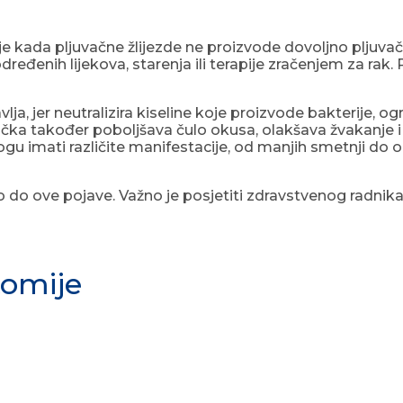
je kada pljuvačne žlijezde ne proizvode dovoljno pljuva
đenih lijekova, starenja ili terapije zračenjem za rak. 
a, jer neutralizira kiseline koje proizvode bakterije, ogr
vačka također poboljšava čulo okusa, olakšava žvakanje i 
 imati različite manifestacije, od manjih smetnji do ozbi
lo do ove pojave. Važno je posjetiti zdravstvenog radnika
tomije