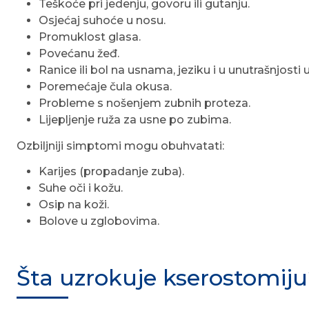
Teškoće pri jedenju, govoru ili gutanju.
Osjećaj suhoće u nosu.
Promuklost glasa.
Povećanu žeđ.
Ranice ili bol na usnama, jeziku i u unutrašnjosti 
Poremećaje čula okusa.
Probleme s nošenjem zubnih proteza.
Lijepljenje ruža za usne po zubima.
Ozbiljniji simptomi mogu obuhvatati:
Karijes (propadanje zuba).
Suhe oči i kožu.
Osip na koži.
Bolove u zglobovima.
Šta uzrokuje kserostomij