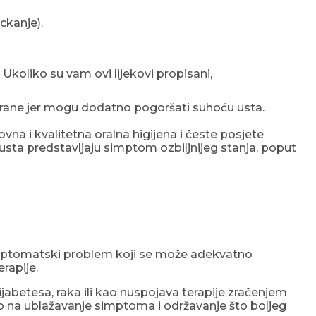
ckanje).
 Ukoliko su vam ovi lijekovi propisani,
nu hrane jer mogu dodatno pogoršati suhoću usta.
a i kvalitetna oralna higijena i česte posjete
 usta predstavljaju simptom ozbiljnijeg stanja, poput
 simptomatski problem koji se može adekvatno
rapije.
abetesa, raka ili kao nuspojava terapije zračenjem
reno na ublažavanje simptoma i održavanje što boljeg