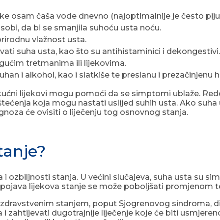
ke osam čaša vode dnevno (najoptimalnije je često piju
sobi, da bi se smanjila suhoću usta noću.
prirodnu vlažnost usta.
ati suha usta, kao što su antihistaminici i dekongestivi.
ućim tretmanima ili lijekovima.
duhan i alkohol, kao i slatkiše te preslanu i prezačinje
ućni lijekovi mogu pomoći da se simptomi ublaže. Redovn
štećenja koja mogu nastati uslijed suhih usta. Ako suha
noza će ovisiti o liječenju tog osnovnog stanja.
stanje?
i ozbiljnosti stanja. U većini slučajeva, suha usta su
 nuspojava lijekova stanje se može poboljšati promjenom te
zdravstvenim stanjem, poput Sjogrenovog sindroma, dij
 i zahtijevati dugotrajnije liječenje koje će biti usmje