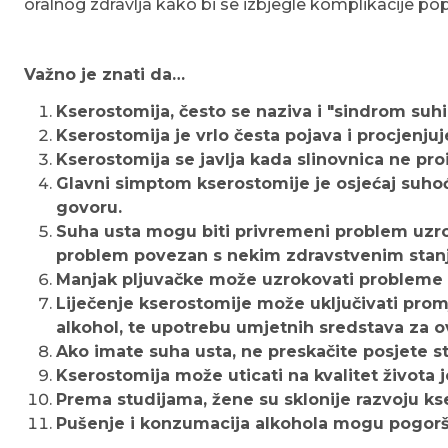
oralnog zdravlja kako bi se izbjegle komplikacije popu
Važno je znati da…
Kserostomija, često se naziva i "sindrom suhi
Kserostomija je vrlo česta pojava i procjenju
Kserostomija se javlja kada slinovnica ne proi
Glavni simptom kserostomije je osjećaj suhoć
govoru.
Suha usta mogu biti privremeni problem uzrok
problem povezan s nekim zdravstvenim stanji
Manjak pljuvačke može uzrokovati probleme s o
Liječenje kserostomije može uključivati pro
alkohol, te upotrebu umjetnih sredstava za ov
Ako imate suha usta, ne preskačite posjete sto
Kserostomija može uticati na kvalitet života
Prema studijama, žene su sklonije razvoju ks
Pušenje i konzumacija alkohola mogu pogorša