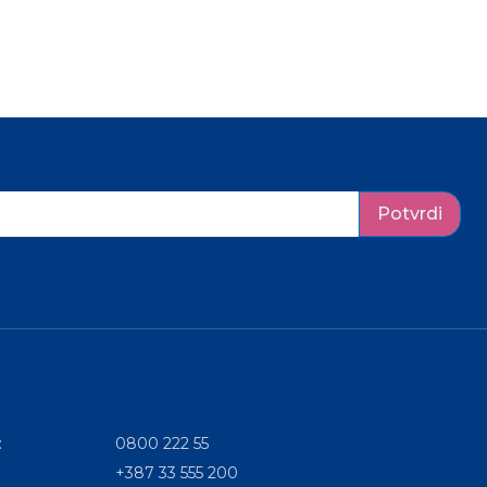
Potvrdi
:
0800 222 55
+387 33 555 200