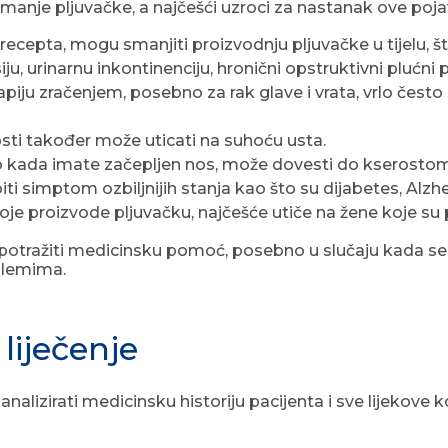
manje pljuvačke, a najčešći uzroci za nastanak ove poja
z recepta, mogu smanjiti proizvodnju pljuvačke u tijelu, 
ju, urinarnu inkontinenciju, hronični opstruktivni plućni po
rapiju zračenjem, posebno za rak glave i vrata, vrlo če
sti također može uticati na suhoću usta.
o kada imate začepljen nos, može dovesti do kserostom
i simptom ozbiljnijih stanja kao što su dijabetes, Alz
oje proizvode pljuvačku, najčešće utiče na žene koje s
tražiti medicinsku pomoć, posebno u slučaju kada se s
blemima.
 liječenje
nalizirati medicinsku historiju pacijenta i sve lijekove ko