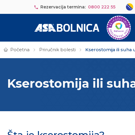
Skip to main content
Sele
Rezervacija termina:
0800 222 55
Početna
Priručnik bolesti
Kserostomija ili suha 
Kserostomija ili suh
Šta je kserostomija?