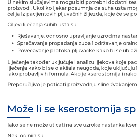
U nekim slučajevima mogu biti potrebni dodatni testov
proizvodi. Ukoliko ljekar posumnja da suha usta mo
ćelija iz pacijentovih pljuvačnih žlijezda, koje će se p
Ciljevi liječenja suhih usta su:
Rješavanje, odnosno upravljanje uzrocima nastan
Sprečavanje propadanja zuba i održavanje oralno
Povećavanje protoka pljuvačke kako bi se ublaži
Liječenje također uključuje i analizu lijekova koje pa
liječenja kako bi se olakšala neugoda, koje uključuju 
lako probavljivih formula. Ako je kserostomija i nako
Preporučljivo je poticati proizvodnju sline žvakanjem i
Može li se kserostomija spr
Iako se ne može uticati na sve uzroke nastanka kse
Neki od njih su: