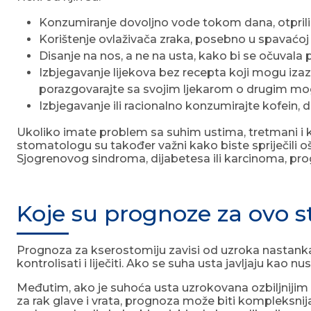
Konzumiranje dovoljno vode tokom dana, otprili
Korištenje ovlaživača zraka, posebno u spavaćoj 
Disanje na nos, a ne na usta, kako bi se očuvala 
Izbjegavanje lijekova bez recepta koji mogu izazv
porazgovarajte sa svojim ljekarom o drugim mog
Izbjegavanje ili racionalno konzumirajte kofein, 
Ukoliko imate problem sa suhim ustima, tretmani i k
stomatologu su također važni kako biste spriječili o
Sjogrenovog sindroma, dijabetesa ili karcinoma, prog
Koje su prognoze za ovo 
Prognoza za kserostomiju zavisi od uzroka nastanka 
kontrolisati i liječiti. Ako se suha usta javljaju kao
Međutim, ako je suhoća usta uzrokovana ozbiljnijim 
za rak glave i vrata, prognoza može biti kompleksnija