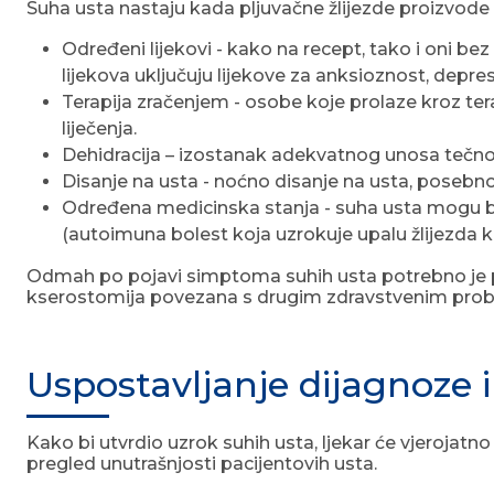
Suha usta nastaju kada pljuvačne žlijezde proizvode 
Određeni lijekovi - kako na recept, tako i oni be
lijekova uključuju lijekove za anksioznost, depresi
Terapija zračenjem - osobe koje prolaze kroz te
liječenja.
Dehidracija – izostanak adekvatnog unosa tečno
Disanje na usta - noćno disanje na usta, posebn
Određena medicinska stanja - suha usta mogu bit
(autoimuna bolest koja uzrokuje upalu žlijezda k
Odmah po pojavi simptoma suhih usta potrebno je po
kserostomija povezana s drugim zdravstvenim pro
Uspostavljanje dijagnoze i
Kako bi utvrdio uzrok suhih usta, ljekar će vjerojatno a
pregled unutrašnjosti pacijentovih usta.