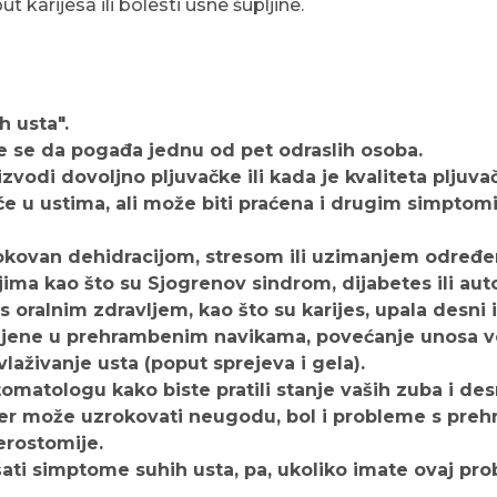
t karijesa ili bolesti usne šupljine.
h usta".
je se da pogađa jednu od pet odraslih osoba.
zvodi dovoljno pljuvačke ili kada je kvaliteta pljuv
e u ustima, ali može biti praćena i drugim simptomim
ovan dehidracijom, stresom ili uzimanjem određenih
ma kao što su Sjogrenov sindrom, dijabetes ili aut
ralnim zdravljem, kao što su karijes, upala desni i
mjene u prehrambenim navikama, povećanje unosa vod
laživanje usta (poput sprejeva i gela).
matologu kako biste pratili stanje vaših zuba i desni
 jer može uzrokovati neugodu, bol i probleme s pre
erostomije.
ti simptome suhih usta, pa, ukoliko imate ovaj pro