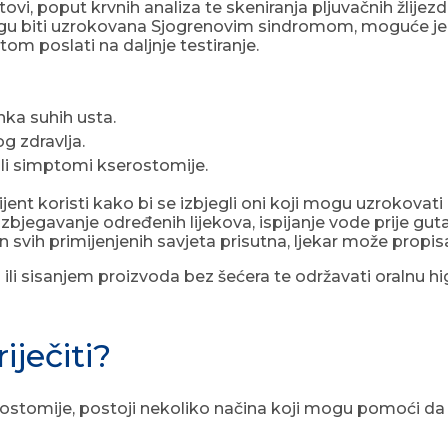
i, poput krvnih analiza te skeniranja pljuvačnih žlijezda
gu biti uzrokovana Sjogrenovim sindromom, moguće je d
otom poslati na daljnje testiranje.
ka suhih usta.
g zdravlja.
li simptomi kserostomije.
cijent koristi kako bi se izbjegli oni koji mogu uzrokova
izbjegavanje određenih lijekova, ispijanje vode prije gut
n svih primijenjenih savjeta prisutna, ljekar može propi
li sisanjem proizvoda bez šećera te održavati oralnu higij
iječiti?
rostomije, postoji nekoliko načina koji mogu pomoći da