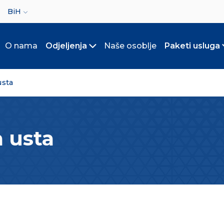
ct your language
BiH
O nama
Odjeljenja
Naše osoblje
Paketi usluga
Toggle submenu
usta
a usta