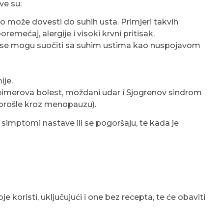
ve su:
što može dovesti do suhih usta. Primjeri takvih
remećaj, alergije i visoki krvni pritisak.
sto se mogu suočiti sa suhim ustima kao nuspojavom
ije.
heimerova bolest, moždani udar i Sjogrenov sindrom
u prošle kroz menopauzu).
imptomi nastave ili se pogoršaju, te kada je
je koristi, uključujući i one bez recepta, te će obaviti