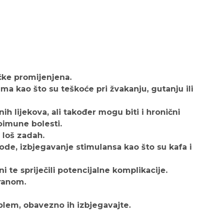
ačke promijenjena.
a kao što su teškoće pri žvakanju, gutanju ili
 lijekova, ali također mogu biti i hronični
oimune bolesti.
 loš zadah.
e, izbjegavanje stimulansa kao što su kafa i
 te spriječili potencijalne komplikacije.
hranom.
blem, obavezno ih izbjegavajte.