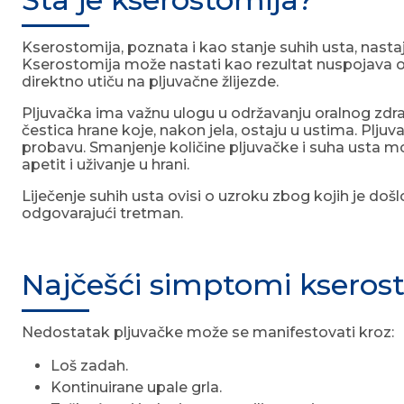
Kserostomija, poznata i kao stanje suhih usta, nasta
Kserostomija može nastati kao rezultat nuspojava odre
direktno utiču na pljuvačne žlijezde.
Pljuvačka ima važnu ulogu u održavanju oralnog zdravlj
čestica hrane koje, nakon jela, ostaju u ustima. Plju
probavu. Smanjenje količine pljuvačke i suha usta mogu
apetit i uživanje u hrani.
Liječenje suhih usta ovisi o uzroku zbog kojih je doš
odgovarajući tretman.
Najčešći simptomi kseros
Nedostatak pljuvačke može se manifestovati kroz:
Loš zadah.
Kontinuirane upale grla.