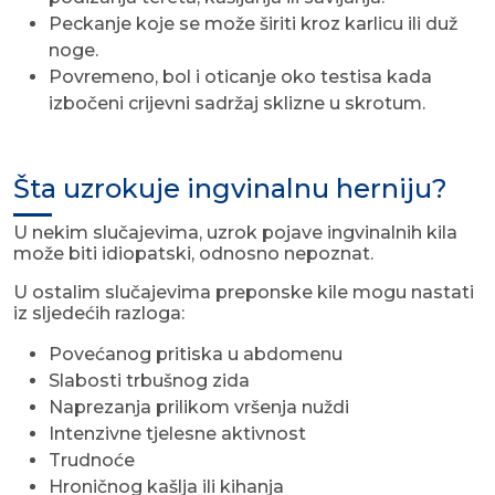
Peckanje koje se može širiti kroz karlicu ili duž
noge.
Povremeno, bol i oticanje oko testisa kada
izbočeni crijevni sadržaj sklizne u skrotum.
Šta uzrokuje ingvinalnu herniju?
U nekim slučajevima, uzrok pojave ingvinalnih kila
može biti idiopatski, odnosno nepoznat.
U ostalim slučajevima preponske kile mogu nastati
iz sljedećih razloga:
Povećanog pritiska u abdomenu
Slabosti trbušnog zida
Naprezanja prilikom vršenja nuždi
Intenzivne tjelesne aktivnost
Trudnoće
Hroničnog kašlja ili kihanja