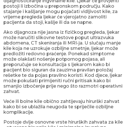
dijagnosticiranje ingvinalne kile. Ljekar će provjeriti
postoji li izbočina u preponskom području. Kako
stajanje i kašljanje mogu pojačati vidljivost kile, za
vrijeme pregleda ljekar će vjerojatno zamoliti
pacijenta da stoji, kašlje ili da se napne.
Ako dijagnoza nije jasna iz fizičkog pregleda, ljekar
može naručiti slikovne testove poput ultrazvuka
abdomena, CT skeniranja ili MRI-ja. U slučaju manje
kile koja ne uzrokuje ozbiljne smetnje, ljekar može
predložiti redovno praćenje. Ponekad simptome
može olakšati nošenje potpornog pojasa, ali
preporučuje se konsultacija s ljekarom kako bi
pacijent bio siguran da zauzima pravilan položaj
rešetke te da pojas pravilno koristi. Kod djece, ljekar
može pokušati primijeniti ručni pritisak kako bi
smanjio izbočenje prije nego što razmotri operativni
zahvat.
Veće ili bolne kile obično zahtijevaju hirurški zahvat
kako bi se ublažila neugoda te spriječile ozbiljne
komplikacije.
Postoje dvije osnovne vrste hirurških zahvata za kile