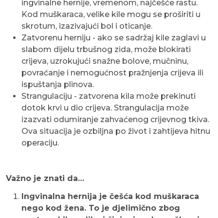
ingvinalne hernije, vremenom, najčešće rastu.
Kod muškaraca, velike kile mogu se proširiti u
skrotum, izazivajući bol i oticanje.
Zatvorenu herniju - ako se sadržaj kile zaglavi u
slabom dijelu trbušnog zida, može blokirati
crijeva, uzrokujući snažne bolove, mučninu,
povraćanje i nemogućnost pražnjenja crijeva ili
ispuštanja plinova.
Strangulaciju - zatvorena kila može prekinuti
dotok krvi u dio crijeva. Strangulacija može
izazvati odumiranje zahvaćenog crijevnog tkiva.
Ova situacija je ozbiljna po život i zahtijeva hitnu
operaciju.
Važno je znati da…
Ingvinalna hernija je češća kod muškaraca
nego kod žena. To je djelimično zbog