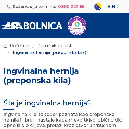
Skip to main content
Select your lan
Rezervacija termina:
0800 222 55
BiH
Početna
Priručnik bolesti
Ingvinalna hernija (preponska kila)
Ingvinalna hernija
(preponska kila)
Šta je ingvinalna hernija?
Ingvinalna kila, također poznata kao preponska
hernija ili bruh, nastaje kada meko tkivo, obično dio
opne ili dio crijeva, prolazi kroz otvor u trbušnom