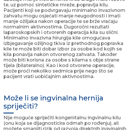
te, uz pomoć sintetičke mreže, popravlja kilu.
Pacijenti koji se podvrgavaju minimalno invazivnom
zahvatu mogu osjećati manje neugodnosti i imati
manje ožiljaka nakon operacije te se brže vraćaju
normalnim aktivnostima. Dugoročni rezultati
laparoskopskih i otvorenih operacija kila su slični.
Minimalno invazivna hirurgija kile omogućava
izbjegavanje ožiljnog tkiva iz prethodnog popravka
kile te može biti dobar izbor za osobe kod kojih se
kila ponavlja nakon otvorenog zahvata. Također
može biti korisna za osobe s kilama s obje strane
tijela (bilateralno). Kao i kod otvorene operacije,
može proći nekoliko sedmica prije nego što se
pacijent vrati uobičajnim aktivnostima.
Može li se ingvinalna hernija
spriječiti?
Nije moguće spriječiti kongenitalnu ingvinalnu kilu
(onu koja se dijagnosticira odmah po rođenju), ali
možete smanjiti rizik od razvoja direktnih ingvinalnih