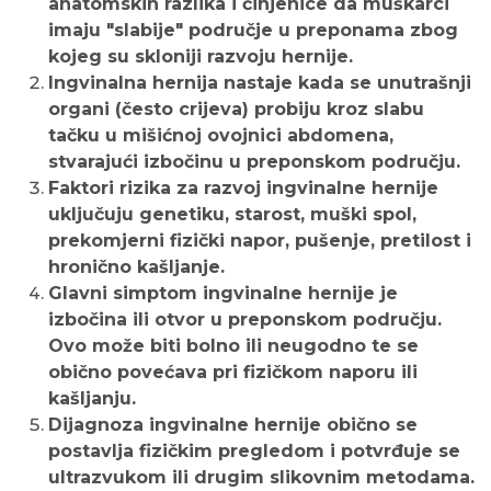
anatomskih razlika i činjenice da muškarci
imaju "slabije" područje u preponama zbog
kojeg su skloniji razvoju hernije.
Ingvinalna hernija nastaje kada se unutrašnji
organi (često crijeva) probiju kroz slabu
tačku u mišićnoj ovojnici abdomena,
stvarajući izbočinu u preponskom području.
Faktori rizika za razvoj ingvinalne hernije
uključuju genetiku, starost, muški spol,
prekomjerni fizički napor, pušenje, pretilost i
hronično kašljanje.
Glavni simptom ingvinalne hernije je
izbočina ili otvor u preponskom području.
Ovo može biti bolno ili neugodno te se
obično povećava pri fizičkom naporu ili
kašljanju.
Dijagnoza ingvinalne hernije obično se
postavlja fizičkim pregledom i potvrđuje se
ultrazvukom ili drugim slikovnim metodama.