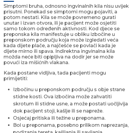
Simptomi bruha, odnosno ingvinalnih kila nisu uvijek
prisutni. Ponekad se simptomi mogu pojaviti, a
potom nestati. Kila se može povremeno gurati
unutar i izvan otvora, ili je pacijent može osjetiti
samo tokom određenih aktivnosti. Kod djece se
preponska kila manifestuje u obliku izbočine u
preponskom području koja može izgledati veća
kada dijete plače, a najčešće se povlači kada je
dijete mirno ili spava. Indirektna ingvinalna kila
možda neće biti opipljiva na dodir jer se može
povući iza mišićnih vlakana.
Kada postane vidljiva, tada pacijenti mogu
primijetiti:
Izbočinu u preponskom području s obje strane
stidne kosti. Ova izbočina može zahvatiti
skrotum ili stidne usne, a može postati uočljivija
dok pacijent stoji, kašlje ili se napreže.
Osjećaj pritiska ili težine u preponama.
Bol u preponama, posebno prilikom naprezanja,
podizanja tereta, kašljanja ili savijanja.