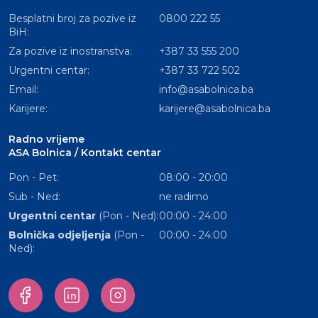
Besplatni broj za pozive iz
0800 222 55
BiH:
Za pozive iz inostranstva:
+387 33 555 200
Urgentni centar:
+387 33 722 502
Email:
info@asabolnica.ba
Karijere:
karijere@asabolnica.ba
Radno vrijeme
ASA Bolnica / Kontakt centar
Pon - Pet:
08:00 - 20:00
Sub - Ned:
ne radimo
Urgentni centar
(Pon - Ned):
00:00 - 24:00
Bolnička odjeljenja
(Pon -
00:00 - 24:00
Ned):