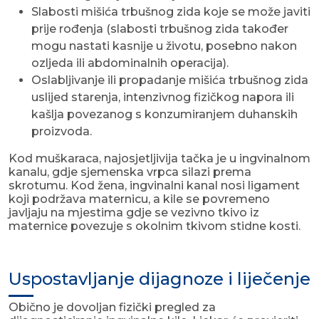
Slabosti mišića trbušnog zida koje se može javiti
prije rođenja (slabosti trbušnog zida također
mogu nastati kasnije u životu, posebno nakon
ozljeda ili abdominalnih operacija).
Oslabljivanje ili propadanje mišića trbušnog zida
uslijed starenja, intenzivnog fizičkog napora ili
kašlja povezanog s konzumiranjem duhanskih
proizvoda.
Kod muškaraca, najosjetljivija tačka je u ingvinalnom
kanalu, gdje sjemenska vrpca silazi prema
skrotumu. Kod žena, ingvinalni kanal nosi ligament
koji podržava maternicu, a kile se povremeno
javljaju na mjestima gdje se vezivno tkivo iz
maternice povezuje s okolnim tkivom stidne kosti.
Uspostavljanje dijagnoze i liječenje
Obično je dovoljan fizički pregled za