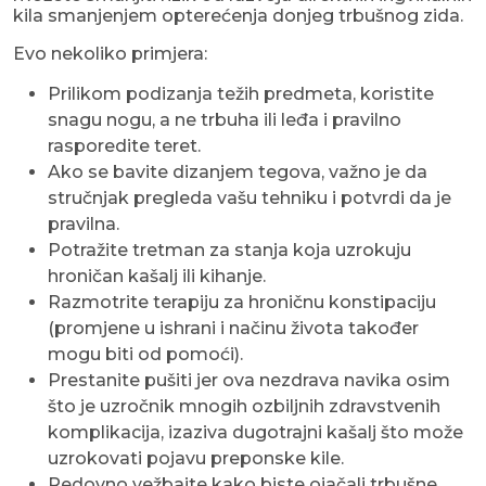
kila smanjenjem opterećenja donjeg trbušnog zida.
Evo nekoliko primjera:
Prilikom podizanja težih predmeta, koristite
snagu nogu, a ne trbuha ili leđa i pravilno
rasporedite teret.
Ako se bavite dizanjem tegova, važno je da
stručnjak pregleda vašu tehniku i potvrdi da je
pravilna.
Potražite tretman za stanja koja uzrokuju
hroničan kašalj ili kihanje.
Razmotrite terapiju za hroničnu konstipaciju
(promjene u ishrani i načinu života također
mogu biti od pomoći).
Prestanite pušiti jer ova nezdrava navika osim
što je uzročnik mnogih ozbiljnih zdravstvenih
komplikacija, izaziva dugotrajni kašalj što može
uzrokovati pojavu preponske kile.
Redovno vežbajte kako biste ojačali trbušne