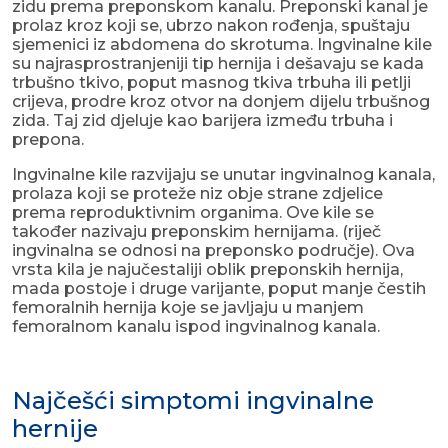
zidu prema preponskom kanalu. Preponski kanal je
prolaz kroz koji se, ubrzo nakon rođenja, spuštaju
sjemenici iz abdomena do skrotuma. Ingvinalne kile
su najrasprostranjeniji tip hernija i dešavaju se kada
trbušno tkivo, poput masnog tkiva trbuha ili petlji
crijeva, prodre kroz otvor na donjem dijelu trbušnog
zida. Taj zid djeluje kao barijera između trbuha i
prepona.
Ingvinalne kile razvijaju se unutar ingvinalnog kanala,
prolaza koji se proteže niz obje strane zdjelice
prema reproduktivnim organima. Ove kile se
također nazivaju preponskim hernijama. (riječ
ingvinalna se odnosi na preponsko područje). Ova
vrsta kila je najučestaliji oblik preponskih hernija,
mada postoje i druge varijante, poput manje čestih
femoralnih hernija koje se javljaju u manjem
femoralnom kanalu ispod ingvinalnog kanala.
Najčešći simptomi ingvinalne
hernije