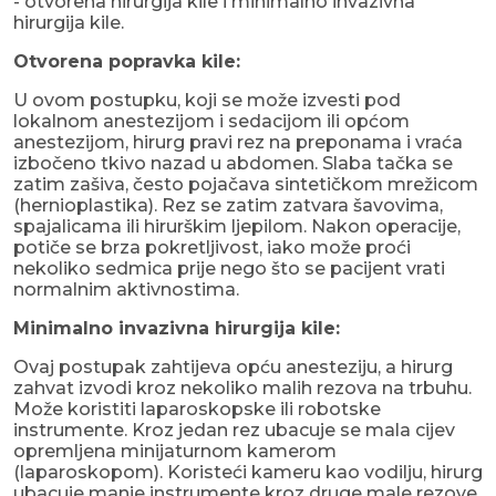
- otvorena hirurgija kile i minimalno invazivna
hirurgija kile.
Otvorena popravka kile:
U ovom postupku, koji se može izvesti pod
lokalnom anestezijom i sedacijom ili općom
anestezijom, hirurg pravi rez na preponama i vraća
izbočeno tkivo nazad u abdomen. Slaba tačka se
zatim zašiva, često pojačava sintetičkom mrežicom
(hernioplastika). Rez se zatim zatvara šavovima,
spajalicama ili hirurškim ljepilom. Nakon operacije,
potiče se brza pokretljivost, iako može proći
nekoliko sedmica prije nego što se pacijent vrati
normalnim aktivnostima.
Minimalno invazivna hirurgija kile:
Ovaj postupak zahtijeva opću anesteziju, a hirurg
zahvat izvodi kroz nekoliko malih rezova na trbuhu.
Može koristiti laparoskopske ili robotske
instrumente. Kroz jedan rez ubacuje se mala cijev
opremljena minijaturnom kamerom
(laparoskopom). Koristeći kameru kao vodilju, hirurg
ubacuje manje instrumente kroz druge male rezove