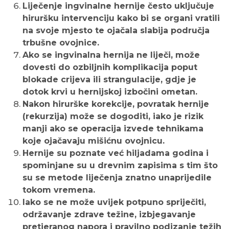
Liječenje ingvinalne hernije često uključuje
hiruršku intervenciju kako bi se organi vratili
na svoje mjesto te ojačala slabija područja
trbušne ovojnice.
Ako se ingvinalna hernija ne liječi, može
dovesti do ozbiljnih komplikacija poput
blokade crijeva ili strangulacije, gdje je
dotok krvi u hernijskoj izbočini ometan.
Nakon hirurške korekcije, povratak hernije
(rekurzija) može se dogoditi, iako je rizik
manji ako se operacija izvede tehnikama
koje ojačavaju mišićnu ovojnicu.
Hernije su poznate već hiljadama godina i
spominjane su u drevnim zapisima s tim što
su se metode liječenja znatno unaprijedile
tokom vremena.
Iako se ne može uvijek potpuno spriječiti,
održavanje zdrave težine, izbjegavanje
pretjeranog napora i pravilno podizanje težih