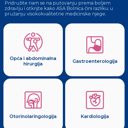
Pridružite nam se na putovanju prema boljem
zdravlju i otkrijte kako ASA Bolnica čini razliku u
pružanju visokokvalitetne medicinske njege.
Opća i abdominalna
Gastroenterologija
hirurgija
Otorinolaringologija
Kardiologija