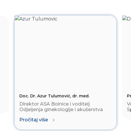
. Njihov
cijentu,
ija,
nje i
 daljnje
su bili
m nivou.
me
ralo je
Bio sam
a
3:10 i
 je
Doc. Dr. Azur Tulumović, dr. med.
P
ačno u
e nešto
Direktor ASA Bolnice i voditelj
V
jenim i
Odjeljenja ginekologije i akušerstva
S
sreće.
Pročitaj više