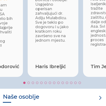
iseljenik
Uspješno
sam
tražite
operisan
ku
zdravst
zahvaljujući dr.
ASA
zaštitu, 
Adiju Mulabdicu.
elio bih
dalje od
Sve je teklo po
svoje
Asa. Svi
dogovoru i u jako
ajprije
engleski
kratkom roku
valiti
jednosta
završeno sve na
proces
jednom mjestu.
kog
registrac
d
Unatoč 
kada
sam se 
u
loše, ba
sjećao
laknulo 
odorović
Haris Ibreljić
Tim J
lahko do
o i
odličnu 
Osoblje
zetno
lno i
pomoći
Naše osoblje
Pregled
bio iznad