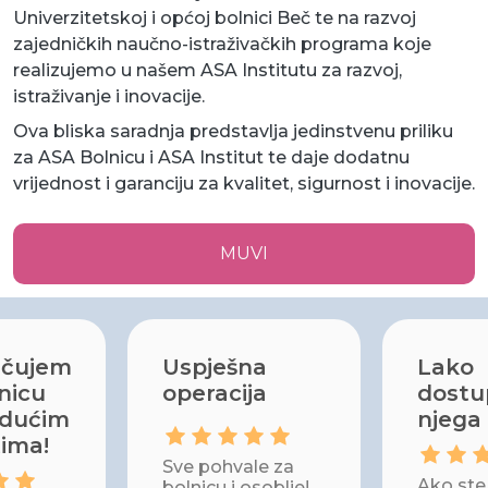
Univerzitetskoj i općoj bolnici Beč te na razvoj
zajedničkih naučno-istraživačkih programa koje
realizujemo u našem ASA Institutu za razvoj,
istraživanje i inovacije.
Ova bliska saradnja predstavlja jedinstvenu priliku
za ASA Bolnicu i ASA Institut te daje dodatnu
vrijednost i garanciju za kvalitet, sigurnost i inovacije.
MUVI
učujem
Uspješna
Lako
nicu
operacija
dostu
udućim
njega
tima!
Sve pohvale za
Ako ste 
bolnicu i osoblje!