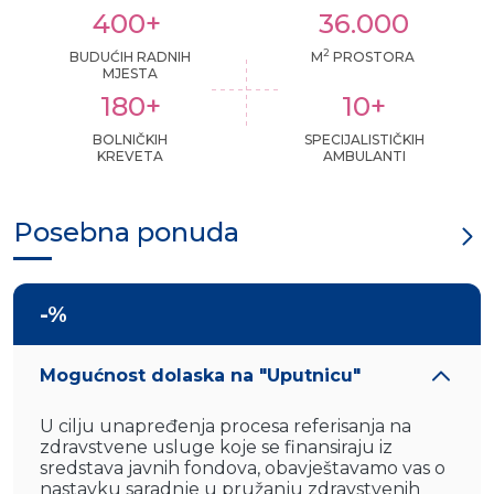
400+
36.000
2
BUDUĆIH RADNIH
M
PROSTORA
MJESTA
180+
10+
BOLNIČKIH
SPECIJALISTIČKIH
KREVETA
AMBULANTI
Posebna ponuda
-%
Mogućnost dolaska na "Uputnicu"
U cilju unapređenja procesa referisanja na
zdravstvene usluge koje se finansiraju iz
sredstava javnih fondova, obavještavamo vas o
nastavku saradnje u pružanju zdravstvenih