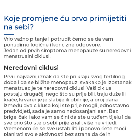
Koje promjene ću prvo primijetiti
na sebi?
Vrlo važno pitanje i potrudit ćemo se da vam
ponudimo logične i koncizne odgovore.
Jedan od prvih simptoma menopauze su neredovni
menstrualni ciklusi.
Neredovni ciklusi
Prvi i najvažniji znak da ste pri kraju svog fertilnog
doba i da se bližite menopauzi svakako je izostanak
menstruacije te neredovni ciklusi. Vaši ciklusi
postaju drugačiji nego što su prije bili, traju duže ili
kraće, krvarenje je slabije ili obilnije, a broj dana
između dva ciklusa koji ste prije mogli jednostavno
predvidjeti, sada je samo nedosanjani san. Bez
brige, čak i ako vam se čini da ste u tuđem tijelu i da
sve ono što ste o sebi prije znali, više ne vrijedi.
Vremenom će se sve ustabiliti i ponovo ćete moći
planirati svoje aktivnosti bez straha da će ih