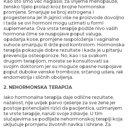
Kao što smo već naglasili, za vrijeme menopauze,
žensko tijelo prolazi kroz brojne hormonske
promjene. Smanjuje se broj estrogena i
progesterona jer ih jajnici više ne proizvode dovoljno
i tada se ovi hormoni mogu uzimati u formi
suplemenata. Ova vrsta terapije podiže nivo vaših
hormona čime se nuspojave poput valuga,
opadanja kose, promjene raspoloženja i vaginalne
suhoće smanjuju ili drže pod kontrolom. Hormonska
terapija pokazuje dobre rezultate i kada je u pitanju
prevencija osteoporoze. No, kao i sa svakom
drugom terapijom, morate se konsultovati sa
svojim doktorom jer su moguće opasne nuspojave
poput duboke venske tromboze, srčanog udara, rak
endometrija i sličnih oboljenja.
2. NEHORMONSKA TERAPIJA
Iako hormonalna terapija daje odlične rezultate,
nažalost, nije uvijek parvo rješenje za sve žene jer
postoje potencijalni rizici da pacijentica, uzimanjem
te vrste terapije, naruši svoje zdravlje. U tim
slučajevima se podliježe nehormonskoj terapiji koja
uključuje promjenu životnih navika i ishrane. Za