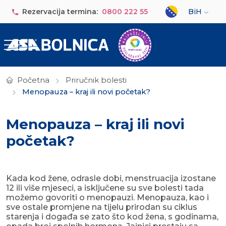
Skip to main content
Select your lan
Rezervacija termina:
0800 222 55
BiH
Početna
Priručnik bolesti
Menopauza – kraj ili novi početak?
Menopauza – kraj ili novi
početak?
Kada kod žene, odrasle dobi, menstruacija izostane
12 ili više mjeseci, a isključene su sve bolesti tada
možemo govoriti o menopauzi. Menopauza, kao i
sve ostale promjene na tijelu prirodan su ciklus
starenja i događa se zato što kod žena, s godinama,