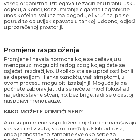
vašeg organizma. Izbjegavajte začinjenu hranu, usku
odjeću, alkohol, konzumiranje cigareta i ograničite
unos kofeina. Valunzima pogoduje i vrućina, pa se
potrudite da uvijek spavate u tankoj, udobnoj odjeći
u prozračenoj prostoriji.
Promjene raspoloženja
Promjene i navala hormona koje se dešavaju u
menopauzi mogu biti razlog zbog kojeg ćete se
osjećati razdražljivo. Ukoliko ste se u prošlosti borili
sa depresijom ili anksioznošću, vaši simptomi, u
ovom procesu mogu biti izražajniji. Moguće je da
počnete zaboravljati, da se nećete moći fokusirati
na jednostavne stvari, no, bez brige, radi se o čestoj
nuspojavi menopauze.
KAKO MOŽETE POMOĆI SEBI?
Ako su promjene raspoloženja rijetke i ne narušavaju
vaš kvalitet života, kao ni međuljudskih odnosa,
onda jednostavno zamolite sve oko sebe za