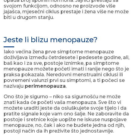
opada broj spolnih hormona. Jajnici prestaju sa
svojom funkcijom, odnosno ne proizvode više
jajašca, mjesečni ciklus prestaje i žena više ne može
biti u drugom stanju.
Jeste li blizu menopauze?
Iako većina žena prve simptome menopauze
doživljava između četrdesete i pedesete godine, ali,
baš kao i za sve, postoje iznimke, pa simptome
menopauze možete početi imati i ranije nego što je
praksa pokazala. Neredovni menstrualni ciklusi ili
povremeni valunzi prvi su simptomi, a ti počeci se
nazivaju
perimenopauza
.
Ono što je sigurno – niko sa sigurnošću ne može
znati kada će početi vaša menopauza. Sve što vi
možete uraditi jeste da osluškujete svoje tijelo i da
pratite signale koje vam ono šalje. Ne zaboravite da
postoje i sretnice koje uopšte ne iskuse nuspojave
menopauze, no, čak i ako ne budete jedna od njih,
postoji način da ih preživite što jednostavnije.