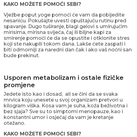
KAKO MOŽETE POMOĆI SEBI?
Vježbe poput yoge pomoći će vam da pobijedite
nesanicu. Pokušajte uvesti opuštajuću rutinu pred
spavanje. Dugo tuširanje, blagi gelovi s umirujućim
mirisima, mirisna svijeća, čaj ili biljne kapi za
smirenje pomoći će da se opustite i otklonite stres
koji ste nakupili tokom dana. Lakše ćete zaspati i
biti odmorniji za naredni dan čak i ako vaš noćni san
bude prekinut.
Usporen metabolizam i ostale fizičke
promjene
Jedete isto kao i dosad, ali se čini da se svaka
mrvica koju unesete u svoj organizam pretvori u
kilogram viška. Kosa vam je suha, koža beživotna i
bez sjaja? Sve su to simptomi menopauze, kao i
konstantni umor i osjećaj da vam je kretanje
otežano.
KAKO MOŽETE POMOĆI SEBI?