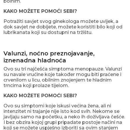
bolnim.
KAKO MOŽETE POMOĆI SEBI?
Potražiti savjet svog ginekologa možete uvijek, a
dok savjet ne dobijete, možete koristiti bilo koji od
lubrikanata koji su dostupni na tržištu.
Valunzi, noćno preznojavanje,
iznenadna hladnoća
Ovo su tri najčešća simptoma menopauze. Valunzi
su navale vrućine koje također mogu biti praćene i
crvenilom u licu, obilnim znojenjem te hladnim
trncima koji prolaze tijelom.
KAKO MOŽETE POMOĆI SEBI?
Ovo su simptomi koje iskusi većina žena, ali ni
intenzitet ni trajanje nije isto kod svih. Nekome se
javljaju samo na početku, a neko ih doživljava češće.
I bez obzira kojoj grupi pripadate postoje načini na
koji se možete uspješno izboriti sa ovim stanjem