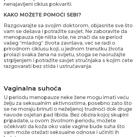
nenajavljeni ciklus pokvariti.
KAKO MOŽETE POMOĆI SEBI?
Razgovarajte sa svojim doktorom, objasnite sve što
vam se dešava i potražite savjet. Ne zaboravite da
menopauza nije ništa loše, ne znači da se period
vašeg “mladog” života završava, već se radi o
prirodnom ciklusu koji, u jednom trenutku života
prolazi svaka žena na svijetu, stoga se naoružajte
strpljenjem i potražite savjet stručnjaka s kojim ćete
razgovarati bez stida i ustručavanja.
Vaginalna suhoća
U periodu menopauze neke žene mogu imati veću
želju za seksualnim aktivnostima, posebno zato što
se ne moraju brinuti o neželjenoj trudnoći dok druge
navode osjetan pad libida. Bez obzira kojoj skupini
pripadate, u ovom životnom periodu, možete
očekivati da koža oko vaše vagine bude suha što
vam može otežati seksualne odnose i učiniti ih