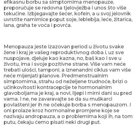
efikasnu borbu sa simptomima menopauze,
preporučuje se redovna tjelovježba i unos što više
tekućine. Izbjegavajte šećer, kofein, a u svoj jelovnik
uvrstite namirnice poput soje, leblebija, leće, žitarica,
lana, graha te voća i povrća.
Menopauza jeste izazovan period u životu svake
žene i kraj je vašeg reproduktivnog doba i, uz sve
nuspojave, djeluje kao kazna, no, baš kao i sve u
životu, ima i svoje pozitivne strane. Više vam neće
trebati ulošci, tamponi, a iznenandni ciklus vam više
neće mijenjati planove. Predmenstrualnim
simptomima, strahu od neželjene trudnoće, brizi o
učinkovitosti kontracepcije te hormonalnim
glavoboljama je kraj, a novi, lijepi i mirni dani su pred
vama. I ne, ne zavaravajte se da su muškarci
povlašteni jer ih ne očekuje borba s menopauzom. I
oni prolaze kroz hormonalne promjene koje se
nazivaju andropauza, a o problemima koji ih, na tom
putu, čekaju ćemo pisati neki drugi put.