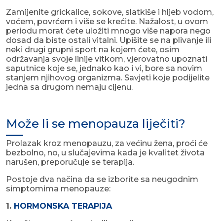
Zamijenite grickalice, sokove, slatkiše i hljeb vodom,
voćem, povrćem i više se krećite. Nažalost, u ovom
periodu morat ćete uložiti mnogo više napora nego
dosad da biste ostali vitalni. Upišite se na plivanje ili
neki drugi grupni sport na kojem ćete, osim
održavanja svoje linije vitkom, vjerovatno upoznati
saputnice koje se, jednako kao i vi, bore sa novim
stanjem njihovog organizma. Savjeti koje podijelite
jedna sa drugom nemaju cijenu.
Može li se menopauza liječiti?
Prolazak kroz menopauzu, za većinu žena, proći će
bezbolno, no, u slučajevima kada je kvalitet života
narušen, preporučuje se terapija.
Postoje dva načina da se izborite sa neugodnim
simptomima menopauze:
1.
HORMONSKA TERAPIJA