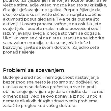
podršku. Za vježbanje memorije možete raditi razne
vježbe stimulacije vašeg mozga kao što su križaljke,
čitanje i rješavanje mozgalica. Preporučljivo je da,
ukoliko ste iskusili nešto slično, smanjite statične
aktivnosti poput gledanja TV-a te da budete što
aktivniji. U ovom procesu važno je da osluškujete
svoje tijelo i budete maksimalno posvećeni sebi i
razumijevanju svega onoga što vam se događa.
Ukoliko vam se čini da niste u stanju da se izborite
sa navalom emocija te da se osjećate loše i
bezvoljno, javite se svom doktoru. Zajedno ćete
pronaći rješenje.
Problemi sa spavanjem
Buđenje u sred noći i nemogućnost nastavljanja
bezbrižnog sna nešto je što smo svi doživjeli, no,
ukoliko vam se dešava prečesto, a sve to prati
obilno znojenje, vrijeme je da razmislite da li se radi
o menopauzi. Ako se ovo ponavlja iz noći u noć, a
nemate nikakvih drugih zdravstvenih problema,
zakažite pregled kod vašeg doktora.