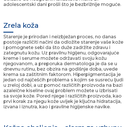
adolescentski dani prošli što je bezbrižnije moguće.
Zrela koža
Starenje je prirodan i neizbježan proces, no danas
postoje različiti načini da odložite starenje vaše kože
i pomognete sebi da što duže zadržite zdravu i
zategnutu kožu. Uz pravilnu higijenu, odgovarajuće
kreme i serume možete održavati svoju kožu
njegovanom, a preporuka dermatologa je da se u
dnevnu rutinu, bez obzira na godišnje doba, uvede
krema sa zaštitnim faktorom. Hiperpigmentacija je
jedan od najčešćih problema s kojim se susreću ljudi
u zreloj dobi, a uz pomoć različitih proizvoda na bazi
azaleične kiseline ovaj problem možete u izbrisati
sa svoje kože. Pored njege i različitih proizvoda, kao
prvi korak za njegu kože uvijek je ključna hidratacija,
izvana i iznutra, kao i pravilne higijenske navike.