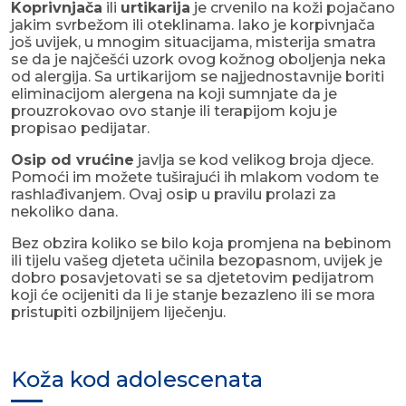
Koprivnjača
ili
urtikarija
je crvenilo na koži pojačano
jakim svrbežom ili oteklinama. Iako je korpivnjača
još uvijek, u mnogim situacijama, misterija smatra
se da je najčešći uzork ovog kožnog oboljenja neka
od alergija. Sa urtikarijom se najjednostavnije boriti
eliminacijom alergena na koji sumnjate da je
prouzrokovao ovo stanje ili terapijom koju je
propisao pedijatar.
Osip od vrućine
javlja se kod velikog broja djece.
Pomoći im možete tuširajući ih mlakom vodom te
rashlađivanjem. Ovaj osip u pravilu prolazi za
nekoliko dana.
Bez obzira koliko se bilo koja promjena na bebinom
ili tijelu vašeg djeteta učinila bezopasnom, uvijek je
dobro posavjetovati se sa djetetovim pedijatrom
koji će ocijeniti da li je stanje bezazleno ili se mora
pristupiti ozbiljnijem liječenju.
Koža kod adolescenata