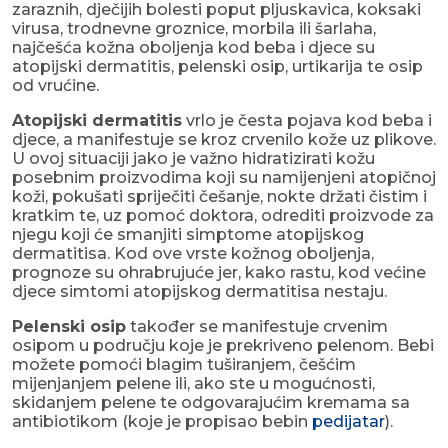
zaraznih, dječijih bolesti poput pljuskavica, koksaki
virusa, trodnevne groznice, morbila ili šarlaha,
najčešća kožna oboljenja kod beba i djece su
atopijski dermatitis, pelenski osip, urtikarija te osip
od vrućine.
Atopijski dermatitis
vrlo je česta pojava kod beba i
djece, a manifestuje se kroz crvenilo kože uz plikove.
U ovoj situaciji jako je važno hidratizirati kožu
posebnim proizvodima koji su namijenjeni atopičnoj
koži, pokušati spriječiti češanje, nokte držati čistim i
kratkim te, uz pomoć doktora, odrediti proizvode za
njegu koji će smanjiti simptome atopijskog
dermatitisa. Kod ove vrste kožnog oboljenja,
prognoze su ohrabrujuće jer, kako rastu, kod većine
djece simtomi atopijskog dermatitisa nestaju.
Pelenski osip
također se manifestuje crvenim
osipom u području koje je prekriveno pelenom. Bebi
možete pomoći blagim tuširanjem, češćim
mijenjanjem pelene ili, ako ste u mogućnosti,
skidanjem pelene te odgovarajućim kremama sa
antibiotikom (koje je propisao bebin
pedijatar
).