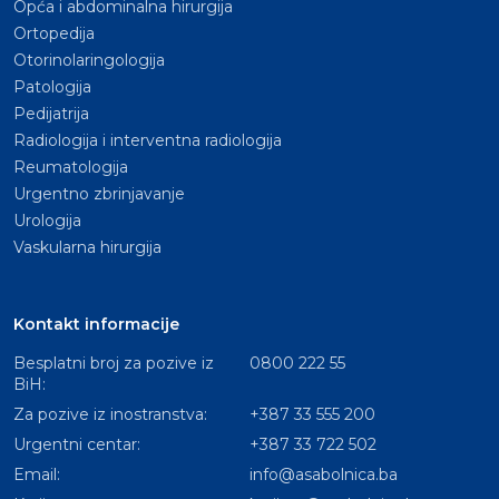
Opća i abdominalna hirurgija
Ortopedija
Otorinolaringologija
Patologija
Pedijatrija
Radiologija i interventna radiologija
Reumatologija
Urgentno zbrinjavanje
Urologija
Vaskularna hirurgija
Kontakt informacije
Besplatni broj za pozive iz
0800 222 55
BiH:
Za pozive iz inostranstva:
+387 33 555 200
Urgentni centar:
+387 33 722 502
Email:
info@asabolnica.ba