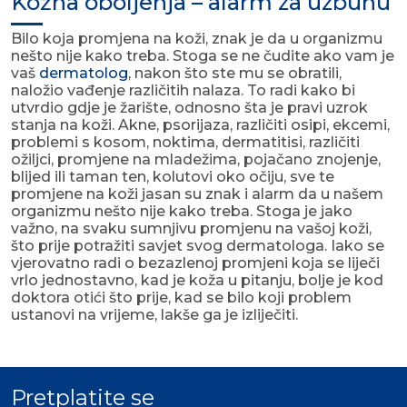
Kožna oboljenja – alarm za uzbunu
Bilo koja promjena na koži, znak je da u organizmu
nešto nije kako treba. Stoga se ne čudite ako vam je
vaš
dermatolog
, nakon što ste mu se obratili,
naložio vađenje različitih nalaza. To radi kako bi
utvrdio gdje je žarište, odnosno šta je pravi uzrok
stanja na koži. Akne, psorijaza, različiti osipi, ekcemi,
problemi s kosom, noktima, dermatitisi, različiti
ožiljci, promjene na mladežima, pojačano znojenje,
blijed ili taman ten, kolutovi oko očiju, sve te
promjene na koži jasan su znak i alarm da u našem
organizmu nešto nije kako treba. Stoga je jako
važno, na svaku sumnjivu promjenu na vašoj koži,
što prije potražiti savjet svog dermatologa. Iako se
vjerovatno radi o bezazlenoj promjeni koja se liječi
vrlo jednostavno, kad je koža u pitanju, bolje je kod
doktora otići što prije, kad se bilo koji problem
ustanovi na vrijeme, lakše ga je izliječiti.
Pretplatite se