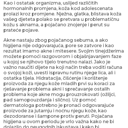
Kao i ostatak organizma, uslijed različitih
hormonalnih promjena, koža kod adolescenata
prolazi kroz promjene. Nježna, glatka, blistava koža
vašeg djeteta polako se pretvara u problematičnu
kožu s aknama, a pojačano znojenje i perut su
prateće pojave.
Akne nastaju zbog pojačanog sebuma, a ako
higijena nije odgovarajuća, pore se zatvore i kao
rezultat imamo akne i mitesere. Svojim tinejdžerima
možete pomoći razgovorom i objašnjavanjem faze
u kojoj se njihovo tijelo trenutno nalazi. Jako je
važno naučiti dijete na koji način treba voditi računa
o svojoj koži, uvesti ispravnu rutinu njege lica, ali i
ostatka tijela. Hidratacija, čišćenje i korištenje
proizvoda za njegu kože mladih prvi su koraci za
rješavanje problema akni i sprečavanje ostalih
problema koje akne mogu prouzrokovati (ožiljci,
pad samopouzdanja i slično). Uz pomoć
dermatologa potrebno je pronaći odgovarajuće
proizvode za jutarnju i noćnu njegu kože, kao
dezodoranse i šampone protiv peruti. Pojačana
higijena u ovom periodu je vrlo važna kako ne bi
dolazilo do neugodnih iskustava i kako bi