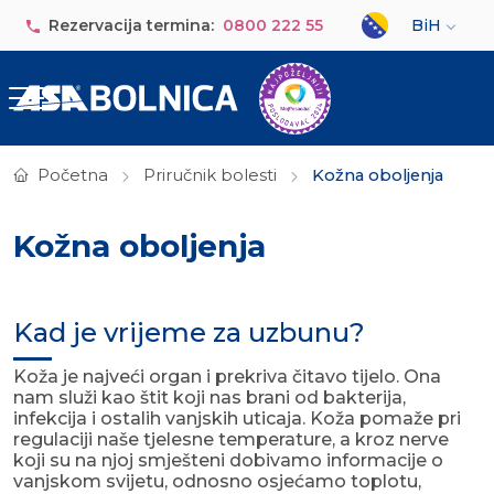
Skip to main content
Select your lan
Rezervacija termina:
0800 222 55
BiH
Početna
Priručnik bolesti
Kožna oboljenja
Kožna oboljenja
Kad je vrijeme za uzbunu?
Koža je najveći organ i prekriva čitavo tijelo. Ona
nam služi kao štit koji nas brani od bakterija,
infekcija i ostalih vanjskih uticaja. Koža pomaže pri
regulaciji naše tjelesne temperature, a kroz nerve
koji su na njoj smješteni dobivamo informacije o
vanjskom svijetu, odnosno osjećamo toplotu,