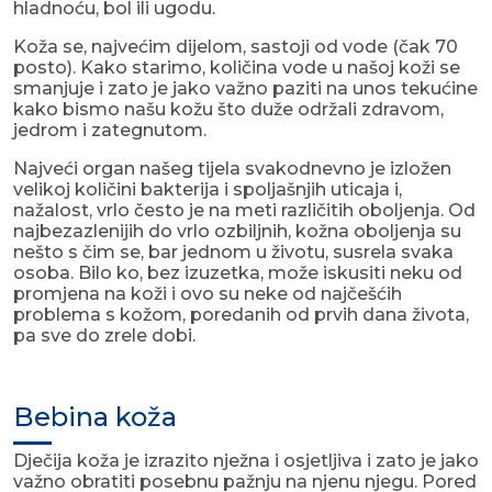
hladnoću, bol ili ugodu.
Koža se, najvećim dijelom, sastoji od vode (čak 70
posto). Kako starimo, količina vode u našoj koži se
smanjuje i zato je jako važno paziti na unos tekućine
kako bismo našu kožu što duže održali zdravom,
jedrom i zategnutom.
Najveći organ našeg tijela svakodnevno je izložen
velikoj količini bakterija i spoljašnjih uticaja i,
nažalost, vrlo često je na meti različitih oboljenja. Od
najbezazlenijih do vrlo ozbiljnih, kožna oboljenja su
nešto s čim se, bar jednom u životu, susrela svaka
osoba. Bilo ko, bez izuzetka, može iskusiti neku od
promjena na koži i ovo su neke od najčešćih
problema s kožom, poredanih od prvih dana života,
pa sve do zrele dobi.
Bebina koža
Dječija koža je izrazito nježna i osjetljiva i zato je jako
važno obratiti posebnu pažnju na njenu njegu. Pored