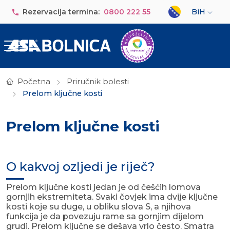
Skip to main content
Select your lan
Rezervacija termina:
0800 222 55
BiH
Početna
Priručnik bolesti
Prelom ključne kosti
Prelom ključne kosti
O kakvoj ozljedi je riječ?
Prelom ključne kosti jedan je od češćih lomova
gornjih ekstremiteta. Svaki čovjek ima dvije ključne
kosti koje su duge, u obliku slova S, a njihova
funkcija je da povezuju rame sa gornjim dijelom
grudi. Prelom ključne se dešava vrlo često. Smatra