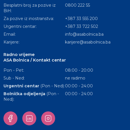
Besplatni broj za pozive iz
0800 222 55
BiH:
Za pozive iz inostranstva:
+387 33 555 200
Urgentni centar:
+387 33 722 502
Email:
info@asabolnica.ba
Karijere:
karijere@asabolnica.ba
Radno vrijeme
ASA Bolnica / Kontakt centar
Pon - Pet:
08:00 - 20:00
Sub - Ned:
ne radimo
Urgentni centar
(Pon - Ned):
00:00 - 24:00
Bolnička odjeljenja
(Pon -
00:00 - 24:00
Ned):