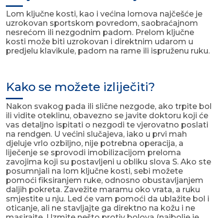
Lom ključne kosti, kao i većina lomova najčešće je
uzrokovan sportskom povredom, saobraćajnom
nesrećom ili nezgodnim padom. Prelom ključne
kosti može biti uzrokovan i direktnim udarom u
predjelu klavikule, padom na rame ili ispruženu ruku.
Kako se možete izliječiti?
Nakon svakog pada ili slične nezgode, ako trpite bol
ili vidite oteklinu, obavezno se javite doktoru koji će
vas detaljno ispitati o nezgodi te vjerovatno poslati
na rendgen. U većini slučajeva, iako u prvi mah
djeluje vrlo ozbiljno, nije potrebna operacija, a
liječenje se sprovodi imobilizacijom preloma
zavojima koji su postavljeni u obliku slova S. Ako ste
posumnjali na lom ključne kosti, sebi možete
pomoći fiksiranjem ruke, odnosno obustavljanjem
daljih pokreta. Zavežite maramu oko vrata, a ruku
smjestite u nju. Led će vam pomoći da ublažite bol i
oticanje, ali ne stavljajte ga direktno na kožu i ne
masirajte. Uzmite nešto protiv bolova (najbolje je