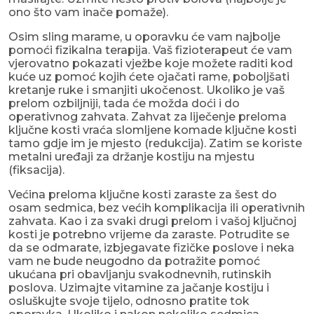
ono što vam inače pomaže).
Osim sling marame, u oporavku će vam najbolje
pomoći fizikalna terapija. Vaš fizioterapeut će vam
vjerovatno pokazati vježbe koje možete raditi kod
kuće uz pomoć kojih ćete ojačati rame, poboljšati
kretanje ruke i smanjiti ukočenost. Ukoliko je vaš
prelom ozbiljniji, tada će možda doći i do
operativnog zahvata. Zahvat za liječenje preloma
ključne kosti vraća slomljene komade ključne kosti
tamo gdje im je mjesto (redukcija). Zatim se koriste
metalni uređaji za držanje kostiju na mjestu
(fiksacija).
Većina preloma ključne kosti zaraste za šest do
osam sedmica, bez većih komplikacija ili operativnih
zahvata. Kao i za svaki drugi prelom i vašoj ključnoj
kosti je potrebno vrijeme da zaraste. Potrudite se
da se odmarate, izbjegavate fizičke poslove i neka
vam ne bude neugodno da potražite pomoć
ukućana pri obavljanju svakodnevnih, rutinskih
poslova. Uzimajte vitamine za jačanje kostiju i
osluškujte svoje tijelo, odnosno pratite tok