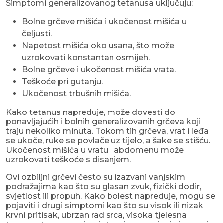
Simptomi generalizovanog tetanusa uključuju:
Bolne grčeve mišića i ukočenost mišića u
čeljusti.
Napetost mišića oko usana, što može
uzrokovati konstantan osmijeh.
Bolne grčeve i ukočenost mišića vrata.
Teškoće pri gutanju.
Ukočenost trbušnih mišića.
Kako tetanus napreduje, može dovesti do
ponavljajućih i bolnih generalizovanih grčeva koji
traju nekoliko minuta. Tokom tih grčeva, vrat i leđa
se ukoče, ruke se povlače uz tijelo, a šake se stišću.
Ukočenost mišića u vratu i abdomenu može
uzrokovati teškoće s disanjem.
Ovi ozbiljni grčevi često su izazvani vanjskim
podražajima kao što su glasan zvuk, fizički dodir,
svjetlost ili propuh. Kako bolest napreduje, mogu se
pojaviti i drugi simptomi kao što su visok ili nizak
krvni pritisak, ubrzan rad srca, visoka tjelesna