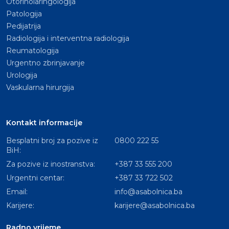
Otorinolaringologija
Patologija
Pedijatrija
Radiologija i interventna radiologija
Reumatologija
Urgentno zbrinjavanje
Urologija
Vaskularna hirurgija
Kontakt informacije
Besplatni broj za pozive iz
0800 222 55
BiH:
Za pozive iz inostranstva:
+387 33 555 200
Urgentni centar:
+387 33 722 502
Email:
info@asabolnica.ba
Karijere:
karijere@asabolnica.ba
Radno vrijeme