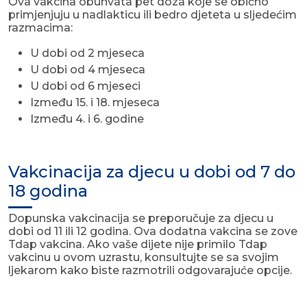
Ova vakcina obuhvata pet doza koje se obično
primjenjuju u nadlakticu ili bedro djeteta u sljedećim
razmacima:
U dobi od 2 mjeseca
U dobi od 4 mjeseca
U dobi od 6 mjeseci
Između 15. i 18. mjeseca
Između 4. i 6. godine
Vakcinacija za djecu u dobi od 7 do
18 godina
Dopunska vakcinacija se preporučuje za djecu u
dobi od 11 ili 12 godina. Ova dodatna vakcina se zove
Tdap vakcina. Ako vaše dijete nije primilo Tdap
vakcinu u ovom uzrastu, konsultujte se sa svojim
ljekarom kako biste razmotrili odgovarajuće opcije.