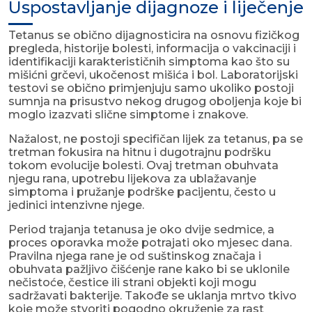
Uspostavljanje dijagnoze i liječenje
Tetanus se obično dijagnosticira na osnovu fizičkog
pregleda, historije bolesti, informacija o vakcinaciji i
identifikaciji karakterističnih simptoma kao što su
mišićni grčevi, ukočenost mišića i bol. Laboratorijski
testovi se obično primjenjuju samo ukoliko postoji
sumnja na prisustvo nekog drugog oboljenja koje bi
moglo izazvati slične simptome i znakove.
Nažalost, ne postoji specifičan lijek za tetanus, pa se
tretman fokusira na hitnu i dugotrajnu podršku
tokom evolucije bolesti. Ovaj tretman obuhvata
njegu rana, upotrebu lijekova za ublažavanje
simptoma i pružanje podrške pacijentu, često u
jedinici intenzivne njege.
Period trajanja tetanusa je oko dvije sedmice, a
proces oporavka može potrajati oko mjesec dana.
Pravilna njega rane je od suštinskog značaja i
obuhvata pažljivo čišćenje rane kako bi se uklonile
nečistoće, čestice ili strani objekti koji mogu
sadržavati bakterije. Takođe se uklanja mrtvo tkivo
koje može stvoriti pogodno okruženje za rast