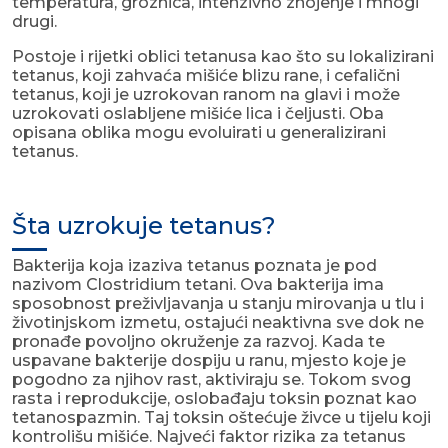
temperatura, groznica, intenzivno znojenje i mnogi
drugi.
Postoje i rijetki oblici tetanusa kao što su lokalizirani
tetanus, koji zahvaća mišiće blizu rane, i cefalični
tetanus, koji je uzrokovan ranom na glavi i može
uzrokovati oslabljene mišiće lica i čeljusti. Oba
opisana oblika mogu evoluirati u generalizirani
tetanus.
Šta uzrokuje tetanus?
Bakterija koja izaziva tetanus poznata je pod
nazivom Clostridium tetani. Ova bakterija ima
sposobnost preživljavanja u stanju mirovanja u tlu i
životinjskom izmetu, ostajući neaktivna sve dok ne
pronađe povoljno okruženje za razvoj. Kada te
uspavane bakterije dospiju u ranu, mjesto koje je
pogodno za njihov rast, aktiviraju se. Tokom svog
rasta i reprodukcije, oslobađaju toksin poznat kao
tetanospazmin. Taj toksin oštećuje živce u tijelu koji
kontrolišu mišiće. Najveći faktor rizika za tetanus