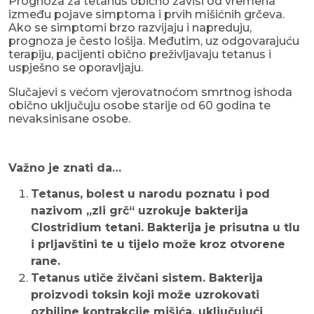
Prognoza za tetanus obično zavisi od vremena
između pojave simptoma i prvih mišićnih grčeva.
Ako se simptomi brzo razvijaju i napreduju,
prognoza je često lošija. Međutim, uz odgovarajuću
terapiju, pacijenti obično preživljavaju tetanus i
uspješno se oporavljaju.
Slučajevi s većom vjerovatnoćom smrtnog ishoda
obično uključuju osobe starije od 60 godina te
nevaksinisane osobe.
Važno je znati da…
Tetanus, bolest u narodu poznatu i pod
nazivom „zli grč“ uzrokuje bakterija
Clostridium tetani. Bakterija je prisutna u tlu
i prljavštini te u tijelo može kroz otvorene
rane.
Tetanus utiče živčani sistem. Bakterija
proizvodi toksin koji može uzrokovati
ozbiljne kontrakcije mišića, uključujući