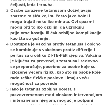
čeljusti, leđa i trbuha.
Osobe zaražene tetanusom doživljavaju
spazme mišića koji su često jako bolni i
mogu trajati nekoliko minuta. Ovi spazmi
mogu biti toliko ozbiljni da uzrokuju
prijelome kostiju ili čak ozbiljne komplikacije
kao što su gušenje.
Dostupna je vakcina protiv tetanusa i obično
se kombinuje s vakcinom protiv difterije i
pertusisa u obliku DI-TE-PER cjepiva. Vakcina
je ključna za prevenciju tetanusa i redovno
se preporučuje, posebno za osobe koje su
izložene većem riziku, kao što su osobe koje
rade teške fizičke poslove i imaju veću
mogućnost za povrede.
Iako je tetanus ozbiljna bolest, s
pravovremenom medicinskom intervencijom
i intenzivnom njegom, moguć je potpuni