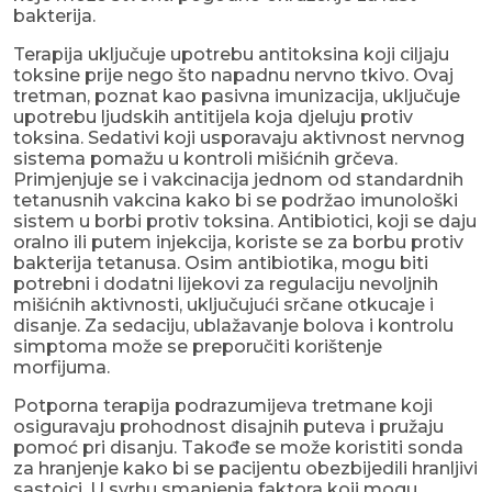
bakterija.
Terapija uključuje upotrebu antitoksina koji ciljaju
toksine prije nego što napadnu nervno tkivo. Ovaj
tretman, poznat kao pasivna imunizacija, uključuje
upotrebu ljudskih antitijela koja djeluju protiv
toksina. Sedativi koji usporavaju aktivnost nervnog
sistema pomažu u kontroli mišićnih grčeva.
Primjenjuje se i vakcinacija jednom od standardnih
tetanusnih vakcina kako bi se podržao imunološki
sistem u borbi protiv toksina. Antibiotici, koji se daju
oralno ili putem injekcija, koriste se za borbu protiv
bakterija tetanusa. Osim antibiotika, mogu biti
potrebni i dodatni lijekovi za regulaciju nevoljnih
mišićnih aktivnosti, uključujući srčane otkucaje i
disanje. Za sedaciju, ublažavanje bolova i kontrolu
simptoma može se preporučiti korištenje
morfijuma.
Potporna terapija podrazumijeva tretmane koji
osiguravaju prohodnost disajnih puteva i pružaju
pomoć pri disanju. Takođe se može koristiti sonda
za hranjenje kako bi se pacijentu obezbijedili hranljivi
sastojci. U svrhu smanjenja faktora koji mogu