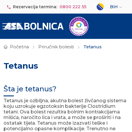
Skip to main content
Select your lan
Rezervacija termina:
0800 222 55
BiH
Početna
Priručnik bolesti
Tetanus
Tetanus
Šta je tetanus?
Tetanus je ozbiljna, akutna bolest živčanog sistema
koju uzrokuje egzotoksin bakterije Clostridium
tetani. Ova bolest rezultira bolnim kontrakcijama
mišića, naročito lica i vrata, a može se proširiti i na
ostatak tijela. Tetanus može izazvati teške i
potencijalno opasne komplikacije. Trenutno ne