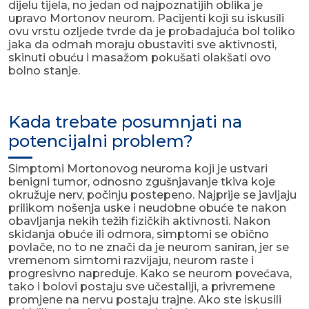
dijelu tijela, no jedan od najpoznatijih oblika je
upravo Mortonov neurom. Pacijenti koji su iskusili
ovu vrstu ozljede tvrde da je probadajuća bol toliko
jaka da odmah moraju obustaviti sve aktivnosti,
skinuti obuću i masažom pokušati olakšati ovo
bolno stanje.
Kada trebate posumnjati na
potencijalni problem?
Simptomi Mortonovog neuroma koji je ustvari
benigni tumor, odnosno zgušnjavanje tkiva koje
okružuje nerv, počinju postepeno. Najprije se javljaju
prilikom nošenja uske i neudobne obuće te nakon
obavljanja nekih težih fizičkih aktivnosti. Nakon
skidanja obuće ili odmora, simptomi se obično
povlače, no to ne znači da je neurom saniran, jer se
vremenom simtomi razvijaju, neurom raste i
progresivno napreduje. Kako se neurom povećava,
tako i bolovi postaju sve učestaliji, a privremene
promjene na nervu postaju trajne. Ako ste iskusili