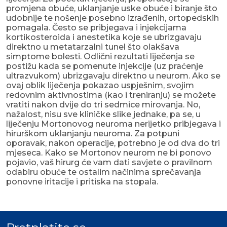
promjena obuće, uklanjanje uske obuće i biranje što
udobnije te nošenje posebno izrađenih, ortopedskih
pomagala. Često se pribjegava i injekcijama
kortikosteroida i anestetika koje se ubrizgavaju
direktno u metatarzalni tunel što olakšava
simptome bolesti. Odlični rezultati liječenja se
postižu kada se pomenute injekcije (uz praćenje
ultrazvukom) ubrizgavaju direktno u neurom. Ako se
ovaj oblik liječenja pokazao uspješnim, svojim
redovnim aktivnostima (kao i treniranju) se možete
vratiti nakon dvije do tri sedmice mirovanja. No,
nažalost, nisu sve kliničke slike jednake, pa se, u
liječenju Mortonovog neuroma nerijetko pribjegava i
hirurškom uklanjanju neuroma. Za potpuni
oporavak, nakon operacije, potrebno je od dva do tri
mjeseca. Kako se Mortonov neurom ne bi ponovo
pojavio, vaš hirurg će vam dati savjete o pravilnom
odabiru obuće te ostalim načinima sprečavanja
ponovne iritacije i pritiska na stopala.