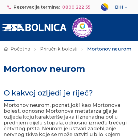
Skip to main content
Select your lan
Rezervacija termina:
0800 222 55
BiH
Početna
Priručnik bolesti
Mortonov neurom
Mortonov neurom
O kakvoj ozljedi je riječ?
Mortonov neurom, poznat još i kao Mortonova
bolest, odnosno Mortonova metatarzalgija je
ozljeda koju karakteriše jaka i iznenadna bol u
prednjem dijelu stopala, odnosno između trećeg i
četvrtog prsta. Neurom je ustvari zadebljanje
nervnog tkiva koje se može razviti u bilo kojem