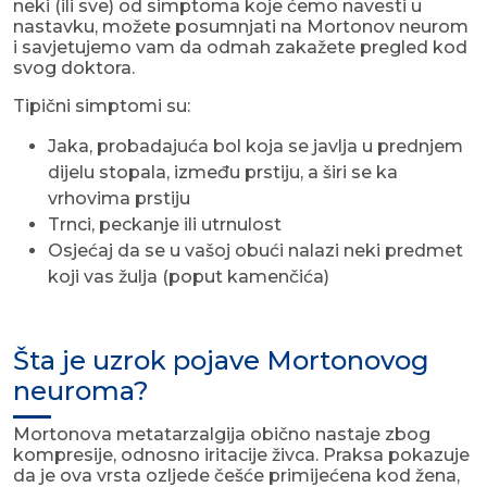
neki (ili sve) od simptoma koje ćemo navesti u
nastavku, možete posumnjati na Mortonov neurom
i savjetujemo vam da odmah zakažete pregled kod
svog doktora.
Tipični simptomi su:
Jaka, probadajuća bol koja se javlja u prednjem
dijelu stopala, između prstiju, a širi se ka
vrhovima prstiju
Trnci, peckanje ili utrnulost
Osjećaj da se u vašoj obući nalazi neki predmet
koji vas žulja (poput kamenčića)
Šta je uzrok pojave Mortonovog
neuroma?
Mortonova metatarzalgija obično nastaje zbog
kompresije, odnosno iritacije živca. Praksa pokazuje
da je ova vrsta ozljede češće primijećena kod žena,