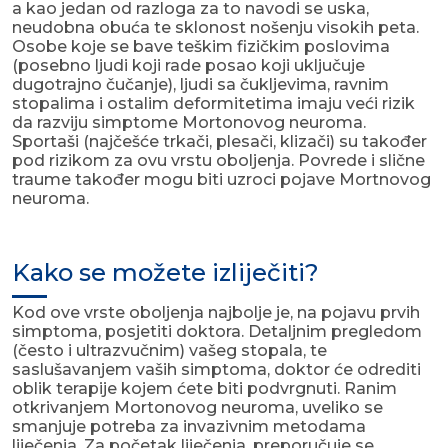
a kao jedan od razloga za to navodi se uska,
neudobna obuća te sklonost nošenju visokih peta.
Osobe koje se bave teškim fizičkim poslovima
(posebno ljudi koji rade posao koji uključuje
dugotrajno čučanje), ljudi sa čukljevima, ravnim
stopalima i ostalim deformitetima imaju veći rizik
da razviju simptome Mortonovog neuroma.
Sportaši (najčešće trkači, plesači, klizači) su također
pod rizikom za ovu vrstu oboljenja. Povrede i slične
traume također mogu biti uzroci pojave Mortnovog
neuroma.
Kako se možete izliječiti?
Kod ove vrste oboljenja najbolje je, na pojavu prvih
simptoma, posjetiti doktora. Detaljnim pregledom
(često i ultrazvučnim) vašeg stopala, te
saslušavanjem vaših simptoma, doktor će odrediti
oblik terapije kojem ćete biti podvrgnuti. Ranim
otkrivanjem Mortonovog neuroma, uveliko se
smanjuje potreba za invazivnim metodama
liječenja. Za početak liječenja, preporučuje se