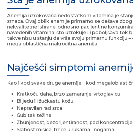
Anemija uzrokovana nedostatkom vitamina je stanje ko
zrnaca. Ovaj oblik anemije primarno se dešava zbog ned
nekvalitetne ishrane, odnosno pacijent ne konzumira
navedenih vitamina, što uzrokuje ili poboljšava tok
takve nisu u stanju da vrše svoju primarnu funkciju –
megaloblastična makrocitna anemija.
Najčešći simptomi anemi
Kao i kod svake druge anemije, i kod megaloblastične
Kratkoću daha, brzo zamaranje, vrtoglavicu
Blijedu ili žućkastu kožu
Nepravilan rad srca
Gubitak težine
Zbunjenost, dezorijentiranost, pad koncentracije
Slabost mišića, trnce u rukama i nogama