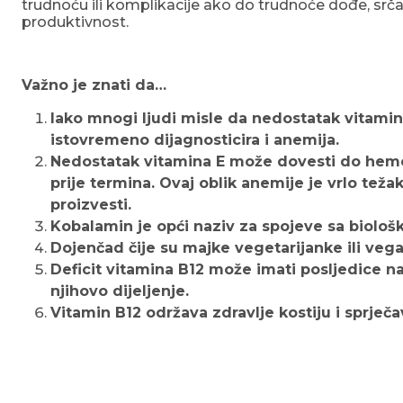
trudnoću ili komplikacije ako do trudnoće dođe, srč
produktivnost.
Važno je znati da…
Iako mnogi ljudi misle da nedostatak vitamin
istovremeno dijagnosticira i anemija.
Nedostatak vitamina E može dovesti do hemol
prije termina. Ovaj oblik anemije je vrlo tež
proizvesti.
Kobalamin je opći naziv za spojeve sa biološ
Dojenčad čije su majke vegetarijanke ili veg
Deficit vitamina B12 može imati posljedice na
njihovo dijeljenje.
Vitamin B12 održava zdravlje kostiju i sprječ