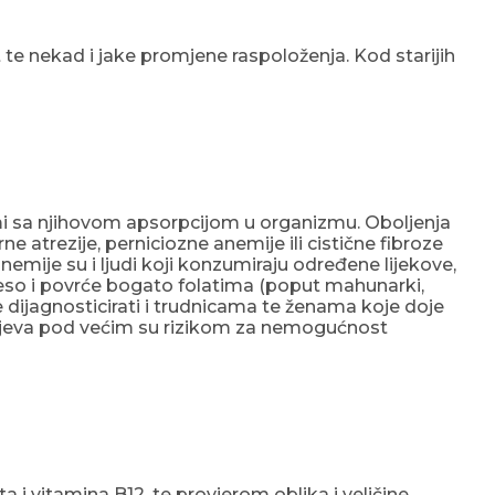
te nekad i jake promjene raspoloženja. Kod starijih
emi sa njihovom apsorpcijom u organizmu. Oboljenja
rne atrezije, perniciozne anemije ili cistične fibroze
emije su i ljudi koji konzumiraju određene lijekove,
 meso i povrće bogato folatima (poput mahunarki,
dijagnosticirati i trudnicama te ženama koje doje
 crijeva pod većim su rizikom za nemogućnost
 vitamina B12, te provjerom oblika i veličine