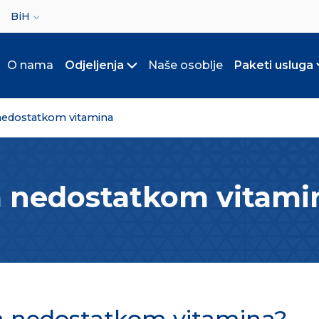
ct your language
BiH
O nama
Odjeljenja
Naše osoblje
Paketi usluga
Toggle submenu
nedostatkom vitamina
 nedostatkom vitami
a nedostatkom vitamina?