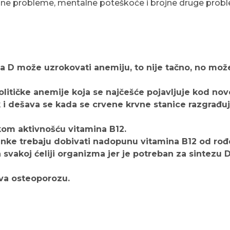
ane probleme, mentalne poteškoće i brojne druge proble
a D može uzrokovati anemiju, to nije tačno, no mož
itičke anemije koja se najčešće pojavljuje kod no
ak i dešava se kada se crvene krvne stanice razgrađ
kom aktivnošću vitamina B12.
anke trebaju dobivati nadopunu vitamina B12 od rođ
 svakoj ćeliji organizma jer je potreban za sintezu 
ava osteoporozu.