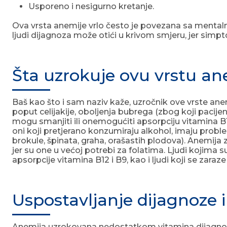
Usporeno i nesigurno kretanje.
Ova vrsta anemije vrlo često je povezana sa mentaln
ljudi dijagnoza može otići u krivom smjeru, jer simp
Šta uzrokuje ovu vrstu an
Baš kao što i sam naziv kaže, uzročnik ove vrste an
poput celijakije, oboljenja bubrega (zbog koji pacijenti
mogu smanjiti ili onemogućiti apsorpciju vitamina B1
oni koji pretjerano konzumiraju alkohol, imaju proble
brokule, špinata, graha, orašastih plodova). Anemij
jer su one u većoj potrebi za folatima. Ljudi kojima 
apsorpcije vitamina B12 i B9, kao i ljudi koji se zar
Uspostavljanje dijagnoze i 
Anemija uzrokovana nedostatkom vitamina dijagnostic