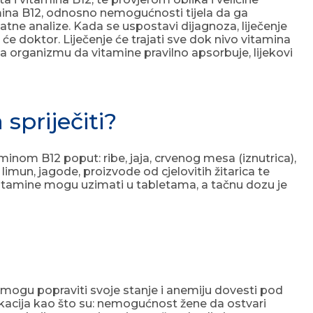
tamina B12, odnosno nemogućnosti tijela da ga
tne analize. Kada se uspostavi dijagnoza, liječenje
e doktor. Liječenje će trajati sve dok nivo vitamina
a organizmu da vitamine pravilno apsorbuje, lijekovi
priječiti?
om B12 poput: ribe, jaja, crvenog mesa (iznutrica),
 limun, jagode, proizvode od cjelovitih žitarica te
e vitamine mogu uzimati u tabletama, a tačnu dozu je
mogu popraviti svoje stanje i anemiju dovesti pod
ikacija kao što su: nemogućnost žene da ostvari