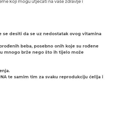
me koji mogu utjecati na vaše zdravlje i
e se desiti da se uz nedostatak ovog vitamina
vorođenih beba, posebno onih koje su rođene
uju mnogo brže nego što ih tijelo može
enja.
DNA te samim tim za svaku reprodukciju ćelija i