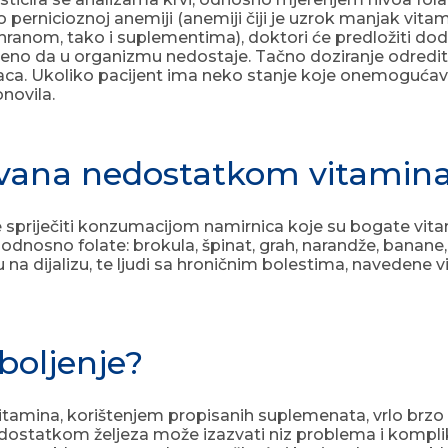
 o pernicioznoj anemiji (anemiji čiji je uzrok manjak vi
ranom, tako i suplementima), doktori će predložiti doda
eno da u organizmu nedostaje. Tačno doziranje odredit ć
rnaca. Ukoliko pacijent ima neko stanje koje onemogućav
onovila.
vana nedostatkom vitamina s
iječiti konzumacijom namirnica koje su bogate vitamin
, odnosno folate: brokula, špinat, grah, narandže, banane,
idu na dijalizu, te ljudi sa hroničnim bolestima, naveden
boljenje?
tamina, korištenjem propisanih suplemenata, vrlo brzo 
nedostatkom željeza može izazvati niz problema i kompl