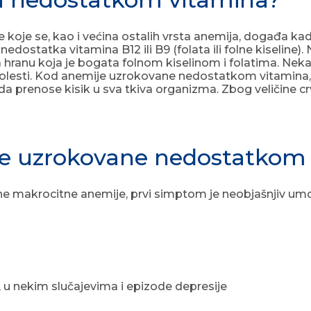
je se, kao i većina ostalih vrsta anemija, događa kada 
ostatka vitamina B12 ili B9 (folata ili folne kiseline). 
 hranu koja je bogata folnom kiselinom i folatima. Nek
 bolesti. Kod anemije uzrokovane nedostatkom vitamina,
 da prenose kisik u sva tkiva organizma. Zbog veličine cr
je uzrokovane nedostatkom
 makrocitne anemije, prvi simptom je neobjašnjiv umor. 
, u nekim slučajevima i epizode depresije