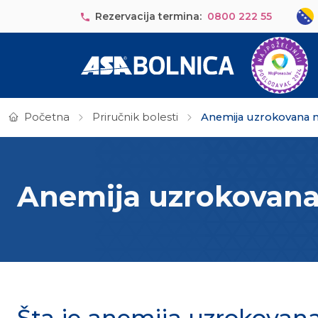
Skip to main content
Sele
Rezervacija termina:
0800 222 55
Početna
Priručnik bolesti
Anemija uzrokovana 
Anemija uzrokovana
Šta je anemija uzrokovan