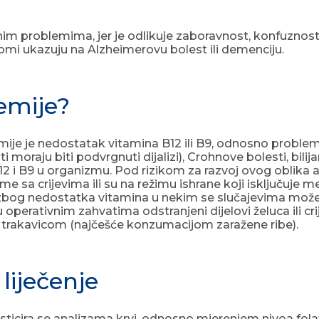
im problemima, jer je odlikuje zaboravnost, konfuznost 
tomi ukazuju na Alzheimerovu bolest ili demenciju.
emije?
emije je nedostatak vitamina B12 ili B9, odnosno probl
 moraju biti podvrgnuti dijalizi), Crohnove bolesti, bilija
2 i B9 u organizmu. Pod rizikom za razvoj ovog oblika an
me sa crijevima ili su na režimu ishrane koji isključuje
a zbog nedostatka vitamina u nekim se slučajevima može 
su operativnim zahvatima odstranjeni dijelovi želuca ili
aze trakavicom (najčešće konzumacijom zaražene ribe).
liječenje
ira se analizama krvi, odnosno mjerenjem nivoa folata i