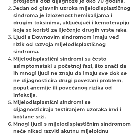
prosječna dob dijagnoze je oko 70 godina.
Jedan od glavnih uzroka mijelodisplastičnog
sindroma je izloženost hemikalijama i
drugim toksinima, uključujući i kemoterapiju
koja se koristi za liječenje drugih vrsta raka.
Ljudi s Downovim sindromom imaju veći
rizik od razvoja mijelodisplastičnog
sindroma.
Mijelodisplastični sindromi su često
asimptomatski u početnoj fazi, što znači da
ih mnogi ljudi ne znaju da imaju sve dok se
ne dijagnosticira drugi povezani problem,
poput anemije ili povećanog rizika od
infekcija.
Mijelodisplastični sindromi se
dijagnosticiraju testiranjem uzoraka krvi i
koštane srži.
Mnogi ljudi s mijelodisplastičnim sindromom
neće nikad razviti akutnu mijeloidnu