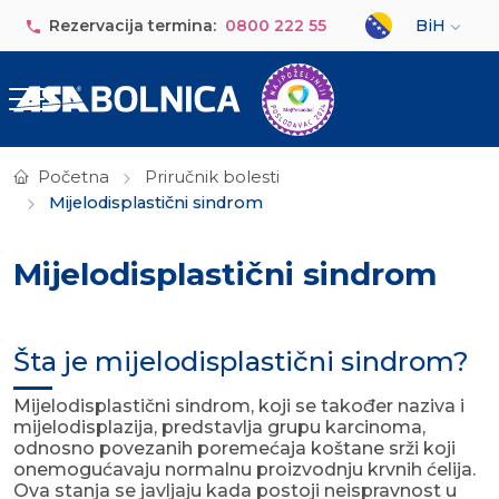
Skip to main content
Select your lan
Rezervacija termina:
0800 222 55
BiH
Početna
Priručnik bolesti
Mijelodisplastični sindrom
Mijelodisplastični sindrom
Šta je mijelodisplastični sindrom?
Mijelodisplastični sindrom, koji se također naziva i
mijelodisplazija, predstavlja grupu karcinoma,
odnosno povezanih poremećaja koštane srži koji
onemogućavaju normalnu proizvodnju krvnih ćelija.
Ova stanja se javljaju kada postoji neispravnost u