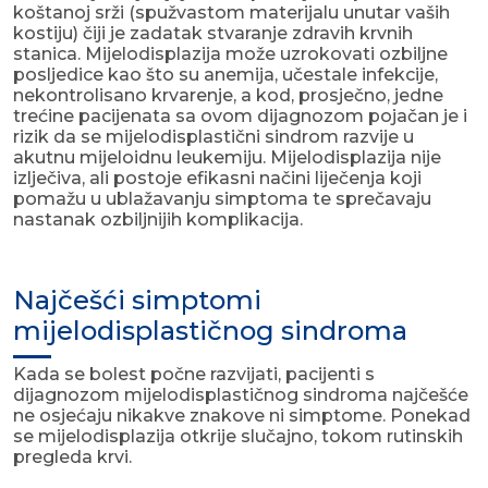
koštanoj srži (spužvastom materijalu unutar vaših
kostiju) čiji je zadatak stvaranje zdravih krvnih
stanica. Mijelodisplazija može uzrokovati ozbiljne
posljedice kao što su anemija, učestale infekcije,
nekontrolisano krvarenje, a kod, prosječno, jedne
trećine pacijenata sa ovom dijagnozom pojačan je i
rizik da se mijelodisplastični sindrom razvije u
akutnu mijeloidnu leukemiju. Mijelodisplazija nije
izlječiva, ali postoje efikasni načini liječenja koji
pomažu u ublažavanju simptoma te sprečavaju
nastanak ozbiljnijih komplikacija.
Najčešći simptomi
mijelodisplastičnog sindroma
Kada se bolest počne razvijati, pacijenti s
dijagnozom mijelodisplastičnog sindroma najčešće
ne osjećaju nikakve znakove ni simptome. Ponekad
se mijelodisplazija otkrije slučajno, tokom rutinskih
pregleda krvi.