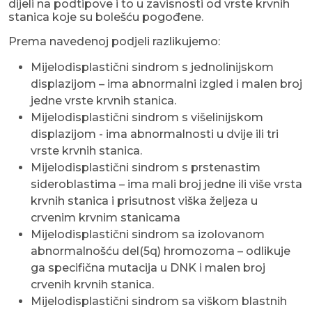
dijeli na podtipove i to u zavisnosti od vrste krvnih
stanica koje su bolešću pogođene.
Prema navedenoj podjeli razlikujemo:
Mijelodisplastični sindrom s jednolinijskom
displazijom – ima abnormalni izgled i malen broj
jedne vrste krvnih stanica.
Mijelodisplastični sindrom s višelinijskom
displazijom - ima abnormalnosti u dvije ili tri
vrste krvnih stanica.
Mijelodisplastični sindrom s prstenastim
sideroblastima – ima mali broj jedne ili više vrsta
krvnih stanica i prisutnost viška željeza u
crvenim krvnim stanicama
Mijelodisplastični sindrom sa izolovanom
abnormalnošću del(5q) hromozoma – odlikuje
ga specifična mutacija u DNK i malen broj
crvenih krvnih stanica.
Mijelodisplastični sindrom sa viškom blastnih