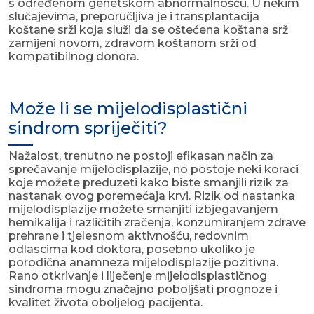
s određenom genetskom abnormalnošću. U nekim
slučajevima, preporučljiva je i transplantacija
koštane srži koja služi da se oštećena koštana srž
zamijeni novom, zdravom koštanom srži od
kompatibilnog donora.
Može li se mijelodisplastični
sindrom spriječiti?
Nažalost, trenutno ne postoji efikasan način za
sprečavanje mijelodisplazije, no postoje neki koraci
koje možete preduzeti kako biste smanjili rizik za
nastanak ovog poremećaja krvi. Rizik od nastanka
mijelodisplazije možete smanjiti izbjegavanjem
hemikalija i različitih zračenja, konzumiranjem zdrave
prehrane i tjelesnom aktivnošću, redovnim
odlascima kod doktora, posebno ukoliko je
porodična anamneza mijelodisplazije pozitivna.
Rano otkrivanje i liječenje mijelodisplastičnog
sindroma mogu značajno poboljšati prognoze i
kvalitet života oboljelog pacijenta.