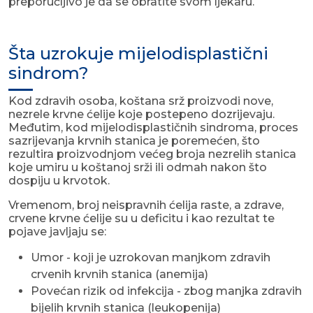
preporučljivo je da se obratite svom ljekaru.
Šta uzrokuje mijelodisplastični
sindrom?
Kod zdravih osoba, koštana srž proizvodi nove,
nezrele krvne ćelije koje postepeno dozrijevaju.
Međutim, kod mijelodisplastičnih sindroma, proces
sazrijevanja krvnih stanica je poremećen, što
rezultira proizvodnjom većeg broja nezrelih stanica
koje umiru u koštanoj srži ili odmah nakon što
dospiju u krvotok.
Vremenom, broj neispravnih ćelija raste, a zdrave,
crvene krvne ćelije su u deficitu i kao rezultat te
pojave javljaju se:
Umor - koji je uzrokovan manjkom zdravih
crvenih krvnih stanica (anemija)
Povećan rizik od infekcija - zbog manjka zdravih
bijelih krvnih stanica (leukopenija)