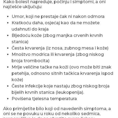
Kako bolest napreduje, počinju i simptomi, a oni
najčešće uključuju:
Umor, koji ne prestaje čak ni nakon odmora
Kratkoću daha, osjećaj kao da ne možete
udahnuti do kraja
Bljedoću kože (zbog manjka crvenih krvnih
stanica)
Česta krvarenja (iz nosa, zubnog mesa i kože)
Mnoštvo modrica ili krvarenja (zbog niskog
broja trombocita)
Mrlje veličine tačke na koži (ovo može biti znak
petehija, odnosno sitnih tačkica krvarenja ispod
kože)
Česte infekcije koje nastaju zbog niskog broja
bijelih krvnih stanica (leukopenija).
Povišena tjelesna temperatura
Ako primijetite bilo koji od navedenih simptoma, a
oni se ne povuku u roku od nekoliko sedmica,