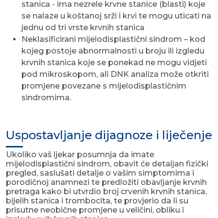
stanica - ima nezrele krvne stanice (blasti) koje
se nalaze u koštanoj srži i krvi te mogu uticati na
jednu od tri vrste krvnih stanica
Neklasificirani mijelodisplastični sindrom – kod
kojeg postoje abnormalnosti u broju ili izgledu
krvnih stanica koje se ponekad ne mogu vidjeti
pod mikroskopom, ali DNK analiza može otkriti
promjene povezane s mijelodisplastičnim
sindromima.
Uspostavljanje dijagnoze i liječenje
Ukoliko vaš ljekar posumnja da imate
mijelodisplastični sindrom, obavit će detaljan fizički
pregled, saslušati detalje o vašim simptomima i
porodičnoj anamnezi te predložiti obavljanje krvnih
pretraga kako bi utvrdio broj crvenih krvnih stanica,
bijelih stanica i trombocita, te provjerio da li su
prisutne neobične promjene u veličini, obliku i