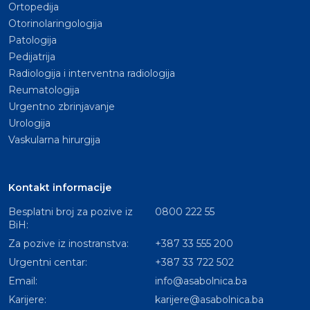
Ortopedija
Otorinolaringologija
Patologija
Pedijatrija
Radiologija i interventna radiologija
Reumatologija
Urgentno zbrinjavanje
Urologija
Vaskularna hirurgija
Kontakt informacije
Besplatni broj za pozive iz
0800 222 55
BiH:
Za pozive iz inostranstva:
+387 33 555 200
Urgentni centar:
+387 33 722 502
Email:
info@asabolnica.ba
Karijere:
karijere@asabolnica.ba