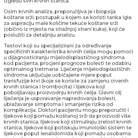
izgledu svih krvnih stanica.
Osim krvnih analiza, preporučljiva je i biopsija
koštane srži, postupak u kojem se koristi tanka igla
za aspiraciju male količine tekuće koštane srži
(obično iz mjesta na stražnjoj strani kuka), koji će
poslužiti za detaljniju analizu.
Testovi koji su specijalizirani za određivanje
specifičnih karakteristika krvnih ćelija mogu pomoći
u dijagnosticiranju mijelodisplastičnog sindroma
kod pacijenta, procjeni prognoze bolesti te odabiru
optimalnog tretmana. Liječenje mijelodisplastičnih
sindroma uključuje uobičajene mjere poput
transfuzije krvi (koje se koriste za zamjenu crvenih
krvnih stanica i trombocita) i lijekova koji
poboljšavaju proizvodnju krvnih ćelija. Glavni cilj
liječenja je usporavanje napredovanja bolesti,
ublažavanje simptoma i smanjenje rizika od
komplikacija. Doktori pacijentu mogu preporučiti i
lijekove koji pomažu koštanoj srži da proizvodi više
krvnih stanica, lijekove koji stimuliraju zrelost krvnih
stanica, lijekove koji potiskuju imunološki sistem te
lijekove poput lenalidomida koji pomažu osobama