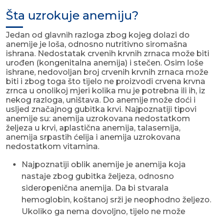
Šta uzrokuje anemiju?
Jedan od glavnih razloga zbog kojeg dolazi do
anemije je loša, odnosno nutritivno siromašna
ishrana. Nedostatak crvenih krvnih zrnaca može biti
urođen (kongenitalna anemija) i stečen. Osim loše
ishrane, nedovoljan broj crvenih krvnih zrnaca može
biti i zbog toga što tijelo ne proizvodi crvena krvna
zrnca u onolikoj mjeri kolika mu je potrebna ili ih, iz
nekog razloga, uništava. Do anemije može doći i
usljed značajnog gubitka krvi. Najpoznatiji tipovi
anemije su: anemija uzrokovana nedostatkom
željeza u krvi, aplastična anemija, talasemija,
anemija srpastih ćelija i anemija uzrokovana
nedostatkom vitamina.
Najpoznatiji oblik anemije je anemija koja
nastaje zbog gubitka željeza, odnosno
sideropenična anemija. Da bi stvarala
hemoglobin, koštanoj srži je neophodno željezo.
Ukoliko ga nema dovoljno, tijelo ne može