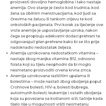
proizvesti dovoljno hemoglobina i tako nastaje
anemija. Ovo stanje je često kod trudnica, kod
žena sa obilnim menstruacijama, kod ljudi sa
čirevima na želucu ili tankom crijevu te kod
onkoloških pacijenata. Prvi korak za liječenje ove
vrste anemije je uspostavljanje uzroka, nakon
čega se propisuju adekvatni dodaci prehrani te
odgovarajući plan prehrane kako bi se što prije
nadoknadio nedostatak željeza.
Anemija uzrokovana nedostatkom vitamina –
nastaje zbog manjka vitamina B12, odnosno
folata koji su tijelu neophodni da bi moglo
nesmetano proizvoditi crvena krvna zrnca.
Anemija uzrokovana različitim upalama ili
bolestima – može nastati zbog oboljenja poput
Crohnove bolesti, HIV-a, bolesti bubrega,
autoimunih bolesti, leukemije i ostalih oboljenja
koja su povezana sa koštanom srži, tačnije kada
tijelo nije u mogućnosti vršiti neometanu