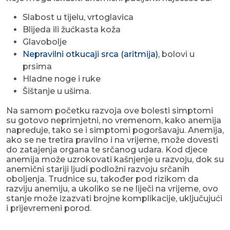
Slabost u tijelu, vrtoglavica
Blijeda ili žućkasta koža
Glavobolje
Nepravilni otkucaji srca (aritmija)
, bolovi u
prsima
Hladne noge i ruke
Šištanje u ušima.
Na samom početku razvoja ove bolesti simptomi
su gotovo neprimjetni, no vremenom, kako anemija
napreduje, tako se i simptomi pogoršavaju. Anemija,
ako se ne tretira pravilno i na vrijeme, može dovesti
do zatajenja organa te srčanog udara. Kod djece
anemija može uzrokovati kašnjenje u razvoju, dok su
anemični stariji ljudi podložni razvoju srčanih
oboljenja. Trudnice su, također pod rizikom da
razviju anemiju, a ukoliko se ne liječi na vrijeme, ovo
stanje može izazvati brojne komplikacije, uključujući
i prijevremeni porod.