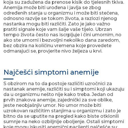
koja su zadužena da prenose kisik do tjelesnih tkiva.
Anemija može biti urođena i javlja se zbog
određenih stanja u organizmu i može biti stečena,
odnosno razvije se tokom života, a razlozi njenog
nastanka mogu biti različiti. Zato je jako važno
pratiti signale koje vam šalje vaše tijelo. Ubrzan
tempo života često nas iscrpljuje i čini umornim, no
ako ste umorni i bezvoljni nekoliko dana zaredom,
bez obzira na količinu vremena koje provedete
odmarajući se, provjerite nivo željeza u krvi.
Najčešći simptomi anemije
S obzirom na to da postoje različiti uzročnici za
nastanak anemije, različiti su i simptomi koji ukazuju
da u organizmu nešto nije kako treba. Jedan od
prvih znakova anemije, zajednički za sve oblike,
jeste neobjašnjiv umor. No umor može biti
uzrokovan različitim stanjima u organizmu i zato je
bitno da se uputite na pregled kako biste otklonili
sumnje na neko ozbiljnije oboljenje. Ostali simptomi
koje mogu iskusiti anemični pacijenti najčešće su: