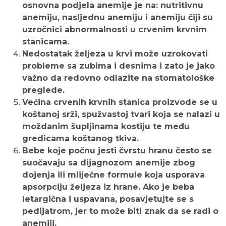
osnovna podjela anemije je na: nutritivnu
anemiju, nasljednu anemiju i anemiju čiji su
uzročnici abnormalnosti u crvenim krvnim
stanicama.
Nedostatak željeza u krvi može uzrokovati
probleme sa zubima i desnima i zato je jako
važno da redovno odlazite na stomatološke
preglede.
Većina crvenih krvnih stanica proizvode se u
koštanoj srži, spužvastoj tvari koja se nalazi u
moždanim šupljinama kostiju te među
gredicama koštanog tkiva.
Bebe koje počnu jesti čvrstu hranu često se
suočavaju sa dijagnozom anemije zbog
dojenja ili mliječne formule koja usporava
apsorpciju željeza iz hrane. Ako je beba
letargična i uspavana, posavjetujte se s
pedijatrom, jer to može biti znak da se radi o
anemiji.