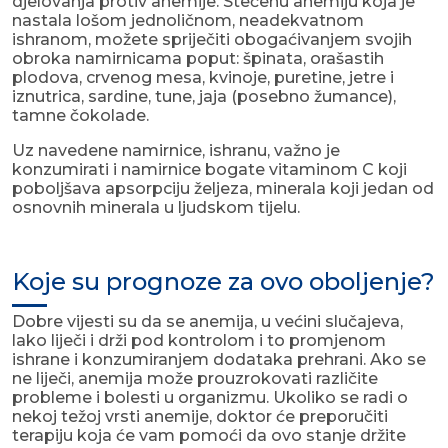
djelovanja protiv anemije. Stečenu anemiju koja je
nastala lošom jednoličnom, neadekvatnom
ishranom, možete spriječiti obogaćivanjem svojih
obroka namirnicama poput: špinata, orašastih
plodova, crvenog mesa, kvinoje, puretine, jetre i
iznutrica, sardine, tune, jaja (posebno žumance),
tamne čokolade.
Uz navedene namirnice, ishranu, važno je
konzumirati i namirnice bogate vitaminom C koji
poboljšava apsorpciju željeza, minerala koji jedan od
osnovnih minerala u ljudskom tijelu.
Koje su prognoze za ovo oboljenje?
Dobre vijesti su da se anemija, u većini slučajeva,
lako liječi i drži pod kontrolom i to promjenom
ishrane i konzumiranjem dodataka prehrani. Ako se
ne liječi, anemija može prouzrokovati različite
probleme i bolesti u organizmu. Ukoliko se radi o
nekoj težoj vrsti anemije, doktor će preporučiti
terapiju koja će vam pomoći da ovo stanje držite