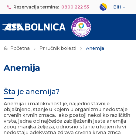
Skip to main content
Select your lan
Rezervacija termina:
0800 222 55
BiH
Početna
Priručnik bolesti
Anemija
Anemija
Šta je anemija?
Anemija ili malokrvnost je, najjednostavnije
objašnjeno, stanje u kojem u organizmu nedostaje
crvenih krvnih zrnaca. Iako postoji nekoliko različitih
vrsta, jedna od najčešće zabilježenih jeste anemija
zbog manjka željeza, odnosno stanje u kojem krvi
nedostaju adekvatna zdrava crvena krvna zrnca