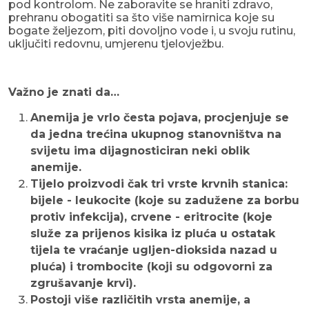
pod kontrolom. Ne zaboravite se hraniti zdravo,
prehranu obogatiti sa što više namirnica koje su
bogate željezom, piti dovoljno vode i, u svoju rutinu,
uključiti redovnu, umjerenu tjelovježbu.
Važno je znati da…
Anemija je vrlo česta pojava, procjenjuje se
da jedna trećina ukupnog stanovništva na
svijetu ima dijagnosticiran neki oblik
anemije.
Tijelo proizvodi čak tri vrste krvnih stanica:
bijele - leukocite (koje su zadužene za borbu
protiv infekcija), crvene - eritrocite (koje
služe za prijenos kisika iz pluća u ostatak
tijela te vraćanje ugljen-dioksida nazad u
pluća) i trombocite (koji su odgovorni za
zgrušavanje krvi).
Postoji više različitih vrsta anemije, a