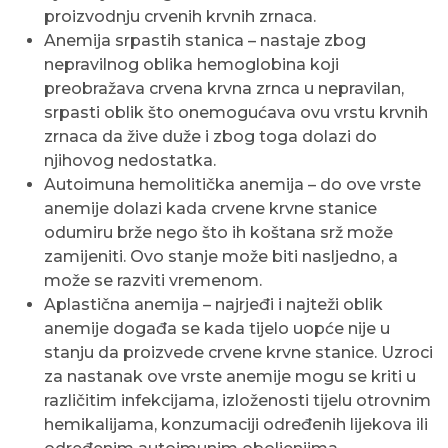
proizvodnju crvenih krvnih zrnaca.
Anemija srpastih stanica – nastaje zbog
nepravilnog oblika hemoglobina koji
preobražava crvena krvna zrnca u nepravilan,
srpasti oblik što onemogućava ovu vrstu krvnih
zrnaca da žive duže i zbog toga dolazi do
njihovog nedostatka.
Autoimuna hemolitička anemija – do ove vrste
anemije dolazi kada crvene krvne stanice
odumiru brže nego što ih koštana srž može
zamijeniti. Ovo stanje može biti nasljedno, a
može se razviti vremenom.
Aplastična anemija – najrjeđi i najteži oblik
anemije događa se kada tijelo uopće nije u
stanju da proizvede crvene krvne stanice. Uzroci
za nastanak ove vrste anemije mogu se kriti u
različitim infekcijama, izloženosti tijelu otrovnim
hemikalijama, konzumaciji određenih lijekova ili