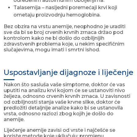
određenim autoimunim oboljenjima.
Talasemija – nasljedni poremećaji krvi koji
ometaju proizvodnju hemoglobina.
Bez obzira na vrstu anemije, neophodno je uraditi
sve da bi se broj crvenih krvnih zrnaca držao pod
kontrolom kako ne bi došlo do ozbiljnijih
zdravstvenih problema koje, u nekim specifičnim
slučajevima, mogu imati i smrtni ishod.
Uspostavljanje dijagnoze i liječenje
Nakon što sasluša vaše simptome, doktor će vas
uputiti na analizu krvi kojom će se ustanoviti nivo
željeza, odnosno crvenih krvnih zrnaca. U zavisnosti
od ozbiljnosti stanja vaše krvne slike, doktor će
predložiti detaljnije analize kako bi se ustanovila
vrsta, odnosno razlozi zbog kojih je došlo do
anemije.
Liječenje anemije zavisi od vrste i najčešće se
koriste metode koje uključuju: promjenu