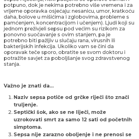
potpuno, dok je nekima potrebno više vremena i za
vrijeme oporavka osjećaju: nesanicu, umor, kratkoću
daha, bolove u mišićima i zglobovima, probleme s
pamćenjem, koncentracijom i učenjem). Ljudi koji su
jednom preživjeli sepsu pod većim su rizikom za
ponovno suočavanje s ovim stanjem, pa je
potrebno biti pažljiv u slučaju rana, virusnih ili
bakterijskih infekcija. Ukoliko vam se čini da
oporavak teče sporo, obratite se svom doktoru i
potražite savjet za poboljšanje svog zdravstvenog
stanja.
Važno je znati da…
Naziv sepsa potiče od grčke riječi što znači
truljenje.
Septički šok, ako se ne liječi, može
uzrokovati smrt za samo 12 sati od početnih
simptoma.
Sepsa nije zarazno oboljenje i ne prenosi se