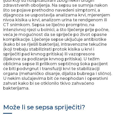
ljudi koji su hospitalizirani zbog nekih drugih
zdravstvenih oboljenja. Na sepsu se sumnja nakon
što se pojave prethodno navedeni simptomi, a
dijagnoza se uspostavlja analizama krvi, mjerenjem
nivoa kisika u krvi, analizom urina te rendgenom ili
CT snimkom. Sepsa se liječno promptno, na
intenzivnoj njezi u bolnici, a što liječenje prije počne,
veća je mogućnost da se spriječe po život opasne
komplikacije. Liječenje sepse uključuje antibiotike
(kako bi se riješili bakterija), intravenozne tekućine
(koji trebaju stabilizirati protok kisika u krvi i
spriječiti pad krvnog pritiska) ili vazopresore
(lijekove za podizanje krvnog pritiska). U težim
oblicima sepse ili prilikom septičnog šoka pacijent
će biti podvrgnut i transfuziji krvi te stabilizaciji
organa (mehaničko disanje, dijaliza bubrega i slično).
U nekim slučajevima bit će neophodan i operativni
zahvat kako bi se otklonilo tkivo zahvaćeno
bakterijama.
Može li se sepsa spriječiti?