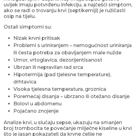
uvijek imaju potvrđenu infekciju, a najčešći simptom,
ako se radi o trovanju krvi (septikemiji) je ružičasti
osip na tijelu.
Ostali simptomi su:
Nizak krvni pritisak
Problemi s uriniranjem – nemogućnost uriniranja
ili česta potreba za obavljanjem male nužde
Umor, vrtoglavica, dezorijentisanost
Ubrzan ili nepravilan rad srca
Hipotermija (pad tjelesne temperature),
drhtavica
Visoka tjelesna temperatura, groznica
Poremećaj disanja – ubrzano ili otežano disanje
Bolovi u abdomenu
Pojačano znojenje
Analize krvi, u slučaju sepse, ukazuju na smanjen
broj trombocita te povećanje mliječne kiseline u krvi
što je jasan pokazatelj da krvne ćelije ne