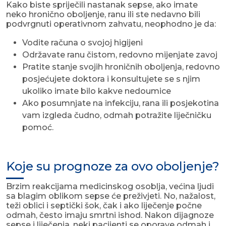
Kako biste spriječili nastanak sepse, ako imate
neko hronično oboljenje, ranu ili ste nedavno bili
podvrgnuti operativnom zahvatu, neophodno je da:
Vodite računa o svojoj higijeni
Održavate ranu čistom, redovno mijenjate zavoj
Pratite stanje svojih hroničnih oboljenja, redovno
posjećujete doktora i konsultujete se s njim
ukoliko imate bilo kakve nedoumice
Ako posumnjate na infekciju, rana ili posjekotina
vam izgleda čudno, odmah potražite liječničku
pomoć.
Koje su prognoze za ovo oboljenje?
Brzim reakcijama medicinskog osoblja, većina ljudi
sa blagim oblikom sepse će preživjeti. No, nažalost,
teži oblici i septički šok, čak i ako liječenje počne
odmah, često imaju smrtni ishod. Nakon dijagnoze
sepse i liječenja, neki pacijenti se oporave odmah i