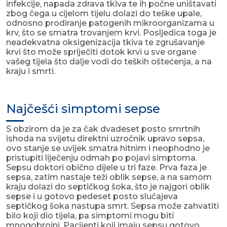
infekcije, napada zdrava tkiva te ih počne uništavati
zbog čega u cijelom tijelu dolazi do teške upale,
odnosno prodiranje patogenih mikroorganizama u
krv, što se smatra trovanjem krvi. Posljedica toga je
neadekvatna oksigenizacija tkiva te zgrušavanje
krvi što može spriječiti dotok krvi u sve organe
vašeg tijela što dalje vodi do teških oštećenja, a na
kraju i smrti.
Najčešći simptomi sepse
S obzirom da je za čak dvadeset posto smrtnih
ishoda na svijetu direktni uzročnik upravo sepsa,
ovo stanje se uvijek smatra hitnim i neophodno je
pristupiti liječenju odmah po pojavi simptoma.
Sepsu doktori obično dijele u tri faze. Prva faza je
sepsa, zatim nastaje teži oblik sepse, a na samom
kraju dolazi do septičkog šoka, što je najgori oblik
sepse i u gotovo pedeset posto slučajeva
septičkog šoka nastupa smrt. Sepsa može zahvatiti
bilo koji dio tijela, pa simptomi mogu biti
mnogobrojni. Pacijenti koji imaju sepsu gotovo