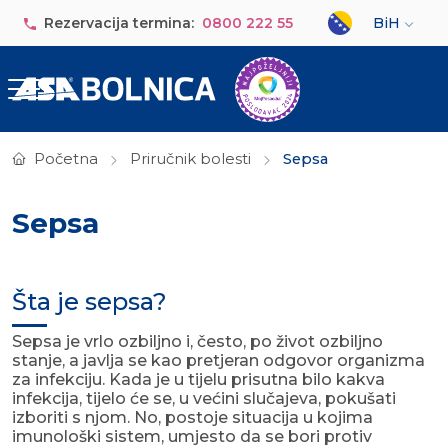
Skip to main content
Select your lan
Rezervacija termina:
0800 222 55
BiH
Početna
Priručnik bolesti
Sepsa
Sepsa
Šta je sepsa?
Sepsa je vrlo ozbiljno i, često, po život ozbiljno
stanje, a javlja se kao pretjeran odgovor organizma
za infekciju. Kada je u tijelu prisutna bilo kakva
infekcija, tijelo će se, u većini slučajeva, pokušati
izboriti s njom. No, postoje situacija u kojima
imunološki sistem, umjesto da se bori protiv