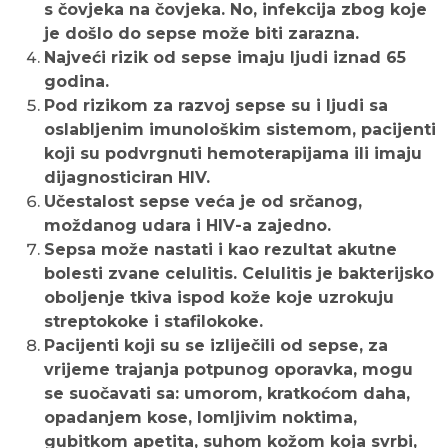
s čovjeka na čovjeka. No, infekcija zbog koje
je došlo do sepse može biti zarazna.
Najveći rizik od sepse imaju ljudi iznad 65
godina.
Pod rizikom za razvoj sepse su i ljudi sa
oslabljenim imunološkim sistemom, pacijenti
koji su podvrgnuti hemoterapijama ili imaju
dijagnosticiran HIV.
Učestalost sepse veća je od srčanog,
moždanog udara i HIV-a zajedno.
Sepsa može nastati i kao rezultat akutne
bolesti zvane celulitis. Celulitis je bakterijsko
oboljenje tkiva ispod kože koje uzrokuju
streptokoke i stafilokoke.
Pacijenti koji su se izliječili od sepse, za
vrijeme trajanja potpunog oporavka, mogu
se suočavati sa: umorom, kratkoćom daha,
opadanjem kose, lomljivim noktima,
gubitkom apetita, suhom kožom koja svrbi,