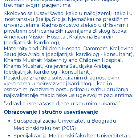
tretman svojim pacijentima.
Školovao se i usavršavao, kako u našoj zemlji, tako i u
inostranstvu (Italija, Srbija, Njemačka) na prestižnim
univerzitetima. Radno iskustvo stekao u državnim i
privatnim bolnicama BiH i zemljama Bliskog Istoka:
American Mission Hospital, Kraljevina Bahrein
(pedijatrijski kardiolog),
Maternity and Children Hospital Dammam, Kraljevina
Saudijska Arabija (pedijatrijski kardiolog - konsultant),
Khamis Mushait Maternity and Children Hospital,
Khamis Mushait, Kraljevina Saudijska Arabija,
(pedijatrijski kardiolog - konsultant).
Posjeduje znanje o sofisticiranim dijagnostičkim
vještinama u neinvazivnoj kardiologiji, kao i o
osnovnim invazivnim postupcima u svrhu pružanja
najkvalitetnije medicinske usluge svojim pacijentima.
“Zdravlje i sreća Vaše djece u sigurnim rukama.”
Obrazovanje i stručno usavršavanje
Subspecijalizacija: Univerzitet u Beogradu,
Medicinski fakultet (2015)
Specijalizacija: Medicinski fakultet Univerziteta u