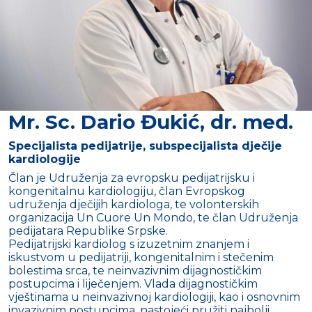
Mr. Sc. Dario Đukić, dr. med.
Specijalista pedijatrije, subspecijalista dječije
kardiologije
Član je Udruženja za evropsku pedijatrijsku i
kongenitalnu kardiologiju, član Evropskog
udruženja dječijih kardiologa, te volonterskih
organizacija Un Cuore Un Mondo, te član Udruženja
pedijatara Republike Srpske.
Pedijatrijski kardiolog s izuzetnim znanjem i
iskustvom u pedijatriji, kongenitalnim i stečenim
bolestima srca, te neinvazivnim dijagnostičkim
postupcima i liječenjem. Vlada dijagnostičkim
vještinama u neinvazivnoj kardiologiji, kao i osnovnim
invazivnim postupcima, nastojeći pružiti najbolji