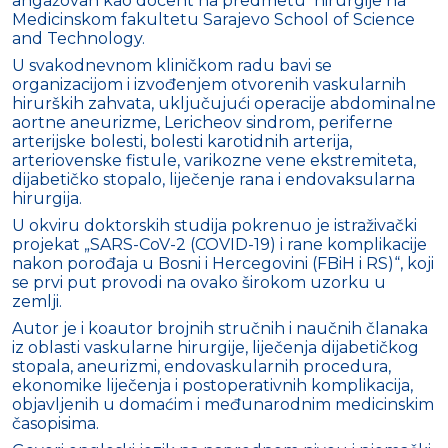
angažovan kao docent na predmetu hirurgije na
Medicinskom fakultetu Sarajevo School of Science
and Technology.
U svakodnevnom kliničkom radu bavi se
organizacijom i izvođenjem otvorenih vaskularnih
hirurških zahvata, uključujući operacije abdominalne
aortne aneurizme, Lericheov sindrom, periferne
arterijske bolesti, bolesti karotidnih arterija,
arteriovenske fistule, varikozne vene ekstremiteta,
dijabetičko stopalo, liječenje rana i endovaksularna
hirurgija.
U okviru doktorskih studija pokrenuo je istraživački
projekat „SARS-CoV-2 (COVID-19) i rane komplikacije
nakon porođaja u Bosni i Hercegovini (FBiH i RS)“, koji
se prvi put provodi na ovako širokom uzorku u
zemlji.
Autor je i koautor brojnih stručnih i naučnih članaka
iz oblasti vaskularne hirurgije, liječenja dijabetičkog
stopala, aneurizmi, endovaskularnih procedura,
ekonomike liječenja i postoperativnih komplikacija,
objavljenih u domaćim i međunarodnim medicinskim
časopisima.