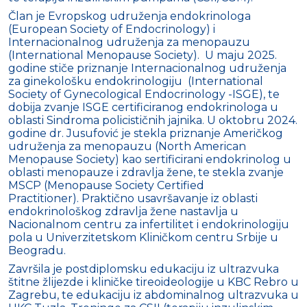
Član je Evropskog udruženja endokrinologa
(European Society of Endocrinology) i
Internacionalnog udruženja za menopauzu
(International Menopause Society). U maju 2025.
godine stiče priznanje Internacionalnog udruženja
za ginekološku endokrinologiju (International
Society of Gynecological Endocrinology -ISGE), te
dobija zvanje ISGE certificiranog endokrinologa u
oblasti Sindroma policističnih jajnika. U oktobru 2024.
godine dr. Jusufović je stekla priznanje Američkog
udruženja za menopauzu (North American
Menopause Society) kao sertificirani endokrinolog u
oblasti menopauze i zdravlja žene, te stekla zvanje
MSCP (Menopause Society Certified
Practitioner). Praktično usavršavanje iz oblasti
endokrinološkog zdravlja žene nastavlja u
Nacionalnom centru za infertilitet i endokrinologiju
pola u Univerzitetskom Kliničkom centru Srbije u
Beogradu.
Završila je postdiplomsku edukaciju iz ultrazvuka
štitne žlijezde i kliničke tireoideologije u KBC Rebro u
Zagrebu, te edukaciju iz abdominalnog ultrazvuka u