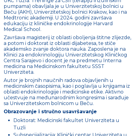
UKC Tuzla. Treninge za CSII (terapiju inzulinskim
pumpama) obavljala je u Univerzitetskoj bolnici u
Beču (AKH), Univerzitetskoj bolnici Krakow, kao i na
Medtronic akademiji. U 2024. godini završava
edukaciju iz kliničke endokrinologije Harvard
Medical School.
Završava magisterij iz oblasti oboljenja štitne zlijezde,
a potom i doktorat iz oblasti dijabetesa, te stiče
akademsko zvanje doktora nauka. Zaposlena je na
Klinici za endokrinologiju Univerzitetskog Kliničkog
Centra Sarajevo i docent je na predmetu Interna
medicina na Medicinskom fakultetu SSST
Univerziteta.
Autor je brojnih naučnih radova objavljenih u
medicinskim časopisima, kao i poglavlja u knjigama iz
oblasti endokrinologije i medicinske etike. Aktivno
učestvuje na međunarodnim kongresima i sarađuje
sa Univerzitetskom bolnicom u Beču.
Obrazovanje i stručno usavršavanje
Doktorat: Medicinski fakultet Univerziteta u
Tuzli
Subspecijalizacija: Klinički centar Univerziteta u