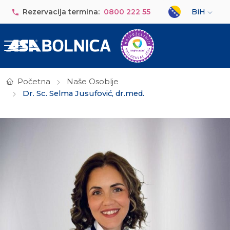
Skip to main content
Select your lan
Rezervacija termina:
0800 222 55
BiH
Početna
Naše Osoblje
Dr. Sc. Selma Jusufović, dr.med.