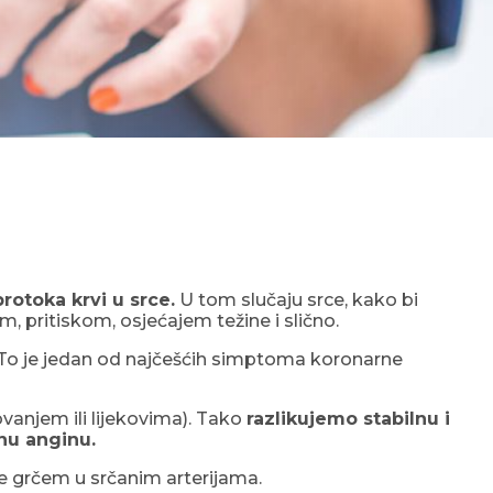
otoka krvi u srce.
U tom slučaju srce, kako bi
, pritiskom, osjećajem težine i slično.
 To je jedan od najčešćih simptoma koronarne
ovanjem ili lijekovima). Tako
razlikujemo stabilnu i
rnu anginu.
je grčem u srčanim arterijama.