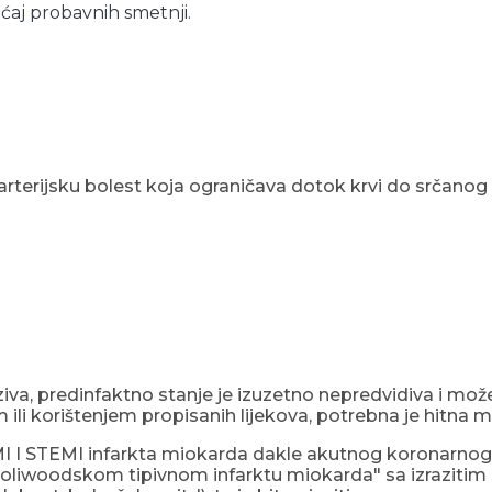
jećaj probavnih smetnji.
rterijsku bolest koja ograničava dotok krvi do srčanog m
aziva, predinfaktno stanje je izuzetno nepredvidiva i može
ili korištenjem propisanih lijekova, potrebna je hitna
MI I STEMI infarkta miokarda dakle akutnog koronarnog
 "holiwoodskom tipivnom infarktu miokarda" sa izraziti