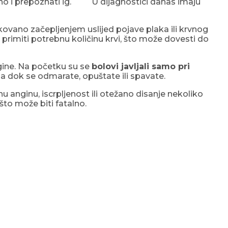
remeno i prepoznati ig. U dijagnostici danas imaju
kovano začepljenjem uslijed pojave plaka ili krvnog
e primiti potrebnu količinu krvi, što može dovesti do
ngine. Na početku su se
bolovi javljali samo pri
nja dok se odmarate, opuštate ili spavate.
u anginu, iscrpljenost ili otežano disanje nekoliko
što može biti fatalno.