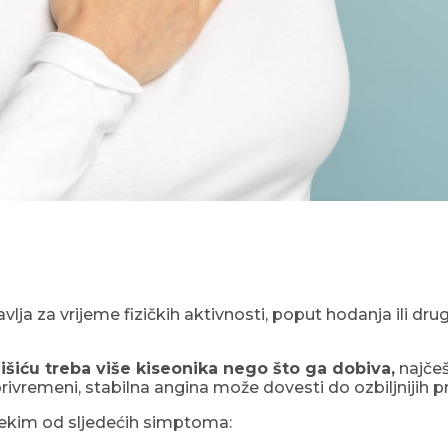
vlja za vrijeme fizičkih aktivnosti, poput hodanja ili dru
šiću treba više kiseonika nego što ga dobiva,
najčeš
i privremeni, stabilna angina može dovesti do ozbiljniji
nekim od sljedećih simptoma: