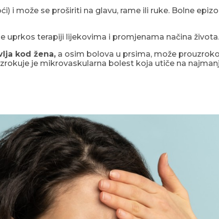
ći) i može se proširiti na glavu, rame ili ruke. Bolne epi
 uprkos terapiji lijekovima i promjenama načina života
vlja kod žena,
a osim bolova u prsima, može prouzrokov
Uzrokuje je mikrovaskularna bolest koja utiče na najmanj