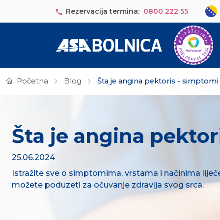
Skip to main content
Sele
Rezervacija termina:
0800 222 55
Početna
Blog
Šta je angina pektoris - simptomi i
Šta je angina pektori
25.06.2024
Istražite sve o simptomima, vrstama i načinima liječ
možete poduzeti za očuvanje zdravlja svog srca.