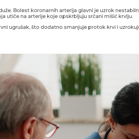
duže. Bolest koronarnih arterija glavni je uzrok nestabil
a utiče na arterije koje opskrbljuju srčani mišić krvlju.
vni ugrušak, što dodatno smanjuje protok krvi i uzrokuj