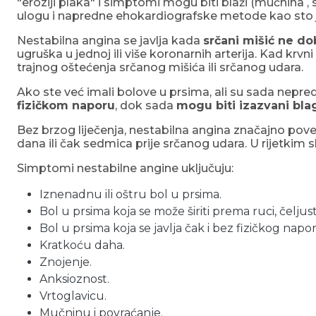
"eroziji plaka" i simptomi mogu biti blaži (mučnina ,
ulogu i napredne ehokardiografske metode kao sto je
Nestabilna angina se javlja kada
srčani mišić ne do
ugruška u jednoj ili više koronarnih arterija. Kad krv
trajnog oštećenja srčanog mišića ili srčanog udara.
Ako ste već imali bolove u prsima, ali su sada nepre
fizičkom naporu
, dok sada
mogu biti izazvani bl
Bez brzog liječenja, nestabilna angina značajno poveć
dana ili čak sedmica prije srčanog udara. U rijetkim 
Simptomi nestabilne angine uključuju:
Iznenadnu ili oštru bol u prsima.
Bol u prsima koja se može širiti prema ruci, čeljusti
Bol u prsima koja se javlja čak i bez fizičkog napor
Kratkoću daha.
Znojenje.
Anksioznost.
Vrtoglavicu.
Mučninu i povraćanje.