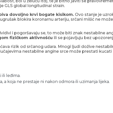
 slabost, bol u želucu itd), te je bitno javiti se pravov
 GLS global longitudinal strain.
biva dovoljno krvi bogate kisikom.
Ovo stanje je uzro
ni ugrušak blokira koronarnu arteriju, srčani mišić ne mož
dvidivi i pogoršavaju se, to može biti znak nestabilne a
agom fizičkom aktivnošću
ili se pojavljuju bez upozore
ava rizik od srčanog udara. Mnogi ljudi dožive nestabiln
slučajevima nestabilne angine srce može prestati kucati 
 ili leđima.
a, a koja ne prestaje ni nakon odmora ili uzimanja lijeka.