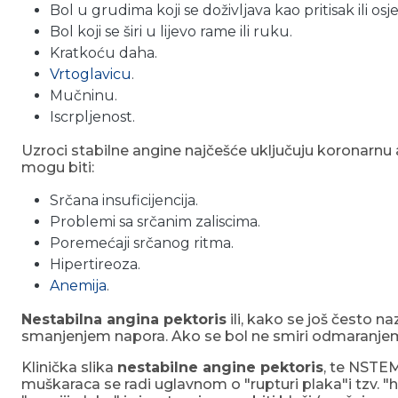
Bol u grudima koji se doživljava kao pritisak ili os
Bol koji se širi u lijevo rame ili ruku.
Kratkoću daha.
Vrtoglavicu
.
Mučninu.
Iscrpljenost.
Uzroci stabilne angine najčešće uključuju koronarnu a
mogu biti:
Srčana insuficijencija.
Problemi sa srčanim zaliscima.
Poremećaji srčanog ritma.
Hipertireoza.
Anemija
.
Nestabilna angina pektoris
ili, kako se još često n
smanjenjem napora. Ako se bol ne smiri odmaranjem 
Klinička slika
nestabilne angine pektoris
, te NSTE
muškaraca se radi uglavnom o "rupturi plaka"i tzv.