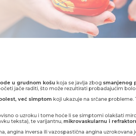
gode u grudnom košu
koja se javlja zbog
smanjenog pr
ti jače raditi, što može rezultirati probadajućim bolom
 bolest, već simptom
koji ukazuje na srčane probleme.
(ovisno o uzroku i tome hoće li se simptomi olakšati mir
avku teksta), te varijantnu,
mikrovaskularnu i refrakto
na, angina inversa ili vazospastična angina uzrokovana 