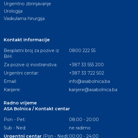
Urgentno zbrinjavanje
Urologija
Vaskularna hirurgija
Kontakt informacije
Besplatni broj za pozive iz
0800 222 55
BiH:
Za pozive iz inostranstva:
+387 33 555 200
Urgentni centar:
+387 33 722 502
Email:
info@asabolnica.ba
Karijere:
karijere@asabolnica.ba
Radno vrijeme
ASA Bolnica / Kontakt centar
Pon - Pet:
08:00 - 20:00
Sub - Ned:
ne radimo
Urgentni centar
(Pon - Ned):
00:00 - 24:00