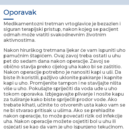
Oporavak
Medikamentozni tretman vrtoglavice je bezazlen i
siguran terapijski pristup, nakon kojeg se pacijent
odmah može vratiti svakodnevnim životnim
aktivnostima.
Nakon hirurškog tretmana ljekar će vam ispuniti uho
pamučnim štapićem. Ovaj zavoj treba ostati u uhu
pet do sedam dana nakon operacije. Zavoj se
obično stavlja preko cijelog uha kako bi se zaštitio.
Nakon operacije potrebno je nanositi kapi u uši. Da
biste ih koristili, pažljivo uklonite pakiranje i kapnite
kapi u uho. Promijenite tampon i ne stavljajte ništa
više u uho. Pokušajte spriječiti da voda uđe u uho
tokom oporavka. Izbjegavajte plivanje i nosite kapu
za tuširanje kako biste spriječili prodor vode. Ako
trebate kihati, učinite to otvorenih usta kako vam se
ne bi stvarao pritisak u ušima. Ako se prehladite
nakon operacije, to može povećati rizik od infekcije
uha. Nakon operacije možete osjetiti bol u uhu ili
osjećati se kao da vam je uho ispunjeno tekućinom.