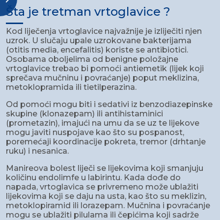
Šta je tretman vrtoglavice ?
Kod liječenja vrtoglavice najvažnije je izliječiti njen
uzrok. U slučaju upale uzrokovane bakterijama
(otitis media, encefalitis) koriste se antibiotici.
Osobama oboljelima od benigne položajne
vrtoglavice trebao bi pomoći antiemetik (lijek koji
sprečava mučninu i povraćanje) poput meklizina,
metoklopramida ili tietilperazina.
Od pomoći mogu biti i sedativi iz benzodiazepinske
skupine (klonazepam) ili antihistaminici
(prometazin), imajući na umu da se uz te lijekove
mogu javiti nuspojave kao što su pospanost,
poremećaji koordinacije pokreta, tremor (drhtanje
ruku) i nesanica.
Manireova bolest liječi se lijekovima koji smanjuju
količinu endolimfe u labirintu. Kada dođe do
napada, vrtoglavica se privremeno može ublažiti
lijekovima koji se daju na usta, kao što su meklizin,
metoklopiramid ili lorazepam. Mučnina i povraćanje
mogu se ublažiti pilulama ili čepićima koji sadrže