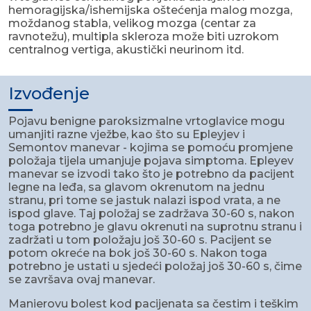
hemoragijska/ishemijska oštećenja malog mozga,
moždanog stabla, velikog mozga (centar za
ravnotežu), multipla skleroza može biti uzrokom
centralnog vertiga, akustički neurinom itd.
Izvođenje
Pojavu benigne paroksizmalne vrtoglavice mogu
umanjiti razne vježbe, kao što su Epleyjev i
Semontov manevar - kojima se pomoću promjene
položaja tijela umanjuje pojava simptoma. Epleyev
manevar se izvodi tako što je potrebno da pacijent
legne na leđa, sa glavom okrenutom na jednu
stranu, pri tome se jastuk nalazi ispod vrata, a ne
ispod glave. Taj položaj se zadržava 30-60 s, nakon
toga potrebno je glavu okrenuti na suprotnu stranu i
zadržati u tom položaju još 30-60 s. Pacijent se
potom okreće na bok još 30-60 s. Nakon toga
potrebno je ustati u sjedeći položaj još 30-60 s, čime
se završava ovaj manevar.
Manierovu bolest kod pacijenata sa čestim i teškim