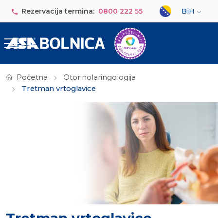
Skip to main content
Select your lan
Rezervacija termina:
0800 222 55
BiH
Početna
Otorinolaringologija
Tretman vrtoglavice