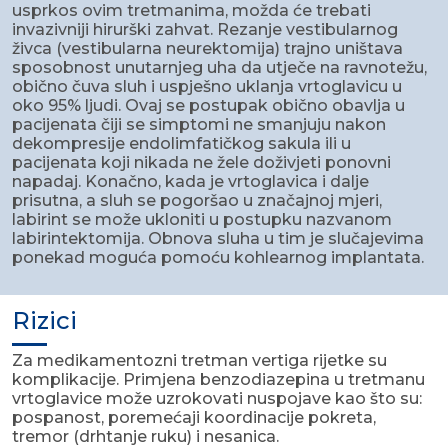
usprkos ovim tretmanima, možda će trebati
invazivniji hirurški zahvat. Rezanje vestibularnog
živca (vestibularna neurektomija) trajno uništava
sposobnost unutarnjeg uha da utječe na ravnotežu,
obično čuva sluh i uspješno uklanja vrtoglavicu u
oko 95% ljudi. Ovaj se postupak obično obavlja u
pacijenata čiji se simptomi ne smanjuju nakon
dekompresije endolimfatičkog sakula ili u
pacijenata koji nikada ne žele doživjeti ponovni
napadaj. Konačno, kada je vrtoglavica i dalje
prisutna, a sluh se pogoršao u značajnoj mjeri,
labirint se može ukloniti u postupku nazvanom
labirintektomija. Obnova sluha u tim je slučajevima
ponekad moguća pomoću kohlearnog implantata.
Rizici
Za medikamentozni tretman vertiga rijetke su
komplikacije. Primjena benzodiazepina u tretmanu
vrtoglavice može uzrokovati nuspojave kao što su:
pospanost, poremećaji koordinacije pokreta,
tremor (drhtanje ruku) i nesanica.