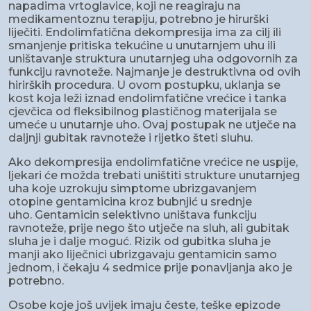
napadima vrtoglavice, koji ne reagiraju na
medikamentoznu terapiju, potrebno je hirurški
liječiti. Endolimfatična dekompresija ima za cilj ili
smanjenje pritiska tekućine u unutarnjem uhu ili
uništavanje struktura unutarnjeg uha odgovornih za
funkciju ravnoteže. Najmanje je destruktivna od ovih
hirirških procedura. U ovom postupku, uklanja se
kost koja leži iznad endolimfatične vrećice i tanka
cjevčica od fleksibilnog plastičnog materijala se
umeće u unutarnje uho. Ovaj postupak ne utječe na
daljnji gubitak ravnoteže i rijetko šteti sluhu.
Ako dekompresija endolimfatične vrećice ne uspije,
ljekari će možda trebati uništiti strukture unutarnjeg
uha koje uzrokuju simptome ubrizgavanjem
otopine gentamicina kroz bubnjić u srednje
uho. Gentamicin selektivno uništava funkciju
ravnoteže, prije nego što utječe na sluh, ali gubitak
sluha je i dalje moguć. Rizik od gubitka sluha je
manji ako liječnici ubrizgavaju gentamicin samo
jednom, i čekaju 4 sedmice prije ponavljanja ako je
potrebno.
Osobe koje još uvijek imaju česte, teške epizode