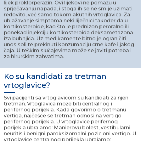
lijek proklorperazin. Ovi lijekovi ne pomažu u
sprječavanju napada, i stoga ih se ne smije uzimati
redovito, već samo tokom akutnih vrtoglavica. Za
ublažavanje simptoma neki liječnici također daju
kortikosteroide, kao što je prednizon peroralno ili
ponekad injekciju kortikosteroida deksametazona
iza bubnjića. Uz medikamente bitno je ograničiti
unos soli te prekinuti konzumaciju crne kafe i jakog
čaja. U teškim slučajevima može se javiti potreba i
za hirurškim zahvatima.
Ko su kandidati za tretman
vrtoglavice?
Svi pacijenti sa vrtoglavicom su kandidati za njen
tretman. Vrtoglavica može biti centralnog i
perifernog porijekla. Kada govorimo o tretmanu
vertiga, najčešće se tretman odnosi na vertigo
perifernog porijekla. U vrtoglavice perifernog
porijekla ubrajamo: Manierovu bolest, vestibularni
neuritis i benigni paroksizomalni pozicioni vertigo. U
vrtoglavice centralnog porijekla ubrajamo: