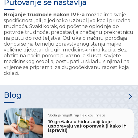
Putovanje se nastavlja
Brojanje trudnoće nakon IVF-a
možda ima svoje
specifičnosti, ali je jednako uzbudljivo kao i prirodna
trudnoća. Svaki korak, od početne oplodnje do
potvrde trudnoće, predstavlja značajnu prekretnicu
na putu do roditeljstva. Odluka o načinu porođaja
donosi se na temelju zdravstvenog stanja majke,
veličine djeteta i drugih medicinskih indikacija. Bez
obzira na način porođaja, važno je slušati savjete
medicinskog osoblja, postupati u skladu s njima i na
vrijeme se pripremiti za dugoočekivanu radost koja
dolazi.
Blog
Voda je najjeftiniji lijek koji imate
10 grešaka u hidrataciji koje
usporavaju vaš oporavak (i kako ih
ispraviti)