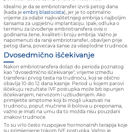
Idealno je da se embriotransfer izvrši petog dana
(kada je
embrij blastocista
), jer je to optimalno
vrijeme za odabir najkvalitetnijeg embrija s najboljim
šansama za uspješnu implantaciju. Ipak, odluka o
terminu za izvođenje embriotransfera ovisi o
godinama žene, kvaliteti i broju embrija. Važno je
napomenuti da raniji embriotransfer, obavljen prije
petog dana, povećava šanse za višeplodne trudnoće.
Dvosedmično iščekivanje
Nakon embriotransfera dolazi do perioda poznatog
kao "dvosedmično iščekivanje", vrijeme između
transfera i prvog testa na trudnoću, koji se obično
obavlja 10 do 12 dana kasnije. Period u kojem parovi
iščekuju rezultate IVF postupka može biti ispunjen
iščekivanjem, nervozom i uzbuđenjem. Ako
primijetite simptome koji bi mogli ukazivati na
trudnoću, poput mučnine ili bolova u preponama,
važno je imati na umu da to možda nisu pouzdani
znakovi trudnoće.
To su vrlo često nuspojave hormonalnih terapija koje
su primijenjene tokom IVF postupka. Važno je