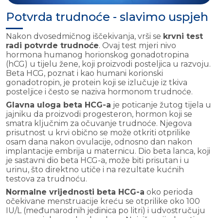
Potvrda trudnoće - slavimo uspjeh
Nakon dvosedmičnog iščekivanja, vrši se
krvni test
radi potvrde trudnoće
. Ovaj test mjeri nivo
hormona humanog horionskog gonadotropina
(hCG) u tijelu žene, koji proizvodi posteljica u razvoju.
Beta HCG, poznat i kao humani korionski
gonadotropin, je protein koji se izlučuje iz tkiva
posteljice i često se naziva hormonom trudnoće.
Glavna uloga beta HCG-a
je poticanje žutog tijela u
jajniku da proizvodi progesteron, hormon koji se
smatra ključnim za očuvanje trudnoće. Njegova
prisutnost u krvi obično se može otkriti otprilike
osam dana nakon ovulacije, odnosno dan nakon
implantacije embrija u maternicu. Dio beta lanca, koji
je sastavni dio beta HCG-a, može biti prisutan i u
urinu, što direktno utiče i na rezultate kućnih
testova za trudnoću.
Normalne vrijednosti beta HCG-a
oko perioda
očekivane menstruacije kreću se otprilike oko 100
IU/L (međunarodnih jedinica po litri) i udvostručuju