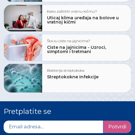
Kako zaštititi vratnu kičmu?
Uticaj klima uređaja na bolove u
vratnoj kičmi
Šta su ciste na jajnicima?
Ciste na jajnicima - Uzroci,
simptomi i tretmani
Bakterija streptokoka
Streptokokne infekcije
Pretplatite se
Potvrdi