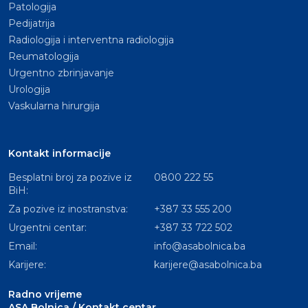
Patologija
Pedijatrija
Radiologija i interventna radiologija
Reumatologija
Urgentno zbrinjavanje
Urologija
Vaskularna hirurgija
Kontakt informacije
Besplatni broj za pozive iz
0800 222 55
BiH:
Za pozive iz inostranstva:
+387 33 555 200
Urgentni centar:
+387 33 722 502
Email:
info@asabolnica.ba
Karijere:
karijere@asabolnica.ba
Radno vrijeme
ASA Bolnica / Kontakt centar