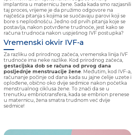
implantira u maternicu žene. Sada kada smo razjasnili
taj proces, vrijeme je da pružimo odgovore na
najčešća pitanja s kojima se suočavaju parovi koji se
bore s neplodnošću. Jedno od prvih pitanja koje se
postavlja, nakon potvrđene trudnoće, jest kako se
računa trudnoća nakon uspješnog IVF postupka?
Vremenski okvir IVF-a
Za razliku od prirodnog začeća, vremenska linija IVF
trudnoće ima neke razlike. Kod prirodnog začeća,
gestacijska dob se računa od prvog dana
posljednje menstruacije žene
. Međutim, kod IVF-a,
računanje počinje od dana kada su jajne ćelije uzete i
oplođene, obično oko dvije sedmice nakon početka
menstrualnog ciklusa žene. To znači da se u
trenutku embriotransfera, kada se embrion prenese
u maternicu, žena smatra trudnom već dvije
sedmice!