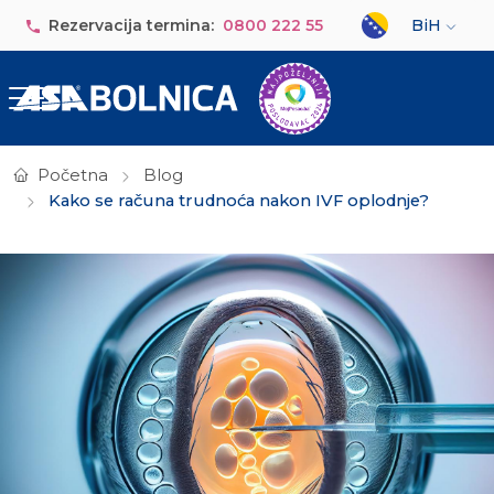
Skip to main content
Select your lan
Rezervacija termina:
0800 222 55
BiH
Početna
Blog
Kako se računa trudnoća nakon IVF oplodnje?