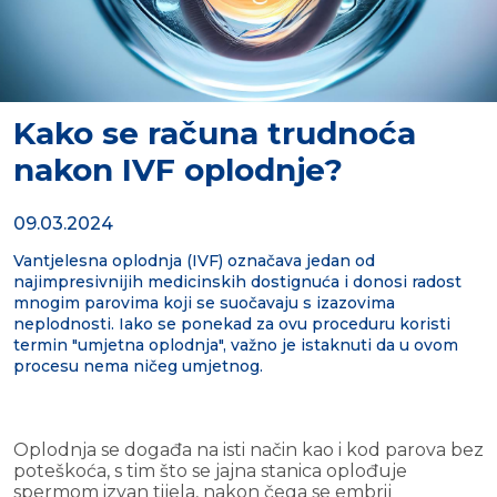
Kako se računa trudnoća
nakon IVF oplodnje?
09.03.2024
Vantjelesna oplodnja (IVF) označava jedan od
najimpresivnijih medicinskih dostignuća i donosi radost
mnogim parovima koji se suočavaju s izazovima
neplodnosti. Iako se ponekad za ovu proceduru koristi
termin "umjetna oplodnja", važno je istaknuti da u ovom
procesu nema ničeg umjetnog.
Oplodnja se događa na isti način kao i kod parova bez
poteškoća, s tim što se jajna stanica oplođuje
spermom izvan tijela, nakon čega se embrij