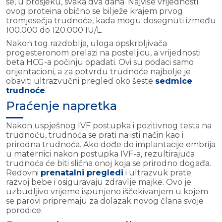
se, u prosjeku, svaka dva dana. Najviše vrijednosti
ovog proteina obično se bilježe krajem prvog
tromjesečja trudnoće, kada mogu dosegnuti između
100.000 do 120.000 IU/L.
Nakon tog razdoblja, uloga opskrbljivača
progesteronom prelazi na posteljicu, a vrijednosti
beta HCG-a počinju opadati. Ovi su podaci samo
orijentacioni, a za potvrdu trudnoće najbolje je
obaviti ultrazvučni pregled oko šeste
sedmice
trudnoće
.
Praćenje napretka
Nakon uspješnog IVF postupka i pozitivnog testa na
trudnoću, trudnoća se prati na isti način kao i
prirodna trudnoća. Ako dođe do implantacije embrija
u maternici nakon postupka IVF-a, rezultirajuća
trudnoća će biti slična onoj koja se prirodno događa.
Redovni
prenatalni pregledi
i ultrazvuk prate
razvoj bebe i osiguravaju zdravlje majke. Ovo je
uzbudljivo vrijeme ispunjeno iščekivanjem u kojem
se parovi pripremaju za dolazak novog člana svoje
porodice.