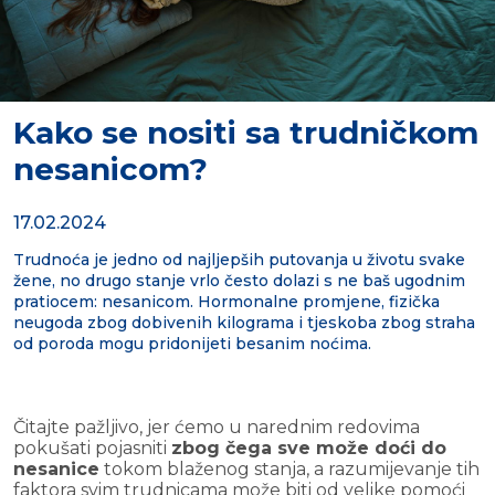
Kako se nositi sa trudničkom
nesanicom?
17.02.2024
Trudnoća je jedno od najljepših putovanja u životu svake
žene, no drugo stanje vrlo često dolazi s ne baš ugodnim
pratiocem: nesanicom. Hormonalne promjene, fizička
neugoda zbog dobivenih kilograma i tjeskoba zbog straha
od poroda mogu pridonijeti besanim noćima.
Čitajte pažljivo, jer ćemo u narednim redovima
pokušati pojasniti
zbog čega sve može doći do
nesanice
tokom blaženog stanja, a razumijevanje tih
faktora svim trudnicama može biti od velike pomoći