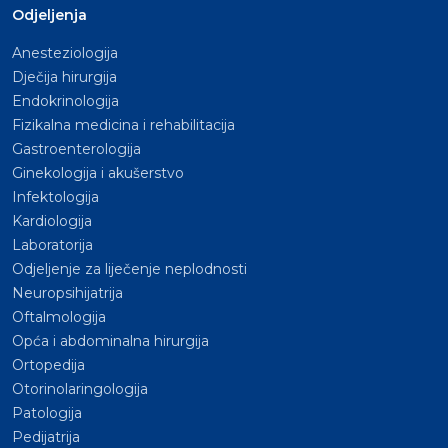
Odjeljenja
Anesteziologija
Dječija hirurgija
Endokrinologija
Fizikalna medicina i rehabilitacija
Gastroenterologija
Ginekologija i akušerstvo
Infektologija
Kardiologija
Laboratorija
Odjeljenje za liječenje neplodnosti
Neuropsihijatrija
Oftalmologija
Opća i abdominalna hirurgija
Ortopedija
Otorinolaringologija
Patologija
Pedijatrija