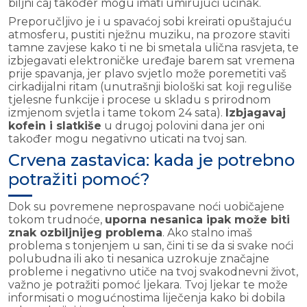
biljni čaj također mogu imati umirujući učinak.
Preporučljivo je i u spavaćoj sobi kreirati opuštajuću
atmosferu, pustiti nježnu muziku, na prozore staviti
tamne zavjese kako ti ne bi smetala ulična rasvjeta, te
izbjegavati elektroničke uređaje barem sat vremena
prije spavanja, jer plavo svjetlo može poremetiti vaš
cirkadijalni ritam (unutrašnji biološki sat koji reguliše
tjelesne funkcije i procese u skladu s prirodnom
izmjenom svjetla i tame tokom 24 sata).
Izbjagavaj
kofein i slatkiše
u drugoj polovini dana jer oni
također mogu negativno uticati na tvoj san.
Crvena zastavica: kada je potrebno
potražiti pomoć?
Dok su povremene neprospavane noći uobičajene
tokom trudnoće,
uporna nesanica ipak može biti
znak ozbiljnijeg problema
. Ako stalno imaš
problema s tonjenjem u san, čini ti se da si svake noći
polubudna ili ako ti nesanica uzrokuje značajne
probleme i negativno utiče na tvoj svakodnevni život,
važno je potražiti pomoć ljekara. Tvoj ljekar te može
informisati o mogućnostima liječenja kako bi dobila