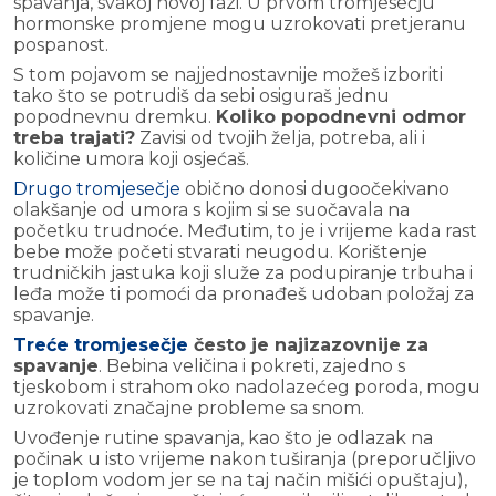
spavanja, svakoj novoj fazi. U prvom tromjesečju
hormonske promjene mogu uzrokovati pretjeranu
pospanost.
S tom pojavom se najjednostavnije možeš izboriti
tako što se potrudiš da sebi osiguraš jednu
popodnevnu dremku.
Koliko popodnevni odmor
treba trajati?
Zavisi od tvojih želja, potreba, ali i
količine umora koji osjećaš.
Drugo tromjesečje
obično donosi dugoočekivano
olakšanje od umora s kojim si se suočavala na
početku trudnoće. Međutim, to je i vrijeme kada rast
bebe može početi stvarati neugodu. Korištenje
trudničkih jastuka koji služe za podupiranje trbuha i
leđa može ti pomoći da pronađeš udoban položaj za
spavanje.
Treće tromjesečje
često je najizazovnije za
spavanje
. Bebina veličina i pokreti, zajedno s
tjeskobom i strahom oko nadolazećeg poroda, mogu
uzrokovati značajne probleme sa snom.
Uvođenje rutine spavanja, kao što je odlazak na
počinak u isto vrijeme nakon tuširanja (preporučljivo
je toplom vodom jer se na taj način mišići opuštaju),