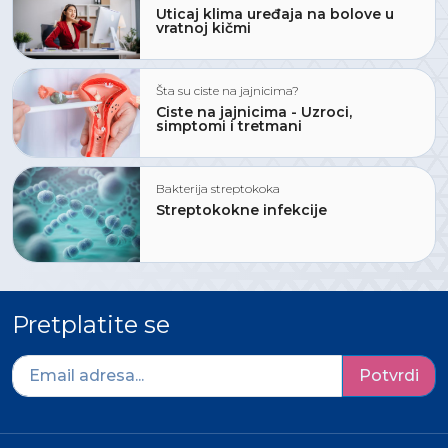
Uticaj klima uređaja na bolove u
vratnoj kičmi
Šta su ciste na jajnicima?
Ciste na jajnicima - Uzroci,
simptomi i tretmani
Bakterija streptokoka
Streptokokne infekcije
Pretplatite se
Potvrdi