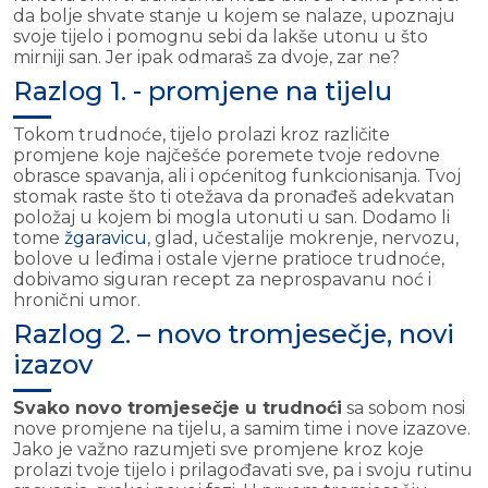
da bolje shvate stanje u kojem se nalaze, upoznaju
svoje tijelo i pomognu sebi da lakše utonu u što
mirniji san. Jer ipak odmaraš za dvoje, zar ne?
Razlog 1. - promjene na tijelu
Tokom trudnoće, tijelo prolazi kroz različite
promjene koje najčešće poremete tvoje redovne
obrasce spavanja, ali i općenitog funkcionisanja. Tvoj
stomak raste što ti otežava da pronađeš adekvatan
položaj u kojem bi mogla utonuti u san. Dodamo li
tome
žgaravicu
, glad, učestalije mokrenje, nervozu,
bolove u leđima i ostale vjerne pratioce trudnoće,
dobivamo siguran recept za neprospavanu noć i
hronični umor.
Razlog 2. – novo tromjesečje, novi
izazov
Svako novo tromjesečje u trudnoći
sa sobom nosi
nove promjene na tijelu, a samim time i nove izazove.
Jako je važno razumjeti sve promjene kroz koje
prolazi tvoje tijelo i prilagođavati sve, pa i svoju rutinu