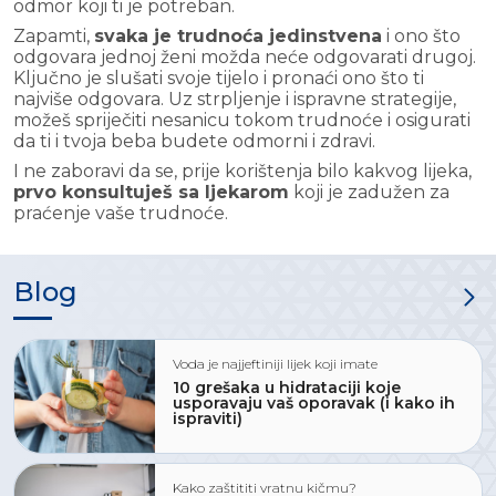
odmor koji ti je potreban.
Zapamti,
svaka je trudnoća jedinstvena
i ono što
odgovara jednoj ženi možda neće odgovarati drugoj.
Ključno je slušati svoje tijelo i pronaći ono što ti
najviše odgovara. Uz strpljenje i ispravne strategije,
možeš spriječiti nesanicu tokom trudnoće i osigurati
da ti i tvoja beba budete odmorni i zdravi.
I ne zaboravi da se, prije korištenja bilo kakvog lijeka,
prvo konsultuješ sa ljekarom
koji je zadužen za
praćenje vaše trudnoće.
Blog
Voda je najjeftiniji lijek koji imate
10 grešaka u hidrataciji koje
usporavaju vaš oporavak (i kako ih
ispraviti)
Kako zaštititi vratnu kičmu?