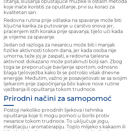
čitanja, slušanja opuštajuće muzike ili ostalih metoda
koje inače koristiš za opuštanje, prvi su koraci za
kvalitetan san.
Redovna rutina prije odlaska na spavanje može biti
ključna karika za putovanje u carstvo snova jer,
praćenjem istih koraka prije spavanja, tijelo uči kada
je vrijeme za spavanje.
Jedan od razloga za nesanicu može biti i manjak
fizičke aktivnosti tokom dana, jer kada osoba nije
umorna, teže joj je zaspati, a redovna tjelesna
aktivnost dokazano može potaknuti bolji san. Zbog
toga se preporučuje bavljenje sportom, odnosno
blaga tjelovježba kako bi se potrošio višak dnevne
energije. Međutim, važno je posavjetovati se sa svojim
ljekarom prije započinjanja bilo kakve nove rutine
vježbanja ili opuštanja tokom trudnoće.
Prirodni načini za samopomoć
Postoji nekoliko prirodnih lijekova i tehnika
opuštanja koje ti mogu pomoći u borbi protiv
nesanice tokom trudnoće. To uključuje jogu,
meditaciju i aromaterapiju. Toplo mlijeko s kakaom ili