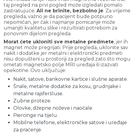
taj pregled na prvi pogled može izgledati pomalo
zastrašujuće.
Ali ne brinite, bezbolno je
. Za vrijeme
pregleda, važno je da pacijent bude potpuno
nepomičan, jer čak i najmanje pomicanje može
umanjiti kvalitetu slike i rezultirati potrebom za
ponovnim dijelom pregleda.
Morat ćete ukloniti sve metalne predmete
, jer ih
magnet može pregrijati. Prije pregleda, uklonite sav
nakit i dodatke jer metalni i elektronički predmeti
nisu dopušteni u prostoriji za pregled zato što mogu
ometati magnetsko polje MRI uređaja ili izazvati
opekotine. Ovo uključuje:
Nakit, satove, bankovne kartice i slušne aparate.
Šnale, metalne dodatke za kosu, grudnjake i
metalne rajsferšluse.
Zubne proteze.
Olovke, džepne noževe i naočale.
Piercinge na tijelu.
Mobilne telefone, elektroničke satove i uređaje
za praćenje.