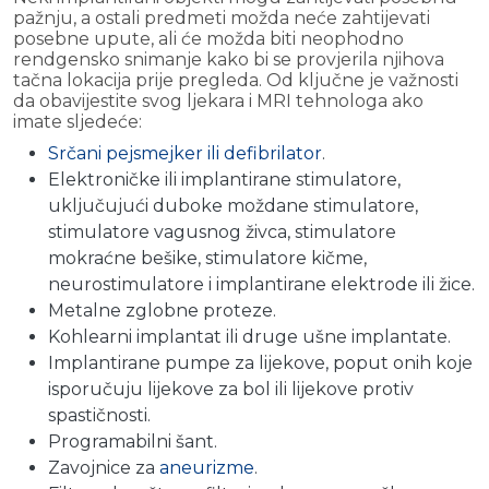
pažnju, a ostali predmeti možda neće zahtijevati
posebne upute, ali će možda biti neophodno
rendgensko snimanje kako bi se provjerila njihova
tačna lokacija prije pregleda. Od ključne je važnosti
da obavijestite svog ljekara i MRI tehnologa ako
imate sljedeće:
Srčani pejsmejker ili defibrilator
.
Elektroničke ili implantirane stimulatore,
uključujući duboke moždane stimulatore,
stimulatore vagusnog živca, stimulatore
mokraćne bešike, stimulatore kičme,
neurostimulatore i implantirane elektrode ili žice.
Metalne zglobne proteze.
Kohlearni implantat ili druge ušne implantate.
Implantirane pumpe za lijekove, poput onih koje
isporučuju lijekove za bol ili lijekove protiv
spastičnosti.
Programabilni šant.
Zavojnice za
aneurizme
.