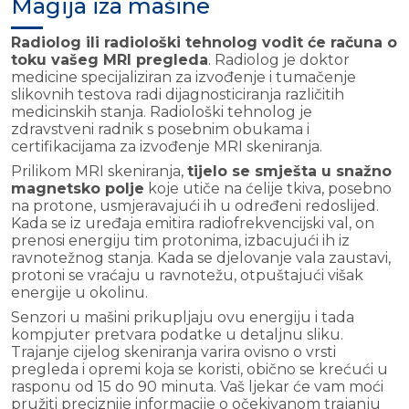
Magija iza mašine
Radiolog ili radiološki tehnolog vodit će računa o
toku vašeg MRI pregleda
. Radiolog je doktor
medicine specijaliziran za izvođenje i tumačenje
slikovnih testova radi dijagnosticiranja različitih
medicinskih stanja. Radiološki tehnolog je
zdravstveni radnik s posebnim obukama i
certifikacijama za izvođenje MRI skeniranja.
Prilikom MRI skeniranja,
tijelo se smješta u snažno
magnetsko polje
koje utiče na ćelije tkiva, posebno
na protone, usmjeravajući ih u određeni redoslijed.
Kada se iz uređaja emitira radiofrekvencijski val, on
prenosi energiju tim protonima, izbacujući ih iz
ravnotežnog stanja. Kada se djelovanje vala zaustavi,
protoni se vraćaju u ravnotežu, otpuštajući višak
energije u okolinu.
Senzori u mašini prikupljaju ovu energiju i tada
kompjuter pretvara podatke u detaljnu sliku.
Trajanje cijelog skeniranja varira ovisno o vrsti
pregleda i opremi koja se koristi, obično se krećući u
rasponu od 15 do 90 minuta. Vaš ljekar će vam moći
pružiti preciznije informacije o očekivanom trajanju