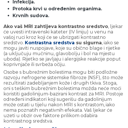
Infekcija.
Protoka krvi u određenim organima.
Krvnih sudova.
Ako vaš MRI zahtijeva kontrastno sredstvo
, ljekar
će uvesti intravenski kateter (IV liniju) u venu na
vašoj ruci kroz koji će se ubrizgati kontrastno
sredstvo.
Kontrastna sredstva
su sigurna
, iako se
mogu javiti nuspojave, koje su obično blage i rijetke
(a uključuju mučninu, glavobolju i bol na mjestu
uboda). Rijetko se javljaju i alergijske reakcije poput
koprivnjače ili svrbeža očiju.
Osobe s bubrežnim bolestima mogu biti podložne
razvoju nefrogene sistemske fibroze (NSF), što može
rezultirati zadebljanjem kože i drugih tkiva. Stoga,
oni s teškim bubrežnim bolestima možda neće moći
koristiti gadolinijum-bazirani kontrast za MRI. Postoje
određeni indikatori koji sugerišu da gadolinijum
može ostati u tijelu nakon MRI s kontrastom, iako
nema poznatih negativnih efekata. Vaš ljekar će
uzeti u obzir ove faktore prilikom odabira
kontrastnog sredstva.