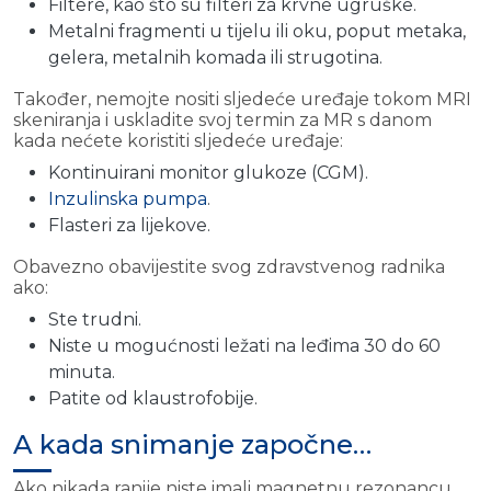
Filtere, kao što su filteri za krvne ugruške.
Metalni fragmenti u tijelu ili oku, poput metaka,
gelera, metalnih komada ili strugotina.
Također, nemojte nositi sljedeće uređaje tokom MRI
skeniranja i uskladite svoj termin za MR s danom
kada nećete koristiti sljedeće uređaje:
Kontinuirani monitor glukoze (CGM).
Inzulinska pumpa
.
Flasteri za lijekove.
Obavezno obavijestite svog zdravstvenog radnika
ako:
Ste trudni.
Niste u mogućnosti ležati na leđima 30 do 60
minuta.
Patite od klaustrofobije.
A kada snimanje započne…
Ako nikada ranije niste imali magnetnu rezonancu,