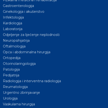
Fizikalna medicina i rehabilitacija
Gastroenterologija
Ginekologija i akušerstvo
Infektologija
Kardiologija
Laboratorija
Odjeljenje za liječenje neplodnosti
Neuropsihijatrija
Oftalmologija
Opća i abdominalna hirurgija
Ortopedija
Otorinolaringologija
Patologija
Pedijatrija
Radiologija i interventna radiologija
Reumatologija
Urgentno zbrinjavanje
Urologija
Vaskularna hirurgija