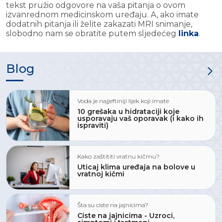
tekst pružio odgovore na vaša pitanja o ovom
izvanrednom medicinskom uređaju. A, ako imate
dodatnih pitanja ili želite zakazati MRI snimanje,
slobodno nam se obratite putem sljedećeg
linka
.
Blog
Voda je najjeftiniji lijek koji imate
10 grešaka u hidrataciji koje
usporavaju vaš oporavak (i kako ih
ispraviti)
Kako zaštititi vratnu kičmu?
Uticaj klima uređaja na bolove u
vratnoj kičmi
Šta su ciste na jajnicima?
Ciste na jajnicima - Uzroci,