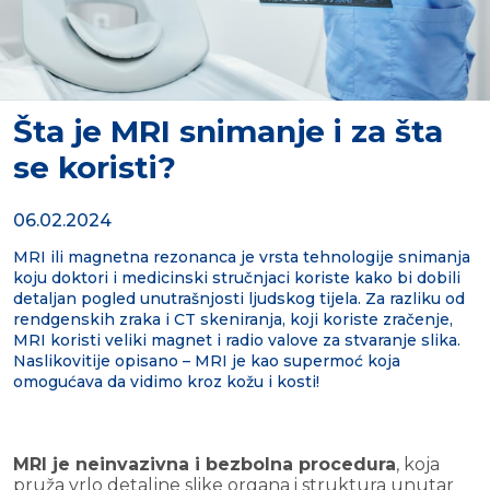
Šta je MRI snimanje i za šta
se koristi?
06.02.2024
MRI ili magnetna rezonanca je vrsta tehnologije snimanja
koju doktori i medicinski stručnjaci koriste kako bi dobili
detaljan pogled unutrašnjosti ljudskog tijela. Za razliku od
rendgenskih zraka i CT skeniranja, koji koriste zračenje,
MRI koristi veliki magnet i radio valove za stvaranje slika.
Naslikovitije opisano – MRI je kao supermoć koja
omogućava da vidimo kroz kožu i kosti!
MRI je neinvazivna i bezbolna procedura
, koja
pruža vrlo detaljne slike organa i struktura unutar