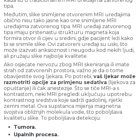
kada su u tradicionalnim MRI uređajima zatvorenog
tipa.
Međutim, slike snimljene otvorenim MRI uređajima
obično nisu tako jasne kao one snimljene MRI
uređajima zatvorenog tipa. MRI uređaji zatvorenog
tipa imaju prstenastu strukturu magneta koja
formira otvor ili cijev u sredini, gdje pacijent leži kako
bi se snimile slike. Ovi zatvoreni uređaji su uski, što
može izazvati anksioznost i neugodu kod nekih ljudi,
ali pružaju slike najbolje kvalitete.
Ako osjećate nervozu zbog MRI skeniranja ili imate
strah od zatvorenih prostora, važno je da o tome
obavijestite svog ljekara. Po potrebi,
vaš ljekar može
razmotriti opcije za primjenu sedativa
(lijekova za
opuštanje) ili čak anestezije. Što se tiče MRI-a s
kontrastom, neki MRI pregledi uključuju upotrebu
kontrastnog sredstva koje sadrži gadolinij, rijetki
zemni metal. Ova supstanca mijenja magnetna
svojstva obližnjih molekula vode, što poboljšava
kvalitetu slike. To poboljšava detekciju:
Tumora.
Upalnih procesa.