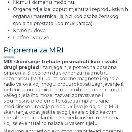
Kičmu i kičmenu moždinu.
Organe zdjelice, poput mjehura i reproduktivnih
organa (maternica i jajnici kod osoba ženskog
spola, te prostata kod muškaraca).
Krvne sudove.
Limfne čvorove.
Priprema za MRI
MRI skaniranje trebate posmatrati kao i svaki
drugi pregled
i za njega nije potrebna posebna
priprema. S obzirom da skener za magnetnu
rezonancu (MRI) koristi snažne magnete i signale
radio valova koji mogu prouzrokovati zagrijavanje ili
potencijalno pomicanje metalnih predmeta unutar
vašeg tijela što može izazvati zdravstvene i
sigurnosne probleme te oštetiti implantirane
medicinske uređaje preporučljivo je da, prije MRI
skeniranja, obavijestite svog ljekara o bilo kakvim
metalnim ili implantiranim medicinskim uređajima
koji se eventualno nalaze u vašem tijelu.
Neki implantirani objekti mogu zahtijevati posebnu