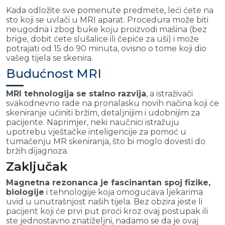
Kada odložite sve pomenute predmete, leći ćete na
sto koji se uvlači u MRI aparat. Procedura može biti
neugodna i zbog buke koju proizvodi mašina (bez
brige, dobit ćete slušalice ili čepiće za uši) i može
potrajati od 15 do 90 minuta, ovisno o tome koji dio
vašeg tijela se skenira.
Budućnost MRI
MRI tehnologija se stalno razvija
, a istraživači
svakodnevno rade na pronalasku novih načina koji će
skeniranje učiniti bržim, detaljnijim i udobnijim za
pacijente. Naprimjer, neki naučnici istražuju
upotrebu vještačke inteligencije za pomoć u
tumačenju MR skeniranja, što bi moglo dovesti do
bržih dijagnoza.
Zaključak
Magnetna rezonanca je fascinantan spoj fizike,
biologije
i tehnologije koja omogućava ljekarima
uvid u unutrašnjost naših tijela. Bez obzira jeste li
pacijent koji će prvi put proći kroz ovaj postupak ili
ste jednostavno znatiželjni, nadamo se da je ovaj