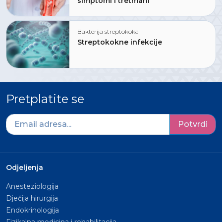
simptomi i tretmani
Bakterija streptokoka
Streptokokne infekcije
Pretplatite se
Potvrdi
Odjeljenja
Anesteziologija
Dječija hirurgija
Endokrinologija