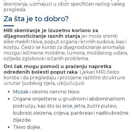
skeniranja, uzimajući u obzir specifičan razlog vašeg
pregleda.
Za šta je to dobro?
MRI skeniranje je izuzetno korisno za
dijagnosticiranje raznih stanja
jer može snimiti
slike mekih tkiva, poput organa i krvnih sudova, kao i
kostiju. Često se koristi za dijagnosticiranje anomalija
mozga i kičmene moždine, tumora, moždanog udara,
ozljeda zglobova i srčanih problema.
Oni čak mogu pomoći u praćenju napretka
određenih bolesti poput raka
. Ljekari MRI često
koriste i da pregledaju i procijene različite strukture
unutar ljudskog tijela, uključujući:
Mozak
i okolno nervno tkivo.
Organe smještene u grudnom i abdominalnom
području, kao što su
srce
, jetra, žučni putevi,
bubrezi, slezena, crijeva, pankreas i nadbubrežne
žlijezde.
Tkivo dojke.