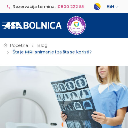
Skip to main content
Select your lan
Rezervacija termina:
0800 222 55
BiH
Početna
Blog
Šta je MRI snimanje i za šta se koristi?