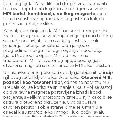
ljudskog tijela. Za razliku od drugih vrsta slikovnih
testova, poput onih koji koriste rendgenske zrake,
MRI koristi kombinaciju velikog magneta
, radio
talasa i sofisticiranog računarskog sistema kako bi
generisao detaljne slike.
Zahvaljujući činjenici da MRI ne koristi rendgenske
zrake ili druge oblike zračenja, ovo je siguran test koji
se može ponavljati često za dijagnosticiranje ili
praćenje liječenja, posebno kada je riječ o
pregledima mozga ili drugih osjetljivih područja
tijela. Prethodno opisan MRI odnosi se na
tradicionalni MRI zatvorenog tipa, a postoje još i
otvorena magnetna rezonanca te MRI s kontrastom.
U nastavku ćemo pokušati detaljnije objasniti princip
njihovog rada i ključne karakteristike.
Otvoreni MRI,
poznat i kao "otvoreni tip"
, odnosi se na vrstu MRI
uređaja koji se koristi za snimanje slika, a koji se sastoji
od dva ravna magneta postavljena iznad i ispod
pacijenta, s velikim prostorom između njih kako bi se
osiguralo otvoreno okruženje. Ovo osigurava
otvoren prostor s obje strane, čime se umanjuje
osjećaj klaustrofobije koji mnogi ljudi doživljavaju