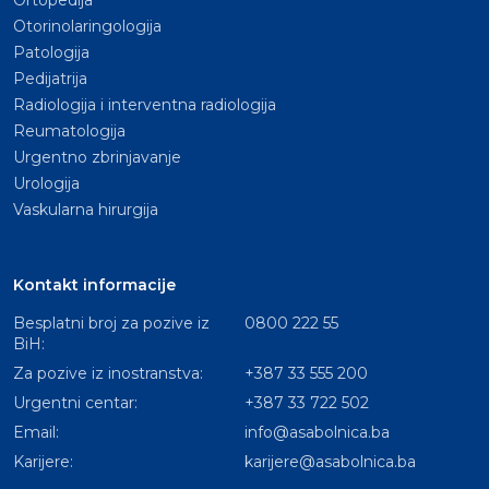
Ortopedija
Otorinolaringologija
Patologija
Pedijatrija
Radiologija i interventna radiologija
Reumatologija
Urgentno zbrinjavanje
Urologija
Vaskularna hirurgija
Kontakt informacije
Besplatni broj za pozive iz
0800 222 55
BiH:
Za pozive iz inostranstva:
+387 33 555 200
Urgentni centar:
+387 33 722 502
Email:
info@asabolnica.ba
Karijere:
karijere@asabolnica.ba