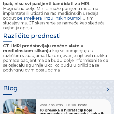
Ipak, nisu svi pacijenti kandidati za MRI
.
Magnetno polje MRI-a može pomjeriti metalne
implantate ili uticati na rad medicinskih uređaja
poput
pejsmejkera
i
inzulinskih pumpi
. U tim
slučajevima, CT skeniranje se nameće kao sljedeća
najbolja opcija.
Različite prednosti
CT i MRI predstavljaju moćne alate u
medicinskom slikanju
koji se primjenjuju u
različitim situacijama. Razumijevanje njihovih razlika
pomaže pacijentima da budu bolje informisani te da
se osjećaju sigurnije ukoliko budu u prilici da se
podvrgnu ovim postupcima.
Blog
Voda je najjeftiniji lijek koji imate
10 grešaka u hidrataciji koje
usporavaju vaš oporavak (i kako ih