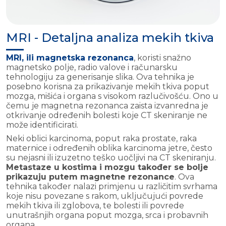
MRI - Detaljna analiza mekih tkiva
MRI, ili magnetska rezonanca
, koristi snažno
magnetsko polje, radio valove i računarsku
tehnologiju za generisanje slika. Ova tehnika je
posebno korisna za prikazivanje mekih tkiva poput
mozga, mišića i organa s visokom razlučivošću. Ono u
čemu je magnetna rezonanca zaista izvanredna je
otkrivanje određenih bolesti koje CT skeniranje ne
može identificirati.
Neki oblici karcinoma, poput raka prostate, raka
maternice i određenih oblika karcinoma jetre, često
su nejasni ili izuzetno teško uočljivi na CT skeniranju.
Metastaze u kostima i mozgu također se bolje
prikazuju putem magnetne rezonance
. Ova
tehnika također nalazi primjenu u različitim svrhama
koje nisu povezane s rakom, uključujući povrede
mekih tkiva ili zglobova, te bolesti ili povrede
unutrašnjih organa poput mozga, srca i probavnih
organa.