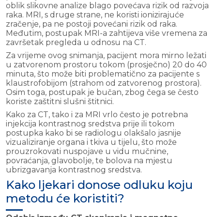
oblik slikovne analize blago povećava rizik od razvoja
raka. MRI, s druge strane, ne koristi ionizirajuće
zračenje, pa ne postoji povećani rizik od raka.
Međutim, postupak MRI-a zahtijeva više vremena za
završetak pregleda u odnosu na CT.
Za vrijeme ovog snimanja, pacijent mora mirno ležati
u zatvorenom prostoru tokom (prosječno) 20 do 40
minuta, što može biti problematično za pacijente s
klaustrofobijom (strahom od zatvorenog prostora).
Osim toga, postupak je bučan, zbog čega se često
koriste zaštitni slušni štitnici.
Kako za CT, tako i za MRI vrlo često je potrebna
injekcija kontrastnog sredstva prije ili tokom
postupka kako bi se radiologu olakšalo jasnije
vizualiziranje organa i tkiva u tijelu, što može
prouzrokovati nuspojave u vidu mučnine,
povraćanja, glavobolje, te bolova na mjestu
ubrizgavanja kontrastnog sredstva.
Kako ljekari donose odluku koju
metodu će koristiti?