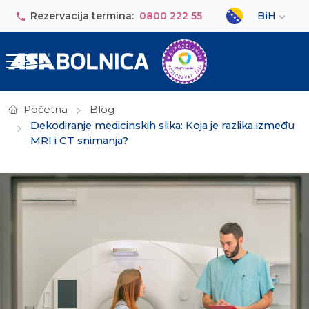
Skip to main content
Select your lan
Rezervacija termina:
0800 222 55
BiH
Početna
Blog
Dekodiranje medicinskih slika: Koja je razlika između
MRI i CT snimanja?