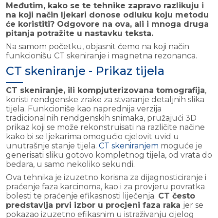
Međutim, kako se te tehnike zapravo razlikuju i
na koji način ljekari donose odluku koju metodu
će koristiti? Odgovore na ova, ali i mnoga druga
pitanja potražite u nastavku teksta.
Na samom početku, objasnit ćemo na koji način
funkcionišu CT skeniranje i magnetna rezonanca.
CT skeniranje - Prikaz tijela
CT skeniranje, ili kompjuterizovana tomografija
,
koristi rendgenske zrake za stvaranje detaljnih slika
tijela. Funkcioniše kao naprednija verzija
tradicionalnih rendgenskih snimaka, pružajući 3D
prikaz koji se može rekonstruisati na različite načine
kako bi se ljekarima omogućio cjelovit uvid u
unutrašnje stanje tijela.
CT skeniranjem
moguće je
generisati sliku gotovo kompletnog tijela, od vrata do
bedara, u samo nekoliko sekundi.
Ova tehnika je izuzetno korisna za dijagnosticiranje i
praćenje faza karcinoma, kao i za provjeru povratka
bolesti te praćenje efikasnosti liječenja.
CT često
predstavlja prvi izbor u procjeni faza raka
jer se
pokazao izuzetno efikasnim u istraživanju cijelog