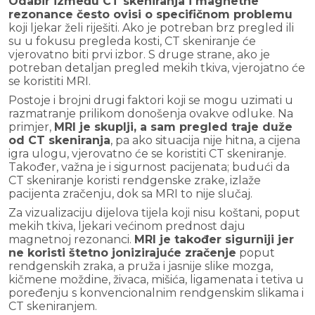
Odabir između CT skeniranja i magnetne
rezonance često ovisi o specifičnom problemu
koji ljekar želi riješiti. Ako je potreban brz pregled ili
su u fokusu pregleda kosti, CT skeniranje će
vjerovatno biti prvi izbor. S druge strane, ako je
potreban detaljan pregled mekih tkiva, vjerojatno će
se koristiti MRI.
Postoje i brojni drugi faktori koji se mogu uzimati u
razmatranje prilikom donošenja ovakve odluke. Na
primjer,
MRI je skuplji, a sam pregled traje duže
od CT skeniranja
, pa ako situacija nije hitna, a cijena
igra ulogu, vjerovatno će se koristiti CT skeniranje.
Također, važna je i sigurnost pacijenata; budući da
CT skeniranje koristi rendgenske zrake, izlaže
pacijenta zračenju, dok sa MRI to nije slučaj.
Za vizualizaciju dijelova tijela koji nisu koštani, poput
mekih tkiva, ljekari većinom prednost daju
magnetnoj rezonanci.
MRI je također sigurniji jer
ne koristi štetno jonizirajuće zračenje
poput
rendgenskih zraka, a pruža i jasnije slike mozga,
kičmene moždine, živaca, mišića, ligamenata i tetiva u
poređenju s konvencionalnim rendgenskim slikama i
CT skeniranjem.