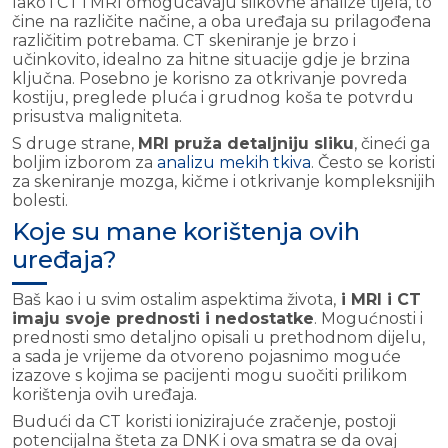
Iako i CT i MRI omogućavaju slikovne analize tijela, to
čine na različite načine, a oba uređaja su prilagođena
različitim potrebama. CT skeniranje je brzo i
učinkovito, idealno za hitne situacije gdje je brzina
ključna. Posebno je korisno za otkrivanje povreda
kostiju, preglede pluća i grudnog koša te potvrdu
prisustva maligniteta.
S druge strane,
MRI pruža detaljniju sliku
, čineći ga
boljim izborom za
analizu mekih tkiva
. Često se koristi
za skeniranje mozga, kičme i otkrivanje kompleksnijih
bolesti.
Koje su mane korištenja ovih
uređaja?
Baš kao i u svim ostalim aspektima života,
i MRI i CT
imaju svoje prednosti i nedostatke
. Mogućnosti i
prednosti smo detaljno opisali u prethodnom dijelu,
a sada je vrijeme da otvoreno pojasnimo moguće
izazove s kojima se pacijenti mogu suočiti prilikom
korištenja ovih uređaja.
Budući da CT koristi ionizirajuće zračenje, postoji
potencijalna šteta za DNK i ova smatra se da ovaj