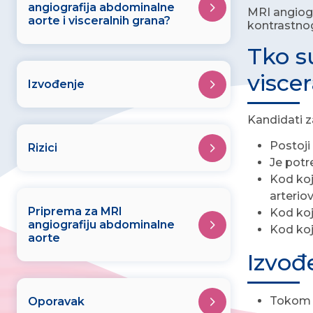
angiografija abdominalne
MRI angiogr
aorte i visceralnih grana?
kontrastnog
Tko s
visce
Izvođenje
Kandidati z
Postoji
Rizici
Je potr
Kod koj
arterio
Priprema za MRI
Kod koj
angiografiju abdominalne
Kod koj
aorte
Izvođ
Tokom s
Oporavak