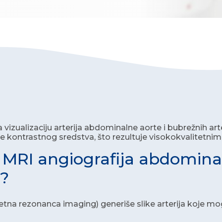
za vizualizaciju arterija abdominalne aorte i bubrežnih a
e kontrastnog sredstva, što rezultuje visokokvalitetni
e MRI angiografija abdominal
?
na rezonanca imaging) generiše slike arterija koje mogu 