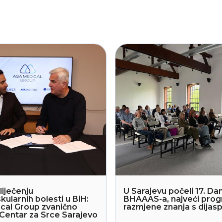
liječenju
U Sarajevu počeli 17. Dan
kularnih bolesti u BiH:
BHAAAS-a, najveći pro
cal Group zvanično
razmjene znanja s dija
Centar za Srce Sarajevo