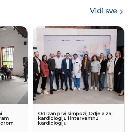
Vidi sve
i
Održan prvi simpozij Odjela za
gram
kardiologiju i interventnu
sporom
kardiologiju