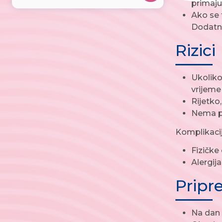
primaju 
Ako se 
Dodatne 
Rizici
Ukoliko
vrijeme 
Rijetko
Nema p
Komplikacij
Fizičke
Alergij
Pripr
Na dan 