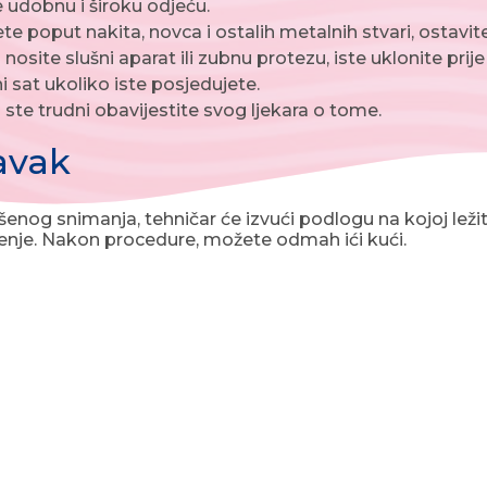
 udobnu i široku odjeću.
e poput nakita, novca i ostalih metalnih stvari, ostavit
nosite slušni aparat ili zubnu protezu, iste uklonite prij
 sat ukoliko iste posjedujete.
 ste trudni obavijestite svog ljekara o tome.
avak
enog snimanja, tehničar će izvući podlogu na kojoj ležit
enje. Nakon procedure, možete odmah ići kući.