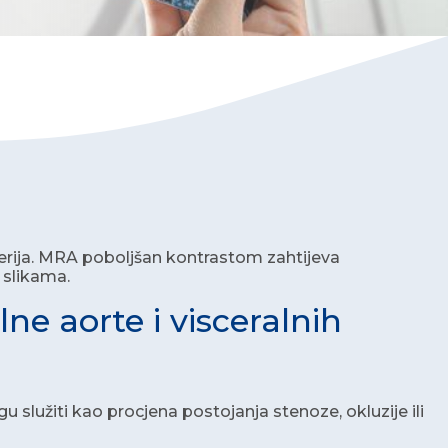
rterija. MRA poboljšan kontrastom zahtijeva
m slikama.
ne aorte i visceralnih
služiti kao procjena postojanja stenoze, okluzije ili