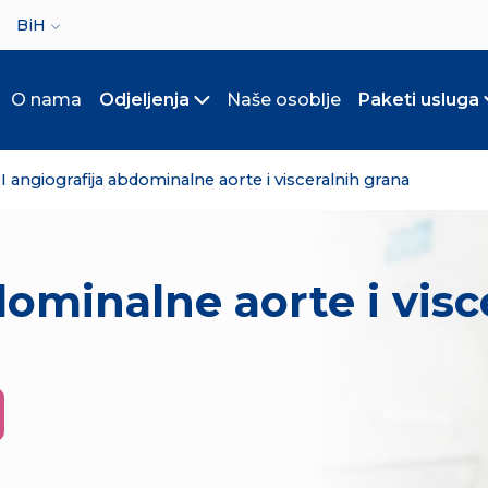
ct your language
BiH
O nama
Odjeljenja
Naše osoblje
Paketi usluga
Toggle submenu
 angiografija abdominalne aorte i visceralnih grana
ominalne aorte i visc