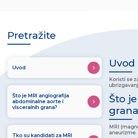
Pretražite
Uvod
Uvod
Koristi se 
ubrizgavanj
Što je MRI angiografija
Što j
abdominalne aorte i
visceralnih grana?
grana
MRI (magnet
aneurizme.
Tko su kandidati za MRI