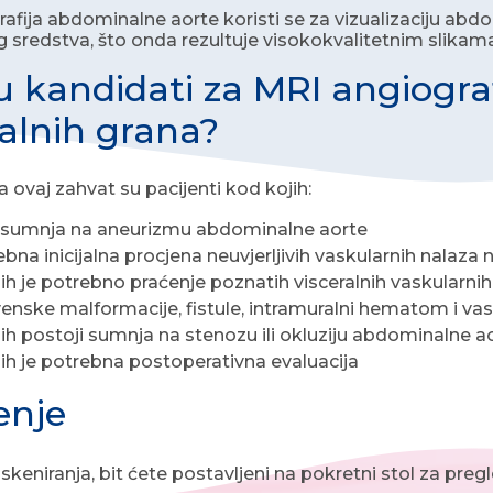
afija abdominalne aorte koristi se za vizualizaciju ab
 sredstva, što onda rezultuje visokokvalitetnim slikama
u kandidati za MRI angiogra
ralnih grana?
a ovaj zahvat su pacijenti kod kojih:
 sumnja na aneurizmu abdominalne aorte
ebna inicijalna procjena neuvjerljivih vaskularnih nalaz
ih je potrebno praćenje poznatih visceralnih vaskularnih
venske malformacije, fistule, intramuralni hematom i vask
ih postoji sumnja na stenozu ili okluziju abdominalne a
ih je potrebna postoperativna evaluacija
enje
keniranja, bit ćete postavljeni na pokretni stol za pregl