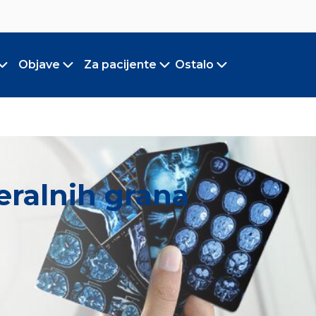
Objave
Za pacijente
Ostalo
Toggle submenu
Toggle submenu
Toggle submenu
Toggle submen
eralnih grana