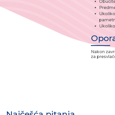
Obucite
Predmet
Ukoliko 
pametni
Ukoliko
Opor
Nakon završ
za presvlač
Najčešća pitanja