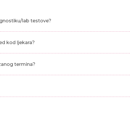
gnostiku/lab testove?
ed kod ljekara?
azanog termina?