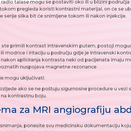
radio talase mogu se postaviti oko ili u blizini područja 
tokom pregleda koristi kontrastni materijal, on će se ubri
serije slika bit će snimljene tokom ili nakon injekcije.
 ste primili kontrast intravenskim putem, postoji mog
ili modrice i iritaciju u području gdje je intravenski kontra
, nakon apliciranja kontrasta neki od pacijenata imaju mu
oznatih nuspojava magnetne rezonance
e mogu uključivati:
 ozljede ako se ne poštuju sigurnosne procedure u vezi
a na kontrastnu boju.
ema za MRI angiografiju ab
snimanja, ponesite svu medicinsku dokumentaciju koju p