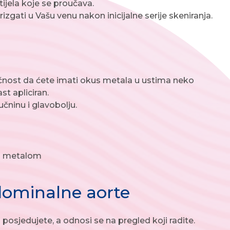
tijela koje se proučava.
zgati u Vašu venu nakon inicijalne serije skeniranja.
ućnost da ćete imati okus metala u ustima neko
st apliciran.
čninu i glavobolju.
 s metalom
dominalne aorte
osjedujete, a odnosi se na pregled koji radite.