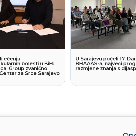
liječenju
U Sarajevu počeli 17. Dan
kularnih bolesti u BiH:
BHAAAS-a, najveći pro
cal Group zvanično
razmjene znanja s dija
Centar za Srce Sarajevo
Ope