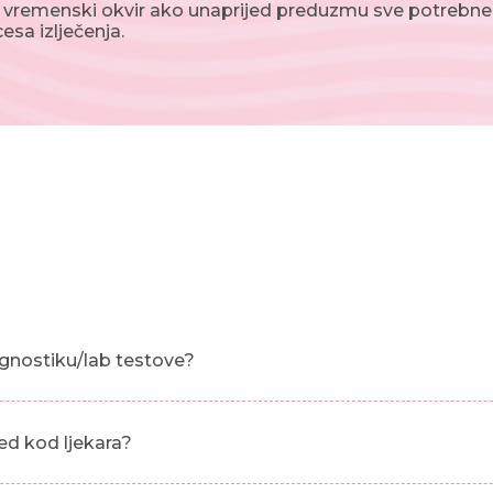
j vremenski okvir ako unaprijed preduzmu sve potrebne 
sa izlječenja.
gnostiku/lab testove?
ed kod ljekara?