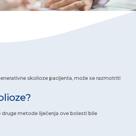
generativne skolioze pacijenta, može se razmotriti
olioze?
druge metode liječenja ove bolesti bile
?