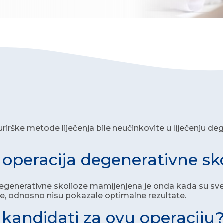
rirške metode liječenja bile neučinkovite u liječenju de
e operacija degenerativne sk
egenerativne skolioze mamijenjena je onda kada su sve 
e, odnosno nisu pokazale optimalne rezultate.
 kandidati za ovu operaciju