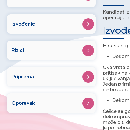
Kandidati z
operacijom 
Izvođenje
Izvođ
Hirurške op
Rizici
Dekompr
Ova vrsta o
pritisak na 
Priprema
uključivanj
Jedan primj
ne bi dobro 
Dekompr
Oporavak
Češće se g
dekompresij
može biti du
je potrebn