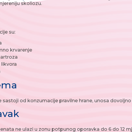
mjereniju skoliozu.
cije su:
a
mno krvarenje
artroza
 likvora
a
rema
 sastoji od konzumacije pravilne hrane, unosa dovoljno 
avak
jenata ne ulazi u zonu potpunog oporavka do 6 do 12 m