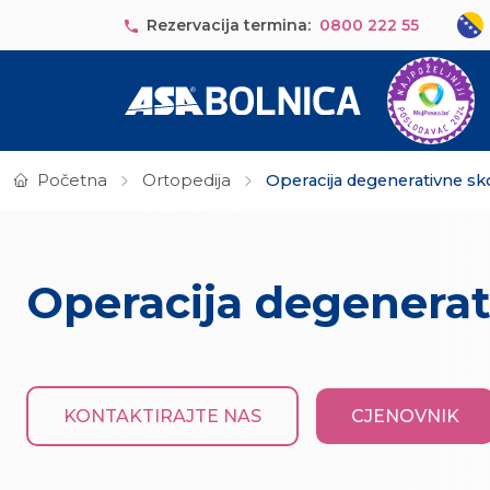
Skip to main content
Sele
Rezervacija termina:
0800 222 55
Početna
Ortopedija
Operacija degenerativne sk
Operacija degenerat
KONTAKTIRAJTE NAS
CJENOVNIK