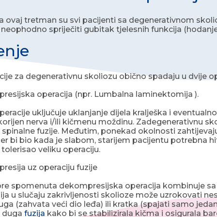
a ovaj tretman su svi pacijenti sa degenerativnom skolio
neophodno spriječiti gubitak tjelesnih funkcija (hodanje,
enje
cije za degenerativnu skoliozu obično spadaju u dvije o
esijska operacija (npr. Lumbalna laminektomija ).
peracije uključuje uklanjanje dijela kralješka i eventua
korijen nerva i/ili kičmenu moždinu. Zadegenerativnu skol
a spinalne fuzije. Međutim, ponekad okolnosti zahtijeva
er bi bio kada je slabom, starijem pacijentu potrebna hi
tolerisao veliku operaciju.
esija uz operaciju fuzije
ore spomenuta dekompresijska operacija kombinuje sa 
a u slučaju zakrivljenosti skolioze može uzrokovati nesta
ga (zahvata veći dio leđa) ili kratka (spajati samo jedan 
a duga
fuzija
kako bi se stabilizirala kičma i osigurala ba