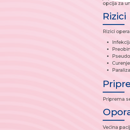
opcija za u
Rizici
Rizici opera
Infekcij
Preobi
Pseudo
Curenje
Paraliz
Prip
Priprema se
Opor
Većina paci