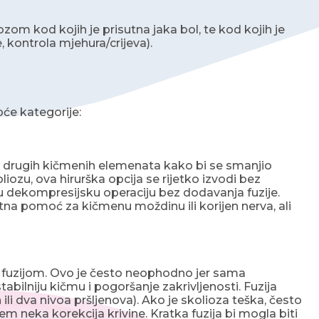
zom kod kojih je prisutna jaka bol, te kod kojih je
 kontrola mjehura/crijeva).
pće kategorije:
lno drugih kičmenih elemenata kako bi se smanjio
iozu, ova hirurška opcija se rijetko izvodi bez
ju dekompresijsku operaciju bez dodavanja fuzije.
tna pomoć za kičmenu moždinu ili korijen nerva, ali
fuzijom. Ovo je često neophodno jer sama
bilniju kičmu i pogoršanje zakrivljenosti. Fuzija
ili dva nivoa pršljenova). Ako je skolioza teška, često
rem neka korekcija krivine. Kratka fuzija bi mogla biti