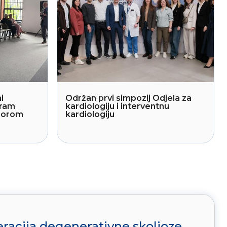
i
Održan prvi simpozij Odjela za
gram
kardiologiju i interventnu
sporom
kardiologiju
racija degenerativne skolioze