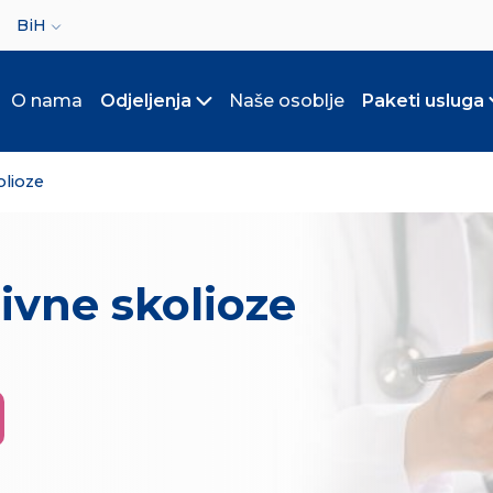
ct your language
BiH
O nama
Odjeljenja
Naše osoblje
Paketi usluga
Toggle submenu
olioze
ivne skolioze