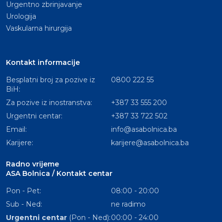
Urgentno zbrinjavanje
Urologija
Vaskularna hirurgija
Kontakt informacije
Besplatni broj za pozive iz
0800 222 55
BiH:
Za pozive iz inostranstva:
+387 33 555 200
Urgentni centar:
+387 33 722 502
Email:
info@asabolnica.ba
Karijere:
karijere@asabolnica.ba
Radno vrijeme
ASA Bolnica / Kontakt centar
Pon - Pet:
08:00 - 20:00
Sub - Ned:
ne radimo
Urgentni centar
(Pon - Ned):
00:00 - 24:00