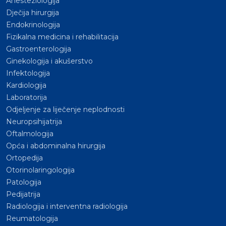
Anesteziologija
Dječija hirurgija
Endokrinologija
Fizikalna medicina i rehabilitacija
Gastroenterologija
Ginekologija i akušerstvo
Infektologija
Kardiologija
Laboratorija
Odjeljenje za liječenje neplodnosti
Neuropsihijatrija
Oftalmologija
Opća i abdominalna hirurgija
Ortopedija
Otorinolaringologija
Patologija
Pedijatrija
Radiologija i interventna radiologija
Reumatologija