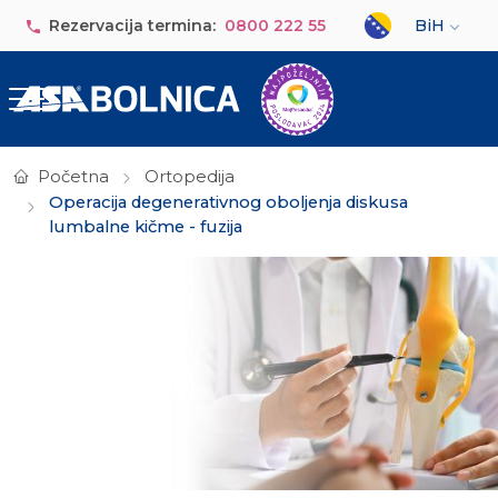
Skip to main content
Select your lan
Rezervacija termina:
0800 222 55
BiH
Početna
Ortopedija
Operacija degenerativnog oboljenja diskusa
lumbalne kičme - fuzija