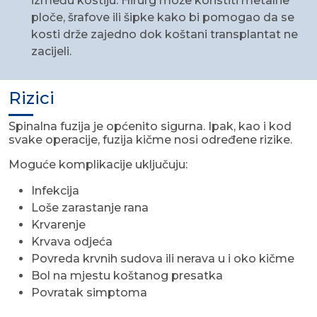
između kostiju. Hirurg može koristiti metalne
ploče, šrafove ili šipke kako bi pomogao da se
kosti drže zajedno dok koštani transplantat ne
zacijeli.
Rizici
Spinalna fuzija je općenito sigurna. Ipak, kao i kod
svake operacije, fuzija kičme nosi određene rizike.
Moguće komplikacije uključuju:
Infekcija
Loše zarastanje rana
Krvarenje
Krvava odjeća
Povreda krvnih sudova ili nerava u i oko kičme
Bol na mjestu koštanog presatka
Povratak simptoma