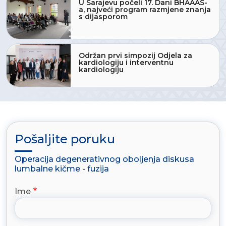
U Sarajevu počeli 17. Dani BHAAAS-
a, najveći program razmjene znanja
s dijasporom
Održan prvi simpozij Odjela za
kardiologiju i interventnu
kardiologiju
Pošaljite poruku
Operacija degenerativnog oboljenja diskusa
lumbalne kičme - fuzija
Ime