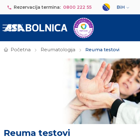
Skip to main content
Select your lan
Rezervacija termina:
0800 222 55
BiH
Početna
Reumatologija
Reuma testovi
Reuma testovi