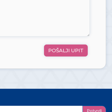
POŠALJI UPIT
Potvrdi