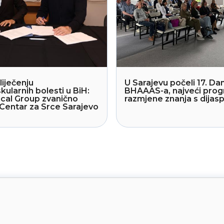
liječenju
U Sarajevu počeli 17. Dan
kularnih bolesti u BiH:
BHAAAS-a, najveći pro
cal Group zvanično
razmjene znanja s dija
Centar za Srce Sarajevo