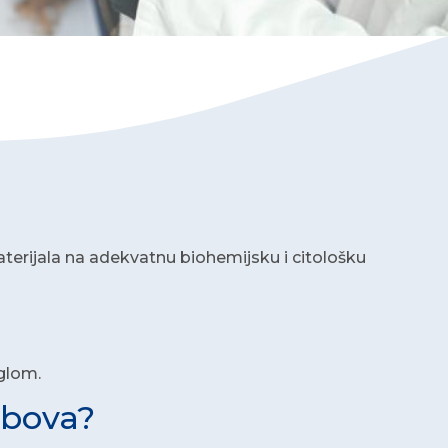
materijala na adekvatnu biohemijsku i citološku
glom.
obova?