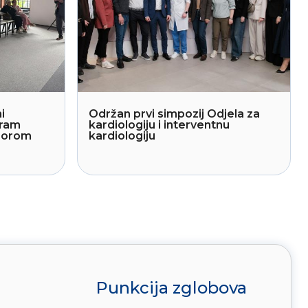
i
Održan prvi simpozij Odjela za
gram
kardiologiju i interventnu
sporom
kardiologiju
Punkcija zglobova