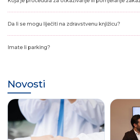
Koja je procedura za otkazivanje ili pomjeranje zak
Da li se mogu liječiti na zdravstvenu knjižicu?
Imate li parking?
Novosti