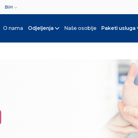
ct your language
BiH
O nama
Odjeljenja
Naše osoblje
Paketi usluga
Toggle submenu