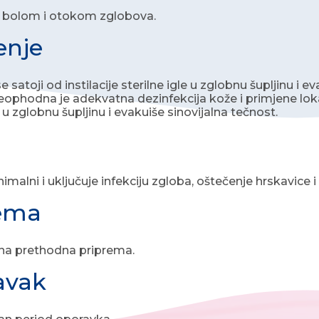
a bolom i otokom zglobova.
enje
 satoji od instilacije sterilne igle u zglobnu šupljinu i
ophodna je adekvatna dezinfekcija kože i primjene loka
a u zglobnu šupljinu i evakuiše sinovijalna tečnost.
nimalni i uključuje infekciju zgloba, oštečenje hrskavice 
rema
bna prethodna priprema.
avak