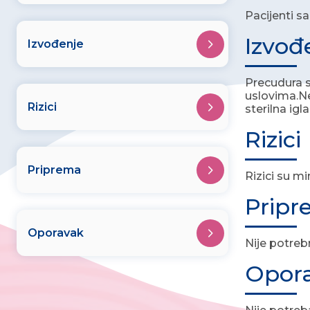
Pacijenti s
Izvođ
Izvođenje
Precudura se
uslovima.Ne
Rizici
sterilna igl
Rizici
Priprema
Rizici su mi
Prip
Oporavak
Nije potre
Opor