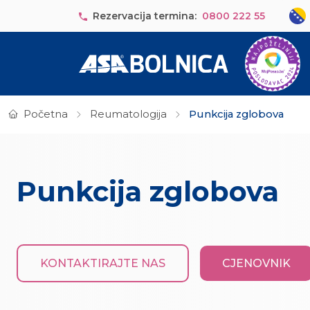
Skip to main content
Sele
Rezervacija termina:
0800 222 55
Početna
Reumatologija
Punkcija zglobova
Punkcija zglobova
KONTAKTIRAJTE NAS
CJENOVNIK