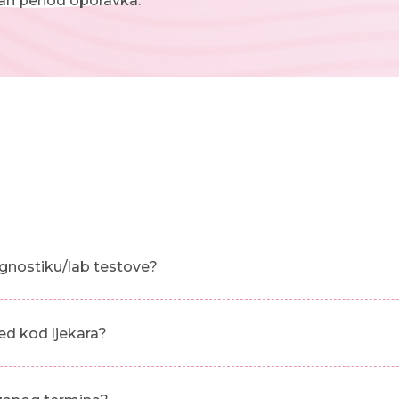
an period oporavka.
gnostiku/lab testove?
ed kod ljekara?