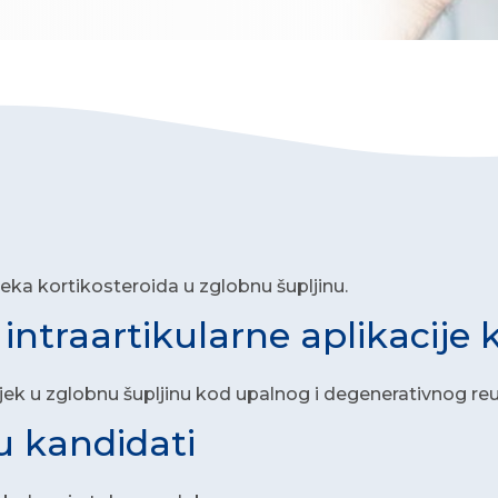
ijeka kortikosteroida u zglobnu šupljinu.
 intraartikularne aplikacije 
e lijek u zglobnu šupljinu kod upalnog i degenerativnog r
u kandidati