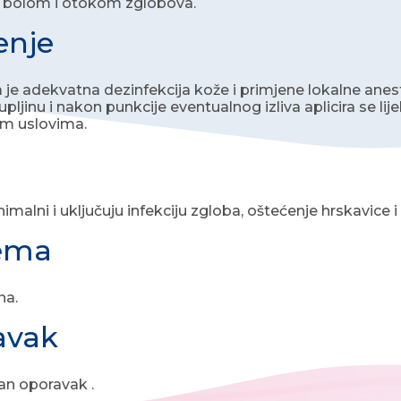
a bolom i otokom zglobova.
enje
e adekvatna dezinfekcija kože i primjene lokalne anestezi
pljinu i nakon punkcije eventualnog izliva aplicira se lij
m uslovima.
nimalni i uključuju infekciju zgloba, oštećenje hrskavice i
rema
na.
avak
an oporavak .