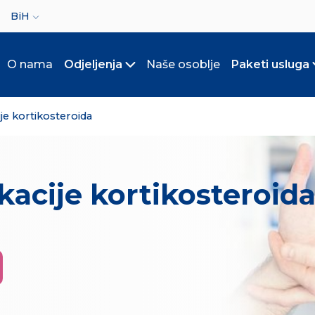
ct your language
BiH
O nama
Odjeljenja
Naše osoblje
Paketi usluga
Toggle submenu
ije kortikosteroida
ikacije kortikosteroid