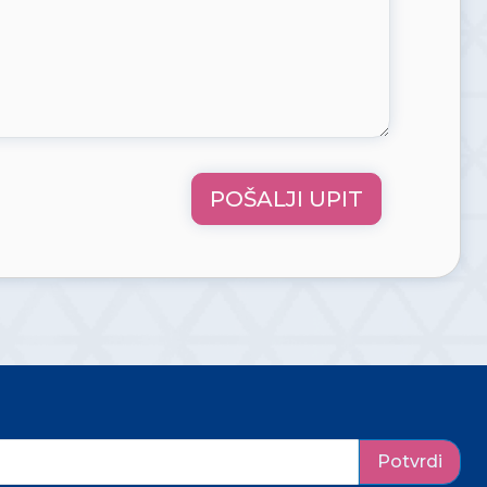
POŠALJI UPIT
Potvrdi