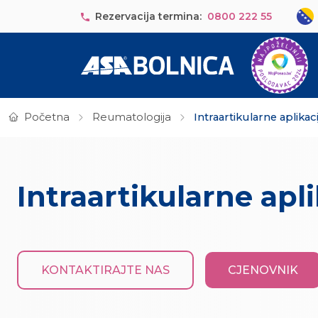
Skip to main content
Sele
Rezervacija termina:
0800 222 55
Početna
Reumatologija
Intraartikularne aplikac
Intraartikularne apl
KONTAKTIRAJTE NAS
CJENOVNIK