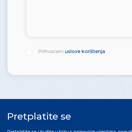
Prihvaćam
uslove korištenja
Pretplatite se
Pretplatite se i budite u toku s najnovijim vijestima, ponu