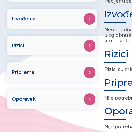
Pacijenti s
Izvođ
Izvođenje
Neophodna j
u zglobnu šu
ambulantni
Rizici
Rizici
Rizici su mi
Priprema
Prip
Nije potreb
Oporavak
Opor
Nije potreb