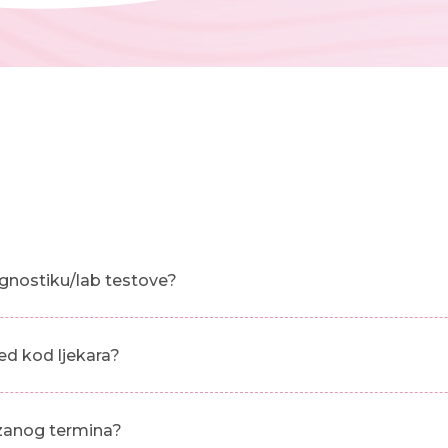
gnostiku/lab testove?
ed kod ljekara?
azanog termina?