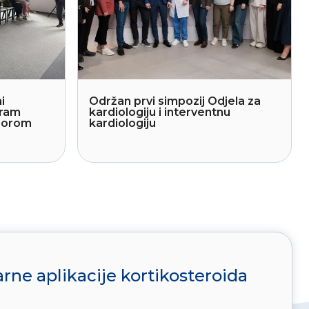
i
Održan prvi simpozij Odjela za
gram
kardiologiju i interventnu
sporom
kardiologiju
arne aplikacije kortikosteroida