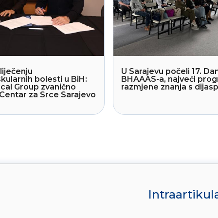
liječenju
U Sarajevu počeli 17. Dan
kularnih bolesti u BiH:
BHAAAS-a, najveći pro
cal Group zvanično
razmjene znanja s dija
Centar za Srce Sarajevo
Intraartikul