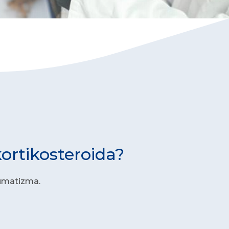
kortikosteroida?
eumatizma.