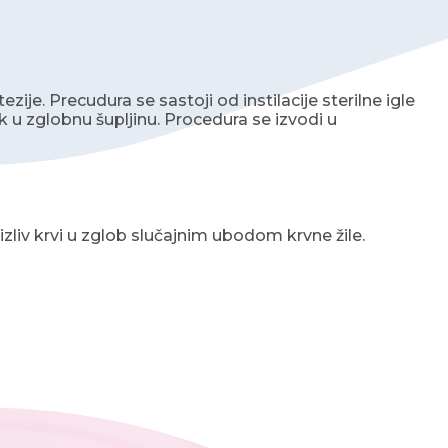
je. Precudura se sastoji od instilacije sterilne igle
ek u zglobnu šupljinu. Procedura se izvodi u
 izliv krvi u zglob slučajnim ubodom krvne žile.