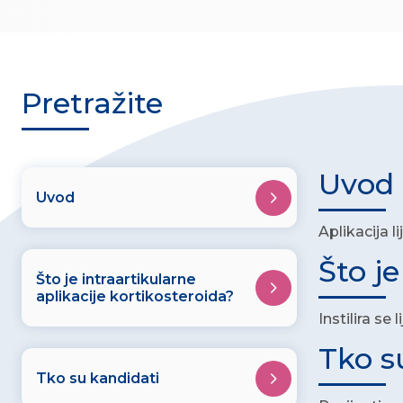
Pretražite
Uvod
Uvod
Aplikacija l
Što je
Što je intraartikularne
aplikacije kortikosteroida?
Instilira s
Tko s
Tko su kandidati