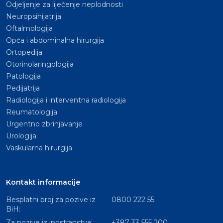
Odjeljenje za liječenje neplodnosti
Neuropsihijatrija
Oftalmologija
Opća i abdominalna hirurgija
Ortopedija
Otorinolaringologija
Patologija
Pedijatrija
Radiologija i interventna radiologija
Reumatologija
Urgentno zbrinjavanje
Urologija
Vaskularna hirurgija
Kontakt informacije
Besplatni broj za pozive iz
0800 222 55
BiH:
Za pozive iz inostranstva:
+387 33 555 200