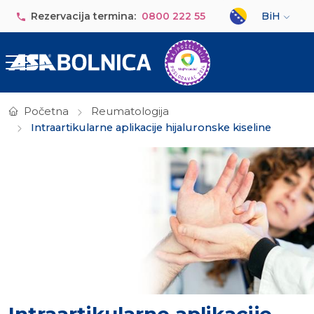
Skip to main content
Select your lan
Rezervacija termina:
0800 222 55
BiH
Početna
Reumatologija
Intraartikularne aplikacije hijaluronske kiseline