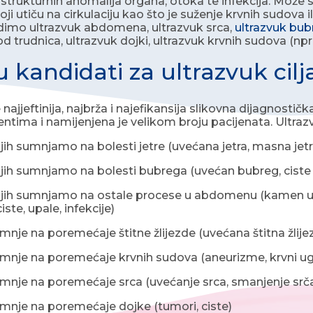
 strukturnih anomalija organa, otoka te infekcija. Može s
ji utiču na cirkulaciju kao što je suženje krvnih sudova 
dimo ultrazvuk abdomena, ultrazvuk srca,
ultrazvuk bu
d trudnica, ultrazvuk dojki, ultrazvuk krvnih sudova (npr. 
u kandidati za ultrazvuk cil
 najjeftinija, najbrža i najefikansija slikovna dijagnosti
ntima i namijenjena je velikom broju pacijenata. Ultraz
 sumnjamo na bolesti jetre (uvećana jetra, masna jetr
h sumnjamo na bolesti bubrega (uvećan bubreg, ciste
h sumnjamo na ostale procese u abdomenu (kamen u žu
ste, upale, infekcije)
e na poremećaje štitne žlijezde (uvećana štitna žlijez
e na poremećaje krvnih sudova (aneurizme, krvni ugru
je na poremećaje srca (uvećanje srca, smanjenje srč
je na poremećaje dojke (tumori, ciste)