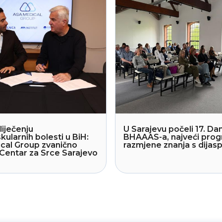
liječenju
U Sarajevu počeli 17. Dan
kularnih bolesti u BiH:
BHAAAS-a, najveći pro
cal Group zvanično
razmjene znanja s dija
Centar za Srce Sarajevo