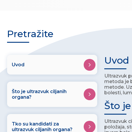
Pretražite
Uvod
Uvod
Ultrazvuk p
metoda je b
metode. Uz 
Što je ultrazvuk ciljanih
bolesti, lu
organa?
Što j
Ultrazvuk c
Tko su kandidati za
položaja, s
ultrazvuk ciljanih organa?