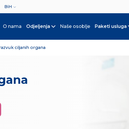
ct your language
BiH
O nama
Odjeljenja
Naše osoblje
Paketi usluga
Toggle submenu
razvuk ciljanih organa
rgana