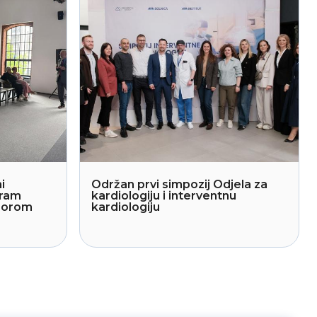
i
Održan prvi simpozij Odjela za
gram
kardiologiju i interventnu
sporom
kardiologiju