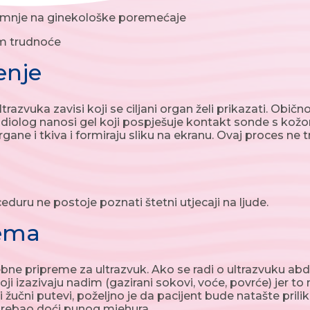
nje na ginekološke poremećaje
m trudnoće
enje
trazvuka zavisi koji se ciljani organ želi prikazati. Obič
adiolog nanosi gel koji pospješuje kontakt sonde s kožom
rgane i tkiva i formiraju sliku na ekranu. Ovaj proces ne 
eduru ne postoje poznati štetni utjecaji na ljude.
rema
e pripreme za ultrazvuk. Ako se radi o ultrazvuku abd
ji izazivaju nadim (gazirani sokovi, voće, povrće) jer to
i žučni putevi, poželjno je da pacijent bude natašte pril
 trebao doći punog mjehura.