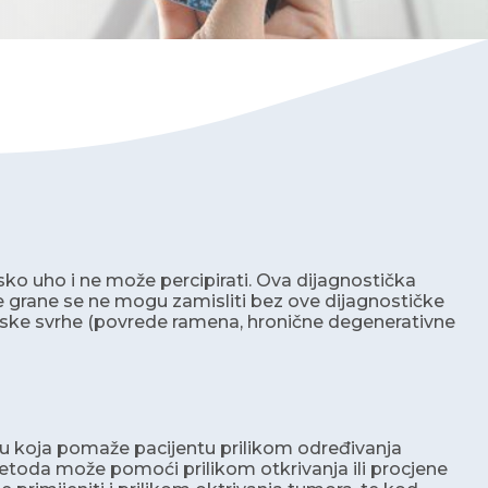
dsko uho i ne može percipirati. Ova dijagnostička
 grane se ne mogu zamisliti bez ove dijagnostičke
ijske svrhe (povrede ramena, hronične degenerativne
du koja pomaže pacijentu prilikom određivanja
metoda može pomoći prilikom otkrivanja ili procjene