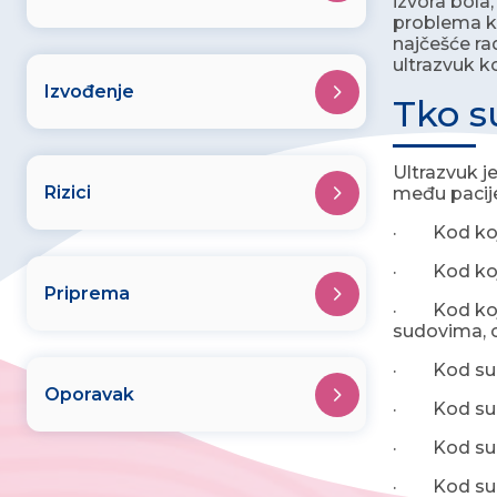
izvora bola,
problema ko
najčešće ra
ultrazvuk ko
Izvođenje
Tko s
Ultrazvuk je
Rizici
među pacije
· Kod kojih
· Kod koji
Priprema
· Kod koji
sudovima, ci
· Kod sumnj
Oporavak
· Kod sumnj
· Kod sumn
· Kod sumn