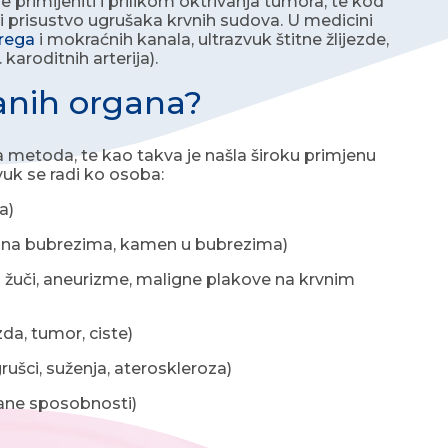
e primijeniti i prilikom oktrivanja tumora, te kod
ili prisustvo ugrušaka krvnih sudova. U medicini
brega
i mokraćnih kanala, ultrazvuk štitne žlijezde,
karoditnih arterija).
janih organa?
čka metoda, te kao takva je našla široku primjenu
vuk se radi ko osoba:
a)
 na bubrezima, kamen u bubrezima)
či, aneurizme, maligne plakove na krvnim
da, tumor, ciste)
šci, suženja, ateroskleroza)
ane sposobnosti)