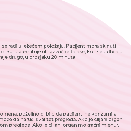
no se radi u ležećem položaju. Pacijent mora skinuti
. Sonda emituje ultrazvučne talase, koji se odbijaju
traje drugo, u prosjeku 20 minuta.
omena, poželjno bi bilo da pacijent ne konzumira
 može da naruši kvalitet pregleda. Ako je ciljani organ
ikom pregleda. Ako je ciljani organ mokraćni mjehur,