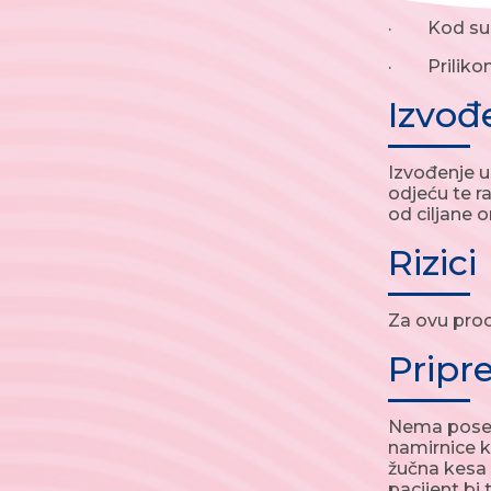
· Kod sum
· Priliko
Izvođ
Izvođenje ul
odjeću te r
od ciljane o
Rizici
Za ovu proc
Prip
Nema posebn
namirnice ko
žučna kesa 
pacijent bi