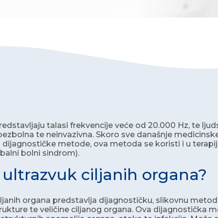
redstavljaju talasi frekvencije veće od 20.000 Hz, te lju
ezbolna te neinvazivna. Skoro sve današnje medicinske
dijagnostičke metode, ova metoda se koristi i u terap
mbalni bolni sindrom).
e ultrazvuk ciljanih organa?
iljanih organa predstavlja dijagnostičku, slikovnu meto
trukture te veličine ciljanog organa. Ova dijagnostička 