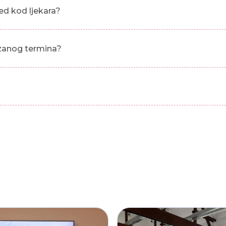
ed kod ljekara?
azanog termina?